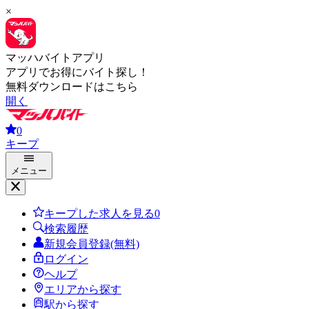
×
マッハバイトアプリ
アプリでお得にバイト探し！
無料ダウンロードはこちら
開く
0
キープ
メニュー
キープした求人を見る
0
検索履歴
新規会員登録(無料)
ログイン
ヘルプ
エリアから探す
駅から探す