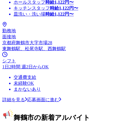
ホールスタッフ
時給
1,122
円〜
キッチンスタッフ
時給
1,122
円〜
皿洗い・洗い場
時給
1,122
円〜
勤務地
面接地
京都府舞鶴市大字市場28
東舞鶴駅、松尾寺駅、西舞鶴駅
シフト
1日2時間 週2日からOK
交通費支給
未経験OK
まかないあり
詳細を見る
応募画面に進む
舞鶴市の新着アルバイト