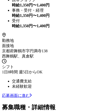
時給
1,350
円〜
1,400
円
事務・受付・経理
時給
1,350
円〜
1,400
円
受付
時給
1,350
円〜
1,400
円
勤務地
面接地
京都府舞鶴市字円満寺138
西舞鶴駅、真倉駅
シフト
1日8時間 週5日からOK
交通費支給
未経験歓迎
応募画面に進む
募集職種・詳細情報