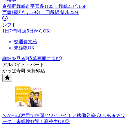
面接地
京都府舞鶴市字喜多1105-1 舞鶴21ビル5F
西舞鶴駅 徒歩29分、四所駅 徒歩25分
シフト
1日7時間 週5日からOK
交通費支給
未経験OK
詳細を見る
応募画面に進む
アルバイト・パート
かっぱ寿司 東舞鶴店
＼かっぱ寿司で仲間とワイワイ！／稼働分前払いOK★Wワ
ーク・未経験歓迎！高校生OK◎