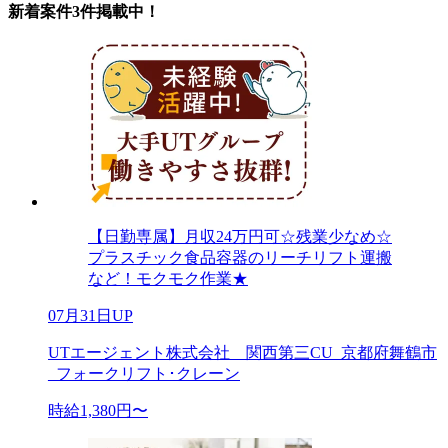
新着案件3件掲載中！
【日勤専属】月収24万円可☆残業少なめ☆
プラスチック食品容器のリーチリフト運搬
など！モクモク作業★
07月31日UP
UTエージェント株式会社 関西第三CU_京都府舞鶴市
_フォークリフト･クレーン
時給1,380円〜