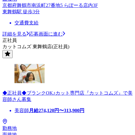
京都府舞鶴市南浜町27番地5 らぽーる店内3F
東舞鶴駅 徒歩3分
交通費支給
詳細を見る
応募画面に進む
正社員
カットコムズ 東舞鶴店(正社員)
◆正社員◆ブランクOK♪カット専門店『カットコムズ』で美
容師さん募集
美容師
月給
274,120
円〜
313,900
円
勤務地
面接地