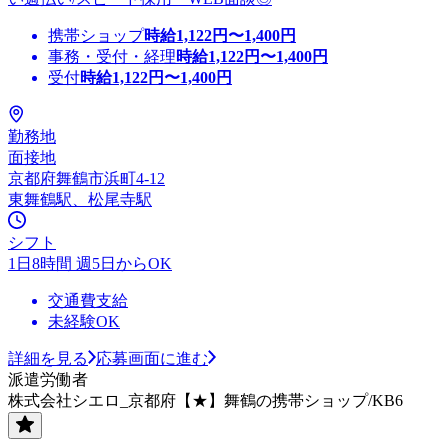
携帯ショップ
時給
1,122
円〜
1,400
円
事務・受付・経理
時給
1,122
円〜
1,400
円
受付
時給
1,122
円〜
1,400
円
勤務地
面接地
京都府舞鶴市浜町4-12
東舞鶴駅、松尾寺駅
シフト
1日8時間 週5日からOK
交通費支給
未経験OK
詳細を見る
応募画面に進む
派遣労働者
株式会社シエロ_京都府【★】舞鶴の携帯ショップ/KB6