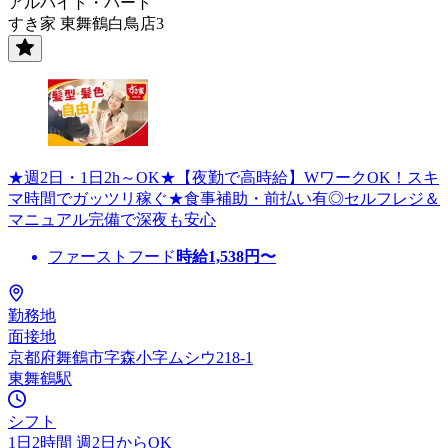
アルバイト・パート
すき家 東舞鶴白鳥店3
★週2日・1日2h～OK★【夜勤で高時給】WワークOK！スキ
マ時間でガッツリ稼ぐ★食事補助・前払い有◎セルフレジ＆
マニュアル完備で深夜も安心
ファーストフード
時給
1,538
円〜
勤務地
面接地
京都府舞鶴市字森小字ムシウ218-1
東舞鶴駅
シフト
1日2時間 週2日からOK