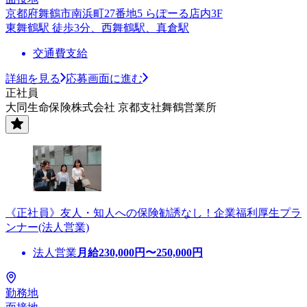
京都府舞鶴市南浜町27番地5 らぽーる店内3F
東舞鶴駅 徒歩3分、西舞鶴駅、真倉駅
交通費支給
詳細を見る
応募画面に進む
正社員
大同生命保険株式会社 京都支社舞鶴営業所
《正社員》友人・知人への保険勧誘なし！企業福利厚生プラ
ンナー(法人営業)
法人営業
月給
230,000
円〜
250,000
円
勤務地