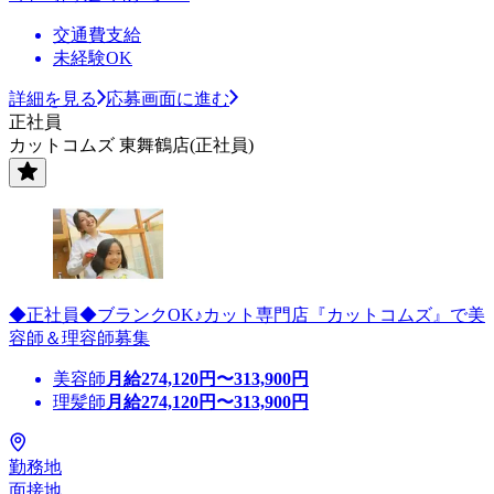
交通費支給
未経験OK
詳細を見る
応募画面に進む
正社員
カットコムズ 東舞鶴店(正社員)
◆正社員◆ブランクOK♪カット専門店『カットコムズ』で美
容師＆理容師募集
美容師
月給
274,120
円〜
313,900
円
理髪師
月給
274,120
円〜
313,900
円
勤務地
面接地