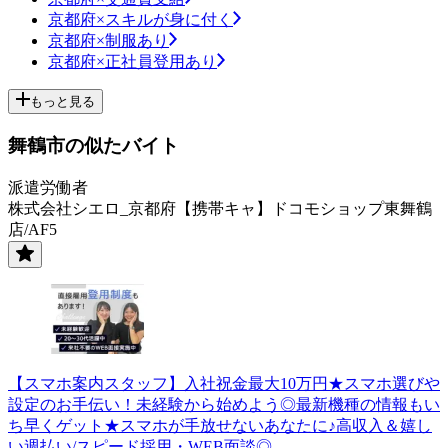
京都府×スキルが身に付く
京都府×制服あり
京都府×正社員登用あり
もっと見る
舞鶴市の似たバイト
派遣労働者
株式会社シエロ_京都府【携帯キャ】ドコモショップ東舞鶴
店/AF5
【スマホ案内スタッフ】入社祝金最大10万円★スマホ選びや
設定のお手伝い！未経験から始めよう◎最新機種の情報もい
ち早くゲット★スマホが手放せないあなたに♪高収入＆嬉し
い週払い/スピード採用・WEB面談◎