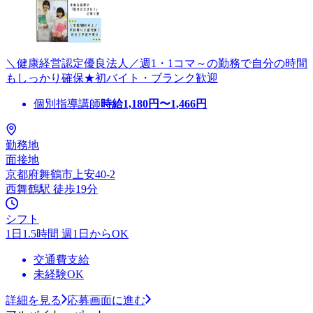
＼健康経営認定優良法人／週1・1コマ～の勤務で自分の時間
もしっかり確保★初バイト・ブランク歓迎
個別指導講師
時給
1,180
円〜
1,466
円
勤務地
面接地
京都府舞鶴市上安40-2
西舞鶴駅 徒歩19分
シフト
1日1.5時間 週1日からOK
交通費支給
未経験OK
詳細を見る
応募画面に進む