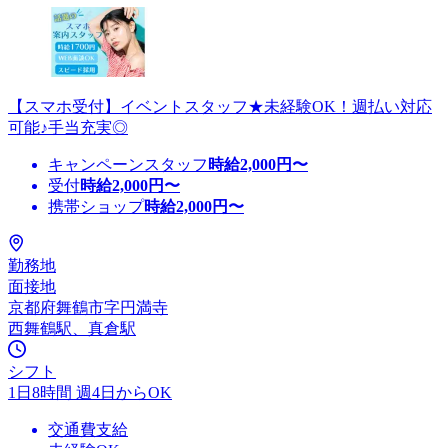
【スマホ受付】イベントスタッフ★未経験OK！週払い対応
可能♪手当充実◎
キャンペーンスタッフ
時給
2,000
円〜
受付
時給
2,000
円〜
携帯ショップ
時給
2,000
円〜
勤務地
面接地
京都府舞鶴市字円満寺
西舞鶴駅、真倉駅
シフト
1日8時間 週4日からOK
交通費支給