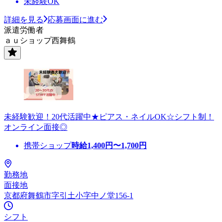
未経験OK
詳細を見る
応募画面に進む
派遣労働者
ａｕショップ西舞鶴
未経験歓迎！20代活躍中★ピアス・ネイルOK☆シフト制！
オンライン面接◎
携帯ショップ
時給
1,400
円〜
1,700
円
勤務地
面接地
京都府舞鶴市字引土小字中ノ堂156-1
シフト