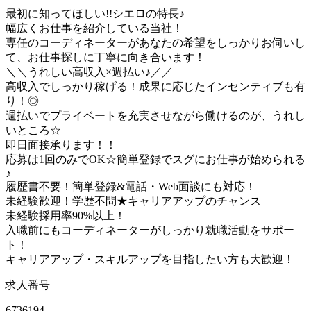
最初に知ってほしい!!シエロの特長♪
幅広くお仕事を紹介している当社！
専任のコーディネーターがあなたの希望をしっかりお伺いし
て、お仕事探しに丁寧に向き合います！
＼＼うれしい高収入×週払い♪／／
高収入でしっかり稼げる！成果に応じたインセンティブも有
り！◎
週払いでプライベートを充実させながら働けるのが、うれし
いところ☆
即日面接承ります！！
応募は1回のみでOK☆簡単登録でスグにお仕事が始められる
♪
履歴書不要！簡単登録&電話・Web面談にも対応！
未経験歓迎！学歴不問★キャリアアップのチャンス
未経験採用率90%以上！
入職前にもコーディネーターがしっかり就職活動をサポー
ト！
キャリアアップ・スキルアップを目指したい方も大歓迎！
求人番号
6736194