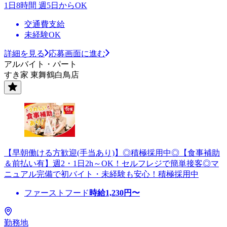
1日8時間 週5日からOK
交通費支給
未経験OK
詳細を見る
応募画面に進む
アルバイト・パート
すき家 東舞鶴白鳥店
【早朝働ける方歓迎(手当あり)】◎積極採用中◎【食事補助
＆前払い有】週2・1日2h～OK！セルフレジで簡単接客◎マ
ニュアル完備で初バイト・未経験も安心！積極採用中
ファーストフード
時給
1,230
円〜
勤務地