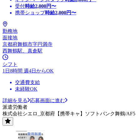
受付
時給
2,000
円〜
携帯ショップ
時給
2,000
円〜
勤務地
面接地
京都府舞鶴市字円満寺
西舞鶴駅、真倉駅
シフト
1日8時間 週4日からOK
交通費支給
未経験OK
詳細を見る
応募画面に進む
派遣労働者
株式会社シエロ_京都府【携帯キャ】ソフトバンク舞鶴/AF5