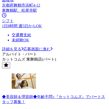
面接地
京都府舞鶴市浜町4-12
東舞鶴駅、松尾寺駅
シフト
1日8時間 週5日からOK
交通費支給
未経験OK
詳細を見る
応募画面に進む
アルバイト・パート
カットコムズ 東舞鶴店(パート)
◆美容師＆理容師◆年齢不問♪『カットコムズ』でパートス
タッフ募集！