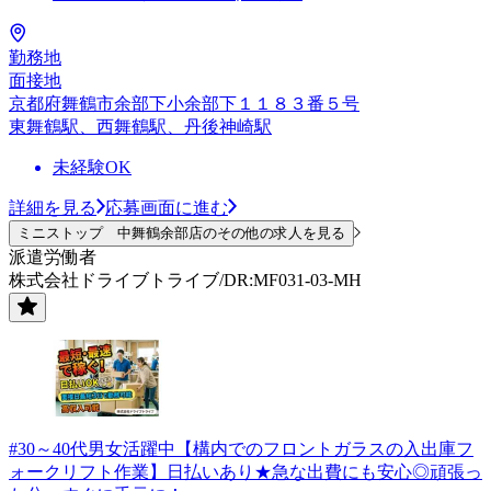
勤務地
面接地
京都府舞鶴市余部下小余部下１１８３番５号
東舞鶴駅、西舞鶴駅、丹後神崎駅
未経験OK
詳細を見る
応募画面に進む
ミニストップ 中舞鶴余部店のその他の求人を見る
派遣労働者
株式会社ドライブトライブ/DR:MF031-03-MH
#30～40代男女活躍中【構内でのフロントガラスの入出庫フ
ォークリフト作業】日払いあり★急な出費にも安心◎頑張っ