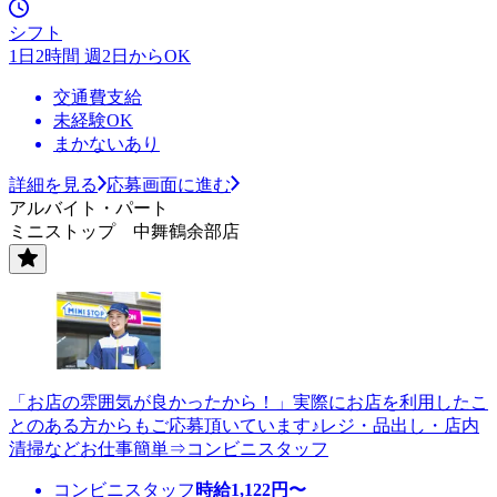
シフト
1日2時間 週2日からOK
交通費支給
未経験OK
まかないあり
詳細を見る
応募画面に進む
アルバイト・パート
ミニストップ 中舞鶴余部店
「お店の雰囲気が良かったから！」実際にお店を利用したこ
とのある方からもご応募頂いています♪レジ・品出し・店内
清掃などお仕事簡単⇒コンビニスタッフ
コンビニスタッフ
時給
1,122
円〜