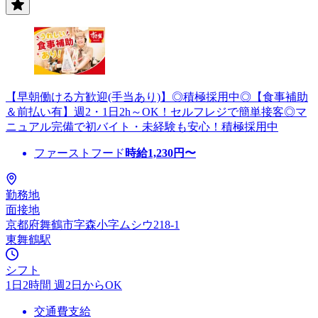
【早朝働ける方歓迎(手当あり)】◎積極採用中◎【食事補助
＆前払い有】週2・1日2h～OK！セルフレジで簡単接客◎マ
ニュアル完備で初バイト・未経験も安心！積極採用中
ファーストフード
時給
1,230
円〜
勤務地
面接地
京都府舞鶴市字森小字ムシウ218-1
東舞鶴駅
シフト
1日2時間 週2日からOK
交通費支給