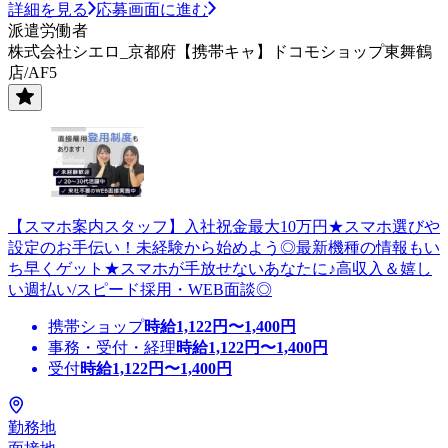
詳細を見る
応募画面に進む
派遣労働者
株式会社シエロ_京都府【携帯キャ】ドコモショップ東舞鶴
店/AF5
【スマホ案内スタッフ】入社祝金最大10万円★スマホ選びや
設定のお手伝い！未経験から始めよう◎最新機種の情報もい
ち早くゲット★スマホが手放せないあなたに♪高収入＆嬉し
い週払い/スピード採用・WEB面談◎
携帯ショップ
時給
1,122
円〜
1,400
円
事務・受付・経理
時給
1,122
円〜
1,400
円
受付
時給
1,122
円〜
1,400
円
勤務地