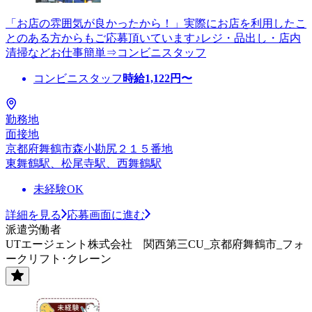
「お店の雰囲気が良かったから！」実際にお店を利用したこ
とのある方からもご応募頂いています♪レジ・品出し・店内
清掃などお仕事簡単⇒コンビニスタッフ
コンビニスタッフ
時給
1,122
円〜
勤務地
面接地
京都府舞鶴市森小勘尻２１５番地
東舞鶴駅、松尾寺駅、西舞鶴駅
未経験OK
詳細を見る
応募画面に進む
派遣労働者
UTエージェント株式会社 関西第三CU_京都府舞鶴市_フォ
ークリフト･クレーン