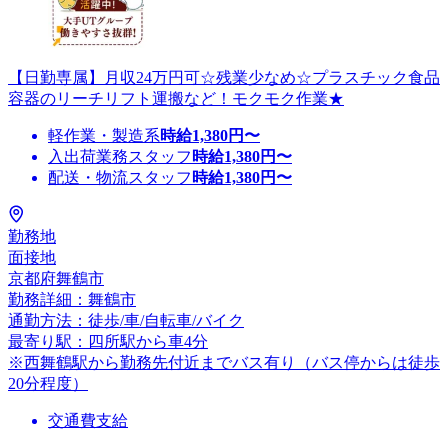
【日勤専属】月収24万円可☆残業少なめ☆プラスチック食品
容器のリーチリフト運搬など！モクモク作業★
軽作業・製造系
時給
1,380
円〜
入出荷業務スタッフ
時給
1,380
円〜
配送・物流スタッフ
時給
1,380
円〜
勤務地
面接地
京都府舞鶴市
勤務詳細：舞鶴市
通勤方法：徒歩/車/自転車/バイク
最寄り駅：四所駅から車4分
※西舞鶴駅から勤務先付近までバス有り（バス停からは徒歩
20分程度）
交通費支給