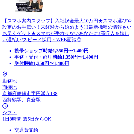
【スマホ案内スタッフ】入社祝金最大10万円★スマホ選びや
設定のお手伝い！未経験から始めよう◎最新機種の情報もい
ち早くゲット★スマホが手放せないあなたに♪高収入＆嬉し
い週払い/スピード採用・WEB面談◎
携帯ショップ
時給
1,350
円〜
1,400
円
事務・受付・経理
時給
1,350
円〜
1,400
円
受付
時給
1,350
円〜
1,400
円
勤務地
面接地
京都府舞鶴市字円満寺138
西舞鶴駅、真倉駅
シフト
1日8時間 週5日からOK
交通費支給