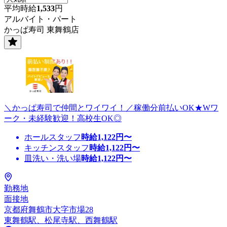
平均時給
1,533
円
アルバイト・パート
かっぱ寿司 東舞鶴店
＼かっぱ寿司で仲間とワイワイ！／稼働分前払いOK★Wワ
ーク・未経験歓迎！高校生OK◎
ホールスタッフ
時給
1,122
円〜
キッチンスタッフ
時給
1,122
円〜
皿洗い・洗い場
時給
1,122
円〜
勤務地
面接地
京都府舞鶴市大字市場28
東舞鶴駅、松尾寺駅、西舞鶴駅