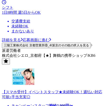
シフト
1日8時間 週5日からOK
交通費支給
未経験OK
まかないあり
詳細を見る
応募画面に進む
三陽工業株式会社 京都営業所⑧_4/派京のその他の求人を見る
派遣労働者
株式会社シエロ_京都府【★】舞鶴の携帯ショップ/KB6
【スマホ受付】イベントスタッフ★未経験OK！週払い対応
可能♪手当充実◎
キャンペーンスタッフ
時給
2,000
円〜