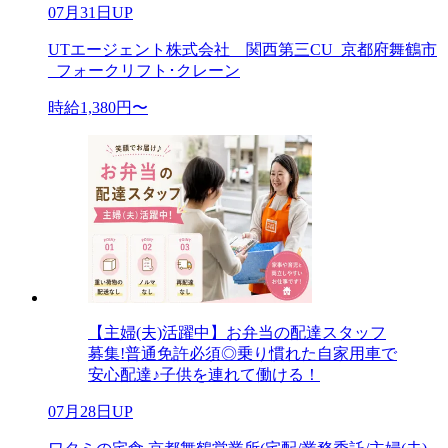
07月31日UP
UTエージェント株式会社 関西第三CU_京都府舞鶴市
_フォークリフト･クレーン
時給1,380円〜
【主婦(夫)活躍中】お弁当の配達スタッフ
募集!普通免許必須◎乗り慣れた自家用車で
安心配達♪子供を連れて働ける！
07月28日UP