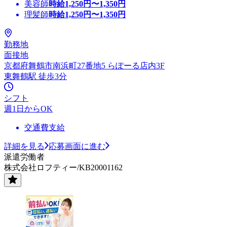
美容師
時給
1,250
円〜
1,350
円
理髪師
時給
1,250
円〜
1,350
円
勤務地
面接地
京都府舞鶴市南浜町27番地5 らぽーる店内3F
東舞鶴駅 徒歩3分
シフト
週1日からOK
交通費支給
詳細を見る
応募画面に進む
派遣労働者
株式会社ロフティー/KB20001162