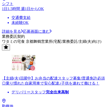
シフト
1日1.5時間 週1日からOK
交通費支給
未経験OK
詳細を見る
応募画面に進む
業務委託契約
ワタミの宅食 京都舞鶴営業所(宅配/業務委託/主婦(夫)向け)
【主婦(夫)活躍中】お弁当の配達スタッフ募集!普通免許必須
◎乗り慣れた自家用車で安心配達♪子供を連れて働ける！
デリバリースタッフ
完全出来高制
勤務地