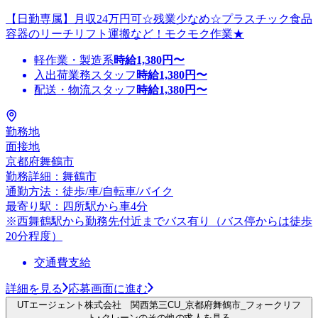
【日勤専属】月収24万円可☆残業少なめ☆プラスチック食品
容器のリーチリフト運搬など！モクモク作業★
軽作業・製造系
時給
1,380
円〜
入出荷業務スタッフ
時給
1,380
円〜
配送・物流スタッフ
時給
1,380
円〜
勤務地
面接地
京都府舞鶴市
勤務詳細：舞鶴市
通勤方法：徒歩/車/自転車/バイク
最寄り駅：四所駅から車4分
※西舞鶴駅から勤務先付近までバス有り（バス停からは徒歩
20分程度）
交通費支給
詳細を見る
応募画面に進む
UTエージェント株式会社 関西第三CU_京都府舞鶴市_フォークリフ
ト･クレーンのその他の求人を見る