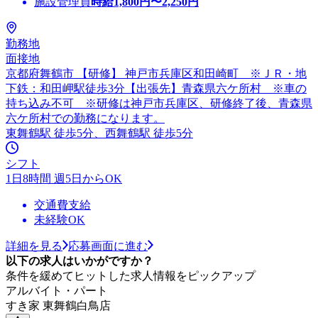
施設管理員
時給
1,800
円〜
2,250
円
勤務地
面接地
京都府舞鶴市 【研修】 神戸市兵庫区和田崎町 ※ＪＲ・地
下鉄：和田岬駅徒歩3分【出張先】青森県六ケ所村 ※車の
持ち込み不可 ※研修は神戸市兵庫区、研修終了後、青森県
六ケ所村での勤務になります。
東舞鶴駅 徒歩5分、西舞鶴駅 徒歩5分
シフト
1日8時間 週5日からOK
交通費支給
未経験OK
詳細を見る
応募画面に進む
以下の求人はいかがですか？
条件を緩めてヒットした求人情報をピックアップ
アルバイト・パート
すき家 東舞鶴白鳥店