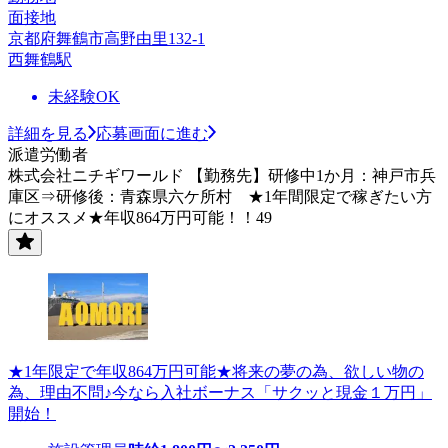
面接地
京都府舞鶴市高野由里132-1
西舞鶴駅
未経験OK
詳細を見る
応募画面に進む
派遣労働者
株式会社ニチギワールド 【勤務先】研修中1か月：神戸市兵
庫区⇒研修後：青森県六ケ所村 ★1年間限定で稼ぎたい方
にオススメ★年収864万円可能！！49
★1年限定で年収864万円可能★将来の夢の為、欲しい物の
為、理由不問♪今なら入社ボーナス「サクッと現金１万円」
開始！