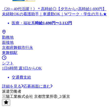
《20～40代活躍！》＊高時給◎【夕方から×高時給1,690円】
未経験OKの看護助手｜車通勤OK｜Wワーク・学生の方も★
医療・福祉系
時給
1,690
円〜
2,112
円
勤務地
面接地
京都府舞鶴市行永
東舞鶴駅
シフト
1日6時間 週3日からOK
交通費支給
詳細を見る
応募画面に進む
派遣労働者
三陽工業株式会社 京都営業所⑧_2/派京