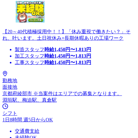
【20～40代積極採用中！！】「休み重視で働きたい？」そ
れ、叶います。土日祝休み×長期休暇ありの工場ワーク
製造スタッフ
時給
1,450
円〜
1,813
円
加工スタッフ
時給
1,450
円〜
1,813
円
工事スタッフ
時給
1,450
円〜
1,813
円
勤務地
面接地
京都府綾部市 ※当案件はエリアでの募集となります。
淵垣駅、梅迫駅、真倉駅
シフト
1日8時間 週5日からOK
交通費支給
未経験OK