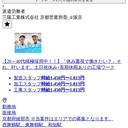
派遣労働者
三陽工業株式会社 京都営業所⑧_4/派京
【20～40代積極採用中！！】「休み重視で働きたい？」そ
れ、叶います。土日祝休み×長期休暇ありの工場ワーク
製造スタッフ
時給
1,450
円〜
1,813
円
加工スタッフ
時給
1,450
円〜
1,813
円
工事スタッフ
時給
1,450
円〜
1,813
円
勤務地
面接地
京都府綾部市 ※当案件はエリアでの募集となります。
西舞鶴駅、東舞鶴駅、和知駅