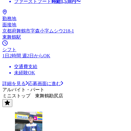
ファーストフード
時給
1,538
円〜
勤務地
面接地
京都府舞鶴市字森小字ムシウ218-1
東舞鶴駅
シフト
1日2時間 週2日からOK
交通費支給
未経験OK
詳細を見る
応募画面に進む
アルバイト・パート
ミニストップ 東舞鶴勘尻店