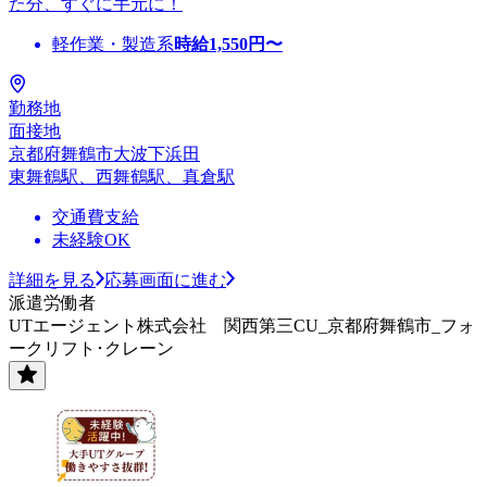
た分、すぐに手元に！
軽作業・製造系
時給
1,550
円〜
勤務地
面接地
京都府舞鶴市大波下浜田
東舞鶴駅、西舞鶴駅、真倉駅
交通費支給
未経験OK
詳細を見る
応募画面に進む
派遣労働者
UTエージェント株式会社 関西第三CU_京都府舞鶴市_フォ
ークリフト･クレーン