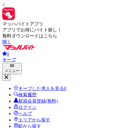
×
マッハバイトアプリ
アプリでお得にバイト探し！
無料ダウンロードはこちら
開く
0
キープ
メニュー
キープした求人を見る
0
検索履歴
新規会員登録(無料)
ログイン
ヘルプ
エリアから探す
駅から探す