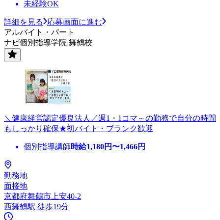
未経験OK
詳細を見る
応募画面に進む
アルバイト・パート
ナビ個別指導学院 舞鶴校
＼健康経営認定優良法人／週1・1コマ～の勤務で自分の時間
もしっかり確保★初バイト・ブランク歓迎
個別指導講師
時給
1,180
円〜
1,466
円
勤務地
面接地
京都府舞鶴市上安40-2
西舞鶴駅 徒歩19分