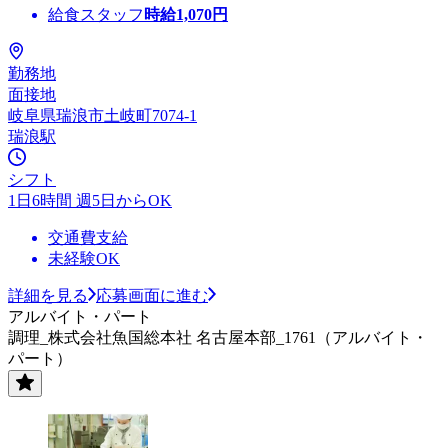
給食スタッフ
時給
1,070
円
勤務地
面接地
岐阜県瑞浪市土岐町7074-1
瑞浪駅
シフト
1日6時間 週5日からOK
交通費支給
未経験OK
詳細を見る
応募画面に進む
アルバイト・パート
調理_株式会社魚国総本社 名古屋本部_1761（アルバイト・
パート）