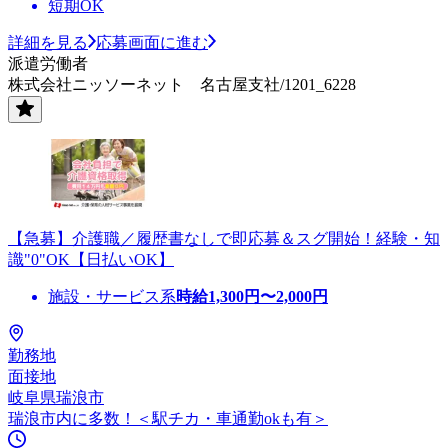
短期OK
詳細を見る
応募画面に進む
派遣労働者
株式会社ニッソーネット 名古屋支社/1201_6228
【急募】介護職／履歴書なしで即応募＆スグ開始！経験・知
識"0"OK【日払いOK】
施設・サービス系
時給
1,300
円〜
2,000
円
勤務地
面接地
岐阜県瑞浪市
瑞浪市内に多数！＜駅チカ・車通勤okも有＞