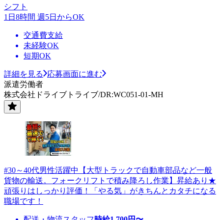
シフト
1日8時間 週5日からOK
交通費支給
未経験OK
短期OK
詳細を見る
応募画面に進む
派遣労働者
株式会社ドライブトライブ/DR:WC051-01-MH
#30～40代男性活躍中【大型トラックで自動車部品など一般
貨物の輸送。フォークリフトで積み降ろし作業】昇給あり★
頑張りはしっかり評価！「やる気」がきちんとカタチになる
職場です！
配送・物流スタッフ
時給
1,700
円〜