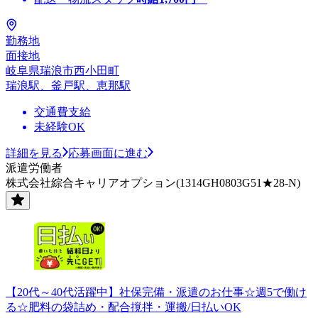
勤務地
面接地
岐阜県瑞浪市西小田町
瑞浪駅、釜戸駅、恵那駅
交通費支給
未経験OK
詳細を見る
応募画面に進む
派遣労働者
株式会社綜合キャリアオプション(1314GH0803G51★28-N)
【20代～40代活躍中】社保完備・派遣のお仕事☆週5で働け
る☆肥料の袋詰め・配合撹拌・運搬/日払いOK