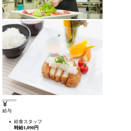
給与
給食スタッフ
時給
1,090
円