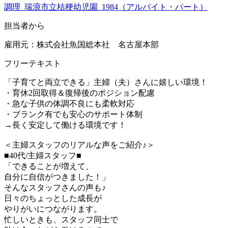
調理_瑞浪市立桔梗幼児園_1984（アルバイト・パート）
担当者から
雇用元：株式会社魚国総本社 名古屋本部
フリーテキスト
「子育てと両立できる」主婦（夫）さんに嬉しい環境！
・育休2回取得＆復帰後のポジション配慮
・急な子供の体調不良にも柔軟対応
・ブランク有でも安心のサポート体制
→長く安定して働ける環境です！
＜主婦スタッフのリアルな声をご紹介♪＞
■40代/主婦スタッフ■
「できることが増えて、
自分に自信がつきました！」
そんなスタッフさんの声も♪
日々のちょっとした成長が
やりがいにつながります。
忙しいときも、スタッフ同士で