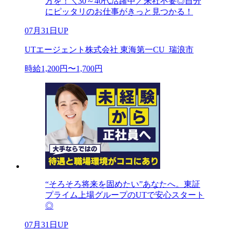
方を！＼30～40代活躍中／来社不要◎自分
にピッタリのお仕事がきっと見つかる！
07月31日UP
UTエージェント株式会社 東海第一CU_瑞浪市
時給1,200円〜1,700円
“そろそろ将来を固めたい”あなたへ。東証
プライム上場グループのUTで安心スタート
◎
07月31日UP