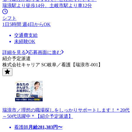
瑞浪駅より徒歩14分、土岐市駅より車12分
シフト
1日5時間 週4日からOK
交通費支給
未経験OK
詳細を見る
応募画面に進む
紹介予定派遣
株式会社キャリア SC岐阜／看護【瑞浪市-001】
瑞浪市／理想の職場探しをしっかりサポートします！＊20代
～50代活躍中＊【紹介予定派遣】
看護師
月給
281,383
円〜