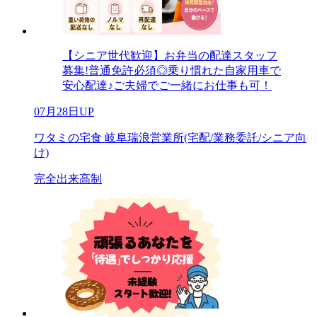
【シニア世代歓迎】お弁当の配達スタッフ
募集!普通免許必須◎乗り慣れた自家用車で
安心配達♪ご夫婦でご一緒にお仕事も可！
07月28日UP
ワタミの宅食 岐阜瑞浪営業所(宅配/業務委託/シニア向
け)
完全出来高制