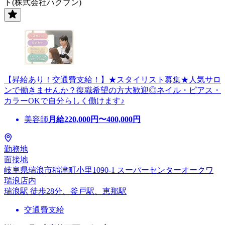
ト(株式会社ハクブン)
【昇給あり！交通費支給！】★スタイリスト募集★人気サロ
ンで働きませんか？復職希望の方大歓迎◎ネイル・ピアス・
カラーOKで自分らしく働けます♪
美容師
月給
220,000
円〜
400,000
円
勤務地
面接地
岐阜県瑞浪市稲津町小里1090-1 スーパーセンターオークワ
瑞浪店内
瑞浪駅 徒歩28分、釜戸駅、恵那駅
交通費支給