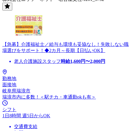
【急募】介護福祉士／給与も環境も妥協なし！失敗しない職
場選びをサポート！◆2カ月～長期【日払いOK】
老人介護施設スタッフ
時給
1,600
円〜
2,000
円
勤務地
面接地
岐阜県瑞浪市
瑞浪市内に多数！＜駅チカ・車通勤okも有＞
シフト
1日8時間 週5日からOK
交通費支給