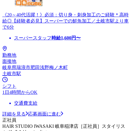
《20～40代活躍！》必須：切り身・刺身加工のご経験＊高時
給◎【経験者必見】スーパーでの鮮魚加工／土岐市駅より車
で6分
スーパースタッフ
時給
1,600
円〜
勤務地
面接地
岐阜県瑞浪市肥田浅野梅ノ木町
土岐市駅
シフト
1日4時間からOK
交通費支給
詳細を見る
応募画面に進む
正社員
HAIR STUDIO IWASAKI 岐阜稲津店［正社員］スタイリス