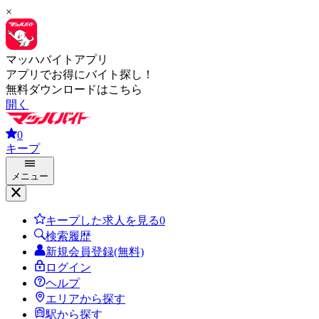
×
マッハバイトアプリ
アプリでお得にバイト探し！
無料ダウンロードはこちら
開く
0
キープ
メニュー
キープした求人を見る
0
検索履歴
新規会員登録(無料)
ログイン
ヘルプ
エリアから探す
駅から探す