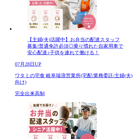
【主婦(夫)活躍中】お弁当の配達スタッフ
募集!普通免許必須◎乗り慣れた自家用車で
安心配達♪子供を連れて働ける！
07月28日UP
ワタミの宅食 岐阜瑞浪営業所(宅配/業務委託/主婦(夫)
向け)
完全出来高制