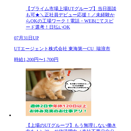
【プライム市場上場UTグループ】当日面談
も可★＼正社員デビュー応援！／未経験か
らOKの工場ワーク！電話・WEBにてスピ
ード選考！日払いOK
07月31日UP
UTエージェント株式会社 東海第一CU_瑞浪市
時給1,200円〜1,700円
【上場のUTグループ】もう無理しない働き