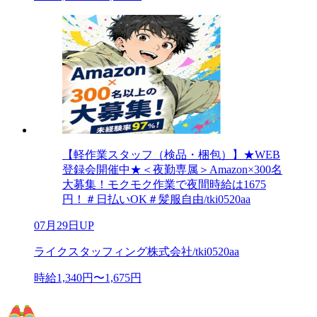
【軽作業スタッフ（検品・梱包）】★WEB
登録会開催中★＜夜勤専属＞Amazon×300名
大募集！モクモク作業で夜間時給は1675
円！＃日払いOK＃髪服自由/tki0520aa
07月29日UP
ライクスタッフィング株式会社/tki0520aa
時給1,340円〜1,675円