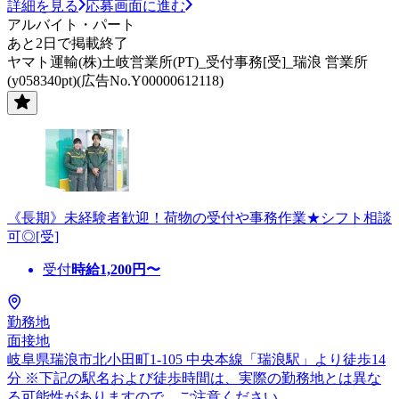
詳細を見る
応募画面に進む
アルバイト・パート
あと2日で掲載終了
ヤマト運輸(株)土岐営業所(PT)_受付事務[受]_瑞浪 営業所
(y058340pt)(広告No.Y00000612118)
《長期》未経験者歓迎！荷物の受付や事務作業★シフト相談
可◎[受]
受付
時給
1,200
円〜
勤務地
面接地
岐阜県瑞浪市北小田町1-105 中央本線「瑞浪駅」より徒歩14
分 ※下記の駅名および徒歩時間は、実際の勤務地とは異な
る可能性がありますので、ご注意ください。