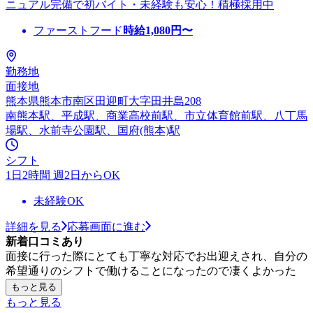
ニュアル完備で初バイト・未経験も安心！積極採用中
ファーストフード
時給
1,080
円〜
勤務地
面接地
熊本県熊本市南区田迎町大字田井島208
南熊本駅、平成駅、商業高校前駅、市立体育館前駅、八丁馬
場駅、水前寺公園駅、国府(熊本)駅
シフト
1日2時間 週2日からOK
未経験OK
詳細を見る
応募画面に進む
新着口コミあり
面接に行った際にとても丁寧な対応でお出迎えされ、自分の
希望通りのシフトで働けることになったので凄くよかった
もっと見る
もっと見る