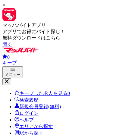
×
マッハバイトアプリ
アプリでお得にバイト探し！
無料ダウンロードはこちら
開く
0
キープ
メニュー
キープした求人を見る
0
検索履歴
新規会員登録(無料)
ログイン
ヘルプ
エリアから探す
駅から探す