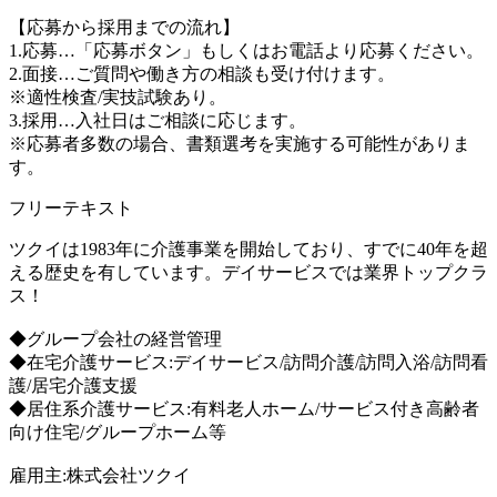
【応募から採用までの流れ】
1.応募…「応募ボタン」もしくはお電話より応募ください。
2.面接…ご質問や働き方の相談も受け付けます。
※適性検査/実技試験あり。
3.採用…入社日はご相談に応じます。
※応募者多数の場合、書類選考を実施する可能性がありま
す。
フリーテキスト
ツクイは1983年に介護事業を開始しており、すでに40年を超
える歴史を有しています。デイサービスでは業界トップクラ
ス！
◆グループ会社の経営管理
◆在宅介護サービス:デイサービス/訪問介護/訪問入浴/訪問看
護/居宅介護支援
◆居住系介護サービス:有料老人ホーム/サービス付き高齢者
向け住宅/グループホーム等
雇用主:株式会社ツクイ