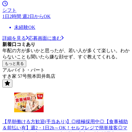
シフト
1日2時間 週2日からOK
未経験OK
詳細を見る
応募画面に進む
新着口コミあり
年配の方が多いかと思ったが、若い人が多くて楽しい。わか
らないことも聞いたら嫌な顔せず、すぐ教えてくれる。
もっと見る
アルバイト・パート
すき家 57号熊本田井島店
【早朝働ける方歓迎(手当あり)】◎積極採用中◎【食事補助
＆前払い有】週2・1日2h～OK！セルフレジで簡単接客◎マ