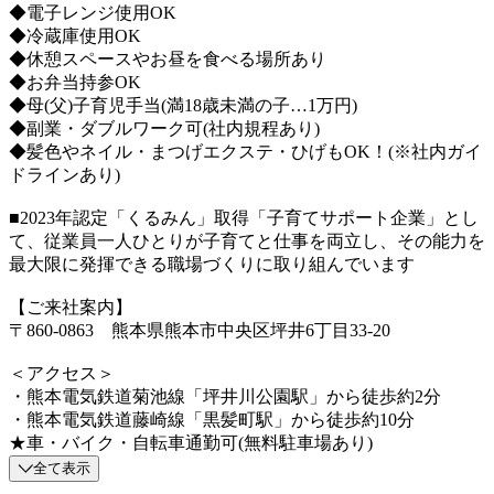
◆電子レンジ使用OK
◆冷蔵庫使用OK
◆休憩スペースやお昼を食べる場所あり
◆お弁当持参OK
◆母(父)子育児手当(満18歳未満の子…1万円)
◆副業・ダブルワーク可(社内規程あり)
◆髪色やネイル・まつげエクステ・ひげもOK！(※社内ガイ
ドラインあり)
■2023年認定「くるみん」取得「子育てサポート企業」とし
て、従業員一人ひとりが子育てと仕事を両立し、その能力を
最大限に発揮できる職場づくりに取り組んでいます
【ご来社案内】
〒860-0863 熊本県熊本市中央区坪井6丁目33-20
＜アクセス＞
・熊本電気鉄道菊池線「坪井川公園駅」から徒歩約2分
・熊本電気鉄道藤崎線「黒髪町駅」から徒歩約10分
★車・バイク・自転車通勤可(無料駐車場あり)
全て表示