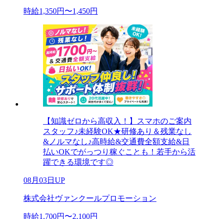
時給1,350円〜1,450円
【知識ゼロから高収入！】スマホのご案内
スタッフ♪未経験OK★研修あり＆残業なし
&ノルマなし♪高時給&交通費全額支給&日
払いOKでがっつり稼ぐことも！若手から活
躍できる環境です◎
08月03日UP
株式会社ヴァンクールプロモーション
時給1,700円〜2,100円