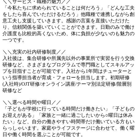
＼＼サービス・職種の魅力／／
「今私たちに求められていることは何だろう」「どんな工夫
をしたら喜んでいただけるだろう」他職種で連携しながら創
意工夫し支援していきます。感謝の言葉を直接いただけた
り、信頼関係を築いていくことができます。日勤のみで働け
介護度も比較的高くないため、体に負担が少ないのも魅力の
一つです。
＼＼充実の社内研修制度／／
入社後は、集合研修や所属先以外の事業所で実習を行う交換
研修など、さまざまなプログラムで専門職としてスキルアッ
プを目指すことが可能です。入社から1年間はチューターと
いう指導担当者が育成・フォローを担当します。初期研修
(入社時)/OJT研修/オンライン講座/テーマ別法定研修/階層別
研修など
＼＼選べる時間や曜日／／
「子どもが学校に行っている時間だけ働きたい」「子どもの
お迎えがある」「家族と一緒に過ごしたいから○曜日は休み
たい」など、自分の働きやすい時間帯だけ働いている方もい
らっしゃいます。家庭やライフステージに合わせて、働く曜
日や働く時間を選ぶことが可能です。