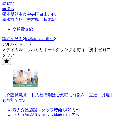
勤務地
面接地
熊本県熊本市中央区白山3-4-6
新水前寺駅、熊本駅、植木駅
交通費支給
詳細を見る
応募画面に進む
アルバイト・パート
メディカル・リハビリホームグランダ水前寺 【介】登録ス
タッフ
【介護職急募！】入社時期はご気軽に相談を！直近・月途中
も可能です♪
老人介護施設スタッフ
時給
1,470
円〜
老人介護施設スタッフ
時給
1,450
円〜