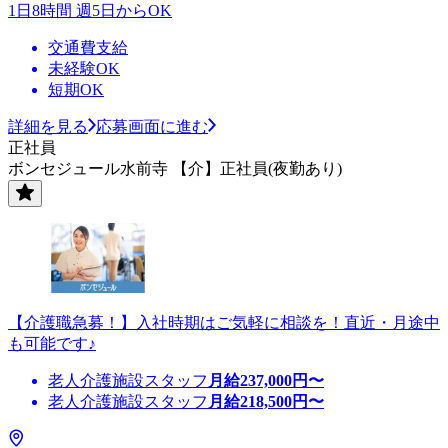
1日8時間 週5日からOK
交通費支給
未経験OK
短期OK
詳細を見る
応募画面に進む
正社員
ボンセジュール水前寺 【介】正社員(夜勤あり)
【介護職急募！】入社時期はご気軽に相談を！直近・月途中
も可能です♪
老人介護施設スタッフ
月給
237,000
円〜
老人介護施設スタッフ
月給
218,500
円〜