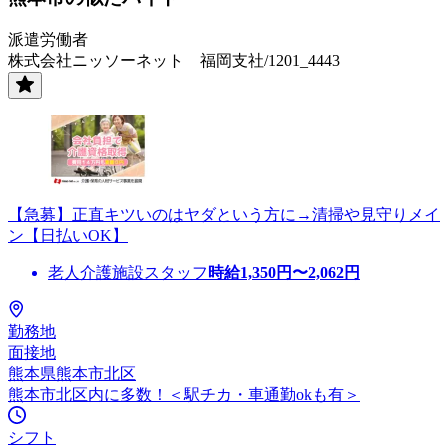
派遣労働者
株式会社ニッソーネット 福岡支社/1201_4443
【急募】正直キツいのはヤダという方に→清掃や見守りメイ
ン【日払いOK】
老人介護施設スタッフ
時給
1,350
円〜
2,062
円
勤務地
面接地
熊本県熊本市北区
熊本市北区内に多数！＜駅チカ・車通勤okも有＞
シフト