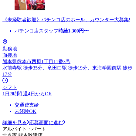
《未経験者歓迎》パチンコ店のホール、カウンター大募集!
パチンコ店スタッフ
時給
1,300
円〜
勤務地
面接地
熊本県熊本市西原1丁目11番3号
水前寺駅 徒歩35分、竜田口駅 徒歩19分、東海学園前駅 徒歩
17分
シフト
1日7時間 週4日からOK
交通費支給
未経験OK
詳細を見る
応募画面に進む
アルバイト・パート
すき家 熊本秋津店