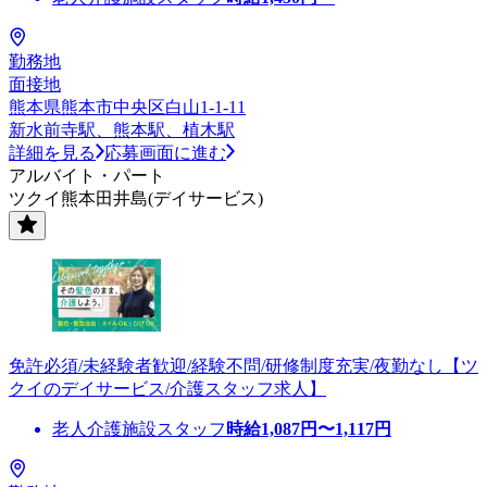
勤務地
面接地
熊本県熊本市中央区白山1-1-11
新水前寺駅、熊本駅、植木駅
詳細を見る
応募画面に進む
アルバイト・パート
ツクイ熊本田井島(デイサービス)
免許必須/未経験者歓迎/経験不問/研修制度充実/夜勤なし【ツ
クイのデイサービス/介護スタッフ求人】
老人介護施設スタッフ
時給
1,087
円〜
1,117
円