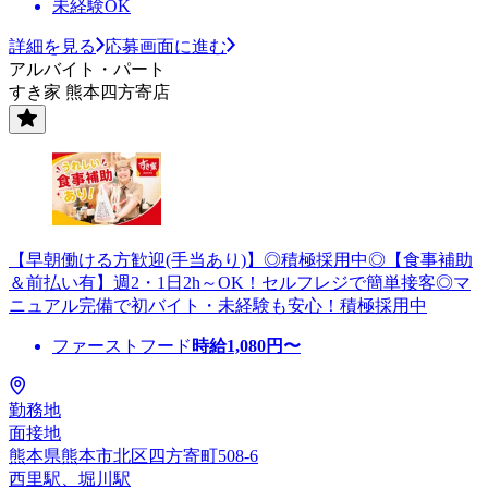
未経験OK
詳細を見る
応募画面に進む
アルバイト・パート
すき家 熊本四方寄店
【早朝働ける方歓迎(手当あり)】◎積極採用中◎【食事補助
＆前払い有】週2・1日2h～OK！セルフレジで簡単接客◎マ
ニュアル完備で初バイト・未経験も安心！積極採用中
ファーストフード
時給
1,080
円〜
勤務地
面接地
熊本県熊本市北区四方寄町508-6
西里駅、堀川駅