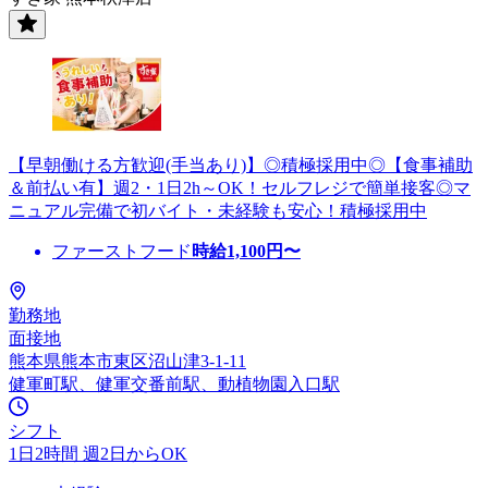
【早朝働ける方歓迎(手当あり)】◎積極採用中◎【食事補助
＆前払い有】週2・1日2h～OK！セルフレジで簡単接客◎マ
ニュアル完備で初バイト・未経験も安心！積極採用中
ファーストフード
時給
1,100
円〜
勤務地
面接地
熊本県熊本市東区沼山津3-1-11
健軍町駅、健軍交番前駅、動植物園入口駅
シフト
1日2時間 週2日からOK