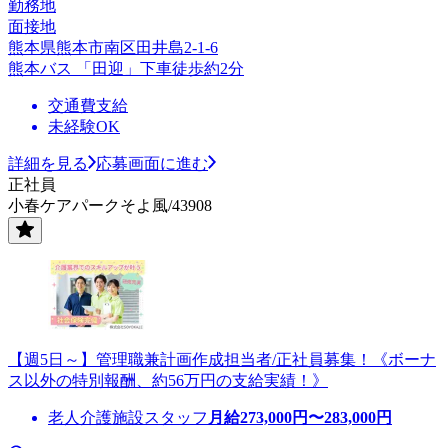
勤務地
面接地
熊本県熊本市南区田井島2-1-6
熊本バス 「田迎」下車徒歩約2分
交通費支給
未経験OK
詳細を見る
応募画面に進む
正社員
小春ケアパークそよ風/43908
【週5日～】管理職兼計画作成担当者/正社員募集！《ボーナ
ス以外の特別報酬、約56万円の支給実績！》
老人介護施設スタッフ
月給
273,000
円〜
283,000
円