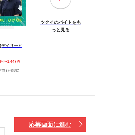
ツクイのバイトをも
っと見る
(デイサービ
6円〜1,447円
市 (谷保駅)
応募画面に進む