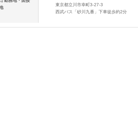
勤務地・面接
東京都立川市幸町3-27-3
地
西武バス「砂川九番」下車徒歩約2分