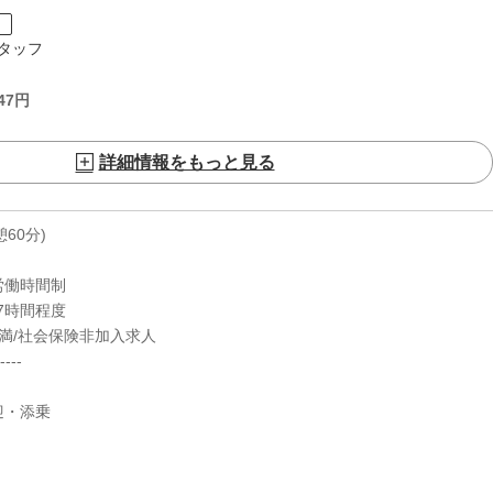
ト
タッフ
47
円
詳細情報をもっと見る
休憩60分)
労働時間制
7時間程度
満/社会保険非加入求人
----
迎・添乗