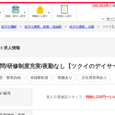
185,453件
の
す
路線・駅から探す
職種から探す
特徴から探す
キー
砂川七番駅
砂川七番駅、医療・福祉系
砂川七番駅、介護
ツクイ立
ート求人情報
不問/研修制度充実/夜勤なし【ツクイのデイサ
型・髪色自由
未経験歓迎
制服あり
正社員登用あり
給与
老人介護施設スタッフ：
時給1,226円〜1,4