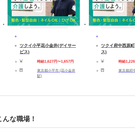
ツクイ小平花小金井(デイサー
ツクイ府中西原町
ビス)
ス)
時給1,627円〜1,657円
時給1,22
東京都小平市 (花小金井
東京都府中
駅)
こんな職場！