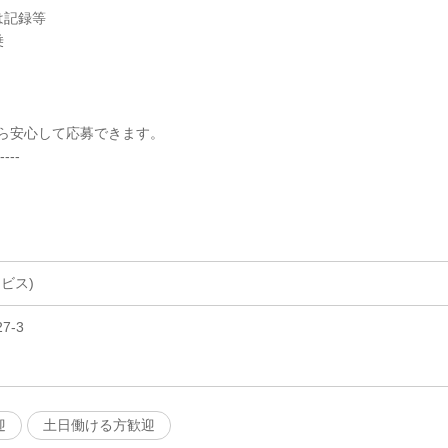
は記録等
乗
ら安心して応募できます。
----
ビス)
7-3
迎
土日働ける方歓迎