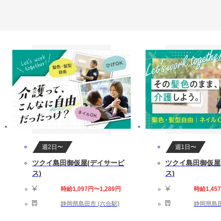
週2日〜
週1日〜
ツクイ島田御仮屋(デイサービ
ツクイ島田御仮屋
ス)
ス)
時給1,097円〜1,289円
時給1,45
静岡県島田市 (六合駅)
静岡県島田