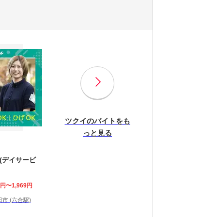
ツクイのバイトをも
っと見る
(デイサービ
7円〜1,969円
市 (六合駅)