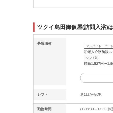
ツクイ島田御仮屋(訪問入浴)
募集職種
アルバイト・パー
①老人介護施設ス
シフト制
時給
1,527
円〜
1,9
シフト
週1日からOK
勤務時間
(1)08:30～17:30(