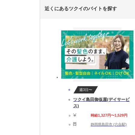
近くにあるツクイのバイトを探す
週3日〜
ツクイ島田御仮屋(デイサービ
ス)
時給1,327円〜1,529円
静岡県島田市 (六合駅)