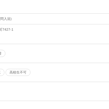
問入浴)
427-1
迎
K
高校生不可