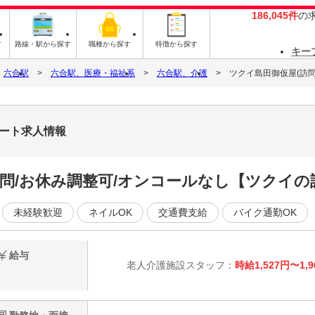
186,045件
の
す
路線・駅から探す
職種から探す
特徴から探す
キー
六合駅
六合駅、医療・福祉系
六合駅、介護
ツクイ島田御仮屋(訪問
パート求人情報
不問/お休み調整可/オンコールなし【ツクイの
未経験歓迎
ネイルOK
交通費支給
バイク通勤OK
給与
老人介護施設スタッフ：
時給1,527円〜1,9