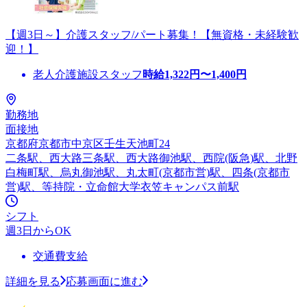
【週3日～】介護スタッフ/パート募集！【無資格・未経験歓
迎！】
老人介護施設スタッフ
時給
1,322
円〜
1,400
円
勤務地
面接地
京都府京都市中京区壬生天池町24
二条駅、西大路三条駅、西大路御池駅、西院(阪急)駅、北野
白梅町駅、烏丸御池駅、丸太町(京都市営)駅、四条(京都市
営)駅、等持院・立命館大学衣笠キャンパス前駅
シフト
週3日からOK
交通費支給
詳細を見る
応募画面に進む