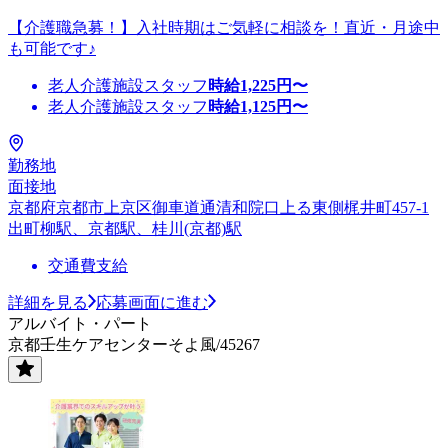
【介護職急募！】入社時期はご気軽に相談を！直近・月途中
も可能です♪
老人介護施設スタッフ
時給
1,225
円〜
老人介護施設スタッフ
時給
1,125
円〜
勤務地
面接地
京都府京都市上京区御車道通清和院口上る東側梶井町457-1
出町柳駅、京都駅、桂川(京都)駅
交通費支給
詳細を見る
応募画面に進む
アルバイト・パート
京都壬生ケアセンターそよ風/45267