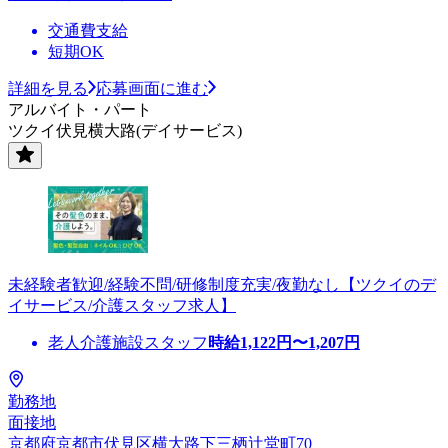
交通費支給
短期OK
詳細を見る
応募画面に進む
アルバイト・パート
ツクイ伏見横大路(デイサービス)
未経験者歓迎/経験不問/研修制度充実/夜勤なし【ツクイのデ
イサービス/介護スタッフ求人】
老人介護施設スタッフ
時給
1,122
円〜
1,207
円
勤務地
面接地
京都府京都市伏見区横大路下三栖辻堂町70