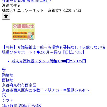
詳細を見る
応募画面に進む
派遣労働者
株式会社ニッソーネット 京都支社/1201_3432
【急募】介護福祉士／給与も環境も妥協なし！失敗しない職
場選びをサポート！◆2カ月～長期【日払いOK】
老人介護施設スタッフ
時給
1,700
円〜
2,125
円
勤務地
面接地
京都府京都市西京区
京都市西京区内に多数！＜駅チカ・車通勤okも有＞
シフト
1日8時間 週5日からOK