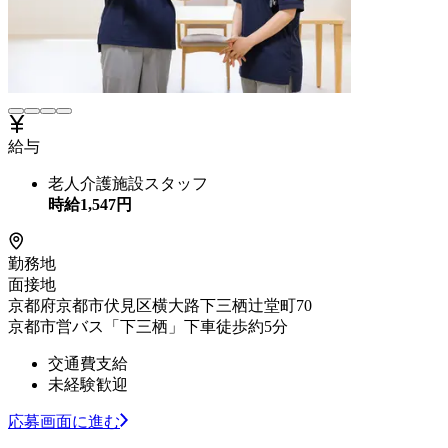
給与
老人介護施設スタッフ
時給
1,547
円
勤務地
面接地
京都府京都市伏見区横大路下三栖辻堂町70
京都市営バス「下三栖」下車徒歩約5分
交通費支給
未経験歓迎
応募画面に進む