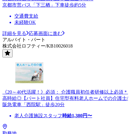
京都市営バス「下三栖」下車徒歩約5分
交通費支給
未経験OK
詳細を見る
応募画面に進む
アルバイト・パート
株式会社ロフティー/KB10026018
《20～40代活躍！》必須： 介護職員初任者研修以上必須＊
高時給◎【パート社員】住宅型有料老人ホームでの介護士/
阪急電車「西院駅」徒歩20分
老人介護施設スタッフ
時給
1,380
円〜
勤務地