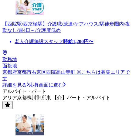
【西院駅/西京極駅】介護職/派遣/ケアハウス/駅徒歩圏内/夜
勤なし/週4日～/介護度低め
老人介護施設スタッフ
時給
1,200
円〜
勤務地
面接地
京都府京都市右京区西院高山寺町 ※こちらは募集エリアで
す
詳細を見る
応募画面に進む
アルバイト・パート
アリア京都鴨川御所東 【介】パート・アルバイト