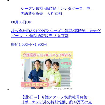
シーズン短期×高時給「カナダグース」中
国語通訳販売 大丸京都
08月06日UP
株式会社iDA/21099972 シーズン短期×高時給「カナダ
グース」中国語通訳販売 大丸京都
時給1,500円〜1,800円
【週5日～】介護スタッフ/契約社員募集！
《ボーナス以外の特別報酬、約34万円の支