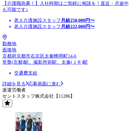
【介護職急募！】入社時期はご気軽に相談を！直近・月途中
も可能です♪
老人介護施設スタッフ
月給
250,000
円〜
老人介護施設スタッフ
月給
222,000
円〜
勤務地
面接地
京都府京都市右京区太秦蜂岡町14-6
常盤(京都)駅、撮影所前駅、太秦(ＪＲ)駅
交通費支給
詳細を見る
応募画面に進む
派遣労働者
セントスタッフ株式会社【11286】