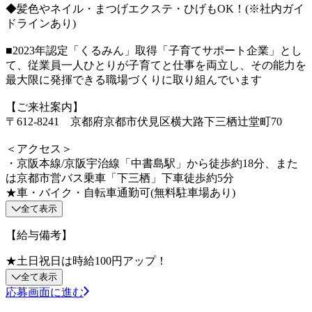
◆髪色やネイル・まつげエクステ・ひげもOK！(※社内ガイ
ドラインあり)
■2023年認定「くるみん」取得「子育てサポート企業」とし
て、従業員一人ひとりが子育てと仕事を両立し、その能力を
最大限に発揮できる職場づくりに取り組んでいます
【ご来社案内】
〒612-8241 京都府京都市伏見区横大路下三栖辻堂町70
＜アクセス＞
・京阪本線/京阪宇治線「中書島駅」から徒歩約18分、また
は京都市営バス乗車「下三栖」下車徒歩約5分
★車・バイク・自転車通勤可(無料駐車場あり)
全て表示
【給与備考】
★土日祝日は時給100円アップ！
全て表示
応募画面に進む