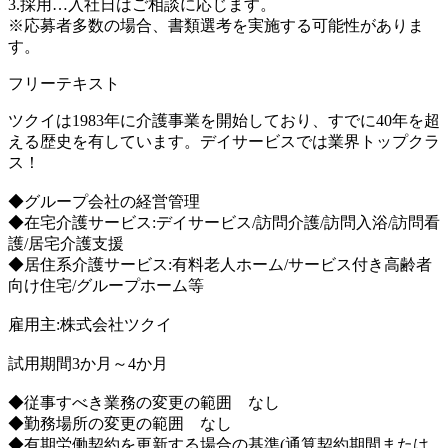
3.採用…入社日はご相談に応じます。
※応募者多数の場合、書類選考を実施する可能性がありま
す。
フリーテキスト
ツクイは1983年に介護事業を開始しており、すでに40年を超
える歴史を有しています。デイサービスでは業界トップクラ
ス！
◆グループ会社の経営管理
◆在宅介護サービス:デイサービス/訪問介護/訪問入浴/訪問看
護/居宅介護支援
◆居住系介護サービス:有料老人ホーム/サービス付き高齢者
向け住宅/グループホーム等
雇用主:株式会社ツクイ
試用期間3か月～4か月
◆従事すべき業務の変更の範囲 なし
◆勤務場所の変更の範囲 なし
◆有期労働契約を更新する場合の基準(通算契約期間または