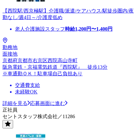
【西院駅/西京極駅】介護職/派遣/ケアハウス/駅徒歩圏内/夜
勤なし/週4日～/介護度低め
老人介護施設スタッフ
時給
1,200
円〜
1,400
円
勤務地
面接地
京都府京都市右京区西院高山寺町
阪急電鉄・京福電気鉄道『西院駅』 徒歩13分
※車通勤ＯＫ！駐車場自己負担あり
交通費支給
未経験OK
詳細を見る
応募画面に進む
正社員
セントスタッフ株式会社／11286