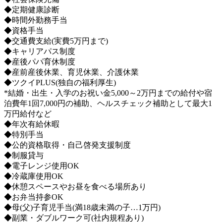
◆定期健康診断
◆時間外勤務手当
◆資格手当
◆交通費支給(実費5万円まで)
◆キャリアパス制度
◆産後パパ育休制度
◆産前産後休業、育児休業、介護休業
◆ツクイPLUS(独自の福利厚生)
*結婚・出生・入学のお祝い金5,000～2万円までの給付や宿
泊費年1回7,000円の補助、ヘルスチェック補助として最大1
万円給付など
◆年次有給休暇
◆特別手当
◆公的資格取得・自己啓発支援制度
◆制服貸与
◆電子レンジ使用OK
◆冷蔵庫使用OK
◆休憩スペースやお昼を食べる場所あり
◆お弁当持参OK
◆母(父)子育児手当(満18歳未満の子…1万円)
◆副業・ダブルワーク可(社内規程あり)