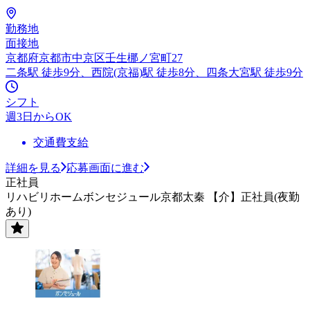
勤務地
面接地
京都府京都市中京区壬生梛ノ宮町27
二条駅 徒歩9分、西院(京福)駅 徒歩8分、四条大宮駅 徒歩9分
シフト
週3日からOK
交通費支給
詳細を見る
応募画面に進む
正社員
リハビリホームボンセジュール京都太秦 【介】正社員(夜勤
あり)