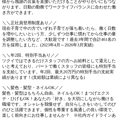
様から感謝の言葉を直接いただけることがやりがいにもつな
がります。日勤の勤務でワークライフバランスに合わせた働
き方ができます。
＼＼正社員登用制度あり／／
現在子育て中の方でいずれ子育てが落ち着いたら、働く日数
を増やしたいという方、少しずつ仕事に慣れてから仕事の量
を調整したい方など、大歓迎です！過去3年間で合計461名の
方を採用しました。(2023年4月～2026年3月実績)
＼＼年2回、特別手当あり／／
ツクイではできるだけスタッフの方へお給料として還元した
いと考えており、パートで働くスタッフの皆様にも特別手当
を支給しています。年2回、最大20万円の特別手当の支給実
績があります！(支給額は業績により異なる)
＼＼髪色・髪型・ネイルOK／／
髪色・髪型はもちろん自由、ネイルもOK！まつげエクス
テ・ひげもOK！あなたの「好き」を大切にしながら働ける
職場です。オシャレを我慢せず、自分らしさをいかしてのび
のびと活躍できます。個性を尊重する風通しの良い環境で、
楽しく前向きにお仕事しませんか？ ※社内ガイドラインあ