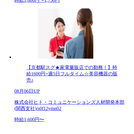
時給1,600円〜1,750円
【京都駅スグ★家電量販店での勤務！】時
給1600円×週5日フルタイム☆美容機器の販
売♪
08月06日UP
株式会社ヒト・コミュニケーションズ人材開発本部
(関西支社)/s0f12ymn02
時給1,600円〜