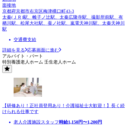
面接地
京都府京都市右京区梅津構口町43-3
太秦(ＪＲ)駅、帷子ノ辻駅、太秦広隆寺駅、撮影所前駅、有
栖川駅、松尾大社駅、蚕ノ社駅、嵐電天神川駅、太秦天神川
駅
交通費支給
詳細を見る
応募画面に進む
アルバイト・パート
特別養護老人ホーム 壬生老人ホーム
【研修あり！正社員登用あり！介護福祉士大歓迎！】長く続
けられる仕事です
老人介護施設スタッフ
時給
1,150
円〜
1,200
円