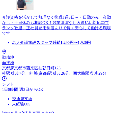
介護資格を活かして無理なく復職♪週3日～・日勤のみ・夜勤
なし・土日休みも相談OK！残業ほぼなし＆週払い対応◎ブ
ランク歓迎、正社員登用制度ありで長く安心して働ける環境
です！
老人介護施設スタッフ
時給
1,290
円〜
1,920
円
勤務地
面接地
京都府京都市西京区桂朝日町123
桂駅 徒歩7分、桂川(京都)駅 徒歩26分、西大路駅 徒歩29分
シフト
1日8時間 週3日からOK
交通費支給
未経験OK