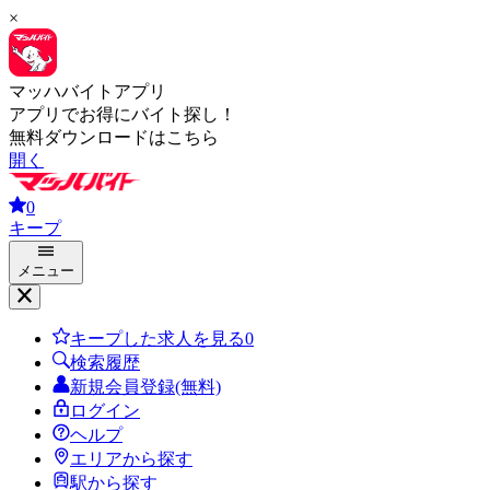
×
マッハバイトアプリ
アプリでお得にバイト探し！
無料ダウンロードはこちら
開く
0
キープ
メニュー
キープした求人を見る
0
検索履歴
新規会員登録(無料)
ログイン
ヘルプ
エリアから探す
駅から探す