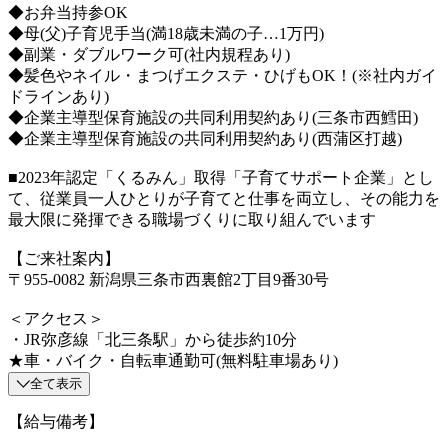
◆お弁当持参OK
◆母(父)子育児手当(満18歳未満の子…1万円)
◆副業・ダブルワーク可(社内規程あり)
◆髪色やネイル・まつげエクステ・ひげもOK！(※社内ガイ
ドラインあり)
◆企業主導型保育施設の共同利用契約あり(三条市西鱈田)
◆企業主導型保育施設の共同利用契約あり(西蒲区打越)
■2023年認定「くるみん」取得「子育てサポート企業」とし
て、従業員一人ひとりが子育てと仕事を両立し、その能力を
最大限に発揮できる職場づくりに取り組んでいます
【ご来社案内】
〒955-0082 新潟県三条市西裏館2丁目9番30号
＜アクセス＞
・JR弥彦線「北三条駅」から徒歩約10分
★車・バイク・自転車通勤可(無料駐車場あり)
全て表示
【給与備考】