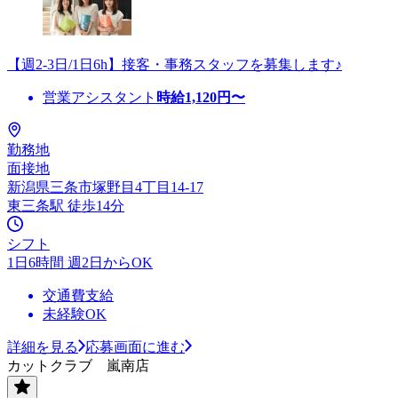
【週2-3日/1日6h】接客・事務スタッフを募集します♪
営業アシスタント
時給
1,120
円〜
勤務地
面接地
新潟県三条市塚野目4丁目14-17
東三条駅 徒歩14分
シフト
1日6時間 週2日からOK
交通費支給
未経験OK
詳細を見る
応募画面に進む
カットクラブ 嵐南店