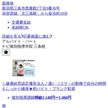
面接地
新潟県三条市西裏館2丁目9番30号
JR弥彦線「北三条駅」から徒歩約10分
交通費支給
未経験OK
詳細を見る
応募画面に進む
アルバイト・パート
ナビ個別指導学院 三条校
＼健康経営認定優良法人／週1・1コマ～の勤務で自分の時間
もしっかり確保★初バイト・ブランク歓迎
個別指導講師
時給
1,140
円〜
1,466
円