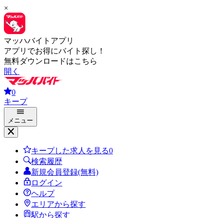
×
マッハバイトアプリ
アプリでお得にバイト探し！
無料ダウンロードはこちら
開く
0
キープ
メニュー
キープした求人を見る
0
検索履歴
新規会員登録(無料)
ログイン
ヘルプ
エリアから探す
駅から探す