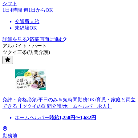
シフト
1日4時間 週1日からOK
交通費支給
未経験OK
詳細を見る
応募画面に進む
アルバイト・パート
ツクイ三条(訪問介護)
免許・資格必須/平日のみ＆短時間勤務OK/育児・家庭と両立
できる【ツクイの訪問介護/ホームヘルパー求人】
ホームヘルパー
時給
1,250
円〜
1,682
円
勤務地