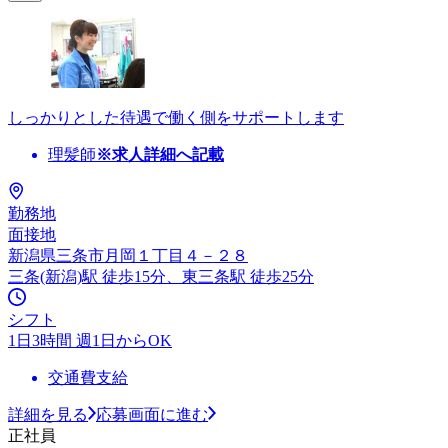
しっかりとした待遇で働く側をサポートします
理髪師
※求人詳細へ記載
勤務地
面接地
新潟県三条市月岡１丁目４－２８
三条(新潟)駅 徒歩15分、東三条駅 徒歩25分
シフト
1日3時間 週1日からOK
交通費支給
詳細を見る
応募画面に進む
正社員