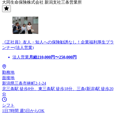
大同生命保険株式会社 新潟支社三条営業所
《正社員》友人・知人への保険勧誘なし！企業福利厚生プラ
ンナー(法人営業)
法人営業
月給
210,000
円〜
250,000
円
勤務地
面接地
新潟県三条市林町2-1-24
北三条駅 徒歩8分、東三条駅 徒歩18分、三条(新潟)駅 徒歩20
分
シフト
1日7時間 週5日からOK