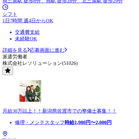
燕三条駅 徒歩8分、燕駅 徒歩28分、北三条駅 徒歩29分
シフト
1日7時間 週4日からOK
交通費支給
未経験OK
詳細を見る
応募画面に進む
派遣労働者
株式会社レソリューション(51026)
月給30万以上！！新潟県佐渡市での整備士募集！！
修理・メンテスタッフ
時給
1,900
円〜
2,000
円