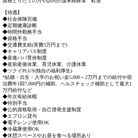
資格とりたての方や訪問介護未経験者 歓迎
【待遇】
◆社会保険完備
◆定期健康診断
◆時間外勤務手当
◆資格手当
◆交通費支給(実費5万円まで)
◆キャリアパス制度
◆産後パパ育休制度
◆産前産後休業、育児休業、介護休業
◆ツクイPLUS(独自の福利厚生)
*結婚・出生・入学のお祝い金5,000～2万円までの給付や宿
泊費年1回7,000円の補助、ヘルスチェック補助として最大1
万円給付など
◆年次有給休暇
◆特別手当
◆公的資格取得・自己啓発支援制度
◆エプロン貸与
◆電子レンジ使用OK
◆冷蔵庫使用OK
◆休憩スペースやお昼を食べる場所あり