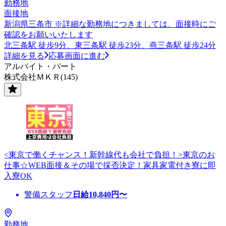
勤務地
面接地
新潟県三条市 ※詳細な勤務地につきましては、面接時にご
確認をお願いいたします
北三条駅 徒歩9分、東三条駅 徒歩23分、燕三条駅 徒歩24分
詳細を見る
応募画面に進む
アルバイト・パート
株式会社ＭＫＲ(145)
<東京で働くチャンス！新幹線代も会社で負担！>東京のお
仕事☆WEB面接＆その場で採否決定！家具家電付き寮に即
入寮OK
警備スタッフ
日給
10,840
円〜
勤務地