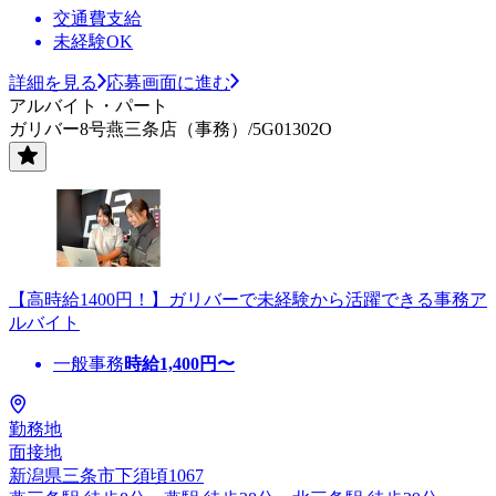
交通費支給
未経験OK
詳細を見る
応募画面に進む
アルバイト・パート
ガリバー8号燕三条店（事務）/5G01302O
【高時給1400円！】ガリバーで未経験から活躍できる事務ア
ルバイト
一般事務
時給
1,400
円〜
勤務地
面接地
新潟県三条市下須頃1067