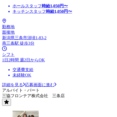
ホールスタッフ
時給
1,050
円〜
キッチンスタッフ
時給
1,050
円〜
勤務地
面接地
新潟県三条市須頃1-83-2
燕三条駅 徒歩3分
シフト
1日2時間 週2日からOK
交通費支給
未経験OK
詳細を見る
応募画面に進む
アルバイト・パート
三協フロンテア株式会社 三条店