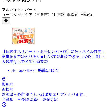
アルバイト・パート
ユースタイルケア【三条市】01_重訪_非常勤_日勤/Ja
【日常生活サポート・お手伝いSTAFF】髪色・ネイル自由！
家事感覚でゆとりあり★LINEで即相談できる→安心！週1～
＆残業なしで私生活両立◎
ホームヘルパー
時給
1,410
円
勤務地
面接地
新潟県三条市 ※こちらは募集エリアとなります。
帯織駅、三条(新潟)駅、東光寺駅