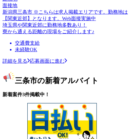
面接地
新潟県三条市 ※こちらは求人掲載エリアです。勤務地は
【関東近郊】となります。Web面接実施中
埼玉県や関東近郊に勤務地多数あり！
寮から通える距離の現場をご紹介します♪
交通費支給
未経験OK
詳細を見る
応募画面に進む
三条市の新着アルバイト
新着案件3件掲載中！