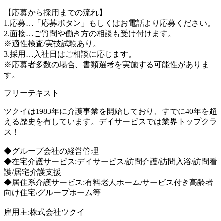
【応募から採用までの流れ】
1.応募…「応募ボタン」もしくはお電話より応募ください。
2.面接…ご質問や働き方の相談も受け付けます。
※適性検査/実技試験あり。
3.採用…入社日はご相談に応じます。
※応募者多数の場合、書類選考を実施する可能性がありま
す。
フリーテキスト
ツクイは1983年に介護事業を開始しており、すでに40年を超
える歴史を有しています。デイサービスでは業界トップクラ
ス！
◆グループ会社の経営管理
◆在宅介護サービス:デイサービス/訪問介護/訪問入浴/訪問看
護/居宅介護支援
◆居住系介護サービス:有料老人ホーム/サービス付き高齢者
向け住宅/グループホーム等
雇用主:株式会社ツクイ