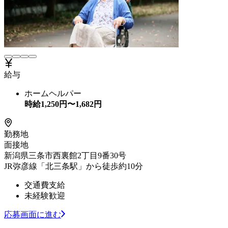
給与
ホームヘルパー
時給
1,250
円〜
1,682
円
勤務地
面接地
新潟県三条市西裏館2丁目9番30号
JR弥彦線「北三条駅」から徒歩約10分
交通費支給
未経験歓迎
応募画面に進む