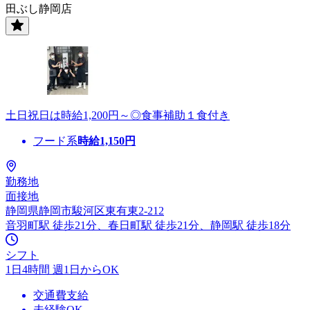
田ぶし静岡店
土日祝日は時給1,200円～◎食事補助１食付き
フード系
時給
1,150
円
勤務地
面接地
静岡県静岡市駿河区東有東2-212
音羽町駅 徒歩21分、春日町駅 徒歩21分、静岡駅 徒歩18分
シフト
1日4時間 週1日からOK
交通費支給
未経験OK