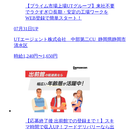
【プライム市場上場UTグループ】来社不要
でラクすぎ◎長期・安定の工場ワークを
WEB登録で簡単スタート！
07月31日UP
UTエージェント株式会社 中部第二CU_静岡県静岡市
清水区
時給1,240円〜1,650円
【応募終了後 出前館での登録まで！】スキ
マ時間で収入UP！フードデリバリーなら出