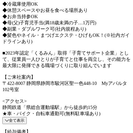
◆冷蔵庫使用OK
◆休憩スペースやお昼を食べる場所あり
◆お弁当持参OK
◆母(父)子育児手当(満18歳未満の子…1万円)
◆副業・ダブルワーク可(社内規程あり)
◆髪色やネイル・まつげエクステ・ひげもOK！(※社内ガイ
ドラインあり)
■2023年認定「くるみん」取得「子育てサポート企業」とし
て、従業員一人ひとりが子育てと仕事を両立し、その能力を
最大限に発揮できる職場づくりに取り組んでいます
【ご来社案内】
〒422-8007 静岡県静岡市駿河区聖一色448-10 Myアパルタ
102号室
<アクセス>
静岡鉄道「県総合運動場駅」から徒歩約15分
★車・バイク・自転車通勤可(無料駐車場あり)
全て表示
【給与備考】