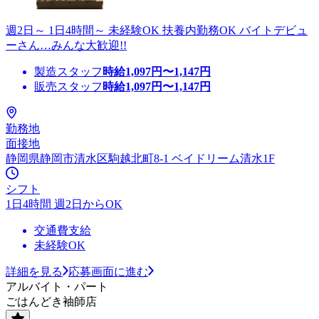
週2日～ 1日4時間～ 未経験OK 扶養内勤務OK バイトデビュ
ーさん…みんな大歓迎!!
製造スタッフ
時給
1,097
円〜
1,147
円
販売スタッフ
時給
1,097
円〜
1,147
円
勤務地
面接地
静岡県静岡市清水区駒越北町8-1 ベイドリーム清水1F
シフト
1日4時間 週2日からOK
交通費支給
未経験OK
詳細を見る
応募画面に進む
アルバイト・パート
ごはんどき袖師店