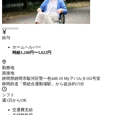
給与
ホームヘルパー
時給
1,240
円〜
1,622
円
勤務地
面接地
静岡県静岡市駿河区聖一色448-10 Myアパルタ102号室
静岡鉄道「県総合運動場駅」から徒歩約15分
シフト
週1日からOK
交通費支給