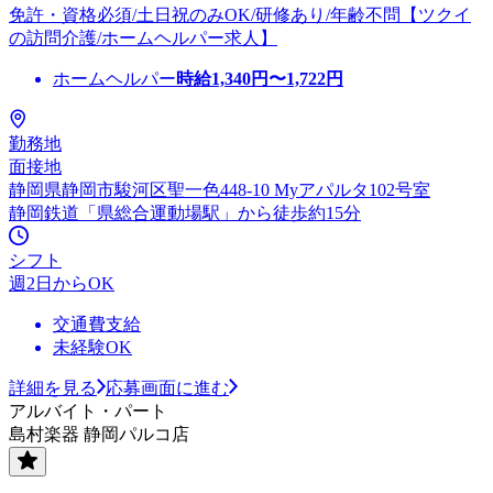
免許・資格必須/土日祝のみOK/研修あり/年齢不問【ツクイ
の訪問介護/ホームヘルパー求人】
ホームヘルパー
時給
1,340
円〜
1,722
円
勤務地
面接地
静岡県静岡市駿河区聖一色448-10 Myアパルタ102号室
静岡鉄道「県総合運動場駅」から徒歩約15分
シフト
週2日からOK
交通費支給
未経験OK
詳細を見る
応募画面に進む
アルバイト・パート
島村楽器 静岡パルコ店