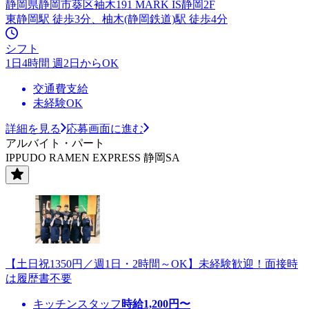
静岡県静岡市葵区袖木191 MARK IS静岡2F
東静岡駅 徒歩3分、柚木(静岡鉄道)駅 徒歩4分
シフト
1日4時間 週2日からOK
交通費支給
未経験OK
詳細を見る
応募画面に進む
アルバイト・パート
IPPUDO RAMEN EXPRESS 静岡SA
【土日祝1350円／週1日・2時間～OK】未経験歓迎！面接時
は履歴書不要
キッチンスタッフ
時給
1,200
円〜