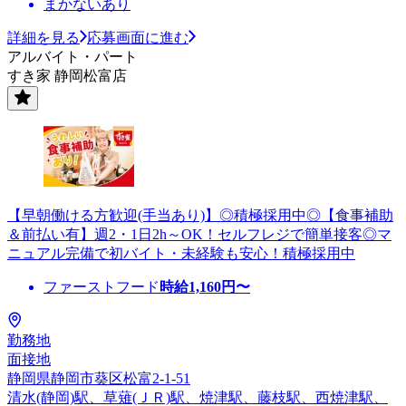
まかないあり
詳細を見る
応募画面に進む
アルバイト・パート
すき家 静岡松富店
【早朝働ける方歓迎(手当あり)】◎積極採用中◎【食事補助
＆前払い有】週2・1日2h～OK！セルフレジで簡単接客◎マ
ニュアル完備で初バイト・未経験も安心！積極採用中
ファーストフード
時給
1,160
円〜
勤務地
面接地
静岡県静岡市葵区松富2-1-51
清水(静岡)駅、草薙(ＪＲ)駅、焼津駅、藤枝駅、西焼津駅、