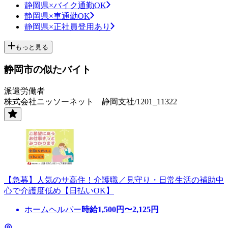
静岡県×バイク通勤OK
静岡県×車通勤OK
静岡県×正社員登用あり
もっと見る
静岡市の似たバイト
派遣労働者
株式会社ニッソーネット 静岡支社/1201_11322
【急募】人気のサ高住！介護職／見守り・日常生活の補助中
心で介護度低め【日払いOK】
ホームヘルパー
時給
1,500
円〜
2,125
円