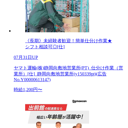
《長期》未経験者歓迎！簡単仕分け作業★
シフト相談可◎[仕]
07月31日UP
ヤマト運輸(株)静岡向敷地営業所(PT)_仕分け作業（営
業所）[仕]_静岡向敷地営業所(y150339pt)(広告
No.Y00000613147)
時給1,200円〜