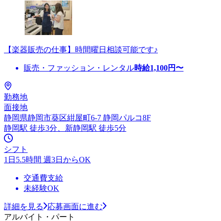
【楽器販売の仕事】時間曜日相談可能です♪
販売・ファッション・レンタル
時給
1,100
円〜
勤務地
面接地
静岡県静岡市葵区紺屋町6-7 静岡パルコ8F
静岡駅 徒歩3分、新静岡駅 徒歩5分
シフト
1日5.5時間 週3日からOK
交通費支給
未経験OK
詳細を見る
応募画面に進む
アルバイト・パート