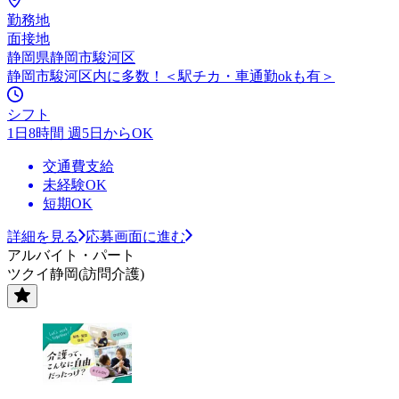
勤務地
面接地
静岡県静岡市駿河区
静岡市駿河区内に多数！＜駅チカ・車通勤okも有＞
シフト
1日8時間 週5日からOK
交通費支給
未経験OK
短期OK
詳細を見る
応募画面に進む
アルバイト・パート
ツクイ静岡(訪問介護)