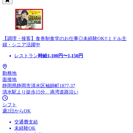
【調理・接客】食券制食堂のお仕事◎未経験OK!!ミドル主
婦・シニア活躍中
レストラン
時給
1,100
円〜
1,150
円
勤務地
面接地
静岡県静岡市清水区袖師町1877-37
清水駅より徒歩15分、港湾道路沿い
シフト
週2日からOK
交通費支給
未経験OK