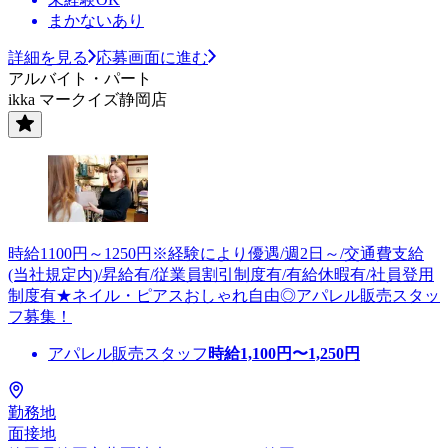
まかないあり
詳細を見る
応募画面に進む
アルバイト・パート
ikka マークイズ静岡店
時給1100円～1250円※経験により優遇/週2日～/交通費支給
(当社規定内)/昇給有/従業員割引制度有/有給休暇有/社員登用
制度有★ネイル・ピアスおしゃれ自由◎アパレル販売スタッ
フ募集！
アパレル販売スタッフ
時給
1,100
円〜
1,250
円
勤務地
面接地