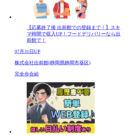
【応募終了後 出前館での登録まで！】スキ
マ時間で収入UP！フードデリバリーなら出
前館で！
07月31日UP
株式会社出前館(静岡県静岡市葵区)
完全歩合給