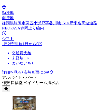
勤務地
面接地
静岡県静岡市葵区小瀬戸字谷川地1514 新東名高速道路
NEOPASA静岡上り線内
シフト
1日2時間 週1日からOK
交通費支給
未経験OK
まかないあり
詳細を見る
応募画面に進む
アルバイト・パート
柿安 口福堂 ベイドリーム清水店