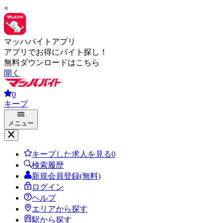
×
マッハバイトアプリ
アプリでお得にバイト探し！
無料ダウンロードはこちら
開く
0
キープ
メニュー
キープした求人を見る
0
検索履歴
新規会員登録(無料)
ログイン
ヘルプ
エリアから探す
駅から探す