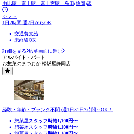
由比駅、富士駅、富士宮駅、島田(静岡)駅
シフト
1日2時間 週2日からOK
交通費支給
未経験OK
詳細を見る
応募画面に進む
アルバイト・パート
お惣菜のまつおか 松坂屋静岡店
経験・年齢・ブランク不問♪週1日×1日3時間～OK！
惣菜屋スタッフ
時給
1,100
円〜
惣菜屋スタッフ
時給
1,100
円〜
惣菜屋スタッフ
時給
1,100
円〜