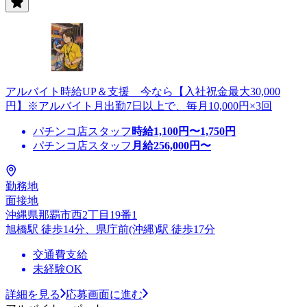
アルバイト時給UP＆支援 今なら【入社祝金最大30,000
円】※アルバイト月出勤7日以上で、毎月10,000円×3回
パチンコ店スタッフ
時給
1,100
円〜
1,750
円
パチンコ店スタッフ
月給
256,000
円〜
勤務地
面接地
沖縄県那覇市西2丁目19番1
旭橋駅 徒歩14分、県庁前(沖縄)駅 徒歩17分
交通費支給
未経験OK
詳細を見る
応募画面に進む