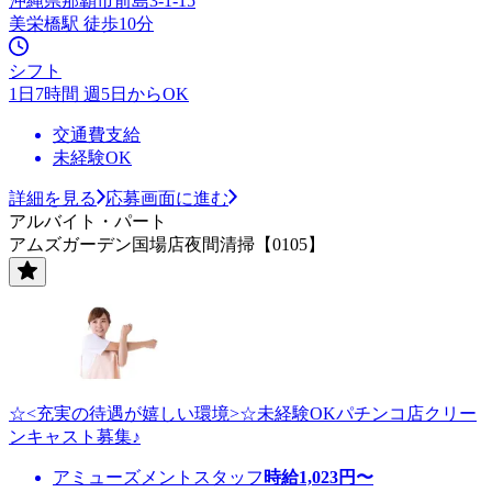
沖縄県那覇市前島3-1-15
美栄橋駅 徒歩10分
シフト
1日7時間 週5日からOK
交通費支給
未経験OK
詳細を見る
応募画面に進む
アルバイト・パート
アムズガーデン国場店夜間清掃【0105】
☆<充実の待遇が嬉しい環境>☆未経験OKパチンコ店クリー
ンキャスト募集♪
アミューズメントスタッフ
時給
1,023
円〜