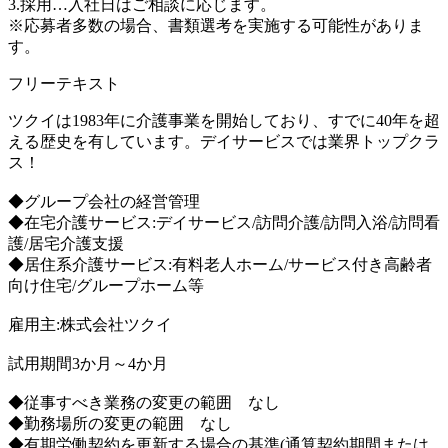
3.採用…入社日はご相談に応じます。
※応募者多数の場合、書類選考を実施する可能性がありま
す。
フリーテキスト
ツクイは1983年に介護事業を開始しており、すでに40年を超
える歴史を有しています。デイサービスでは業界トップクラ
ス！
◆グループ会社の経営管理
◆在宅介護サービス:デイサービス/訪問介護/訪問入浴/訪問看
護/居宅介護支援
◆居住系介護サービス:有料老人ホーム/サービス付き高齢者
向け住宅/グループホーム等
雇用主:株式会社ツクイ
試用期間3か月～4か月
◆従事すべき業務の変更の範囲 なし
◆勤務場所の変更の範囲 なし
◆有期労働契約を更新する場合の基準(通算契約期間または