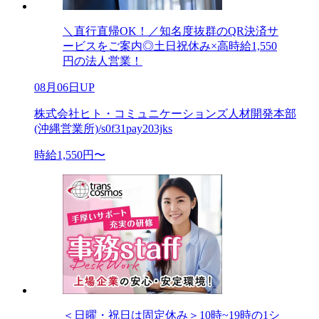
＼直行直帰OK！／知名度抜群のQR決済サ
ービスをご案内◎土日祝休み×高時給1,550
円の法人営業！
08月06日UP
株式会社ヒト・コミュニケーションズ人材開発本部
(沖縄営業所)/s0f31pay203jks
時給1,550円〜
＜日曜・祝日は固定休み＞10時~19時の1シ