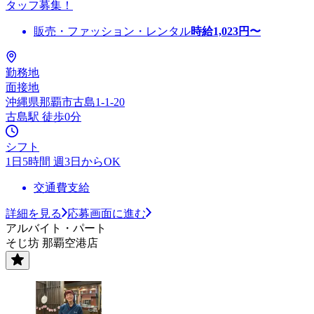
タッフ募集！
販売・ファッション・レンタル
時給
1,023
円〜
勤務地
面接地
沖縄県那覇市古島1-1-20
古島駅 徒歩0分
シフト
1日5時間 週3日からOK
交通費支給
詳細を見る
応募画面に進む
アルバイト・パート
そじ坊 那覇空港店