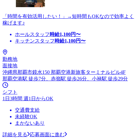
「時間を有効活用したい！」→短時間もOKなので効率よく
稼げます♪
ホールスタッフ
時給
1,100
円〜
キッチンスタッフ
時給
1,100
円〜
勤務地
面接地
沖縄県那覇市鏡水150 那覇空港新旅客ターミナルビル4F
那覇空港駅 徒歩7分、赤嶺駅 徒歩26分、小禄駅 徒歩29分
シフト
1日3時間 週1日からOK
交通費支給
未経験OK
まかないあり
詳細を見る
応募画面に進む