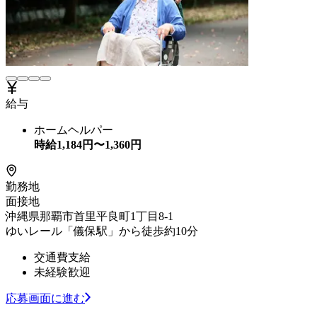
給与
ホームヘルパー
時給
1,184
円〜
1,360
円
勤務地
面接地
沖縄県那覇市首里平良町1丁目8-1
ゆいレール「儀保駅」から徒歩約10分
交通費支給
未経験歓迎
応募画面に進む