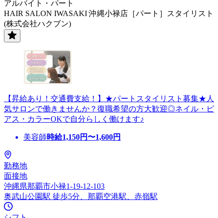
アルバイト・パート
HAIR SALON IWASAKI 沖縄小禄店［パート］スタイリスト
(株式会社ハクブン)
【昇給あり！交通費支給！】★パートスタイリスト募集★人
気サロンで働きませんか？復職希望の方大歓迎◎ネイル・ピ
アス・カラーOKで自分らしく働けます♪
美容師
時給
1,150
円〜
1,600
円
勤務地
面接地
沖縄県那覇市小禄1-19-12-103
奥武山公園駅 徒歩5分、那覇空港駅、赤嶺駅
シフト