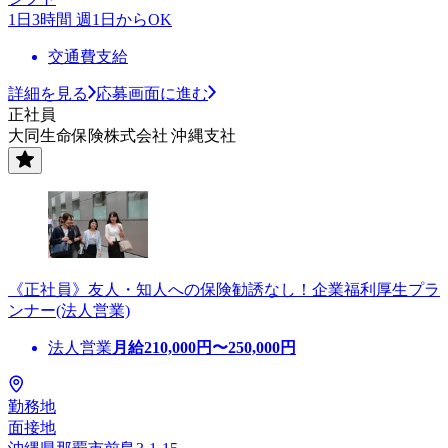
1日3時間 週1日からOK
交通費支給
詳細を見る
応募画面に進む
正社員
大同生命保険株式会社 沖縄支社
《正社員》友人・知人への保険勧誘なし！企業福利厚生プラ
ンナー(法人営業)
法人営業
月給
210,000
円〜
250,000
円
勤務地
面接地