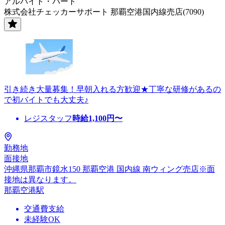
アルバイト・パート
株式会社チェッカーサポート 那覇空港国内線売店(7090)
引き続き大量募集！早朝入れる方歓迎★丁寧な研修があるの
で初バイトでも大丈夫♪
レジスタッフ
時給
1,100
円〜
勤務地
面接地
沖縄県那覇市鏡水150 那覇空港 国内線 南ウィング売店※面
接地は異なります。
那覇空港駅
交通費支給
未経験OK