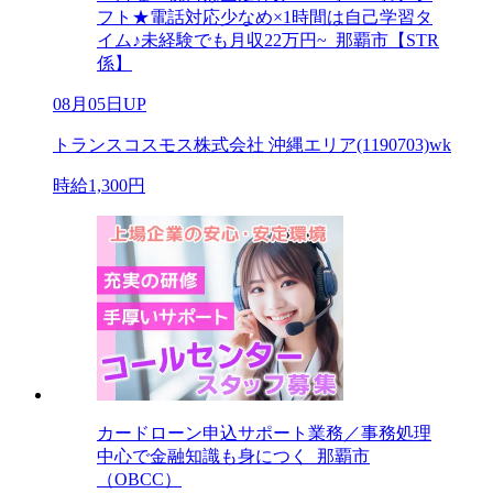
フト★電話対応少なめ×1時間は自己学習タ
イム♪未経験でも月収22万円~_那覇市【STR
係】
08月05日UP
トランスコスモス株式会社 沖縄エリア(1190703)wk
時給1,300円
カードローン申込サポート業務／事務処理
中心で金融知識も身につく_那覇市
（OBCC）