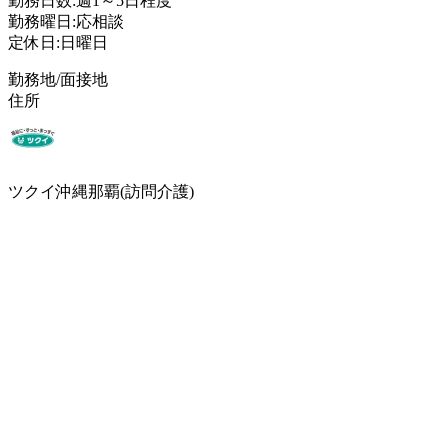
勤務日数:週1～5日程度
勤務曜日:応相談
定休日:日曜日
勤務地/面接地
住所
ツクイ沖縄那覇(訪問介護)