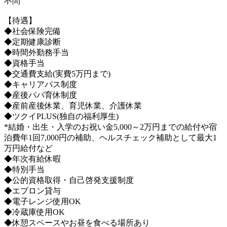
不問
【待遇】
◆社会保険完備
◆定期健康診断
◆時間外勤務手当
◆資格手当
◆交通費支給(実費5万円まで)
◆キャリアパス制度
◆産後パパ育休制度
◆産前産後休業、育児休業、介護休業
◆ツクイPLUS(独自の福利厚生)
*結婚・出生・入学のお祝い金5,000～2万円までの給付や宿
泊費年1回7,000円の補助、ヘルスチェック補助として最大1
万円給付など
◆年次有給休暇
◆特別手当
◆公的資格取得・自己啓発支援制度
◆エプロン貸与
◆電子レンジ使用OK
◆冷蔵庫使用OK
◆休憩スペースやお昼を食べる場所あり