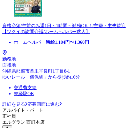
資格必須/午前のみ週1日・1時間～勤務OK！/主婦・主夫歓迎
【ツクイの訪問介護/ホームヘルパー求人】
ホームヘルパー
時給
1,184
円〜
1,360
円
勤務地
面接地
沖縄県那覇市首里平良町1丁目8-1
ゆいレール「儀保駅」から徒歩約10分
交通費支給
未経験OK
詳細を見る
応募画面に進む
アルバイト・パート
正社員
エルグラン 西町本店