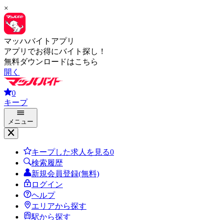
×
マッハバイトアプリ
アプリでお得にバイト探し！
無料ダウンロードはこちら
開く
0
キープ
メニュー
キープした求人を見る
0
検索履歴
新規会員登録(無料)
ログイン
ヘルプ
エリアから探す
駅から探す