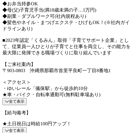
◆お弁当持参OK
◆母(父)子育児手当(満18歳未満の子…1万円)
◆副業・ダブルワーク可(社内規程あり)
◆髪色やネイル・まつげエクステ・ひげもOK！(※社内ガイ
ドラインあり)
■2023年認定「くるみん」取得「子育てサポート企業」とし
て、従業員一人ひとりが子育てと仕事を両立し、その能力を
最大限に発揮できる職場づくりに取り組んでいます
【ご来社案内】
〒903-0803 沖縄県那覇市首里平良町一丁目8番地1
＜アクセス＞
・ゆいレール「儀保駅」から徒歩約10分
★車・バイク・自転車通勤可(無料駐車場あり)
全て表示
【給与備考】
★土日祝日は時給100円アップ！
全て表示