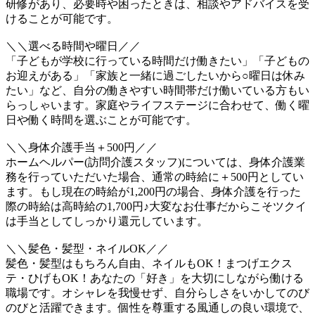
研修があり、必要時や困ったときは、相談やアドバイスを受
けることが可能です。
＼＼選べる時間や曜日／／
「子どもが学校に行っている時間だけ働きたい」「子どもの
お迎えがある」「家族と一緒に過ごしたいから○曜日は休み
たい」など、自分の働きやすい時間帯だけ働いている方もい
らっしゃいます。家庭やライフステージに合わせて、働く曜
日や働く時間を選ぶことが可能です。
＼＼身体介護手当＋500円／／
ホームヘルパー(訪問介護スタッフ)については、身体介護業
務を行っていただいた場合、通常の時給に＋500円としてい
ます。もし現在の時給が1,200円の場合、身体介護を行った
際の時給は高時給の1,700円♪大変なお仕事だからこそツクイ
は手当としてしっかり還元しています。
＼＼髪色・髪型・ネイルOK／／
髪色・髪型はもちろん自由、ネイルもOK！まつげエクス
テ・ひげもOK！あなたの「好き」を大切にしながら働ける
職場です。オシャレを我慢せず、自分らしさをいかしてのび
のびと活躍できます。個性を尊重する風通しの良い環境で、