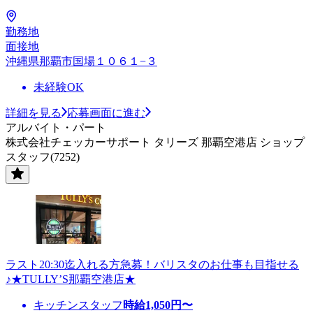
勤務地
面接地
沖縄県那覇市国場１０６１−３
未経験OK
詳細を見る
応募画面に進む
アルバイト・パート
株式会社チェッカーサポート タリーズ 那覇空港店 ショップ
スタッフ(7252)
ラスト20:30迄入れる方急募！バリスタのお仕事も目指せる
♪★TULLY’S那覇空港店★
キッチンスタッフ
時給
1,050
円〜