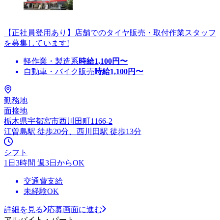
【正社員登用あり】店舗でのタイヤ販売・取付作業スタッフ
を募集しています!
軽作業・製造系
時給
1,100
円〜
自動車・バイク販売
時給
1,100
円〜
勤務地
面接地
栃木県宇都宮市西川田町1166-2
江曽島駅 徒歩20分、西川田駅 徒歩13分
シフト
1日3時間 週3日からOK
交通費支給
未経験OK
詳細を見る
応募画面に進む
アルバイト・パート