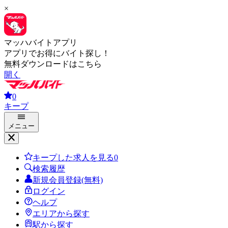
×
マッハバイトアプリ
アプリでお得にバイト探し！
無料ダウンロードはこちら
開く
0
キープ
メニュー
キープした求人を見る
0
検索履歴
新規会員登録(無料)
ログイン
ヘルプ
エリアから探す
駅から探す