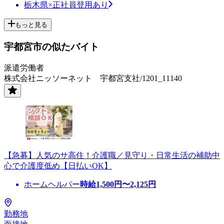
栃木県×正社員登用あり
もっと見る
宇都宮市の似たバイト
派遣労働者
株式会社ニッソーネット 宇都宮支社/1201_11140
【急募】人気のサ高住！介護職／見守り・日常生活の補助中
心で介護度低め【日払いOK】
ホームヘルパー
時給
1,500
円〜
2,125
円
勤務地