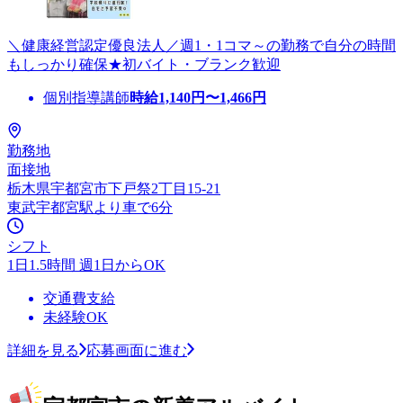
＼健康経営認定優良法人／週1・1コマ～の勤務で自分の時間
もしっかり確保★初バイト・ブランク歓迎
個別指導講師
時給
1,140
円〜
1,466
円
勤務地
面接地
栃木県宇都宮市下戸祭2丁目15-21
東武宇都宮駅より車で6分
シフト
1日1.5時間 週1日からOK
交通費支給
未経験OK
詳細を見る
応募画面に進む