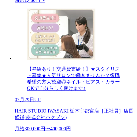
時給1,480円〜
【昇給あり！交通費支給！】★スタイリス
ト募集★人気サロンで働きませんか？復職
希望の方大歓迎◎ネイル・ピアス・カラー
OKで自分らしく働けます♪
07月29日UP
HAIR STUDIO IWASAKI 栃木宇都宮店［正社員］店長
候補(株式会社ハクブン)
月給300,000円〜400,000円