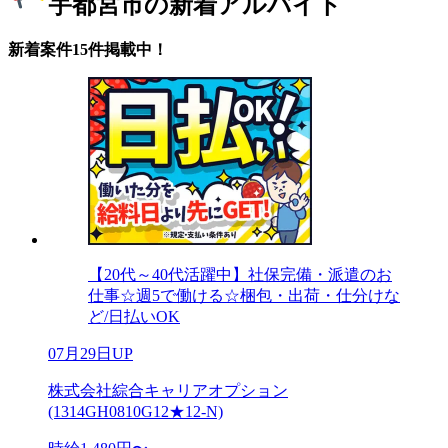
宇都宮市の新着アルバイト
新着案件15件掲載中！
【20代～40代活躍中】社保完備・派遣のお
仕事☆週5で働ける☆梱包・出荷・仕分けな
ど/日払いOK
07月29日UP
株式会社綜合キャリアオプション
(1314GH0810G12★12-N)