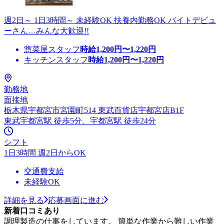
週2日～ 1日3時間～ 未経験OK 扶養内勤務OK バイトデビュ
ーさん…みんな大歓迎!!
惣菜屋スタッフ
時給
1,200
円〜
1,220
円
キッチンスタッフ
時給
1,200
円〜
1,220
円
勤務地
面接地
栃木県宇都宮市宮園町514 東武百貨店宇都宮店B1F
東武宇都宮駅 徒歩5分、宇都宮駅 徒歩24分
シフト
1日3時間 週2日からOK
交通費支給
未経験OK
詳細を見る
応募画面に進む
新着口コミあり
調理製造の仕事をしています。 簡単な作業から難しい作業