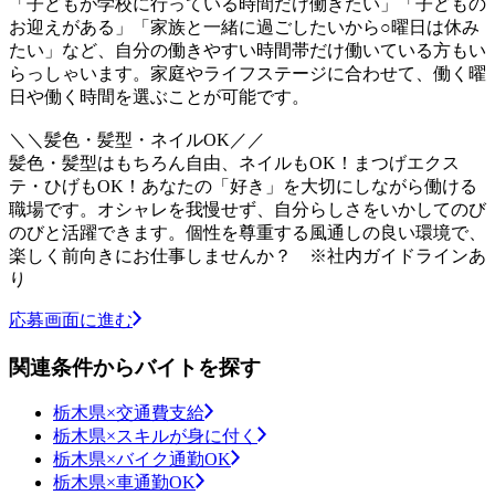
「子どもが学校に行っている時間だけ働きたい」「子どもの
お迎えがある」「家族と一緒に過ごしたいから○曜日は休み
たい」など、自分の働きやすい時間帯だけ働いている方もい
らっしゃいます。家庭やライフステージに合わせて、働く曜
日や働く時間を選ぶことが可能です。
＼＼髪色・髪型・ネイルOK／／
髪色・髪型はもちろん自由、ネイルもOK！まつげエクス
テ・ひげもOK！あなたの「好き」を大切にしながら働ける
職場です。オシャレを我慢せず、自分らしさをいかしてのび
のびと活躍できます。個性を尊重する風通しの良い環境で、
楽しく前向きにお仕事しませんか？ ※社内ガイドラインあ
り
応募画面に進む
関連条件からバイトを探す
栃木県×交通費支給
栃木県×スキルが身に付く
栃木県×バイク通勤OK
栃木県×車通勤OK