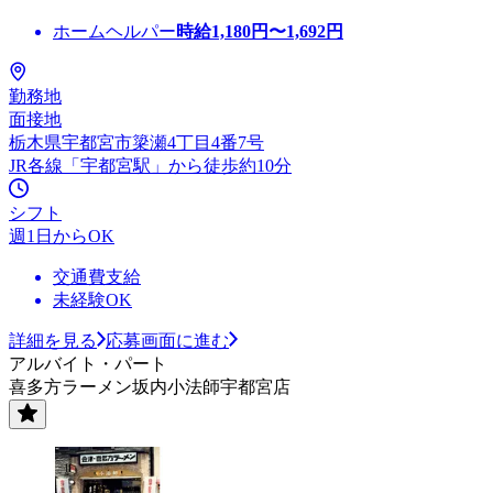
ホームヘルパー
時給
1,180
円〜
1,692
円
勤務地
面接地
栃木県宇都宮市簗瀬4丁目4番7号
JR各線「宇都宮駅」から徒歩約10分
シフト
週1日からOK
交通費支給
未経験OK
詳細を見る
応募画面に進む
アルバイト・パート
喜多方ラーメン坂内小法師宇都宮店