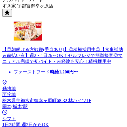
すき家 宇都宮御幸ヶ原店
【早朝働ける方歓迎(手当あり)】◎積極採用中◎【食事補助
＆前払い有】週2・1日2h～OK！セルフレジで簡単接客◎マ
ニュアル完備で初バイト・未経験も安心！積極採用中
ファーストフード
時給
1,200
円〜
勤務地
面接地
栃木県宇都宮市御幸ヶ原町68-32 林ハイツ1F
岡本(栃木)駅
シフト
1日2時間 週2日からOK