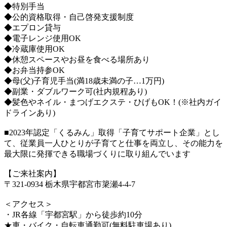
◆特別手当
◆公的資格取得・自己啓発支援制度
◆エプロン貸与
◆電子レンジ使用OK
◆冷蔵庫使用OK
◆休憩スペースやお昼を食べる場所あり
◆お弁当持参OK
◆母(父)子育児手当(満18歳未満の子…1万円)
◆副業・ダブルワーク可(社内規程あり)
◆髪色やネイル・まつげエクステ・ひげもOK！(※社内ガイ
ドラインあり)
■2023年認定「くるみん」取得「子育てサポート企業」とし
て、従業員一人ひとりが子育てと仕事を両立し、その能力を
最大限に発揮できる職場づくりに取り組んでいます
【ご来社案内】
〒321-0934 栃木県宇都宮市簗瀬4-4-7
＜アクセス＞
・JR各線「宇都宮駅」から徒歩約10分
★車・バイク・自転車通勤可(無料駐車場あり)