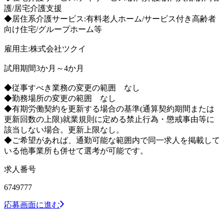
護/居宅介護支援
◆居住系介護サービス:有料老人ホーム/サービス付き高齢者
向け住宅/グループホーム等
雇用主:株式会社ツクイ
試用期間3か月～4か月
◆従事すべき業務の変更の範囲 なし
◆勤務場所の変更の範囲 なし
◆有期労働契約を更新する場合の基準(通算契約期間または
更新回数の上限)就業規則に定める禁止行為・懲戒事由等に
該当しない場合。更新上限なし。
◆ご希望があれば、通勤可能な範囲内で同一求人を掲載して
いる他事業所も併せて選考が可能です。
求人番号
6749777
応募画面に進む