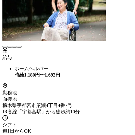
給与
ホームヘルパー
時給
1,180
円〜
1,692
円
勤務地
面接地
栃木県宇都宮市簗瀬4丁目4番7号
JR各線「宇都宮駅」から徒歩約10分
シフト
週1日からOK