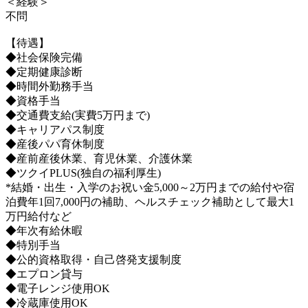
＜経験＞
不問
【待遇】
◆社会保険完備
◆定期健康診断
◆時間外勤務手当
◆資格手当
◆交通費支給(実費5万円まで)
◆キャリアパス制度
◆産後パパ育休制度
◆産前産後休業、育児休業、介護休業
◆ツクイPLUS(独自の福利厚生)
*結婚・出生・入学のお祝い金5,000～2万円までの給付や宿
泊費年1回7,000円の補助、ヘルスチェック補助として最大1
万円給付など
◆年次有給休暇
◆特別手当
◆公的資格取得・自己啓発支援制度
◆エプロン貸与
◆電子レンジ使用OK
◆冷蔵庫使用OK