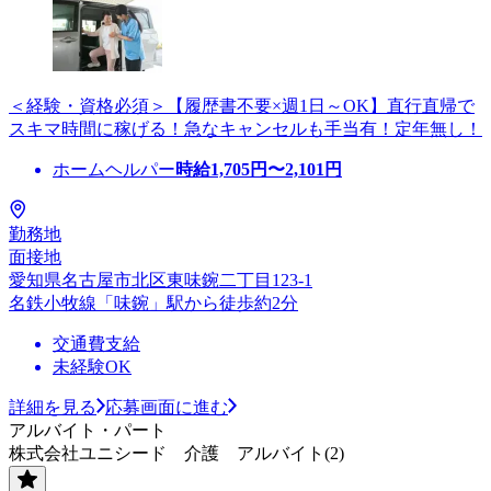
＜経験・資格必須＞【履歴書不要×週1日～OK】直行直帰で
スキマ時間に稼げる！急なキャンセルも手当有！定年無し！
ホームヘルパー
時給
1,705
円〜
2,101
円
勤務地
面接地
愛知県名古屋市北区東味鋺二丁目123-1
名鉄小牧線「味鋺」駅から徒歩約2分
交通費支給
未経験OK
詳細を見る
応募画面に進む
アルバイト・パート
株式会社ユニシード 介護 アルバイト(2)