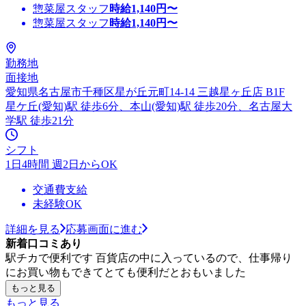
惣菜屋スタッフ
時給
1,140
円〜
惣菜屋スタッフ
時給
1,140
円〜
勤務地
面接地
愛知県名古屋市千種区星が丘元町14-14 三越星ヶ丘店 B1F
星ケ丘(愛知)駅 徒歩6分、本山(愛知)駅 徒歩20分、名古屋大
学駅 徒歩21分
シフト
1日4時間 週2日からOK
交通費支給
未経験OK
詳細を見る
応募画面に進む
新着口コミあり
駅チカで便利です 百貨店の中に入っているので、仕事帰り
にお買い物もできてとても便利だとおもいました
もっと見る
もっと見る