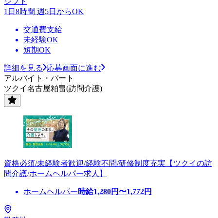
シフト
1日8時間 週5日からOK
交通費支給
未経験OK
短期OK
詳細を見る
応募画面に進む
アルバイト・パート
ツクイ名古屋粕畠(訪問介護)
資格必須/未経験者歓迎/経験不問/研修制度充実【ツクイの訪
問介護/ホームヘルパー求人】
ホームヘルパー
時給
1,280
円〜
1,772
円