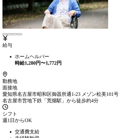
給与
ホームヘルパー
時給
1,280
円〜
1,772
円
勤務地
面接地
愛知県名古屋市昭和区御器所通1-23 メゾン松美101号
名古屋市営地下鉄「荒畑駅」から徒歩約4分
シフト
週1日からOK
交通費支給