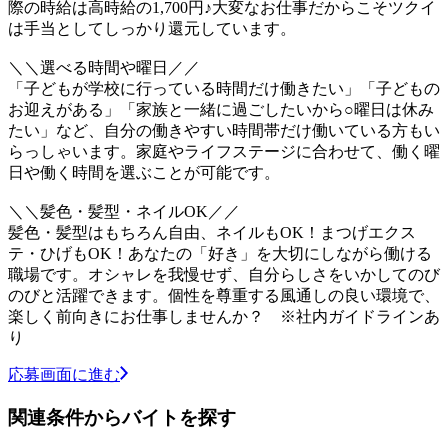
際の時給は高時給の1,700円♪大変なお仕事だからこそツクイ
は手当としてしっかり還元しています。
＼＼選べる時間や曜日／／
「子どもが学校に行っている時間だけ働きたい」「子どもの
お迎えがある」「家族と一緒に過ごしたいから○曜日は休み
たい」など、自分の働きやすい時間帯だけ働いている方もい
らっしゃいます。家庭やライフステージに合わせて、働く曜
日や働く時間を選ぶことが可能です。
＼＼髪色・髪型・ネイルOK／／
髪色・髪型はもちろん自由、ネイルもOK！まつげエクス
テ・ひげもOK！あなたの「好き」を大切にしながら働ける
職場です。オシャレを我慢せず、自分らしさをいかしてのび
のびと活躍できます。個性を尊重する風通しの良い環境で、
楽しく前向きにお仕事しませんか？ ※社内ガイドラインあ
り
応募画面に進む
関連条件からバイトを探す