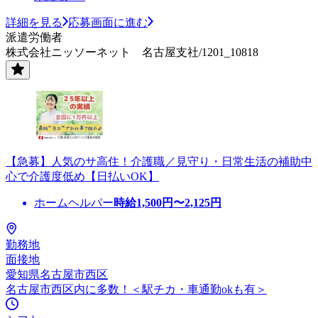
詳細を見る
応募画面に進む
派遣労働者
株式会社ニッソーネット 名古屋支社/1201_10818
【急募】人気のサ高住！介護職／見守り・日常生活の補助中
心で介護度低め【日払いOK】
ホームヘルパー
時給
1,500
円〜
2,125
円
勤務地
面接地
愛知県名古屋市西区
名古屋市西区内に多数！＜駅チカ・車通勤okも有＞