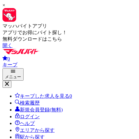
×
マッハバイトアプリ
アプリでお得にバイト探し！
無料ダウンロードはこちら
開く
0
キープ
メニュー
キープした求人を見る
0
検索履歴
新規会員登録(無料)
ログイン
ヘルプ
エリアから探す
駅から探す