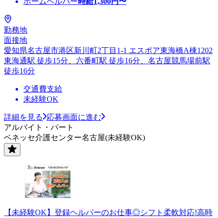
ホームヘルパー
時給
1,300
円〜
勤務地
面接地
愛知県名古屋市港区新川町2丁目1-1 エスポア東海橋A棟1202
東海通駅 徒歩15分、六番町駅 徒歩16分、名古屋競馬場前駅
徒歩16分
交通費支給
未経験OK
詳細を見る
応募画面に進む
アルバイト・パート
ベネッセ介護センター名古屋(未経験OK)
【未経験OK】登録ヘルパーのお仕事◎シフト柔軟対応!高時