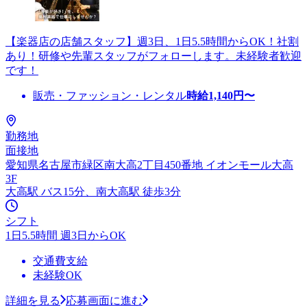
【楽器店の店舗スタッフ】週3日、1日5.5時間からOK！社割
あり！研修や先輩スタッフがフォローします。未経験者歓迎
です！
販売・ファッション・レンタル
時給
1,140
円〜
勤務地
面接地
愛知県名古屋市緑区南大高2丁目450番地 イオンモール大高
3F
大高駅 バス15分、南大高駅 徒歩3分
シフト
1日5.5時間 週3日からOK
交通費支給
未経験OK
詳細を見る
応募画面に進む