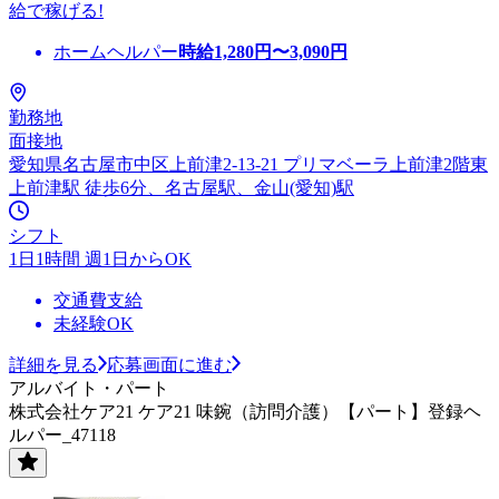
給で稼げる!
ホームヘルパー
時給
1,280
円〜
3,090
円
勤務地
面接地
愛知県名古屋市中区上前津2-13-21 プリマベーラ上前津2階東
上前津駅 徒歩6分、名古屋駅、金山(愛知)駅
シフト
1日1時間 週1日からOK
交通費支給
未経験OK
詳細を見る
応募画面に進む
アルバイト・パート
株式会社ケア21 ケア21 味鋺（訪問介護）【パート】登録ヘ
ルパー_47118