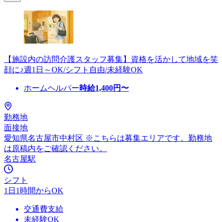
【施設内の訪問介護スタッフ募集】資格を活かして地域を笑
顔に♪週1日～OK/シフト自由/未経験OK
ホームヘルパー
時給
1,400
円〜
勤務地
面接地
愛知県名古屋市中村区 ※こちらは募集エリアです。勤務地
は原稿内をご確認ください。
名古屋駅
シフト
1日1時間からOK
交通費支給
未経験OK