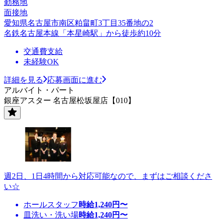
勤務地
面接地
愛知県名古屋市南区粕畠町3丁目35番地の2
名鉄名古屋本線「本星崎駅」から徒歩約10分
交通費支給
未経験OK
詳細を見る
応募画面に進む
アルバイト・パート
銀座アスター 名古屋松坂屋店【010】
週2日、1日4時間から対応可能なので、まずはご相談くださ
い☆
ホールスタッフ
時給
1,240
円〜
皿洗い・洗い場
時給
1,240
円〜