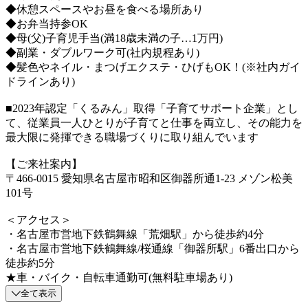
◆休憩スペースやお昼を食べる場所あり
◆お弁当持参OK
◆母(父)子育児手当(満18歳未満の子…1万円)
◆副業・ダブルワーク可(社内規程あり)
◆髪色やネイル・まつげエクステ・ひげもOK！(※社内ガイ
ドラインあり)
■2023年認定「くるみん」取得「子育てサポート企業」とし
て、従業員一人ひとりが子育てと仕事を両立し、その能力を
最大限に発揮できる職場づくりに取り組んでいます
【ご来社案内】
〒466-0015 愛知県名古屋市昭和区御器所通1-23 メゾン松美
101号
＜アクセス＞
・名古屋市営地下鉄鶴舞線「荒畑駅」から徒歩約4分
・名古屋市営地下鉄鶴舞線/桜通線「御器所駅」6番出口から
徒歩約5分
★車・バイク・自転車通勤可(無料駐車場あり)
全て表示