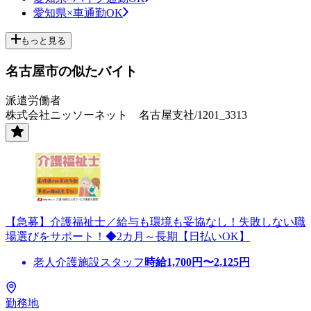
愛知県×車通勤OK
もっと見る
名古屋市の似たバイト
派遣労働者
株式会社ニッソーネット 名古屋支社/1201_3313
【急募】介護福祉士／給与も環境も妥協なし！失敗しない職
場選びをサポート！◆2カ月～長期【日払いOK】
老人介護施設スタッフ
時給
1,700
円〜
2,125
円
勤務地