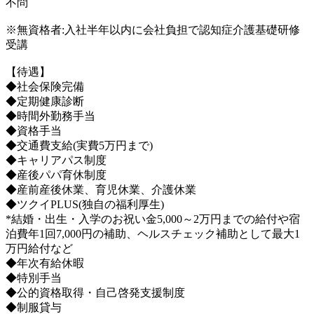
不問
※無資格者:入社半年以内に会社負担で認知症介護基礎研修
受講
【待遇】
◆社会保険完備
◆定期健康診断
◆時間外勤務手当
◆資格手当
◆交通費支給(実費5万円まで)
◆キャリアパス制度
◆産後パパ育休制度
◆産前産後休業、育児休業、介護休業
◆ツクイPLUS(独自の福利厚生)
*結婚・出生・入学のお祝い金5,000～2万円までの給付や宿
泊費年1回7,000円の補助、ヘルスチェック補助として最大1
万円給付など
◆年次有給休暇
◆特別手当
◆公的資格取得・自己啓発支援制度
◆制服貸与