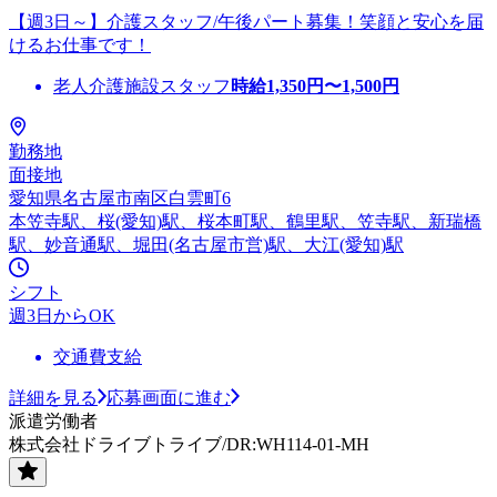
【週3日～】介護スタッフ/午後パート募集！笑顔と安心を届
けるお仕事です！
老人介護施設スタッフ
時給
1,350
円〜
1,500
円
勤務地
面接地
愛知県名古屋市南区白雲町6
本笠寺駅、桜(愛知)駅、桜本町駅、鶴里駅、笠寺駅、新瑞橋
駅、妙音通駅、堀田(名古屋市営)駅、大江(愛知)駅
シフト
週3日からOK
交通費支給
詳細を見る
応募画面に進む
派遣労働者
株式会社ドライブトライブ/DR:WH114-01-MH