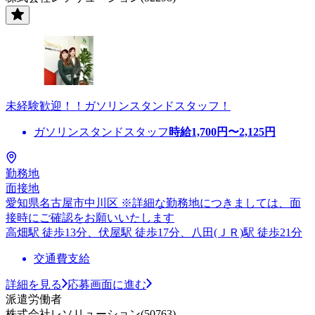
未経験歓迎！！ガソリンスタンドスタッフ！
ガソリンスタンドスタッフ
時給
1,700
円〜
2,125
円
勤務地
面接地
愛知県名古屋市中川区 ※詳細な勤務地につきましては、面
接時にご確認をお願いいたします
高畑駅 徒歩13分、伏屋駅 徒歩17分、八田(ＪＲ)駅 徒歩21分
交通費支給
詳細を見る
応募画面に進む
派遣労働者
株式会社レソリューション(50763)