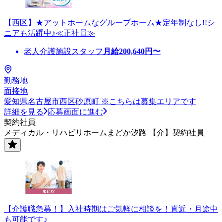
【西区】★アットホームなグループホーム★定年制なし!!シ
ニアも活躍中♪≪正社員≫
老人介護施設スタッフ
月給
200,640
円〜
勤務地
面接地
愛知県名古屋市西区砂原町 ※こちらは募集エリアです
詳細を見る
応募画面に進む
契約社員
メディカル・リハビリホームまどか汐路 【介】契約社員
【介護職急募！】入社時期はご気軽に相談を！直近・月途中
も可能です♪