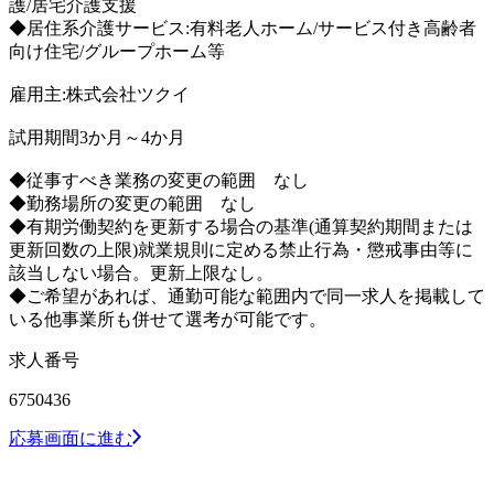
護/居宅介護支援
◆居住系介護サービス:有料老人ホーム/サービス付き高齢者
向け住宅/グループホーム等
雇用主:株式会社ツクイ
試用期間3か月～4か月
◆従事すべき業務の変更の範囲 なし
◆勤務場所の変更の範囲 なし
◆有期労働契約を更新する場合の基準(通算契約期間または
更新回数の上限)就業規則に定める禁止行為・懲戒事由等に
該当しない場合。更新上限なし。
◆ご希望があれば、通勤可能な範囲内で同一求人を掲載して
いる他事業所も併せて選考が可能です。
求人番号
6750436
応募画面に進む