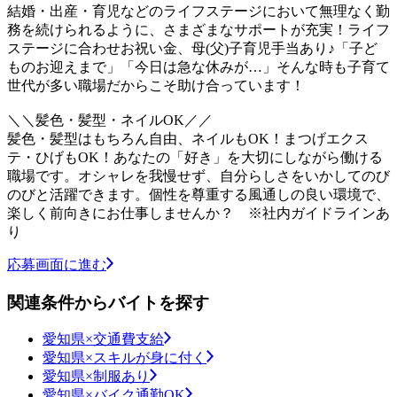
結婚・出産・育児などのライフステージにおいて無理なく勤
務を続けられるように、さまざまなサポートが充実！ライフ
ステージに合わせお祝い金、母(父)子育児手当あり♪「子ど
ものお迎えまで」「今日は急な休みが…」そんな時も子育て
世代が多い職場だからこそ助け合っています！
＼＼髪色・髪型・ネイルOK／／
髪色・髪型はもちろん自由、ネイルもOK！まつげエクス
テ・ひげもOK！あなたの「好き」を大切にしながら働ける
職場です。オシャレを我慢せず、自分らしさをいかしてのび
のびと活躍できます。個性を尊重する風通しの良い環境で、
楽しく前向きにお仕事しませんか？ ※社内ガイドラインあ
り
応募画面に進む
関連条件からバイトを探す
愛知県×交通費支給
愛知県×スキルが身に付く
愛知県×制服あり
愛知県×バイク通勤OK