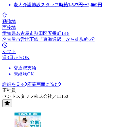
老人介護施設スタッフ
時給
1,527
円〜
2,069
円
勤務地
面接地
愛知県名古屋市熱田区五番町13-8
名古屋市営地下鉄「東海通駅」から徒歩約6分
シフト
週3日からOK
交通費支給
未経験OK
詳細を見る
応募画面に進む
正社員
セントスタッフ株式会社／11150