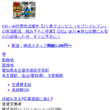
#30～40代男性活躍中【3ｔ車でコンビニ（セブンイレブン）
の常温配送、積み下ろし作業】日払いあり★急な出費にも安
心◎頑張った分、すぐに手元に！
配送・物流スタッフ
時給
1,200
円〜
勤務地
面接地
愛知県名古屋市港区空見町
名古屋駅、金山(愛知)駅、大曽根駅
交通費支給
未経験OK
詳細を見る
応募画面に進む
派遣労働者
株式会社レソリューション(52298)