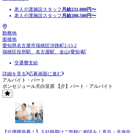
老人介護施設スタッフ
月給
231,000
円〜
老人介護施設スタッフ
月給
208,500
円〜
勤務地
面接地
愛知県名古屋市瑞穂区汐路町2-13-2
瑞穂区役所駅、名古屋駅、金山(愛知)駅
交通費支給
詳細を見る
応募画面に進む
アルバイト・パート
ボンセジュール天白笹原 【介】パート・アルバイト
【介護職急募！】入社時期はご気軽に相談を！直近・月途中