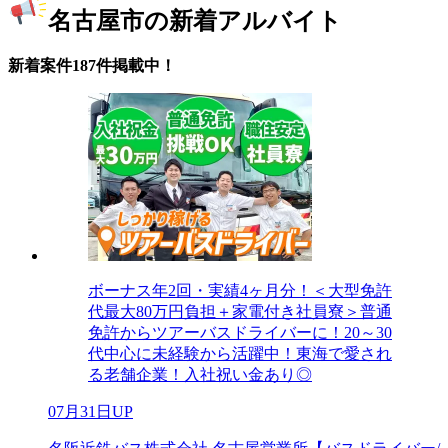
名古屋市の新着アルバイト
新着案件187件掲載中！
ボーナス年2回・実績4ヶ月分！＜大型免許
代最大80万円負担＋家電付き社員寮＞普通
免許からツアーバスドライバーに！20～30
代中心に未経験から活躍中！東海で愛され
る老舗企業！入社祝い金あり◎
07月31日UP