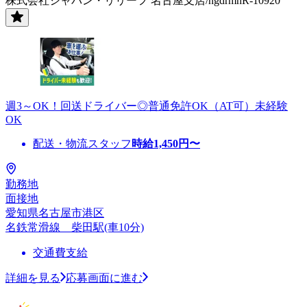
株式会社ジャパン・リリーフ 名古屋支店/ngdrmhR-10920
週3～OK！回送ドライバー◎普通免許OK（AT可）未経験
OK
配送・物流スタッフ
時給
1,450
円〜
勤務地
面接地
愛知県名古屋市港区
名鉄常滑線 柴田駅(車10分)
交通費支給
詳細を見る
応募画面に進む