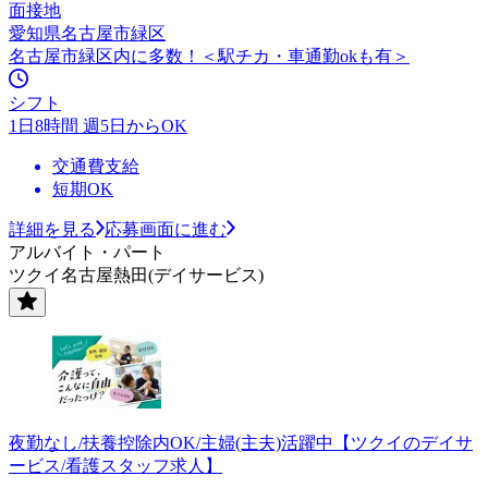
面接地
愛知県名古屋市緑区
名古屋市緑区内に多数！＜駅チカ・車通勤okも有＞
シフト
1日8時間 週5日からOK
交通費支給
短期OK
詳細を見る
応募画面に進む
アルバイト・パート
ツクイ名古屋熱田(デイサービス)
夜勤なし/扶養控除内OK/主婦(主夫)活躍中【ツクイのデイサ
ービス/看護スタッフ求人】