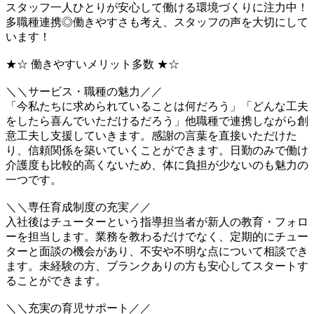
スタッフ一人ひとりが安心して働ける環境づくりに注力中！
多職種連携◎働きやすさも考え、スタッフの声を大切にして
います！
★☆ 働きやすいメリット多数 ★☆
＼＼サービス・職種の魅力／／
「今私たちに求められていることは何だろう」「どんな工夫
をしたら喜んでいただけるだろう」他職種で連携しながら創
意工夫し支援していきます。感謝の言葉を直接いただけた
り、信頼関係を築いていくことができます。日勤のみで働け
介護度も比較的高くないため、体に負担が少ないのも魅力の
一つです。
＼＼専任育成制度の充実／／
入社後はチューターという指導担当者が新人の教育・フォロ
ーを担当します。業務を教わるだけでなく、定期的にチュー
ターと面談の機会があり、不安や不明な点について相談でき
ます。未経験の方、ブランクありの方も安心してスタートす
ることができます。
＼＼充実の育児サポート／／