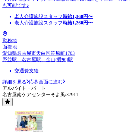
も可能です♪
老人介護施設スタッフ
時給
1,360
円〜
老人介護施設スタッフ
時給
1,260
円〜
勤務地
面接地
愛知県名古屋市天白区笹原町1703
野並駅、名古屋駅、金山(愛知)駅
交通費支給
詳細を見る
応募画面に進む
アルバイト・パート
名古屋南ケアセンターそよ風/37911