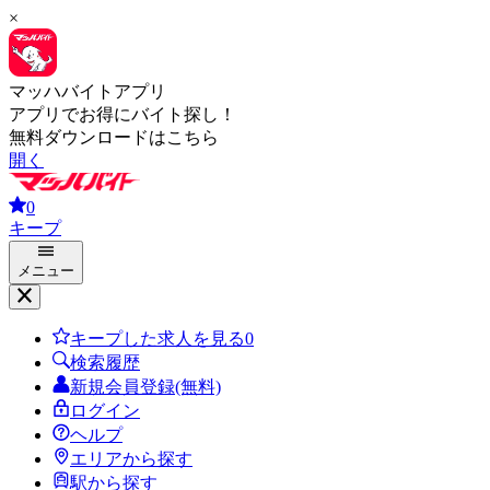
×
マッハバイトアプリ
アプリでお得にバイト探し！
無料ダウンロードはこちら
開く
0
キープ
メニュー
キープした求人を見る
0
検索履歴
新規会員登録(無料)
ログイン
ヘルプ
エリアから探す
駅から探す