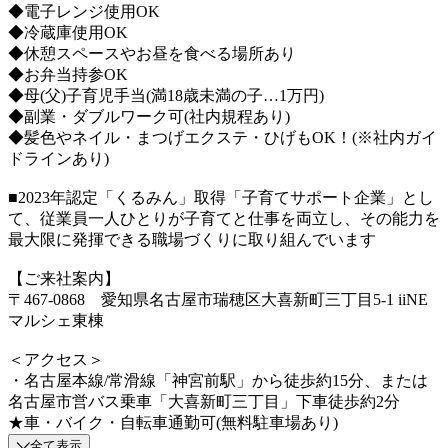
◆電子レンジ使用OK
◆冷蔵庫使用OK
◆休憩スペースやお昼を食べる場所あり
◆お弁当持参OK
◆母(父)子育児手当(満18歳未満の子…1万円)
◆副業・ダブルワーク可(社内規程あり)
◆髪色やネイル・まつげエクステ・ひげもOK！(※社内ガイ
ドラインあり)
■2023年認定「くるみん」取得「子育てサポート企業」とし
て、従業員一人ひとりが子育てと仕事を両立し、その能力を
最大限に発揮できる職場づくりに取り組んでいます
【ご来社案内】
〒467-0868 愛知県名古屋市瑞穂区大喜新町三丁目5-1 iiNE
マルシェ東棟
＜アクセス＞
・名古屋本線/常滑線「神宮前駅」から徒歩約15分、または
名古屋市営バス乗車「大喜新町三丁目」下車徒歩約2分
★車・バイク・自転車通勤可(無料駐車場あり)
全て表示