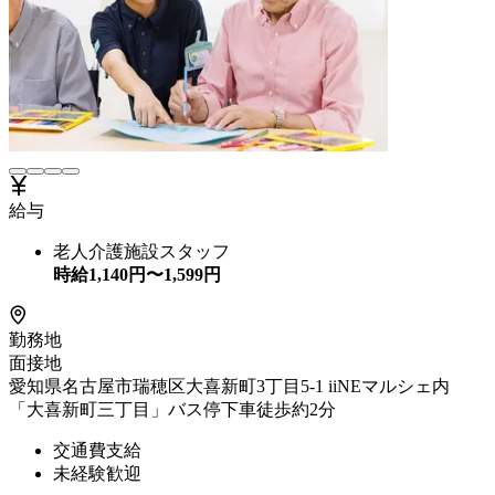
給与
老人介護施設スタッフ
時給
1,140
円〜
1,599
円
勤務地
面接地
愛知県名古屋市瑞穂区大喜新町3丁目5-1 iiNEマルシェ内
「大喜新町三丁目」バス停下車徒歩約2分
交通費支給
未経験歓迎