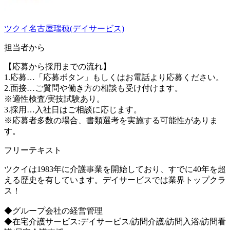
ツクイ名古屋瑞穂(デイサービス)
担当者から
【応募から採用までの流れ】
1.応募…「応募ボタン」もしくはお電話より応募ください。
2.面接…ご質問や働き方の相談も受け付けます。
※適性検査/実技試験あり。
3.採用…入社日はご相談に応じます。
※応募者多数の場合、書類選考を実施する可能性がありま
す。
フリーテキスト
ツクイは1983年に介護事業を開始しており、すでに40年を超
える歴史を有しています。デイサービスでは業界トップクラ
ス！
◆グループ会社の経営管理
◆在宅介護サービス:デイサービス/訪問介護/訪問入浴/訪問看