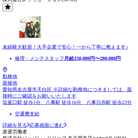
未経験大歓迎！大手企業で安心！一から丁寧に教えます♪
修理・メンテスタッフ
月給
250,000
円〜
280,000
円
勤務地
面接地
愛知県名古屋市天白区 ※詳細な勤務地につきましては、面
接時にご確認をお願いいたします
塩釜口駅 徒歩1分、八事駅 徒歩16分、八事日赤駅 徒歩22分
交通費支給
詳細を見る
応募画面に進む
派遣労働者