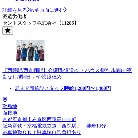
詳細を見る
応募画面に進む
派遣労働者
セントスタッフ株式会社【11286】
【西院駅/西京極駅】介護職/派遣/ケアハウス/駅徒歩圏内/夜
勤なし/週4日～/介護度低め
老人介護施設スタッフ
時給
1,200
円〜
1,400
円
勤務地
面接地
京都府京都市右京区西院高山寺町
阪急電鉄・京福電気鉄道『西院駅』 徒歩13分
※車通勤ＯＫ！駐車場自己負担あり