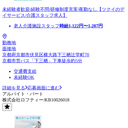
未経験者歓迎/経験不問/研修制度充実/夜勤なし【ツクイのデ
イサービス/介護スタッフ求人】
老人介護施設スタッフ
時給
1,122
円〜
1,207
円
勤務地
面接地
京都府京都市伏見区横大路下三栖辻堂町70
京都市営バス「下三栖」下車徒歩約5分
交通費支給
未経験OK
詳細を見る
応募画面に進む
アルバイト・パート
株式会社ロフティー/KB10026018