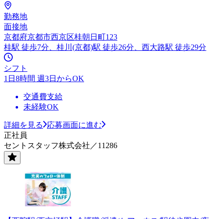
勤務地
面接地
京都府京都市西京区桂朝日町123
桂駅 徒歩7分、桂川(京都)駅 徒歩26分、西大路駅 徒歩29分
シフト
1日8時間 週3日からOK
交通費支給
未経験OK
詳細を見る
応募画面に進む
正社員
セントスタッフ株式会社／11286