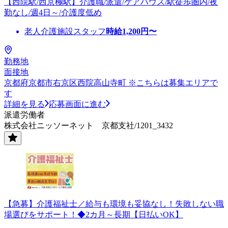
【西院駅/西京極駅】介護職/派遣/ケアハウス/駅徒歩圏内/夜
勤なし/週4日～/介護度低め
老人介護施設スタッフ
時給
1,200
円〜
勤務地
面接地
京都府京都市右京区西院高山寺町 ※こちらは募集エリアで
す
詳細を見る
応募画面に進む
派遣労働者
株式会社ニッソーネット 京都支社/1201_3432
【急募】介護福祉士／給与も環境も妥協なし！失敗しない職
場選びをサポート！◆2カ月～長期【日払いOK】