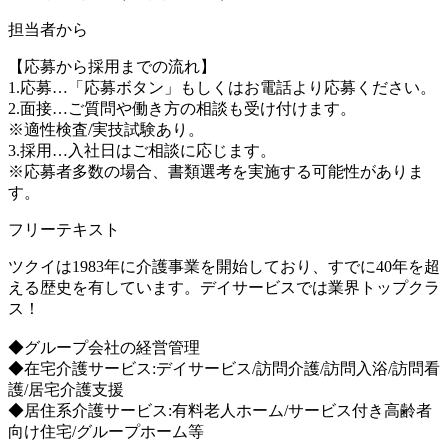
担当者から
【応募から採用までの流れ】
1.応募…「応募ボタン」もしくはお電話より応募ください。
2.面接…ご質問や働き方の相談も受け付けます。
※適性検査/実技試験あり。
3.採用…入社日はご相談に応じます。
※応募者多数の場合、書類選考を実施する可能性がありま
す。
フリーテキスト
ツクイは1983年に介護事業を開始しており、すでに40年を超
える歴史を有しています。デイサービスでは業界トップクラ
ス！
◆グループ会社の経営管理
◆在宅介護サービス:デイサービス/訪問介護/訪問入浴/訪問看
護/居宅介護支援
◆居住系介護サービス:有料老人ホーム/サービス付き高齢者
向け住宅/グループホーム等