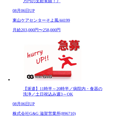
万円の支給実績！》
08月06日UP
東山ケアセンターそよ風/44199
月給203,000円〜258,000円
【派遣】11時半～20時半／病院内・食器の
洗浄／土日祝込み週3～OK
08月06日UP
株式会社G&G 滋賀営業所(896710)