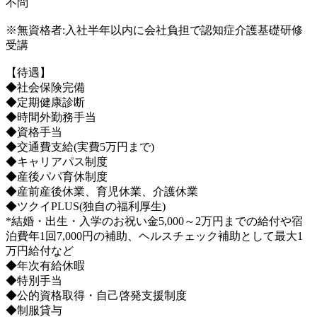
不問
※無資格者:入社半年以内に会社負担で認知症介護基礎研修
受講
【待遇】
◆社会保険完備
◆定期健康診断
◆時間外勤務手当
◆資格手当
◆交通費支給(実費5万円まで)
◆キャリアパス制度
◆産後パパ育休制度
◆産前産後休業、育児休業、介護休業
◆ツクイPLUS(独自の福利厚生)
*結婚・出生・入学のお祝い金5,000～2万円までの給付や宿
泊費年1回7,000円の補助、ヘルスチェック補助として最大1
万円給付など
◆年次有給休暇
◆特別手当
◆公的資格取得・自己啓発支援制度
◆制服貸与