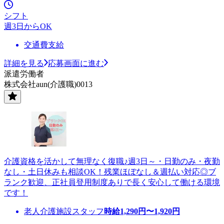
シフト
週3日からOK
交通費支給
詳細を見る
応募画面に進む
派遣労働者
株式会社aun(介護職)0013
介護資格を活かして無理なく復職♪週3日～・日勤のみ・夜勤
なし・土日休みも相談OK！残業ほぼなし＆週払い対応◎ブ
ランク歓迎、正社員登用制度ありで長く安心して働ける環境
です！
老人介護施設スタッフ
時給
1,290
円〜
1,920
円