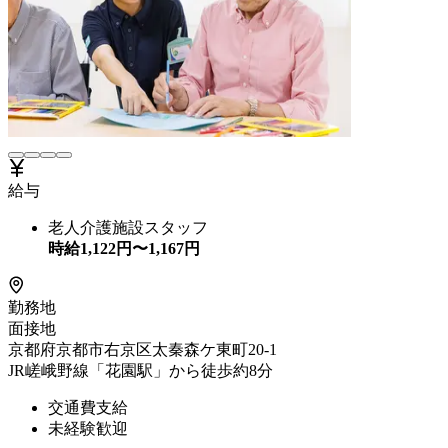
給与
老人介護施設スタッフ
時給
1,122
円〜
1,167
円
勤務地
面接地
京都府京都市右京区太秦森ケ東町20-1
JR嵯峨野線「花園駅」から徒歩約8分
交通費支給
未経験歓迎