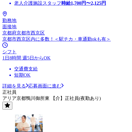
老人介護施設スタッフ
時給
1,700
円〜
2,125
円
勤務地
面接地
京都府京都市西京区
京都市西京区内に多数！＜駅チカ・車通勤okも有＞
シフト
1日8時間 週5日からOK
交通費支給
短期OK
詳細を見る
応募画面に進む
正社員
アリア京都鴨川御所東 【介】正社員(夜勤あり)