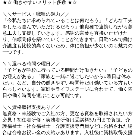
★☆ 働きやすいメリット多数 ★☆
＼＼サービス・職種の魅力／／
「今私たちに求められていることは何だろう」「どんな工夫
をしたら喜んでいただけるだろう」他職種で連携しながら創
意工夫し支援していきます。感謝の言葉を直接いただけた
り、信頼関係を築いていくことができます。日勤のみで働け
介護度も比較的高くないため、体に負担が少ないのも魅力の
一つです。
＼＼選べる時間や曜日／／
「子どもが学校に行っている時間だけ働きたい」「子どもの
お迎えがある」「家族と一緒に過ごしたいから○曜日は休み
たい」など、自分の働きやすい時間帯だけ働いている方もい
らっしゃいます。家庭やライフステージに合わせて、働く曜
日や働く時間を選ぶことが可能です。
＼＼資格取得支援あり／／
無資格・未経験でご入社の方、更なる資格を取得されたい方
必見！初任者研修・実務者研修は受講料5万円まで負担、介
護福祉士・社会福祉士・介護支援専門員などに合格された場
合は合格お祝い金の支給があります。入社後に資格取得支援