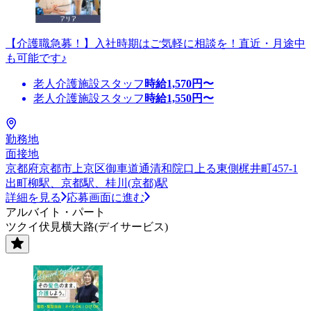
【介護職急募！】入社時期はご気軽に相談を！直近・月途中
も可能です♪
老人介護施設スタッフ
時給
1,570
円〜
老人介護施設スタッフ
時給
1,550
円〜
勤務地
面接地
京都府京都市上京区御車道通清和院口上る東側梶井町457-1
出町柳駅、京都駅、桂川(京都)駅
詳細を見る
応募画面に進む
アルバイト・パート
ツクイ伏見横大路(デイサービス)