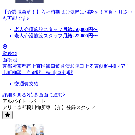
【介護職急募！】入社時期はご気軽に相談を！直近・月途中
も可能です♪
老人介護施設スタッフ
月給
250,000
円〜
老人介護施設スタッフ
月給
222,000
円〜
勤務地
面接地
京都府京都市上京区御車道通清和院口上る東側梶井町457-1
出町柳駅、京都駅、桂川(京都)駅
交通費支給
詳細を見る
応募画面に進む
アルバイト・パート
アリア京都鴨川御所東 【介】登録スタッフ