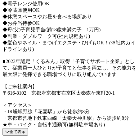
◆電子レンジ使用OK
◆冷蔵庫使用OK
◆休憩スペースやお昼を食べる場所あり
◆お弁当持参OK
◆母(父)子育児手当(満18歳未満の子…1万円)
◆副業・ダブルワーク可(社内規程あり)
◆髪色やネイル・まつげエクステ・ひげもOK！(※社内ガイ
ドラインあり)
■2023年認定「くるみん」取得「子育てサポート企業」とし
て、従業員一人ひとりが子育てと仕事を両立し、その能力を
最大限に発揮できる職場づくりに取り組んでいます
【ご来社案内】
〒616-8102 京都府京都市右京区太秦森ケ東町20-1
＜アクセス＞
・JR嵯峨野線「花園駅」から徒歩約8分
・京都市営地下鉄東西線「太秦天神川駅」から徒歩約8分
★車・バイク・自転車通勤可(無料駐車場あり)
全て表示