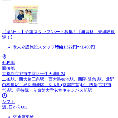
【週3日～】介護スタッフ/パート募集！【無資格・未経験歓
迎！】
老人介護施設スタッフ
時給
1,322
円〜
1,400
円
勤務地
面接地
京都府京都市中京区壬生天池町24
二条駅、西大路三条駅、西大路御池駅、西院(阪急)駅、北野
白梅町駅、烏丸御池駅、丸太町(京都市営)駅、四条(京都市
営)駅、等持院・立命館大学衣笠キャンパス前駅
シフト
週3日からOK
交通費支給