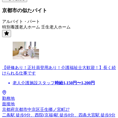
京都市の似たバイト
アルバイト・パート
特別養護老人ホーム 壬生老人ホーム
【研修あり！正社員登用あり！介護福祉士大歓迎！】長く続
けられる仕事です
老人介護施設スタッフ
時給
1,150
円〜
1,200
円
勤務地
面接地
京都府京都市中京区壬生梛ノ宮町27
二条駅 徒歩9分、西院(京福)駅 徒歩8分、四条大宮駅 徒歩9分