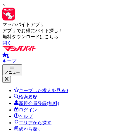
×
マッハバイトアプリ
アプリでお得にバイト探し！
無料ダウンロードはこちら
開く
0
キープ
メニュー
キープした求人を見る
0
検索履歴
新規会員登録(無料)
ログイン
ヘルプ
エリアから探す
駅から探す