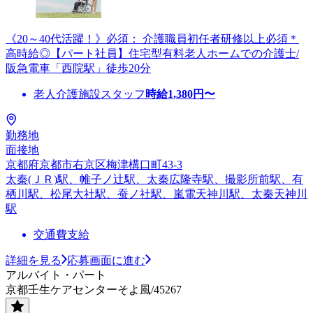
《20～40代活躍！》必須： 介護職員初任者研修以上必須＊
高時給◎【パート社員】住宅型有料老人ホームでの介護士/
阪急電車「西院駅」徒歩20分
老人介護施設スタッフ
時給
1,380
円〜
勤務地
面接地
京都府京都市右京区梅津構口町43-3
太秦(ＪＲ)駅、帷子ノ辻駅、太秦広隆寺駅、撮影所前駅、有
栖川駅、松尾大社駅、蚕ノ社駅、嵐電天神川駅、太秦天神川
駅
交通費支給
詳細を見る
応募画面に進む
アルバイト・パート
京都壬生ケアセンターそよ風/45267