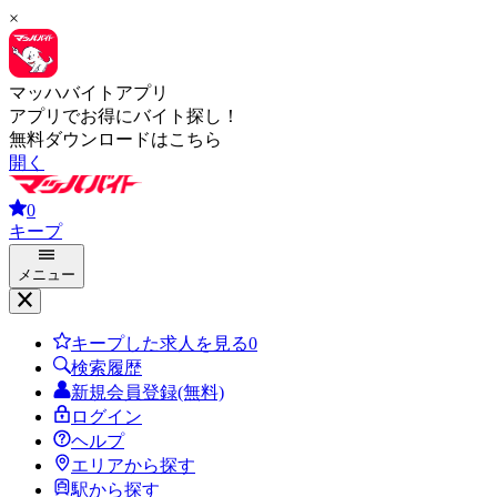
×
マッハバイトアプリ
アプリでお得にバイト探し！
無料ダウンロードはこちら
開く
0
キープ
メニュー
キープした求人を見る
0
検索履歴
新規会員登録(無料)
ログイン
ヘルプ
エリアから探す
駅から探す