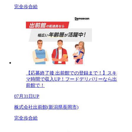
完全歩合給
【応募終了後 出前館での登録まで！】スキ
マ時間で収入UP！フードデリバリーなら出
前館で！
07月31日UP
株式会社出前館(新潟県長岡市)
完全歩合給