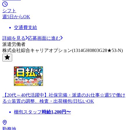
シフト
週5日からOK
交通費支給
詳細を見る
応募画面に進む
派遣労働者
株式会社綜合キャリアオプション(1314GH0803G28★53-N)
【20代～40代活躍中】社保完備・派遣のお仕事☆週5で働け
る☆装置の調整、検査・出荷梱包/日払いOK
梱包スタッフ
時給
1,200
円〜
勤務地