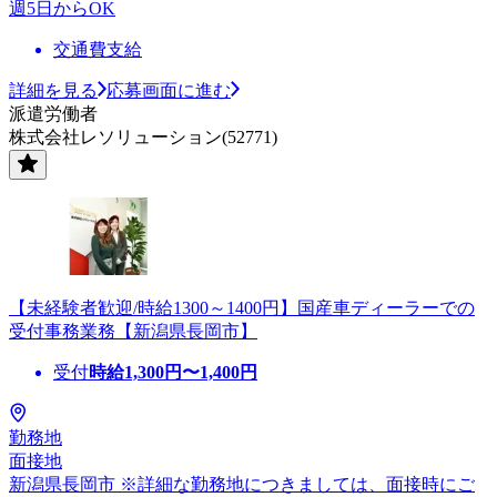
週5日からOK
交通費支給
詳細を見る
応募画面に進む
派遣労働者
株式会社レソリューション(52771)
【未経験者歓迎/時給1300～1400円】国産車ディーラーでの
受付事務業務【新潟県長岡市】
受付
時給
1,300
円〜
1,400
円
勤務地
面接地
新潟県長岡市 ※詳細な勤務地につきましては、面接時にご