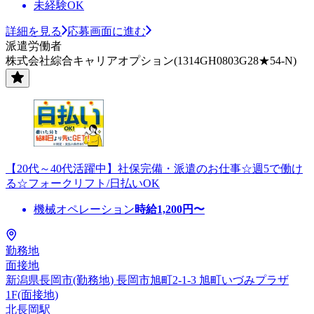
未経験OK
詳細を見る
応募画面に進む
派遣労働者
株式会社綜合キャリアオプション(1314GH0803G28★54-N)
【20代～40代活躍中】社保完備・派遣のお仕事☆週5で働け
る☆フォークリフト/日払いOK
機械オペレーション
時給
1,200
円〜
勤務地
面接地
新潟県長岡市(勤務地) 長岡市旭町2-1-3 旭町いづみプラザ
1F(面接地)
北長岡駅