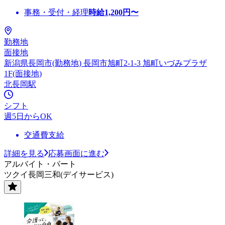
事務・受付・経理
時給
1,200
円〜
勤務地
面接地
新潟県長岡市(勤務地) 長岡市旭町2-1-3 旭町いづみプラザ
1F(面接地)
北長岡駅
シフト
週5日からOK
交通費支給
詳細を見る
応募画面に進む
アルバイト・パート
ツクイ長岡三和(デイサービス)