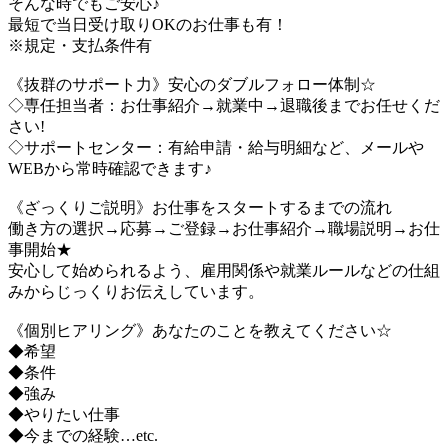
そんな時でもご安心♪
最短で当日受け取りOKのお仕事も有！
※規定・支払条件有
《抜群のサポート力》安心のダブルフォロー体制☆
◇専任担当者：お仕事紹介→就業中→退職後までお任せくだ
さい!
◇サポートセンター：有給申請・給与明細など、メールや
WEBから常時確認できます♪
《ざっくりご説明》お仕事をスタートするまでの流れ
働き方の選択→応募→ご登録→お仕事紹介→職場説明→お仕
事開始★
安心して始められるよう、雇用関係や就業ルールなどの仕組
みからじっくりお伝えしています。
《個別ヒアリング》あなたのことを教えてください☆
◆希望
◆条件
◆強み
◆やりたい仕事
◆今までの経験…etc.