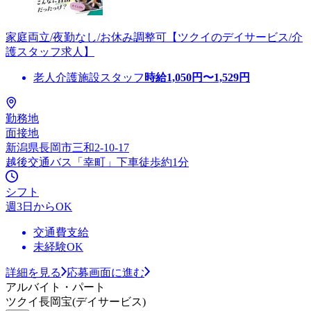
家庭両立/夜勤なし/お休み調整可【ツクイのデイサービス/介
護スタッフ求人】
老人介護施設スタッフ
時給
1,050
円〜
1,529
円
勤務地
面接地
新潟県長岡市三和2-10-17
越後交通バス「幸町」下車徒歩約1分
シフト
週3日からOK
交通費支給
未経験OK
詳細を見る
応募画面に進む
アルバイト・パート
ツクイ長岡宝(デイサービス)