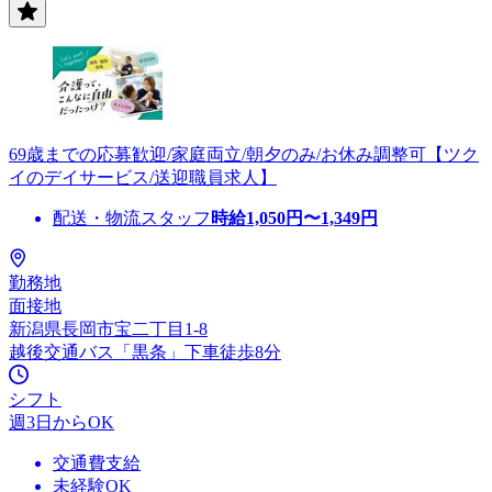
69歳までの応募歓迎/家庭両立/朝夕のみ/お休み調整可【ツク
イのデイサービス/送迎職員求人】
配送・物流スタッフ
時給
1,050
円〜
1,349
円
勤務地
面接地
新潟県長岡市宝二丁目1-8
越後交通バス「黒条」下車徒歩8分
シフト
週3日からOK
交通費支給
未経験OK