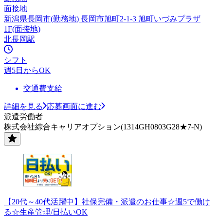
面接地
新潟県長岡市(勤務地) 長岡市旭町2-1-3 旭町いづみプラザ
1F(面接地)
北長岡駅
シフト
週5日からOK
交通費支給
詳細を見る
応募画面に進む
派遣労働者
株式会社綜合キャリアオプション(1314GH0803G28★7-N)
【20代～40代活躍中】社保完備・派遣のお仕事☆週5で働け
る☆生産管理/日払いOK