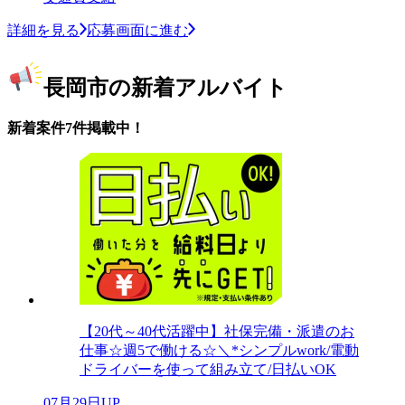
詳細を見る
応募画面に進む
長岡市の新着アルバイト
新着案件7件掲載中！
【20代～40代活躍中】社保完備・派遣のお
仕事☆週5で働ける☆＼*シンプルwork/電動
ドライバーを使って組み立て/日払いOK
07月29日UP