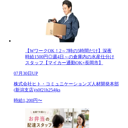
【WワークOK！2～7時の5時間だけ】深夜
時給1500円◎週4日～の倉庫内の水産仕分け
スタッフ【マイカー通勤OK×長岡市】
07月30日UP
株式会社ヒト・コミュニケーションズ人材開発本部
(新潟支店)/s0f21h254jks
時給1,200円〜