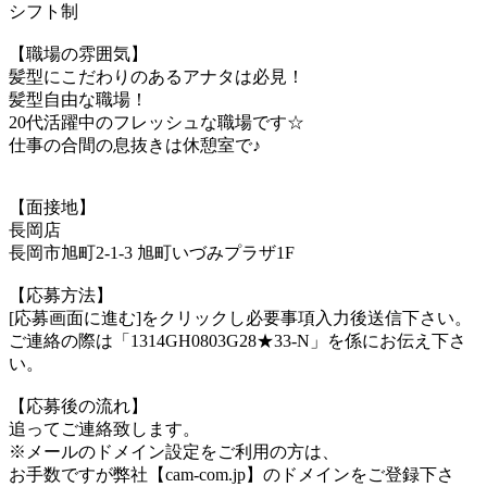
シフト制
【職場の雰囲気】
髪型にこだわりのあるアナタは必見！
髪型自由な職場！
20代活躍中のフレッシュな職場です☆
仕事の合間の息抜きは休憩室で♪
【面接地】
長岡店
長岡市旭町2-1-3 旭町いづみプラザ1F
【応募方法】
[応募画面に進む]をクリックし必要事項入力後送信下さい。
ご連絡の際は「1314GH0803G28★33-N」を係にお伝え下さ
い。
【応募後の流れ】
追ってご連絡致します。
※メールのドメイン設定をご利用の方は、
お手数ですが弊社【cam-com.jp】のドメインをご登録下さ