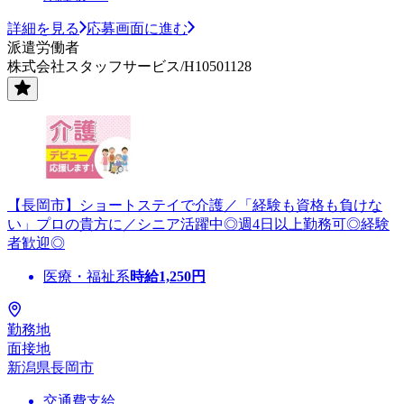
詳細を見る
応募画面に進む
派遣労働者
株式会社スタッフサービス/H10501128
【長岡市】ショートステイで介護／「経験も資格も負けな
い」プロの貴方に／シニア活躍中◎週4日以上勤務可◎経験
者歓迎◎
医療・福祉系
時給
1,250
円
勤務地
面接地
新潟県長岡市
交通費支給