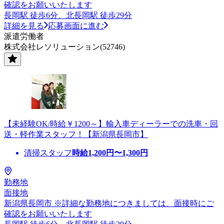
確認をお願いいたします
長岡駅 徒歩6分、北長岡駅 徒歩29分
詳細を見る
応募画面に進む
派遣労働者
株式会社レソリューション(52746)
【未経験OK/時給￥1200～】輸入車ディーラーでの洗車・回
送・軽作業スタッフ！【新潟県長岡市】
清掃スタッフ
時給
1,200
円〜
1,300
円
勤務地
面接地
新潟県長岡市 ※詳細な勤務地につきましては、面接時にご
確認をお願いいたします