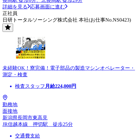
長岡駅 徒歩6分、北長岡駅 徒歩29分
詳細を見る
応募画面に進む
正社員
日研トータルソーシング株式会社 本社(お仕事No.NS0423)
未経験OK！寮完備！電子部品の製造マシンオペレーター・
測定・検査
検査スタッフ
月給
224,000
円
勤務地
面接地
新潟県長岡市東高見
JR信越本線 押切駅 徒歩25分
交通費支給