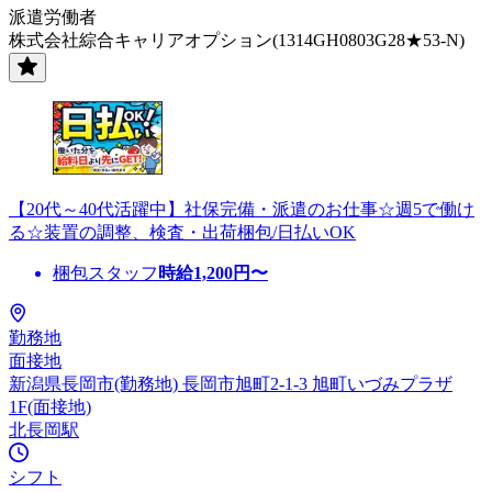
派遣労働者
株式会社綜合キャリアオプション(1314GH0803G28★53-N)
【20代～40代活躍中】社保完備・派遣のお仕事☆週5で働け
る☆装置の調整、検査・出荷梱包/日払いOK
梱包スタッフ
時給
1,200
円〜
勤務地
面接地
新潟県長岡市(勤務地) 長岡市旭町2-1-3 旭町いづみプラザ
1F(面接地)
北長岡駅
シフト