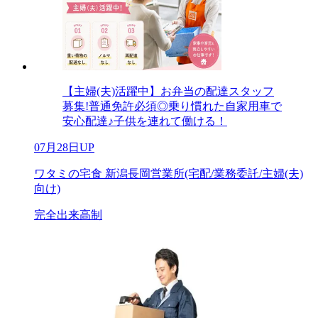
【主婦(夫)活躍中】お弁当の配達スタッフ
募集!普通免許必須◎乗り慣れた自家用車で
安心配達♪子供を連れて働ける！
07月28日UP
ワタミの宅食 新潟長岡営業所(宅配/業務委託/主婦(夫)
向け)
完全出来高制