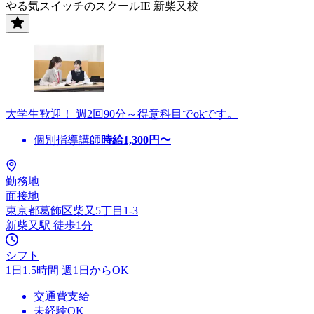
やる気スイッチのスクールIE 新柴又校
大学生歓迎！ 週2回90分～得意科目でokです。
個別指導講師
時給
1,300
円〜
勤務地
面接地
東京都葛飾区柴又5丁目1-3
新柴又駅 徒歩1分
シフト
1日1.5時間 週1日からOK
交通費支給
未経験OK