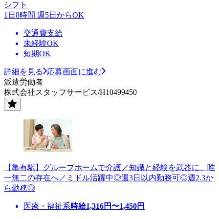
シフト
1日8時間 週5日からOK
交通費支給
未経験OK
短期OK
詳細を見る
応募画面に進む
派遣労働者
株式会社スタッフサービス/H10499450
【亀有駅】グループホームで介護／知識と経験を武器に、唯
一無二の存在へ／ミドル活躍中◎週3日以内勤務可◎週2.3か
ら勤務◎
医療・福祉系
時給
1,316
円〜
1,450
円