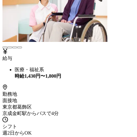
給与
医療・福祉系
時給
1,430
円〜
1,800
円
勤務地
面接地
東京都葛飾区
京成金町駅からバスで4分
シフト
週2日からOK