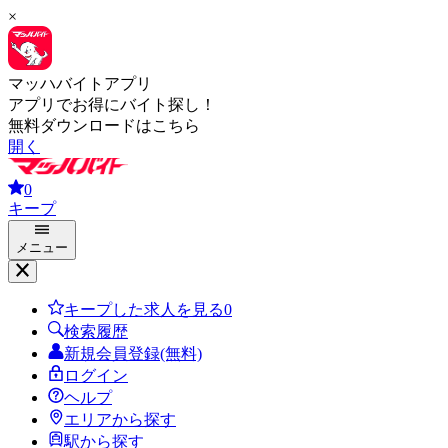
×
マッハバイトアプリ
アプリでお得にバイト探し！
無料ダウンロードはこちら
開く
0
キープ
メニュー
キープした求人を見る
0
検索履歴
新規会員登録(無料)
ログイン
ヘルプ
エリアから探す
駅から探す