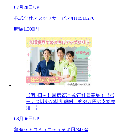
07月28日UP
株式会社スタッフサービス/H10516276
時給1,300円
【週5日～】厨房管理者/正社員募集！《ボ
ーナス以外の特別報酬、約33万円の支給実
績！》
08月06日UP
亀有ケアコミュニティそよ風/34734