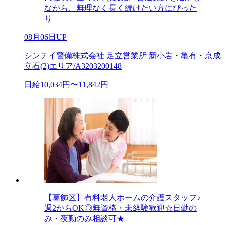
ながら、無理なく長く続けたい方にぴった
り
08月06日UP
シンテイ警備株式会社 足立営業所 新小岩・亀有・京成
立石(2)エリア/A3203200148
日給10,034円〜11,842円
【葛飾区】有料老人ホームの介護スタッフ♪
週2からOK◎無資格・未経験歓迎☆日勤の
み・夜勤のみ相談可★