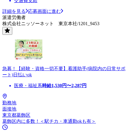
交通費支給
詳細を見る
応募画面に進む
派遣労働者
株式会社ニッソーネット 東京本社/1201_9453
急募！【経験・資格一切不要】看護助手(病院内の日常サポ
ート)日払いok
医療・福祉系
時給
1,530
円〜
2,287
円
勤務地
面接地
東京都葛飾区
葛飾区内に多数！＜駅チカ・車通勤okも有＞