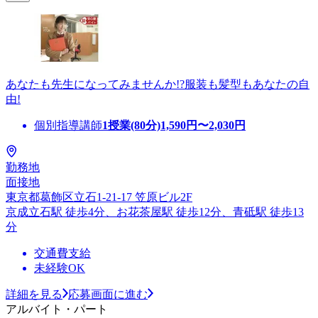
あなたも先生になってみませんか!?服装も髪型もあなたの自
由!
個別指導講師
1授業(80分)
1,590
円〜
2,030
円
勤務地
面接地
東京都葛飾区立石1-21-17 笠原ビル2F
京成立石駅 徒歩4分、お花茶屋駅 徒歩12分、青砥駅 徒歩13
分
交通費支給
未経験OK
詳細を見る
応募画面に進む
アルバイト・パート