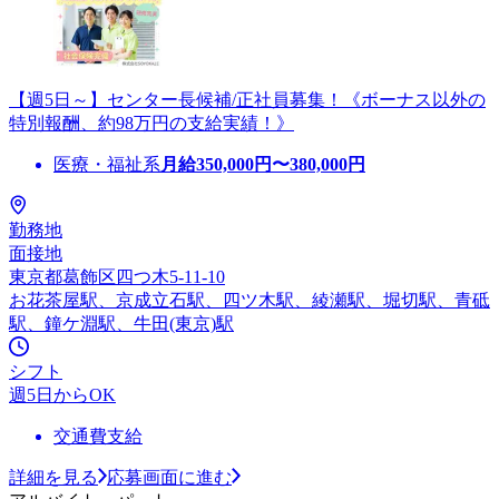
【週5日～】センター長候補/正社員募集！《ボーナス以外の
特別報酬、約98万円の支給実績！》
医療・福祉系
月給
350,000
円〜
380,000
円
勤務地
面接地
東京都葛飾区四つ木5-11-10
お花茶屋駅、京成立石駅、四ツ木駅、綾瀬駅、堀切駅、青砥
駅、鐘ケ淵駅、牛田(東京)駅
シフト
週5日からOK
交通費支給
詳細を見る
応募画面に進む