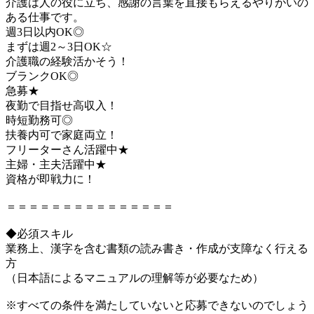
介護は人の役に立ち、感謝の言葉を直接もらえるやりがいの
ある仕事です。
週3日以内OK◎
まずは週2～3日OK☆
介護職の経験活かそう！
ブランクOK◎
急募★
夜勤で目指せ高収入！
時短勤務可◎
扶養内可で家庭両立！
フリーターさん活躍中★
主婦・主夫活躍中★
資格が即戦力に！
＝＝＝＝＝＝＝＝＝＝＝＝＝＝＝
◆必須スキル
業務上、漢字を含む書類の読み書き・作成が支障なく行える
方
（日本語によるマニュアルの理解等が必要なため）
※すべての条件を満たしていないと応募できないのでしょう