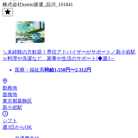
株式会社kotrio派遣_品川_101841
＼未経験の方歓迎！専任アドバイザーがサポート／新小岩駅
≫料理や洗濯など、家事や生活のサポート!◆週3～
医療・福祉系
時給
1,550
円〜
2,312
円
勤務地
面接地
東京都葛飾区
新小岩駅
シフト
週3日からOK