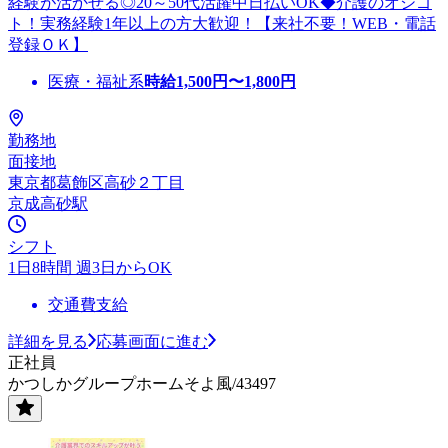
経験が活かせる◎20～50代活躍中日払いOK◆介護のオシゴ
ト！実務経験1年以上の方大歓迎！【来社不要！WEB・電話
登録ＯＫ】
医療・福祉系
時給
1,500
円〜
1,800
円
勤務地
面接地
東京都葛飾区高砂２丁目
京成高砂駅
シフト
1日8時間 週3日からOK
交通費支給
詳細を見る
応募画面に進む
正社員
かつしかグループホームそよ風/43497