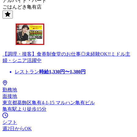
アルバイト・パート
ごはんどき亀有店
【調理・接客】食券制食堂のお仕事◎未経験OK!!ミドル主
婦・シニア活躍中
レストラン
時給
1,330
円〜
1,380
円
勤務地
面接地
東京都葛飾区亀有4-1-15 マルハン亀有ビル
亀有駅より徒歩15分
シフト
週2日からOK