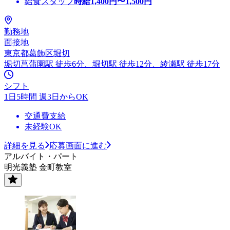
給食スタッフ
時給
1,400
円〜
1,500
円
勤務地
面接地
東京都葛飾区堀切
堀切菖蒲園駅 徒歩6分、堀切駅 徒歩12分、綾瀬駅 徒歩17分
シフト
1日5時間 週3日からOK
交通費支給
未経験OK
詳細を見る
応募画面に進む
アルバイト・パート
明光義塾 金町教室