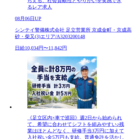
らえる、社会貢献性とやりがいを実感でき
るレア求人
08月06日UP
シンテイ警備株式会社 足立営業所 京成金町・京成高
砂・柴又(3)エリア/A3203200148
日給10,034円〜11,842円
《足立区内×車で巡回》週2日から始められ
て、希望に合わせてシフトを組みやすい♪残
業はほとんどなく、研修手当3万円に加えて
入社祝い金5万円も支給。普通免許を活かし