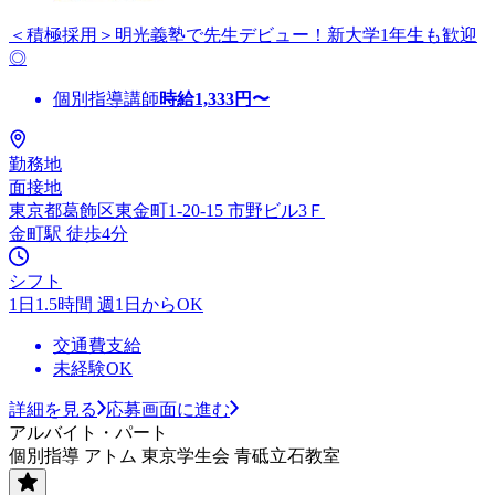
＜積極採用＞明光義塾で先生デビュー！新大学1年生も歓迎
◎
個別指導講師
時給
1,333
円〜
勤務地
面接地
東京都葛飾区東金町1-20-15 市野ビル3Ｆ
金町駅 徒歩4分
シフト
1日1.5時間 週1日からOK
交通費支給
未経験OK
詳細を見る
応募画面に進む
アルバイト・パート
個別指導 アトム 東京学生会 青砥立石教室