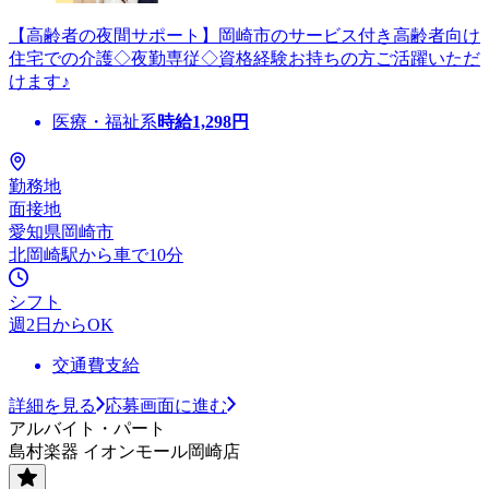
【高齢者の夜間サポート】岡崎市のサービス付き高齢者向け
住宅での介護◇夜勤専従◇資格経験お持ちの方ご活躍いただ
けます♪
医療・福祉系
時給
1,298
円
勤務地
面接地
愛知県岡崎市
北岡崎駅から車で10分
シフト
週2日からOK
交通費支給
詳細を見る
応募画面に進む
アルバイト・パート
島村楽器 イオンモール岡崎店