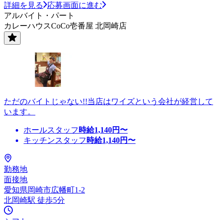
詳細を見る
応募画面に進む
アルバイト・パート
カレーハウスCoCo壱番屋 北岡崎店
ただのバイトじゃない!!当店はワイズという会社が経営して
います。
ホールスタッフ
時給
1,140
円〜
キッチンスタッフ
時給
1,140
円〜
勤務地
面接地
愛知県岡崎市広幡町1-2
北岡崎駅 徒歩5分