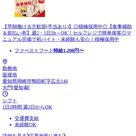
【早朝働ける方歓迎(手当あり)】◎積極採用中◎【食事補助
＆前払い有】週2・1日2h～OK！セルフレジで簡単接客◎マ
ニュアル完備で初バイト・未経験も安心！積極採用中
ファーストフード
時給
1,200
円〜
勤務地
面接地
愛知県岡崎市鴨田町字広元146
大門(愛知)駅
シフト
1日2時間 週2日からOK
交通費支給
未経験OK
詳細を見る
応募画面に進む