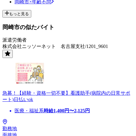
岡崎市×年齢不問
もっと見る
岡崎市の似たバイト
派遣労働者
株式会社ニッソーネット 名古屋支社/1201_9601
急募！【経験・資格一切不要】看護助手(病院内の日常サポ
ート)日払いok
医療・福祉系
時給
1,400
円〜
2,125
円
勤務地
面接地