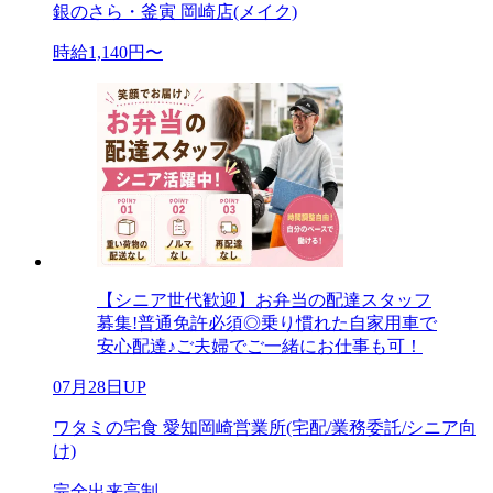
銀のさら・釜寅 岡崎店(メイク)
時給1,140円〜
【シニア世代歓迎】お弁当の配達スタッフ
募集!普通免許必須◎乗り慣れた自家用車で
安心配達♪ご夫婦でご一緒にお仕事も可！
07月28日UP
ワタミの宅食 愛知岡崎営業所(宅配/業務委託/シニア向
け)
完全出来高制