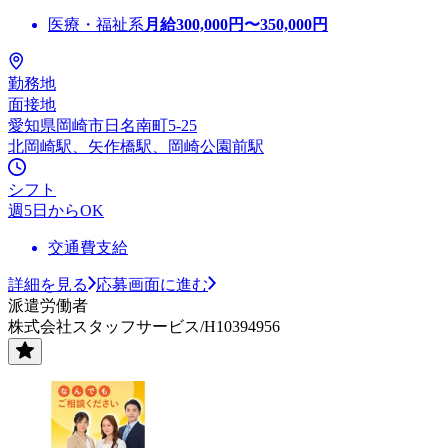
医療・福祉系
月給
300,000
円〜
350,000
円
勤務地
面接地
愛知県岡崎市日名南町5-25
北岡崎駅、矢作橋駅、岡崎公園前駅
シフト
週5日からOK
交通費支給
詳細を見る
応募画面に進む
派遣労働者
株式会社スタッフサービス/H10394956