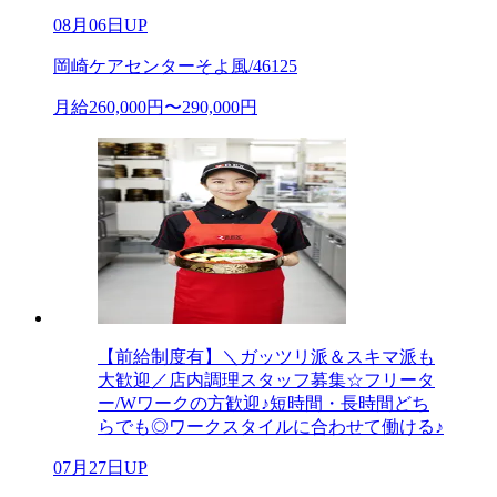
08月06日UP
岡崎ケアセンターそよ風/46125
月給260,000円〜290,000円
【前給制度有】＼ガッツリ派＆スキマ派も
大歓迎／店内調理スタッフ募集☆フリータ
ー/Wワークの方歓迎♪短時間・長時間どち
らでも◎ワークスタイルに合わせて働ける♪
07月27日UP