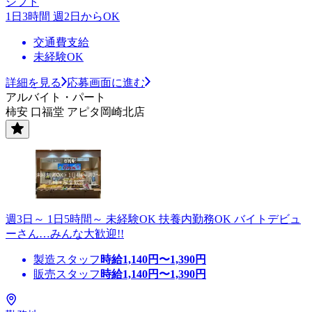
シフト
1日3時間 週2日からOK
交通費支給
未経験OK
詳細を見る
応募画面に進む
アルバイト・パート
柿安 口福堂 アピタ岡崎北店
週3日～ 1日5時間～ 未経験OK 扶養内勤務OK バイトデビュ
ーさん…みんな大歓迎!!
製造スタッフ
時給
1,140
円〜
1,390
円
販売スタッフ
時給
1,140
円〜
1,390
円