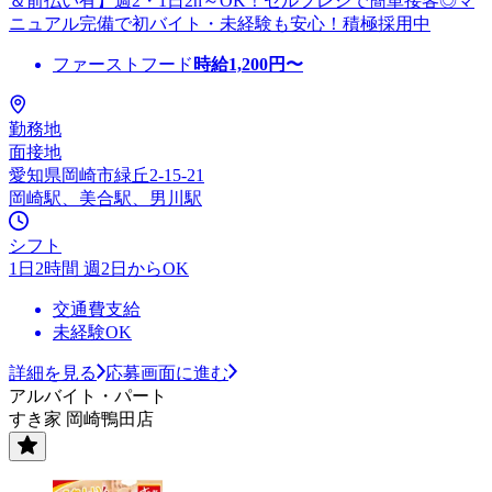
＆前払い有】週2・1日2h～OK！セルフレジで簡単接客◎マ
ニュアル完備で初バイト・未経験も安心！積極採用中
ファーストフード
時給
1,200
円〜
勤務地
面接地
愛知県岡崎市緑丘2-15-21
岡崎駅、美合駅、男川駅
シフト
1日2時間 週2日からOK
交通費支給
未経験OK
詳細を見る
応募画面に進む
アルバイト・パート
すき家 岡崎鴨田店