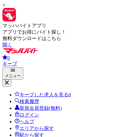
×
マッハバイトアプリ
アプリでお得にバイト探し！
無料ダウンロードはこちら
開く
0
キープ
メニュー
キープした求人を見る
0
検索履歴
新規会員登録(無料)
ログイン
ヘルプ
エリアから探す
駅から探す