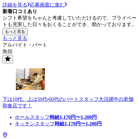
詳細を見る
応募画面に進む
新着口コミあり
シフト希望をちゃんと考慮していただけるので、プライベー
トも充実した日々をおくることができ、助かっております。
もっと見る
もっと見る
アルバイト・パート
魚信
下は10代、上は50代•60代のパートスタッフ大活躍中の老舗
和食店です！
ホールスタッフ
時給
1,170
円〜
1,200
円
キッチンスタッフ
時給
1,170
円〜
1,200
円