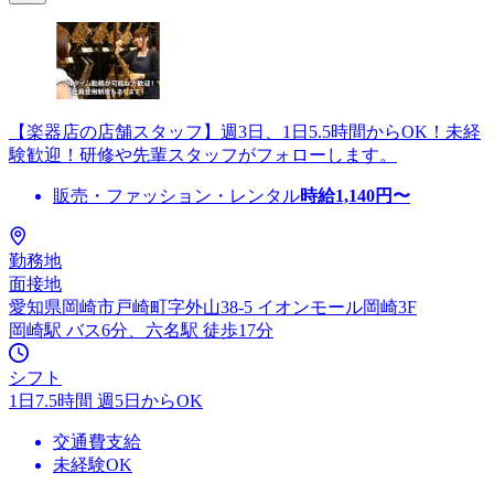
【楽器店の店舗スタッフ】週3日、1日5.5時間からOK！未経
験歓迎！研修や先輩スタッフがフォローします。
販売・ファッション・レンタル
時給
1,140
円〜
勤務地
面接地
愛知県岡崎市戸崎町字外山38-5 イオンモール岡崎3F
岡崎駅 バス6分、六名駅 徒歩17分
シフト
1日7.5時間 週5日からOK
交通費支給
未経験OK