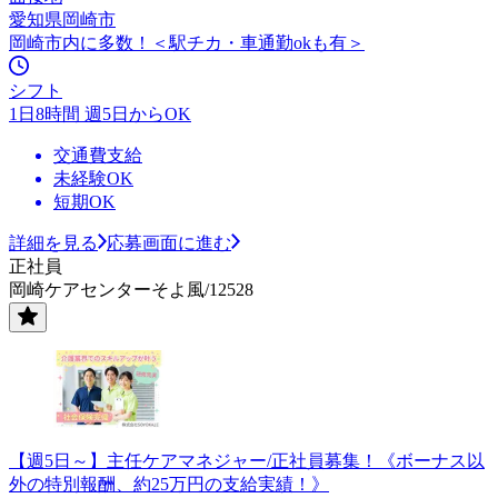
愛知県岡崎市
岡崎市内に多数！＜駅チカ・車通勤okも有＞
シフト
1日8時間 週5日からOK
交通費支給
未経験OK
短期OK
詳細を見る
応募画面に進む
正社員
岡崎ケアセンターそよ風/12528
【週5日～】主任ケアマネジャー/正社員募集！《ボーナス以
外の特別報酬、約25万円の支給実績！》