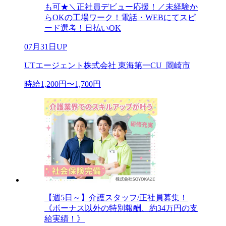
も可★＼正社員デビュー応援！／未経験か
らOKの工場ワーク！電話・WEBにてスピ
ード選考！日払いOK
07月31日UP
UTエージェント株式会社 東海第一CU_岡崎市
時給1,200円〜1,700円
【週5日～】介護スタッフ/正社員募集！
《ボーナス以外の特別報酬、約34万円の支
給実績！》