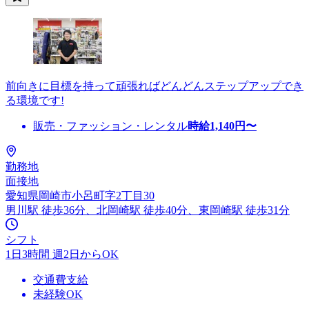
前向きに目標を持って頑張ればどんどんステップアップでき
る環境です!
販売・ファッション・レンタル
時給
1,140
円〜
勤務地
面接地
愛知県岡崎市小呂町字2丁目30
男川駅 徒歩36分、北岡崎駅 徒歩40分、東岡崎駅 徒歩31分
シフト
1日3時間 週2日からOK
交通費支給
未経験OK