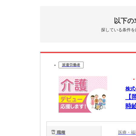
以下の
探している条件を
派遣労働者
株式
【
時給
職種
医療・