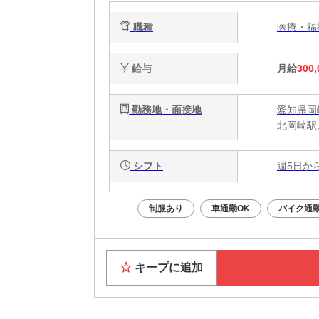
職種
医療・
給与
月給
300,
勤務地・面接地
愛知県岡
北岡崎駅
シフト
週5日か
制服あり
車通勤OK
バイク通勤
キープに追加