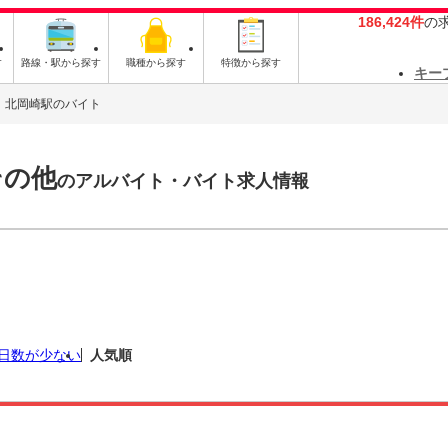
186,424件
の
す
路線・駅から探す
職種から探す
特徴から探す
キー
北岡崎駅のバイト
その他
のアルバイト・バイト求人情報
日数が少ない
人気順