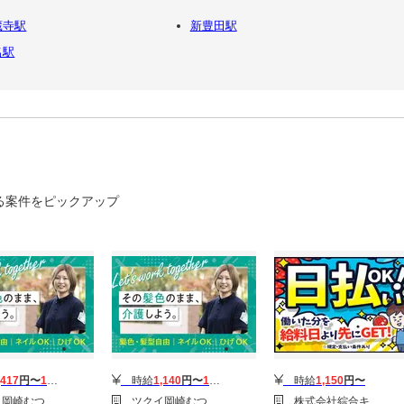
蔵寺駅
新豊田駅
名駅
る案件をピックアップ
,417
円〜
1,929
円
時給
1,140
円〜
1,289
円
時給
1,150
円〜
な(デイサービス)
ツクイ岡崎むつな(デイサービス)
株式会社綜合キャリアオプション(1314GH0803G54★13-N)