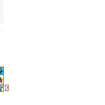
時給
1,700
円〜
時給
1,500
円〜
日給
株式会社綜合キャリアオプション(1314GH0803G53★69-S)
株式会社綜合キャリアオプション(1314GH0803G53★93-S)
テイケイ株式会社 豊橋