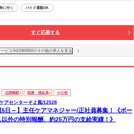
身に付く
バイク通勤OK
すぐ応募する
ビス/H10383550のその他の求人を見る
北岡崎駅
医療・福祉系
その他
ケアセンターそよ風/12528
週5日～】主任ケアマネジャー/正社員募集！《ボー
ス以外の特別報酬、約25万円の支給実績！》