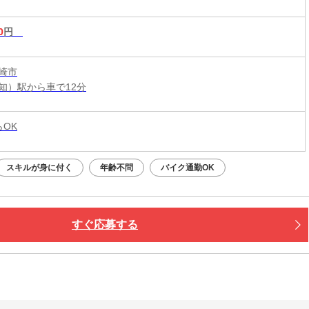
0
円
崎市
知）駅から車で12分
らOK
スキルが身に付く
年齢不問
バイク通勤OK
すぐ応募する