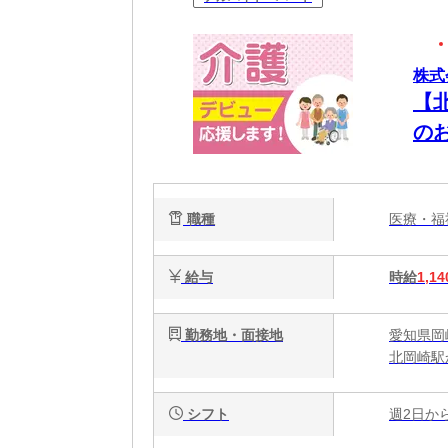
株式
【
の
た
職種
医療・
給与
時給
1,14
勤務地・面接地
愛知県岡
北岡崎駅
シフト
週2日か