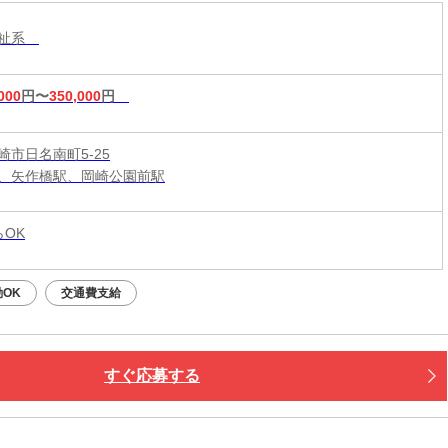
福祉系
000
円〜
350,000
円
崎市日名南町5-25
、矢作橋駅、岡崎公園前駅
らOK
OK
交通費支給
すぐ応募する