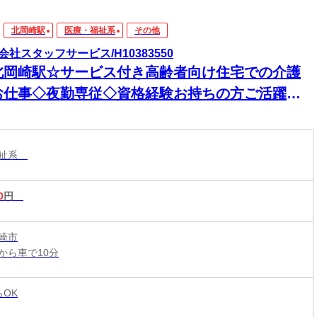
北岡崎駅
医療・福祉系
その他
会社スタッフサービス/H10383550
北岡崎駅☆サービス付き高齢者向け住宅での介護
お仕事◇夜勤専従◇資格経験お持ちの方ご活躍い
だけます♪】
福祉系
0
円
崎市
から車で10分
らOK