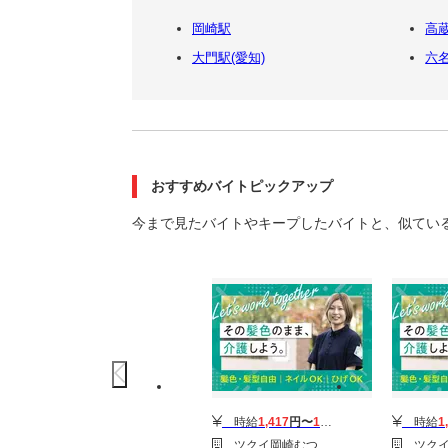
岡崎駅
高
大門駅(愛知)
六
おすすめバイトピックアップ
今まで見たバイトやキープしたバイトと、似てい
時給
1,417
円〜
1,929
円
時給
1
ツクイ岡崎むつな(デイサービス)
ツクイ岡崎むつ