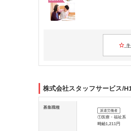
キ
株式会社スタッフサービス/H1
募集職種
派遣労働者
①医療・福祉系
時給
1,211
円