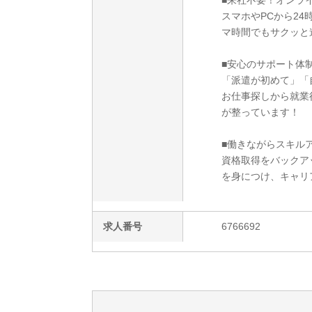
■来社不要！オンラ
スマホやPCから2
マ時間でもサクッと
■安心のサポート体
「派遣が初めて」「
お仕事探しから就業
が整っています！
■働きながらスキルア
資格取得をバックア
を身につけ、キャリ
求人番号
6766692