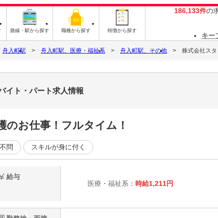
186,133件
の
す
路線・駅から探す
職種から探す
特徴から探す
キー
舟入町駅
舟入町駅、医療・福祉系
舟入町駅、その他
株式会社スタッ
9のバイト・パート求人情報
護のお仕事！フルタイム！
不問
スキルが身に付く
給与
医療・福祉系：
時給1,211円