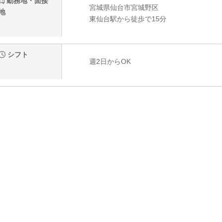
勤務地・面接
宮城県仙台市宮城野区
地
東仙台駅から徒歩で15分
シフト
週2日からOK