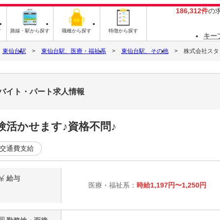
186,312件
の
す
路線・駅から探す
職種から探す
特徴から探す
キー
東仙台駅
東仙台駅、医療・福祉系
東仙台駅、その他
株式会社スタッ
2のバイト・パート求人情報
験活かせます♪資格不問♪
交通費支給
給与
医療・福祉系：
時給1,197円〜1,250円