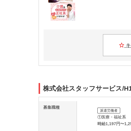
キ
株式会社スタッフサービス/H1
募集職種
派遣労働者
①医療・福祉系
時給
1,197
円〜
1,2