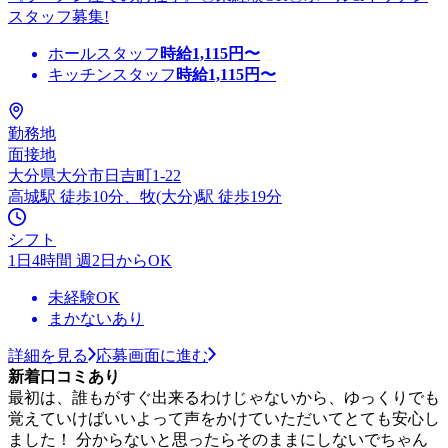
スタッフ募集!
ホールスタッフ
時給
1,115
円〜
キッチンスタッフ
時給
1,115
円〜
勤務地
面接地
大分県大分市日吉町1-22
高城駅 徒歩10分、牧(大分)駅 徒歩19分
シフト
1日4時間 週2日からOK
未経験OK
まかないあり
詳細を見る
応募画面に進む
新着口コミあり
最初は、誰もがすぐ出来るわけじゃないから、ゆっくりでも
覚えていけばいいよって声をかけていただいてとても安心し
ました！ 分からないと思ったらそのままにしないでちゃん