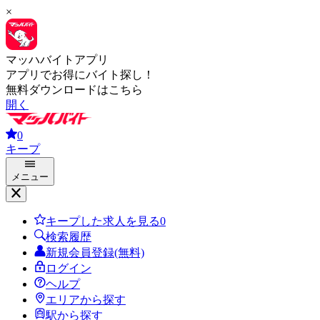
×
マッハバイトアプリ
アプリでお得にバイト探し！
無料ダウンロードはこちら
開く
0
キープ
メニュー
キープした求人を見る
0
検索履歴
新規会員登録(無料)
ログイン
ヘルプ
エリアから探す
駅から探す