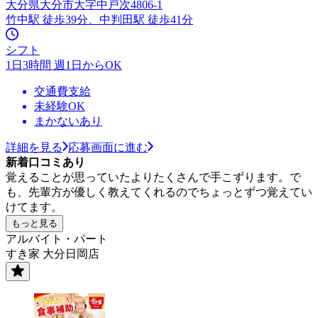
大分県大分市大字中戸次4806-1
竹中駅 徒歩39分、中判田駅 徒歩41分
シフト
1日3時間 週1日からOK
交通費支給
未経験OK
まかないあり
詳細を見る
応募画面に進む
新着口コミあり
覚えることが思っていたよりたくさんで手こずります。で
も、先輩方が優しく教えてくれるのでちょっとずつ覚えてい
けてます。
もっと見る
アルバイト・パート
すき家 大分日岡店