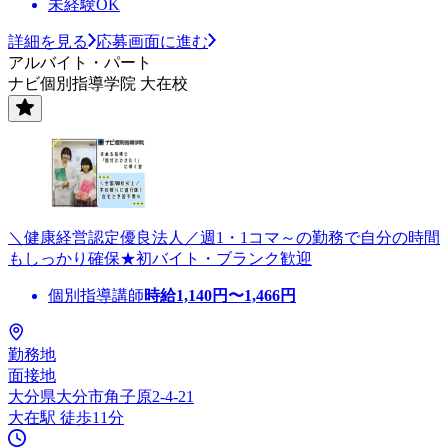
未経験OK
詳細を見る
応募画面に進む
アルバイト・パート
ナビ個別指導学院 大在校
＼健康経営認定優良法人／週1・1コマ～の勤務で自分の時間
もしっかり確保★初バイト・ブランク歓迎
個別指導講師
時給
1,140
円〜
1,466
円
勤務地
面接地
大分県大分市角子原2-4-21
大在駅 徒歩11分