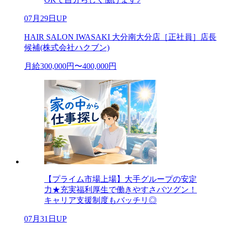
07月29日UP
HAIR SALON IWASAKI 大分南大分店［正社員］店長
候補(株式会社ハクブン)
月給300,000円〜400,000円
【プライム市場上場】大手グループの安定
力★充実福利厚生で働きやすさバツグン！
キャリア支援制度もバッチリ◎
07月31日UP