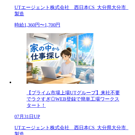
UTエージェント株式会社 西日本CS_大分県大分市_
製造
時給1,360円〜1,700円
【プライム市場上場UTグループ】来社不要
でラクすぎ◎WEB登録で簡単工場ワークス
タート！
07月31日UP
UTエージェント株式会社 西日本CS_大分県大分市_
製造