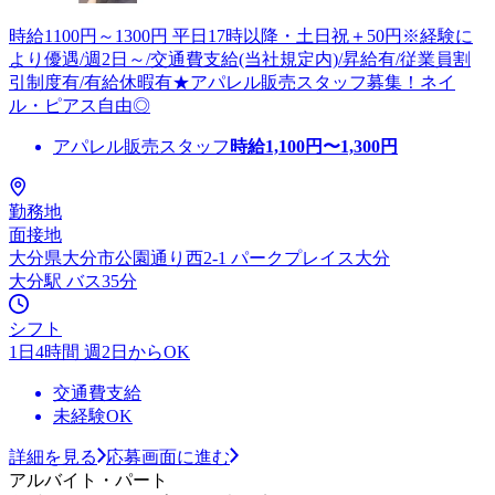
時給1100円～1300円 平日17時以降・土日祝＋50円※経験に
より優遇/週2日～/交通費支給(当社規定内)/昇給有/従業員割
引制度有/有給休暇有★アパレル販売スタッフ募集！ネイ
ル・ピアス自由◎
アパレル販売スタッフ
時給
1,100
円〜
1,300
円
勤務地
面接地
大分県大分市公園通り西2-1 パークプレイス大分
大分駅 バス35分
シフト
1日4時間 週2日からOK
交通費支給
未経験OK
詳細を見る
応募画面に進む
アルバイト・パート