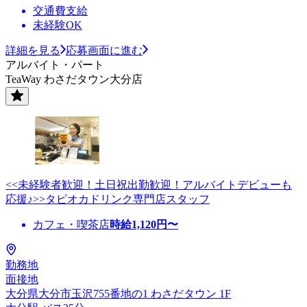
交通費支給
未経験OK
詳細を見る
応募画面に進む
アルバイト・パート
TeaWay わさだタウン大分店
<<未経験者歓迎！土日祝出勤歓迎！アルバイトデビューも
応援♪>>タピオカドリンク専門店スタッフ
カフェ・喫茶店
時給
1,120
円〜
勤務地
面接地
大分県大分市玉沢755番地の1 わさだタウン 1F