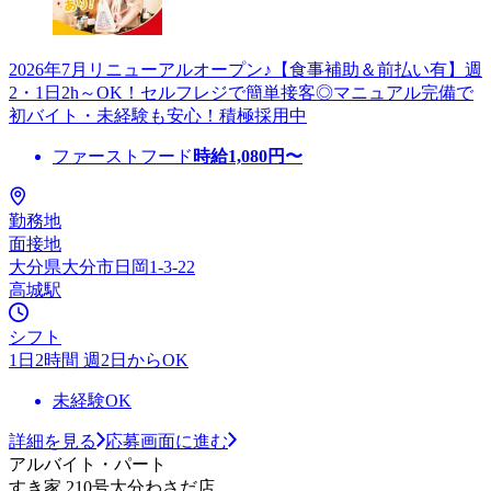
2026年7月リニューアルオープン♪【食事補助＆前払い有】週
2・1日2h～OK！セルフレジで簡単接客◎マニュアル完備で
初バイト・未経験も安心！積極採用中
ファーストフード
時給
1,080
円〜
勤務地
面接地
大分県大分市日岡1-3-22
高城駅
シフト
1日2時間 週2日からOK
未経験OK
詳細を見る
応募画面に進む
アルバイト・パート
すき家 210号大分わさだ店