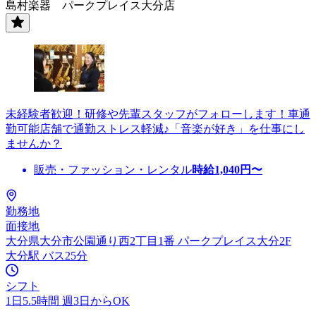
島村楽器 パークプレイス大分店
未経験者歓迎！研修や先輩スタッフがフォローします！車通
勤可能店舗で通勤ストレス軽減♪「音楽が好き」を仕事にし
ませんか？
販売・ファッション・レンタル
時給
1,040
円〜
勤務地
面接地
大分県大分市公園通り西2丁目1番 パークプレイス大分2F
大分駅 バス25分
シフト
1日5.5時間 週3日からOK