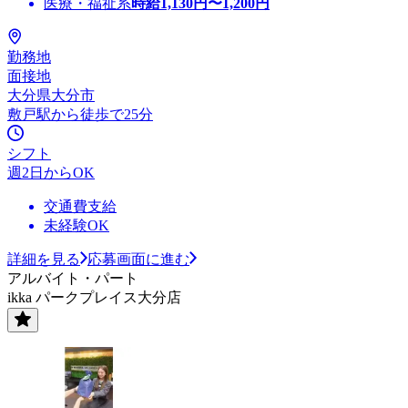
医療・福祉系
時給
1,130
円〜
1,200
円
勤務地
面接地
大分県大分市
敷戸駅から徒歩で25分
シフト
週2日からOK
交通費支給
未経験OK
詳細を見る
応募画面に進む
アルバイト・パート
ikka パークプレイス大分店