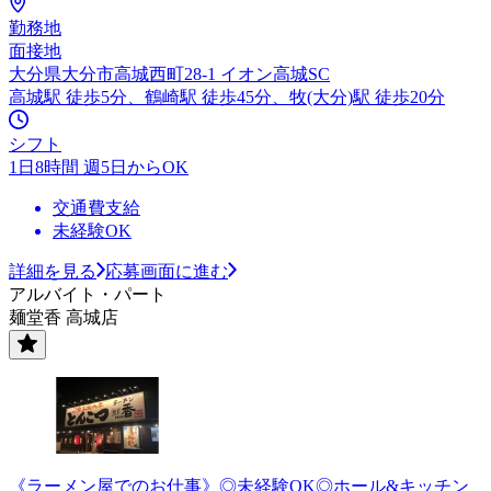
勤務地
面接地
大分県大分市高城西町28-1 イオン高城SC
高城駅 徒歩5分、鶴崎駅 徒歩45分、牧(大分)駅 徒歩20分
シフト
1日8時間 週5日からOK
交通費支給
未経験OK
詳細を見る
応募画面に進む
アルバイト・パート
麺堂香 高城店
《ラーメン屋でのお仕事》◎未経験OK◎ホール&キッチン