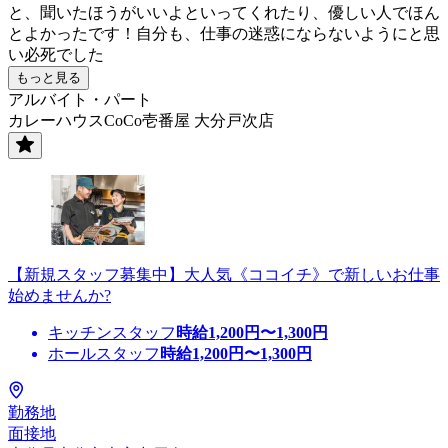
と、聞いたほうがいいよといってくれたり、優しい人でほん
とよかったです！自分も、仕事の迷惑にならないようにと思
い必死でした
もっと見る
アルバイト・パート
カレーハウスCoCo壱番屋 大分戸次店
【新規スタッフ募集中】大人気《ココイチ》で新しいお仕事
始めませんか?
キッチンスタッフ
時給
1,200
円〜
1,300
円
ホールスタッフ
時給
1,200
円〜
1,300
円
勤務地
面接地