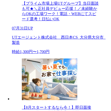
【プライム市場上場UTグループ】当日面談
も可★＼正社員デビュー応援！／未経験か
らOKの工場ワーク！電話・WEBにてスピ
ード選考！日払いOK
07月31日UP
UTエージェント株式会社 西日本CS_大分県大分市_
製造
時給1,300円〜1,700円
【8月スタートするなら今！】即日面接