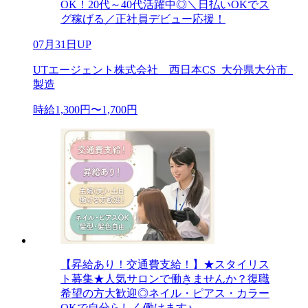
OK！20代～40代活躍中◎＼日払いOKでス
グ稼げる／正社員デビュー応援！
07月31日UP
UTエージェント株式会社 西日本CS_大分県大分市_
製造
時給1,300円〜1,700円
【昇給あり！交通費支給！】★スタイリス
ト募集★人気サロンで働きませんか？復職
希望の方大歓迎◎ネイル・ピアス・カラー
OKで自分らしく働けます♪