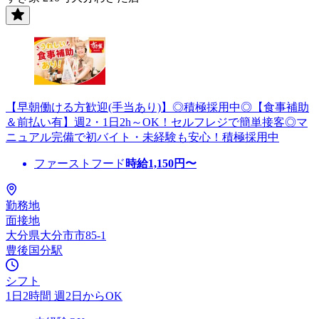
【早朝働ける方歓迎(手当あり)】◎積極採用中◎【食事補助
＆前払い有】週2・1日2h～OK！セルフレジで簡単接客◎マ
ニュアル完備で初バイト・未経験も安心！積極採用中
ファーストフード
時給
1,150
円〜
勤務地
面接地
大分県大分市市85-1
豊後国分駅
シフト
1日2時間 週2日からOK