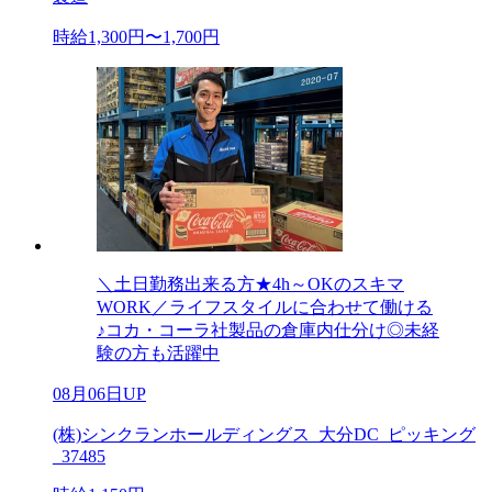
時給1,300円〜1,700円
＼土日勤務出来る方★4h～OKのスキマ
WORK／ライフスタイルに合わせて働ける
♪コカ・コーラ社製品の倉庫内仕分け◎未経
験の方も活躍中
08月06日UP
(株)シンクランホールディングス_大分DC_ピッキング
_37485