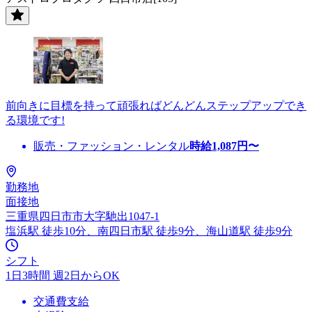
前向きに目標を持って頑張ればどんどんステップアップでき
る環境です!
販売・ファッション・レンタル
時給
1,087
円〜
勤務地
面接地
三重県四日市市大字馳出1047-1
塩浜駅 徒歩10分、南四日市駅 徒歩9分、海山道駅 徒歩9分
シフト
1日3時間 週2日からOK
交通費支給