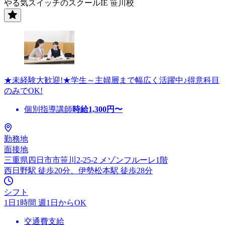
やる気スイッチのスクールIE 笹川校
★未経験大歓迎!★学生～主婦層まで幅広く活躍中♪得意科目
のみでOK!
個別指導講師
時給
1,300
円〜
勤務地
面接地
三重県四日市市笹川2-25-2 メゾンフルーレ1階
西日野駅 徒歩20分、伊勢松本駅 徒歩28分
シフト
1日1時間 週1日からOK
交通費支給