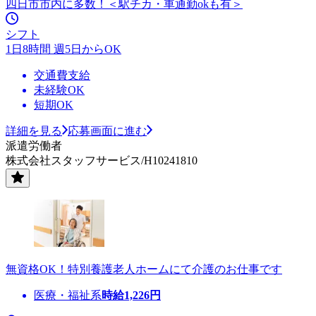
四日市市内に多数！＜駅チカ・車通勤okも有＞
シフト
1日8時間 週5日からOK
交通費支給
未経験OK
短期OK
詳細を見る
応募画面に進む
派遣労働者
株式会社スタッフサービス/H10241810
無資格OK！特別養護老人ホームにて介護のお仕事です
医療・福祉系
時給
1,226
円