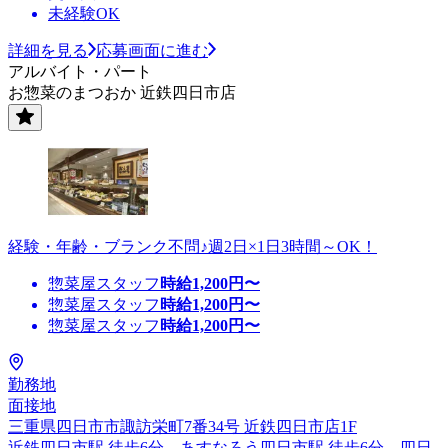
未経験OK
詳細を見る
応募画面に進む
アルバイト・パート
お惣菜のまつおか 近鉄四日市店
経験・年齢・ブランク不問♪週2日×1日3時間～OK！
惣菜屋スタッフ
時給
1,200
円〜
惣菜屋スタッフ
時給
1,200
円〜
惣菜屋スタッフ
時給
1,200
円〜
勤務地
面接地
三重県四日市市諏訪栄町7番34号 近鉄四日市店1F
近鉄四日市駅 徒歩6分、あすなろう四日市駅 徒歩6分、四日