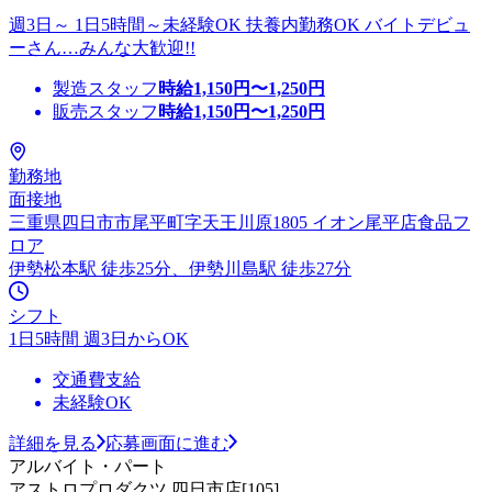
週3日～ 1日5時間～未経験OK 扶養内勤務OK バイトデビュ
ーさん…みんな大歓迎!!
製造スタッフ
時給
1,150
円〜
1,250
円
販売スタッフ
時給
1,150
円〜
1,250
円
勤務地
面接地
三重県四日市市尾平町字天王川原1805 イオン尾平店食品フ
ロア
伊勢松本駅 徒歩25分、伊勢川島駅 徒歩27分
シフト
1日5時間 週3日からOK
交通費支給
未経験OK
詳細を見る
応募画面に進む
アルバイト・パート
アストロプロダクツ 四日市店[105]