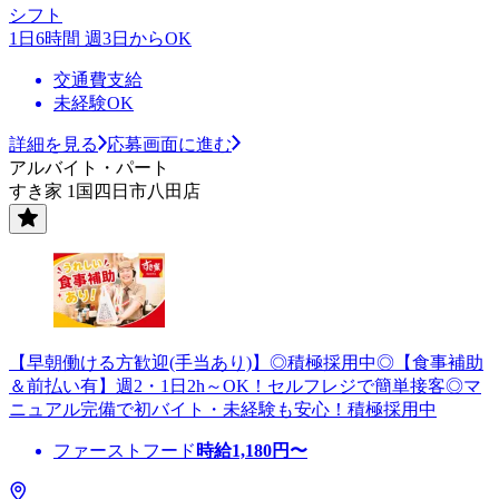
シフト
1日6時間 週3日からOK
交通費支給
未経験OK
詳細を見る
応募画面に進む
アルバイト・パート
すき家 1国四日市八田店
【早朝働ける方歓迎(手当あり)】◎積極採用中◎【食事補助
＆前払い有】週2・1日2h～OK！セルフレジで簡単接客◎マ
ニュアル完備で初バイト・未経験も安心！積極採用中
ファーストフード
時給
1,180
円〜