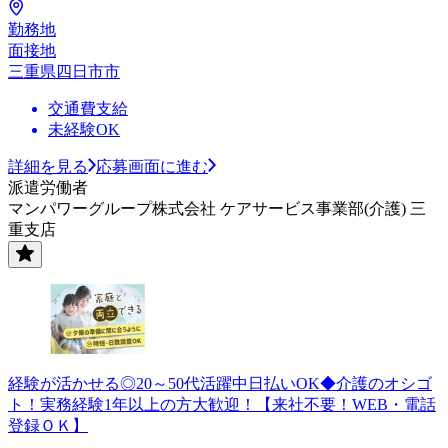
勤務地
面接地
三重県四日市市
交通費支給
未経験OK
詳細を見る
応募画面に進む
派遣労働者
マンパワーグループ株式会社 ケアサービス事業部(介護) 三
重支店
経験が活かせる◎20～50代活躍中日払いOK◆介護のオシゴ
ト！実務経験1年以上の方大歓迎！【来社不要！WEB・電話
登録ＯＫ】