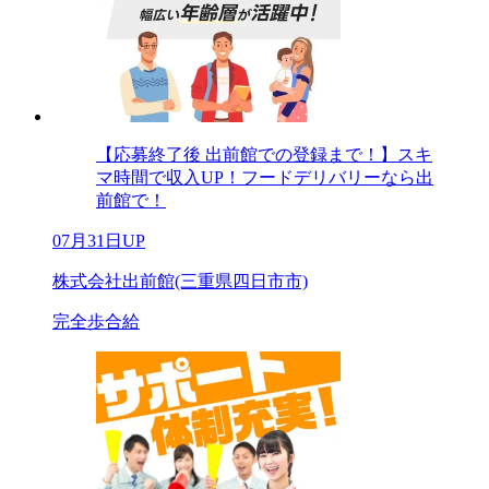
【応募終了後 出前館での登録まで！】スキ
マ時間で収入UP！フードデリバリーなら出
前館で！
07月31日UP
株式会社出前館(三重県四日市市)
完全歩合給