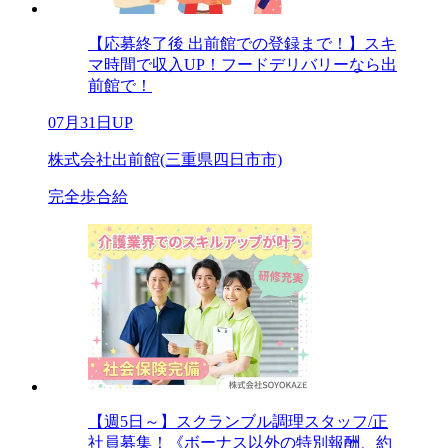
【応募終了後 出前館での登録まで！】スキ
マ時間で収入UP！フードデリバリーなら出
前館で！
07月31日UP
株式会社出前館(三重県四日市市)
完全歩合給
【週5日～】スクランブル調理スタッフ/正
社員募集！《ボーナス以外の特別報酬、約