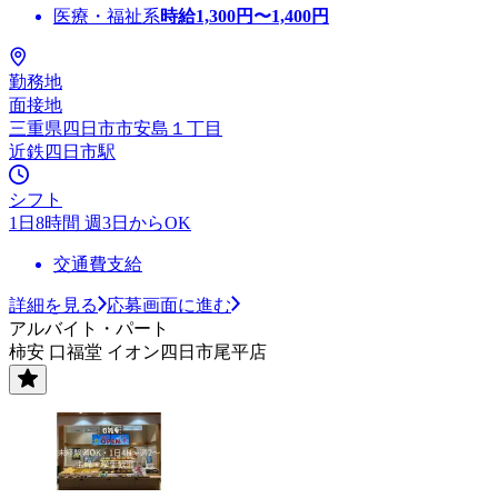
医療・福祉系
時給
1,300
円〜
1,400
円
勤務地
面接地
三重県四日市市安島１丁目
近鉄四日市駅
シフト
1日8時間 週3日からOK
交通費支給
詳細を見る
応募画面に進む
アルバイト・パート
柿安 口福堂 イオン四日市尾平店