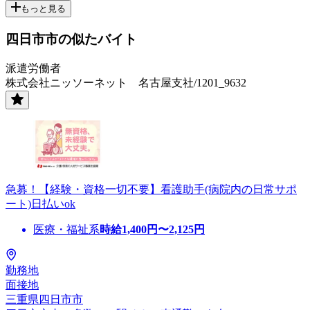
もっと見る
四日市市の似たバイト
派遣労働者
株式会社ニッソーネット 名古屋支社/1201_9632
急募！【経験・資格一切不要】看護助手(病院内の日常サポ
ート)日払いok
医療・福祉系
時給
1,400
円〜
2,125
円
勤務地
面接地
三重県四日市市