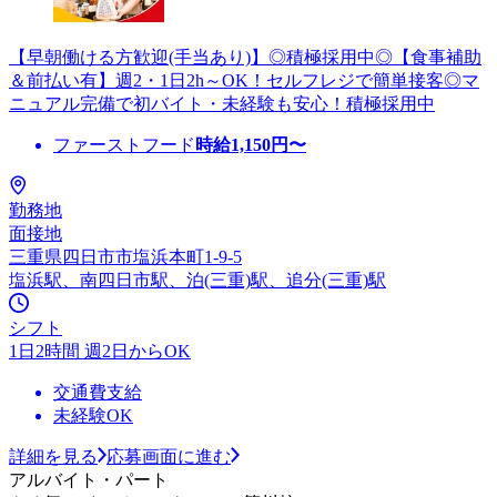
【早朝働ける方歓迎(手当あり)】◎積極採用中◎【食事補助
＆前払い有】週2・1日2h～OK！セルフレジで簡単接客◎マ
ニュアル完備で初バイト・未経験も安心！積極採用中
ファーストフード
時給
1,150
円〜
勤務地
面接地
三重県四日市市塩浜本町1-9-5
塩浜駅、南四日市駅、泊(三重)駅、追分(三重)駅
シフト
1日2時間 週2日からOK
交通費支給
未経験OK
詳細を見る
応募画面に進む
アルバイト・パート