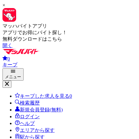
×
マッハバイトアプリ
アプリでお得にバイト探し！
無料ダウンロードはこちら
開く
0
キープ
メニュー
キープした求人を見る
0
検索履歴
新規会員登録(無料)
ログイン
ヘルプ
エリアから探す
駅から探す