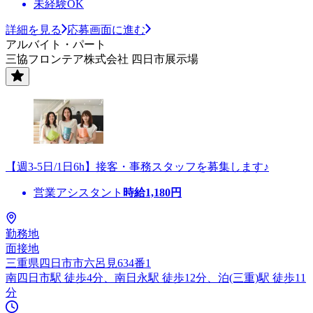
未経験OK
詳細を見る
応募画面に進む
アルバイト・パート
三協フロンテア株式会社 四日市展示場
【週3-5日/1日6h】接客・事務スタッフを募集します♪
営業アシスタント
時給
1,180
円
勤務地
面接地
三重県四日市市六呂見634番1
南四日市駅 徒歩4分、南日永駅 徒歩12分、泊(三重)駅 徒歩11
分