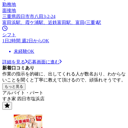
勤務地
面接地
三重県四日市市八田3-2-24
富田浜駅、霞ケ浦駅、近鉄富田駅、富田(三重)駅
シフト
1日2時間 週2日からOK
未経験OK
詳細を見る
応募画面に進む
新着口コミあり
作業の指示を的確に、出してくれる人が数名おり、わからな
いことを聞くと丁寧に教えて頂けるので、頑張れそうです。
もっと見る
アルバイト・パート
すき家 四日市塩浜店