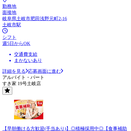
勤務地
面接地
岐阜県土岐市肥田浅野元町2-16
土岐市駅
シフト
週5日からOK
交通費支給
まかないあり
詳細を見る
応募画面に進む
アルバイト・パート
すき家 19号土岐店
【早朝働ける方歓迎(手当あり)】◎積極採用中◎【食事補助