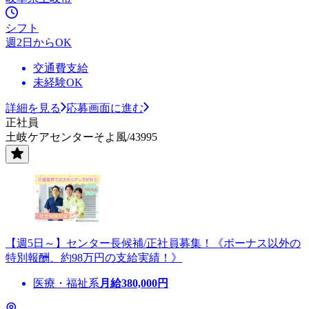
シフト
週2日からOK
交通費支給
未経験OK
詳細を見る
応募画面に進む
正社員
土岐ケアセンターそよ風/43995
【週5日～】センター長候補/正社員募集！《ボーナス以外の
特別報酬、約98万円の支給実績！》
医療・福祉系
月給
380,000
円