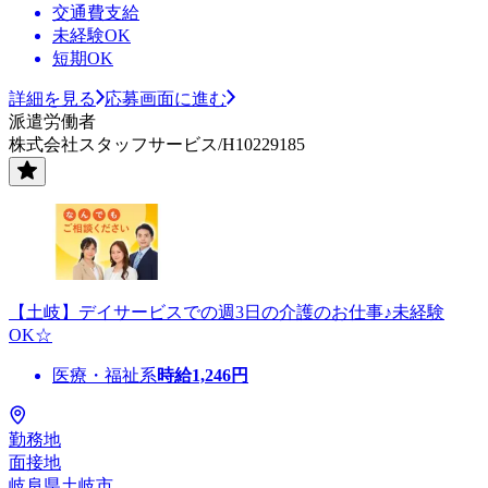
交通費支給
未経験OK
短期OK
詳細を見る
応募画面に進む
派遣労働者
株式会社スタッフサービス/H10229185
【土岐】デイサービスでの週3日の介護のお仕事♪未経験
OK☆
医療・福祉系
時給
1,246
円
勤務地
面接地
岐阜県土岐市