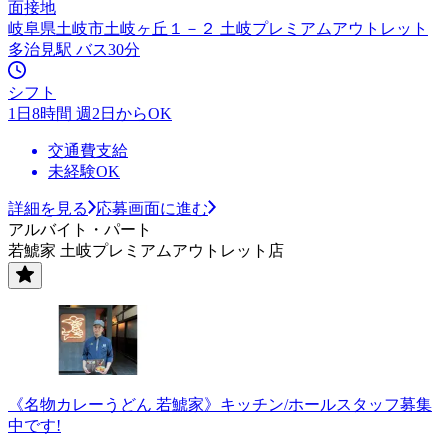
面接地
岐阜県土岐市土岐ヶ丘１－２ 土岐プレミアムアウトレット
多治見駅 バス30分
シフト
1日8時間 週2日からOK
交通費支給
未経験OK
詳細を見る
応募画面に進む
アルバイト・パート
若鯱家 土岐プレミアムアウトレット店
《名物カレーうどん 若鯱家》キッチン/ホールスタッフ募集
中です!