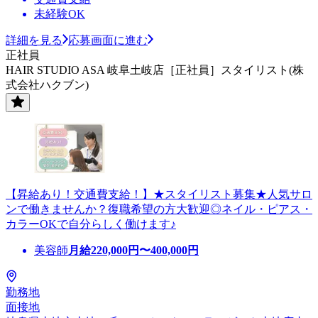
未経験OK
詳細を見る
応募画面に進む
正社員
HAIR STUDIO ASA 岐阜土岐店［正社員］スタイリスト(株
式会社ハクブン)
【昇給あり！交通費支給！】★スタイリスト募集★人気サロ
ンで働きませんか？復職希望の方大歓迎◎ネイル・ピアス・
カラーOKで自分らしく働けます♪
美容師
月給
220,000
円〜
400,000
円
勤務地
面接地