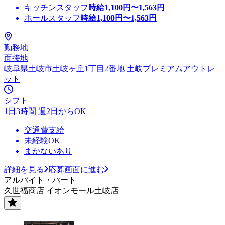
キッチンスタッフ
時給
1,100
円〜
1,563
円
ホールスタッフ
時給
1,100
円〜
1,563
円
勤務地
面接地
岐阜県土岐市土岐ヶ丘1丁目2番地 土岐プレミアムアウトレ
ット
シフト
1日3時間 週2日からOK
交通費支給
未経験OK
まかないあり
詳細を見る
応募画面に進む
アルバイト・パート
久世福商店 イオンモール土岐店