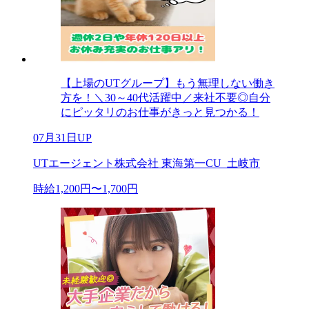
【上場のUTグループ】もう無理しない働き
方を！＼30～40代活躍中／来社不要◎自分
にピッタリのお仕事がきっと見つかる！
07月31日UP
UTエージェント株式会社 東海第一CU_土岐市
時給1,200円〜1,700円