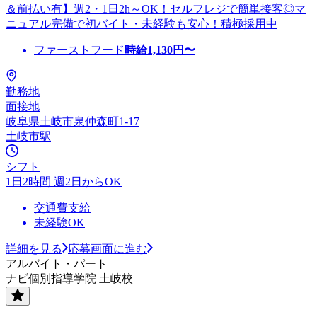
＆前払い有】週2・1日2h～OK！セルフレジで簡単接客◎マ
ニュアル完備で初バイト・未経験も安心！積極採用中
ファーストフード
時給
1,130
円〜
勤務地
面接地
岐阜県土岐市泉仲森町1-17
土岐市駅
シフト
1日2時間 週2日からOK
交通費支給
未経験OK
詳細を見る
応募画面に進む
アルバイト・パート
ナビ個別指導学院 土岐校