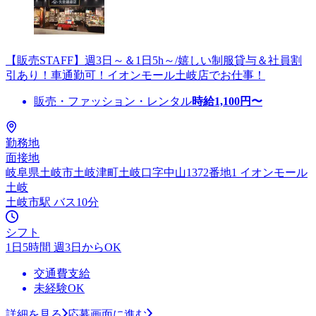
【販売STAFF】週3日～＆1日5h～/嬉しい制服貸与＆社員割
引あり！車通勤可！イオンモール土岐店でお仕事！
販売・ファッション・レンタル
時給
1,100
円〜
勤務地
面接地
岐阜県土岐市土岐津町土岐口字中山1372番地1 イオンモール
土岐
土岐市駅 バス10分
シフト
1日5時間 週3日からOK
交通費支給
未経験OK
詳細を見る
応募画面に進む