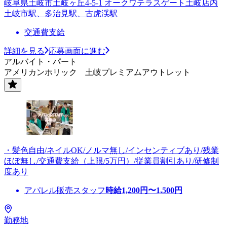
岐阜県土岐市土岐ヶ丘4-5-1 オークワテラスゲート土岐店内
土岐市駅、多治見駅、古虎渓駅
交通費支給
詳細を見る
応募画面に進む
アルバイト・パート
アメリカンホリック 土岐プレミアムアウトレット
・髪色自由/ネイルOK/ノルマ無し/インセンティブあり/残業
ほぼ無し/交通費支給（上限/5万円）/従業員割引あり/研修制
度あり
アパレル販売スタッフ
時給
1,200
円〜
1,500
円
勤務地