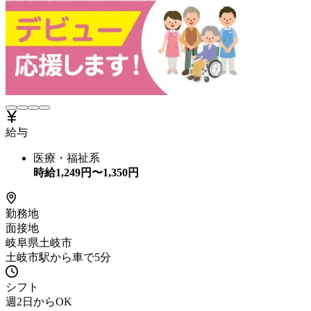
給与
医療・福祉系
時給
1,249
円〜
1,350
円
勤務地
面接地
岐阜県土岐市
土岐市駅から車で5分
シフト
週2日からOK