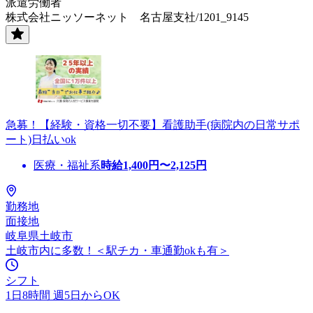
派遣労働者
株式会社ニッソーネット 名古屋支社/1201_9145
急募！【経験・資格一切不要】看護助手(病院内の日常サポ
ート)日払いok
医療・福祉系
時給
1,400
円〜
2,125
円
勤務地
面接地
岐阜県土岐市
土岐市内に多数！＜駅チカ・車通勤okも有＞
シフト
1日8時間 週5日からOK