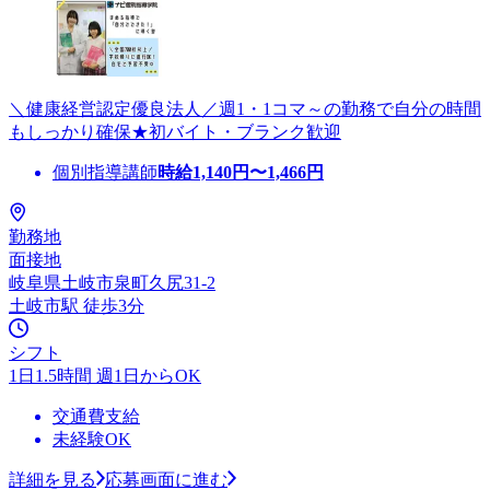
＼健康経営認定優良法人／週1・1コマ～の勤務で自分の時間
もしっかり確保★初バイト・ブランク歓迎
個別指導講師
時給
1,140
円〜
1,466
円
勤務地
面接地
岐阜県土岐市泉町久尻31-2
土岐市駅 徒歩3分
シフト
1日1.5時間 週1日からOK
交通費支給
未経験OK
詳細を見る
応募画面に進む