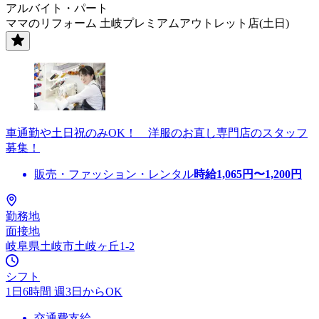
アルバイト・パート
ママのリフォーム 土岐プレミアムアウトレット店(土日)
車通勤や土日祝のみOK！ 洋服のお直し専門店のスタッフ
募集！
販売・ファッション・レンタル
時給
1,065
円〜
1,200
円
勤務地
面接地
岐阜県土岐市土岐ヶ丘1-2
シフト
1日6時間 週3日からOK
交通費支給