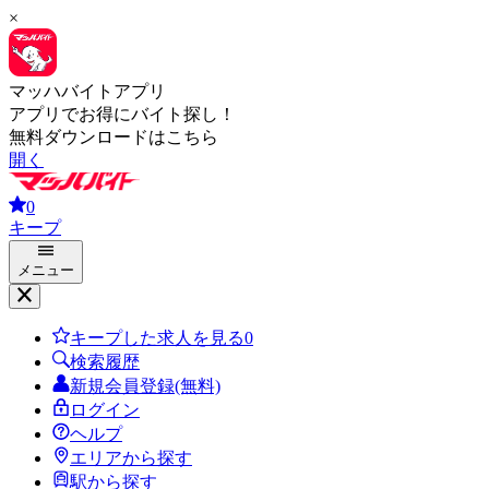
×
マッハバイトアプリ
アプリでお得にバイト探し！
無料ダウンロードはこちら
開く
0
キープ
メニュー
キープした求人を見る
0
検索履歴
新規会員登録(無料)
ログイン
ヘルプ
エリアから探す
駅から探す