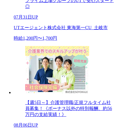
プライム上場グループのUTで安心スタート
◎
07月31日UP
UTエージェント株式会社 東海第一CU_土岐市
時給1,200円〜1,700円
【週5日～】介護管理職/正規フルタイム社
員募集！《ボーナス以外の特別報酬、約56
万円の支給実績！》
08月06日UP