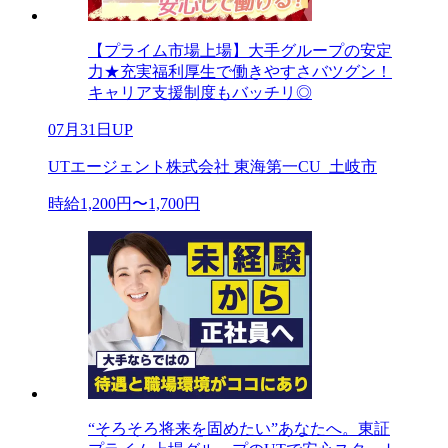
【プライム市場上場】大手グループの安定
力★充実福利厚生で働きやすさバツグン！
キャリア支援制度もバッチリ◎
07月31日UP
UTエージェント株式会社 東海第一CU_土岐市
時給1,200円〜1,700円
“そろそろ将来を固めたい”あなたへ。東証