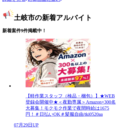
土岐市の新着アルバイト
新着案件9件掲載中！
【軽作業スタッフ（検品・梱包）】★WEB
登録会開催中★＜夜勤専属＞Amazon×300名
大募集！モクモク作業で夜間時給は1675
円！＃日払いOK＃髪服自由/tki0520aa
07月29日UP