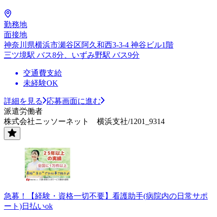
勤務地
面接地
神奈川県横浜市瀬谷区阿久和西3-3-4 神谷ビル1階
三ツ境駅 バス8分、いずみ野駅 バス9分
交通費支給
未経験OK
詳細を見る
応募画面に進む
派遣労働者
株式会社ニッソーネット 横浜支社/1201_9314
急募！【経験・資格一切不要】看護助手(病院内の日常サポ
ート)日払いok