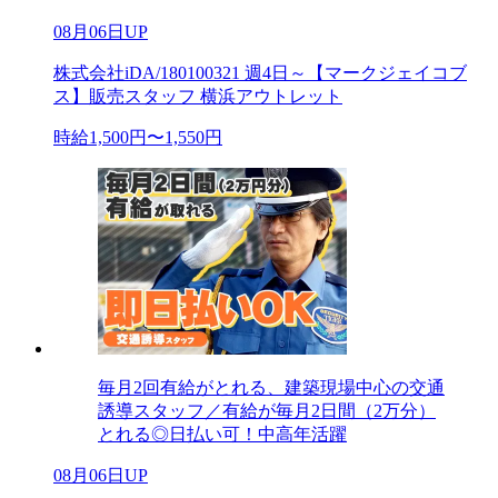
08月06日UP
株式会社iDA/180100321 週4日～【マークジェイコブ
ス】販売スタッフ 横浜アウトレット
時給1,500円〜1,550円
毎月2回有給がとれる、建築現場中心の交通
誘導スタッフ／有給が毎月2日間（2万分）
とれる◎日払い可！中高年活躍
08月06日UP