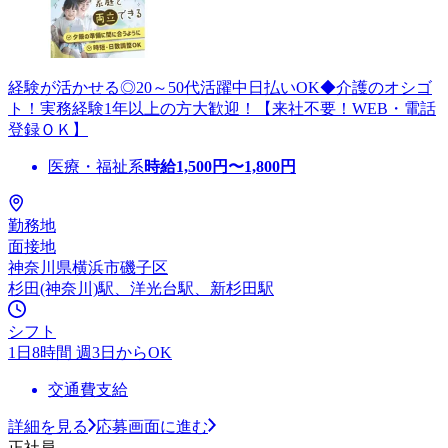
経験が活かせる◎20～50代活躍中日払いOK◆介護のオシゴ
ト！実務経験1年以上の方大歓迎！【来社不要！WEB・電話
登録ＯＫ】
医療・福祉系
時給
1,500
円〜
1,800
円
勤務地
面接地
神奈川県横浜市磯子区
杉田(神奈川)駅、洋光台駅、新杉田駅
シフト
1日8時間 週3日からOK
交通費支給
詳細を見る
応募画面に進む
正社員