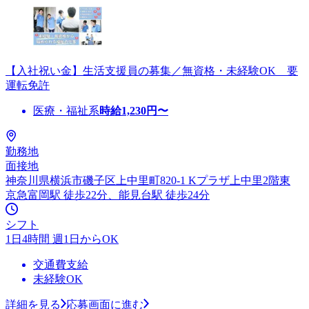
【入社祝い金】生活支援員の募集／無資格・未経験OK 要
運転免許
医療・福祉系
時給
1,230
円〜
勤務地
面接地
神奈川県横浜市磯子区上中里町820-1 Kプラザ上中里2階東
京急富岡駅 徒歩22分、能見台駅 徒歩24分
シフト
1日4時間 週1日からOK
交通費支給
未経験OK
詳細を見る
応募画面に進む