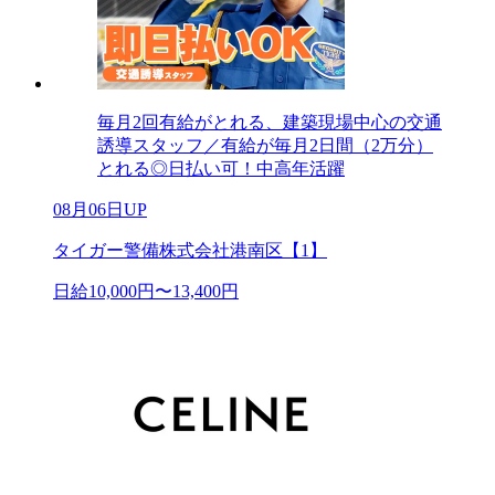
毎月2回有給がとれる、建築現場中心の交通
誘導スタッフ／有給が毎月2日間（2万分）
とれる◎日払い可！中高年活躍
08月06日UP
タイガー警備株式会社港南区【1】
日給10,000円〜13,400円