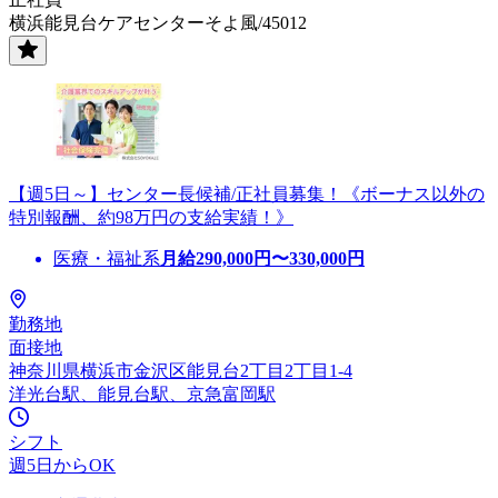
横浜能見台ケアセンターそよ風/45012
【週5日～】センター長候補/正社員募集！《ボーナス以外の
特別報酬、約98万円の支給実績！》
医療・福祉系
月給
290,000
円〜
330,000
円
勤務地
面接地
神奈川県横浜市金沢区能見台2丁目2丁目1-4
洋光台駅、能見台駅、京急富岡駅
シフト
週5日からOK