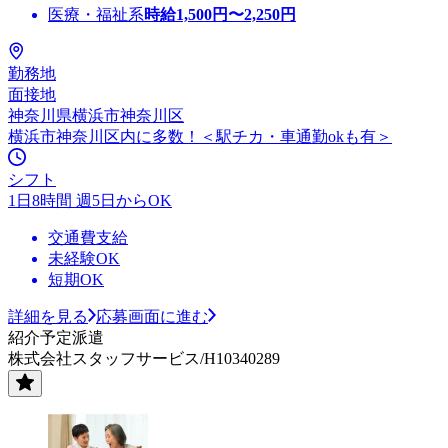
医療・福祉系
時給
1,500
円〜
2,250
円
勤務地
面接地
神奈川県横浜市神奈川区
横浜市神奈川区内に多数！＜駅チカ・車通勤okも有＞
シフト
1日8時間 週5日からOK
交通費支給
未経験OK
短期OK
詳細を見る
応募画面に進む
紹介予定派遣
株式会社スタッフサービス/H10340289