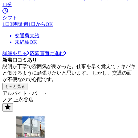
11分
シフト
1日3時間 週1日からOK
交通費支給
未経験OK
詳細を見る
応募画面に進む
新着口コミあり
説明が丁寧で雰囲気が良かった。仕事を早く覚えてテキパキ
と働けるように頑張りたいと思います。 しかし、交通の面
が不便なので心配です。
もっと見る
アルバイト・パート
ノア 上永谷店