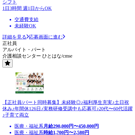
シフト
1日3時間 週1日からOK
交通費支給
未経験OK
詳細を見る
応募画面に進む
正社員
アルバイト・パート
介護相談センター ひとはな/cmse
【正社員/パート同時募集】未経験◎♪福利厚生充実♪土日祝
休み♪年間休126日♪実務研修受講中も応募可♪20代〜60代活躍
♪子育て両立
医療・福祉系
月給
290,000
円〜
450,000
円
医療・福祉系
時給
1,700
円〜
2,580
円