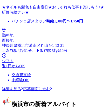
★ネイルも髪色も自由度◎★おしゃれも仕事も楽しもう♪★
研修時給ナシ★
パチンコ店スタッフ
時給
1,300
円〜
1,750
円
勤務地
面接地
神奈川県横浜市港南区丸山台1-13-21
上永谷駅 徒歩1分、下永谷駅 徒歩15分
シフト
週1日からOK
交通費支給
未経験OK
詳細を見る
応募画面に進む
横浜市の新着アルバイト