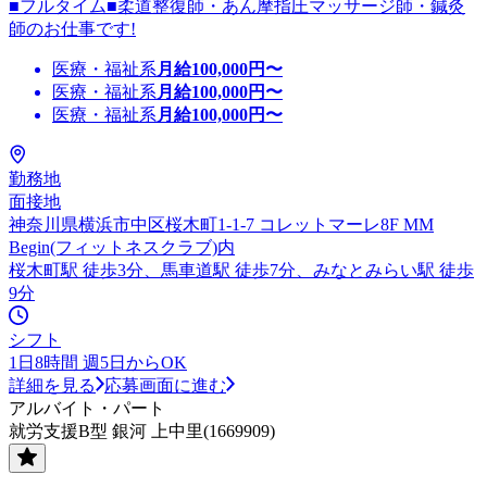
■フルタイム■柔道整復師・あん摩指圧マッサージ師・鍼灸
師のお仕事です!
医療・福祉系
月給
100,000
円〜
医療・福祉系
月給
100,000
円〜
医療・福祉系
月給
100,000
円〜
勤務地
面接地
神奈川県横浜市中区桜木町1-1-7 コレットマーレ8F MM
Begin(フィットネスクラブ)内
桜木町駅 徒歩3分、馬車道駅 徒歩7分、みなとみらい駅 徒歩
9分
シフト
1日8時間 週5日からOK
詳細を見る
応募画面に進む
アルバイト・パート
就労支援B型 銀河 上中里(1669909)