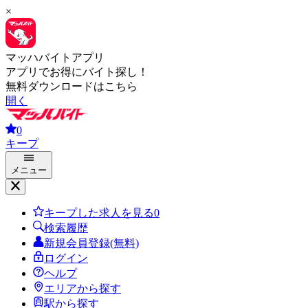
×
マッハバイトアプリ
アプリでお得にバイト探し！
無料ダウンロードはこちら
開く
0
キープ
メニュー
キープした求人を見る
0
検索履歴
新規会員登録(無料)
ログイン
ヘルプ
エリアから探す
駅から探す