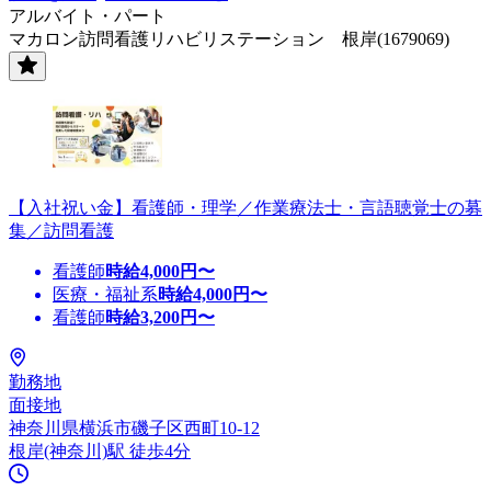
アルバイト・パート
マカロン訪問看護リハビリステーション 根岸(1679069)
【入社祝い金】看護師・理学／作業療法士・言語聴覚士の募
集／訪問看護
看護師
時給
4,000
円〜
医療・福祉系
時給
4,000
円〜
看護師
時給
3,200
円〜
勤務地
面接地
神奈川県横浜市磯子区西町10-12
根岸(神奈川)駅 徒歩4分