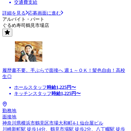
交通費支給
詳細を見る
応募画面に進む
アルバイト・パート
ぐるめ寿司鶴見市場店
履歴書不要。手ぶらで面接へ 週１～ＯＫ！髪色自由！高校
生◎
ホールスタッフ
時給
1,225
円〜
キッチンスタッフ
時給
1,225
円〜
勤務地
面接地
神奈川県横浜市鶴見区市場大和町4-1 仙台屋ビル
川崎新町駅 徒歩14分、鶴見市場駅 徒歩2分、八丁畷駅 徒歩