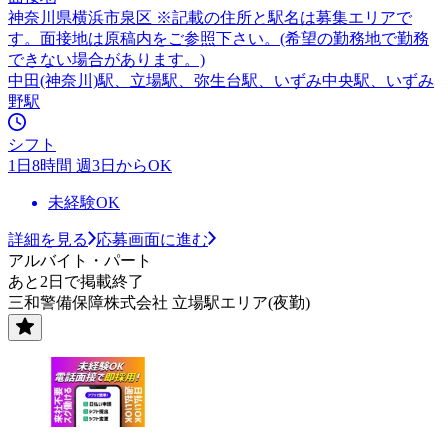
神奈川県横浜市泉区 ※記載の住所と駅名は募集エリアで
す。面接地は原稿内をご参照下さい。(希望の勤務地で勤務
できない場合があります。)
中田(神奈川)駅、立場駅、弥生台駅、いずみ中央駅、いずみ
野駅
シフト
1日8時間 週3日からOK
未経験OK
詳細を見る
応募画面に進む
アルバイト・パート
あと2日で掲載終了
三和警備保障株式会社 立場駅エリア(夜勤)