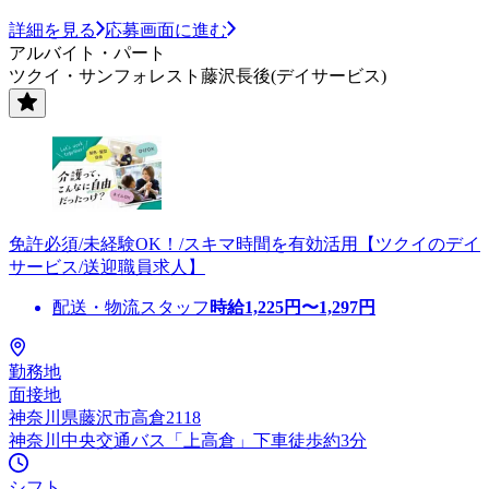
詳細を見る
応募画面に進む
アルバイト・パート
ツクイ・サンフォレスト藤沢長後(デイサービス)
免許必須/未経験OK！/スキマ時間を有効活用【ツクイのデイ
サービス/送迎職員求人】
配送・物流スタッフ
時給
1,225
円〜
1,297
円
勤務地
面接地
神奈川県藤沢市高倉2118
神奈川中央交通バス「上高倉」下車徒歩約3分
シフト