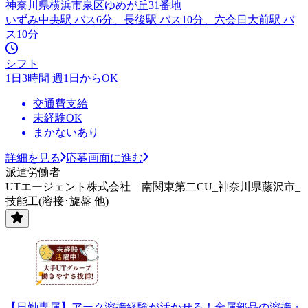
神奈川県横浜市泉区ゆめが丘31番地
いずみ中央駅 バス6分、長後駅 バス10分、六会日大前駅 バ
ス10分
シフト
1日3時間 週1日からOK
交通費支給
未経験OK
まかないあり
詳細を見る
応募画面に進む
派遣労働者
UTエージェント株式会社 南関東第二CU_神奈川県藤沢市_
技能工(溶接･旋盤 他)
【日勤専属】アーク溶接経験が活かせる！金属部品の溶接・