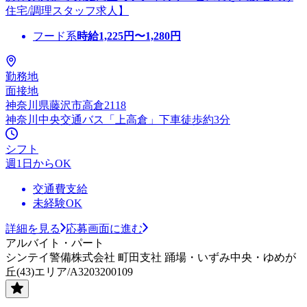
住宅/調理スタッフ求人】
フード系
時給
1,225
円〜
1,280
円
勤務地
面接地
神奈川県藤沢市高倉2118
神奈川中央交通バス「上高倉」下車徒歩約3分
シフト
週1日からOK
交通費支給
未経験OK
詳細を見る
応募画面に進む
アルバイト・パート
シンテイ警備株式会社 町田支社 踊場・いずみ中央・ゆめが
丘(43)エリア/A3203200109