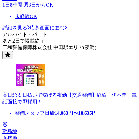
1日8時間 週3日からOK
未経験OK
詳細を見る
応募画面に進む
アルバイト・パート
あと2日で掲載終了
三和警備保障株式会社 中田駅エリア(夜勤)
高日給＆日払いで稼げる夜勤【交通警備】経験一切不問！電
話面接で即採用！
警備スタッフ
日給
14,063
円〜
18,635
円
勤務地
面接地