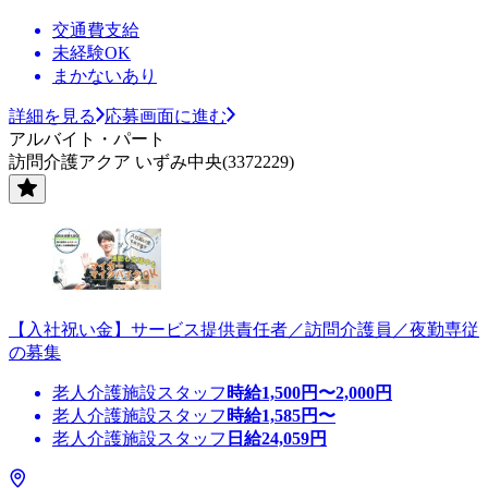
交通費支給
未経験OK
まかないあり
詳細を見る
応募画面に進む
アルバイト・パート
訪問介護アクア いずみ中央(3372229)
【入社祝い金】サービス提供責任者／訪問介護員／夜勤専従
の募集
老人介護施設スタッフ
時給
1,500
円〜
2,000
円
老人介護施設スタッフ
時給
1,585
円〜
老人介護施設スタッフ
日給
24,059
円