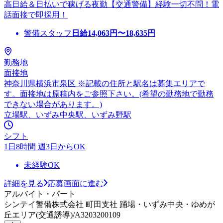
高日給＆日払いで稼げる夜勤【交通警備】経験一切不問！電
話面接で即採用！
警備スタッフ
日給
14,063
円〜
18,635
円
勤務地
面接地
神奈川県横浜市泉区 ※記載の住所と駅名は募集エリアで
す。面接地は原稿内をご参照下さい。(希望の勤務地で勤務
できない場合があります。)
立場駅、いずみ中央駅、いずみ野駅
シフト
1日8時間 週3日からOK
未経験OK
詳細を見る
応募画面に進む
アルバイト・パート
シンテイ警備株式会社 町田支社 踊場・いずみ中央・ゆめが
丘エリア(交通誘導)/A3203200109