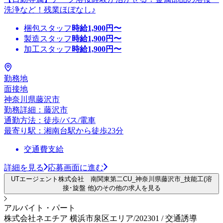
洗浄など！残業ほぼなし♪
梱包スタッフ
時給
1,900
円〜
製造スタッフ
時給
1,900
円〜
加工スタッフ
時給
1,900
円〜
勤務地
面接地
神奈川県藤沢市
勤務詳細：藤沢市
通勤方法：徒歩/バス/電車
最寄り駅：湘南台駅から徒歩23分
交通費支給
詳細を見る
応募画面に進む
UTエージェント株式会社 南関東第二CU_神奈川県藤沢市_技能工(溶
接･旋盤 他)のその他の求人を見る
アルバイト・パート
株式会社ネエチア 横浜市泉区エリア/202301 / 交通誘導