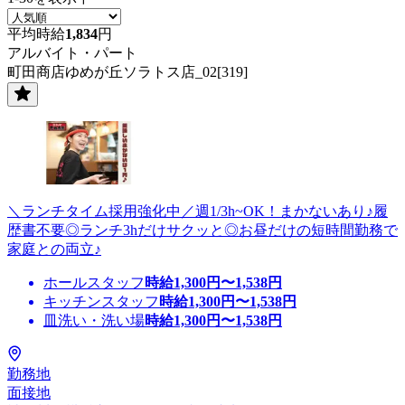
平均時給
1,834
円
アルバイト・パート
町田商店ゆめが丘ソラトス店_02[319]
＼ランチタイム採用強化中／週1/3h~OK！まかないあり♪履
歴書不要◎ランチ3hだけサクッと◎お昼だけの短時間勤務で
家庭との両立♪
ホールスタッフ
時給
1,300
円〜
1,538
円
キッチンスタッフ
時給
1,300
円〜
1,538
円
皿洗い・洗い場
時給
1,300
円〜
1,538
円
勤務地
面接地