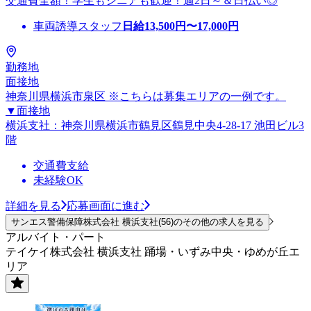
交通費全額！学生もシニアも歓迎！週2日～＆日払い◎
車両誘導スタッフ
日給
13,500
円〜
17,000
円
勤務地
面接地
神奈川県横浜市泉区 ※こちらは募集エリアの一例です。
▼面接地
横浜支社：神奈川県横浜市鶴見区鶴見中央4-28-17 池田ビル3
階
交通費支給
未経験OK
詳細を見る
応募画面に進む
サンエス警備保障株式会社 横浜支社(56)のその他の求人を見る
アルバイト・パート
テイケイ株式会社 横浜支社 踊場・いずみ中央・ゆめが丘エ
リア