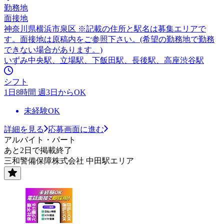
勤務地
面接地
神奈川県横浜市泉区 ※記載の住所と駅名は募集エリアで
す。面接地は原稿内をご参照下さい。(希望の勤務地で勤務
できない場合があります。)
いずみ中央駅、立場駅、下飯田駅、長後駅、高座渋谷駅
シフト
1日8時間 週3日からOK
未経験OK
詳細を見る
応募画面に進む
アルバイト・パート
あと2日で掲載終了
三和警備保障株式会社 中田駅エリア