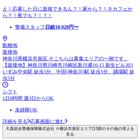
え！応募した日に面接できるん？！家から？！ネカフェか
ら？！夜でも？！？！
警備スタッフ
日給
10,920
円〜
勤務地
面接地
神奈川県横浜市泉区 ※こちらは募集エリアの一例です。
【面接地】神奈川県川崎市川崎区新川通10-15 新生ビル303
いずみ中央駅 徒歩5分、中田(神奈川)駅 徒歩5分、踊場駅 徒
歩5分
シフト
1日8時間 週3日からOK
未経験OK
詳細を見る
応募画面に進む
大真綜合警備保障株式会社 ※横浜市泉区エリア(13)Bのその他の求人を
見る