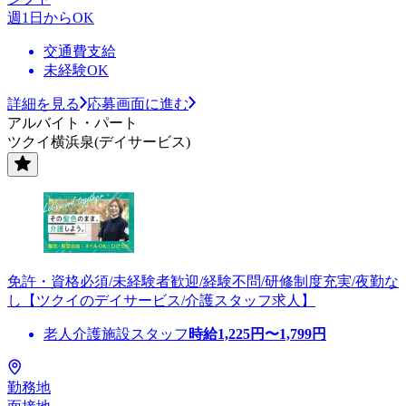
週1日からOK
交通費支給
未経験OK
詳細を見る
応募画面に進む
アルバイト・パート
ツクイ横浜泉(デイサービス)
免許・資格必須/未経験者歓迎/経験不問/研修制度充実/夜勤な
し【ツクイのデイサービス/介護スタッフ求人】
老人介護施設スタッフ
時給
1,225
円〜
1,799
円
勤務地