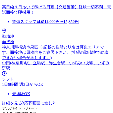
高日給＆日払いで稼げる日勤【交通警備】経験一切不問！電
話面接で即採用！
警備スタッフ
日給
12,000
円〜
15,850
円
勤務地
面接地
神奈川県横浜市泉区 ※記載の住所と駅名は募集エリアで
す。面接地は原稿内をご参照下さい。(希望の勤務地で勤務
できない場合があります。)
中田(神奈川)駅、立場駅、弥生台駅、いずみ中央駅、いずみ
野駅
シフト
1日8時間 週3日からOK
未経験OK
詳細を見る
応募画面に進む
アルバイト・パート