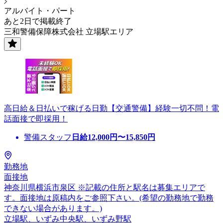
アルバイト・パート
あと2日で掲載終了
三和警備保障株式会社 立場駅エリア
高日給＆日払いで稼げる日勤【交通警備】経験一切不問！電
話面接で即採用！
警備スタッフ
日給
12,000
円〜
15,850
円
勤務地
面接地
神奈川県横浜市泉区 ※記載の住所と駅名は募集エリアで
す。面接地は原稿内をご参照下さい。(希望の勤務地で勤務
できない場合があります。)
立場駅、いずみ中央駅、いずみ野駅