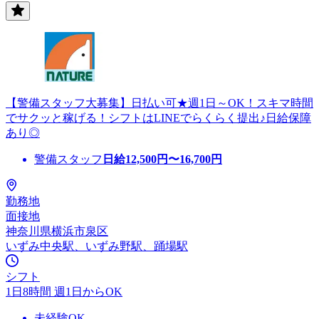
【警備スタッフ大募集】日払い可★週1日～OK！スキマ時間
でサクッと稼げる！シフトはLINEでらくらく提出♪日給保障
あり◎
警備スタッフ
日給
12,500
円〜
16,700
円
勤務地
面接地
神奈川県横浜市泉区
いずみ中央駅、いずみ野駅、踊場駅
シフト
1日8時間 週1日からOK
未経験OK