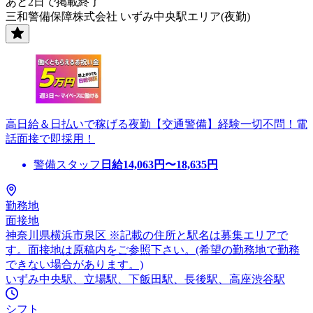
あと2日で掲載終了
三和警備保障株式会社 いずみ中央駅エリア(夜勤)
高日給＆日払いで稼げる夜勤【交通警備】経験一切不問！電
話面接で即採用！
警備スタッフ
日給
14,063
円〜
18,635
円
勤務地
面接地
神奈川県横浜市泉区 ※記載の住所と駅名は募集エリアで
す。面接地は原稿内をご参照下さい。(希望の勤務地で勤務
できない場合があります。)
いずみ中央駅、立場駅、下飯田駅、長後駅、高座渋谷駅
シフト