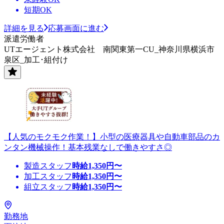
短期OK
詳細を見る
応募画面に進む
派遣労働者
UTエージェント株式会社 南関東第一CU_神奈川県横浜市
泉区_加工･組付け
【人気のモクモク作業！】小型の医療器具や自動車部品のカ
ンタン機械操作！基本残業なしで働きやすさ◎
製造スタッフ
時給
1,350
円〜
加工スタッフ
時給
1,350
円〜
組立スタッフ
時給
1,350
円〜
勤務地