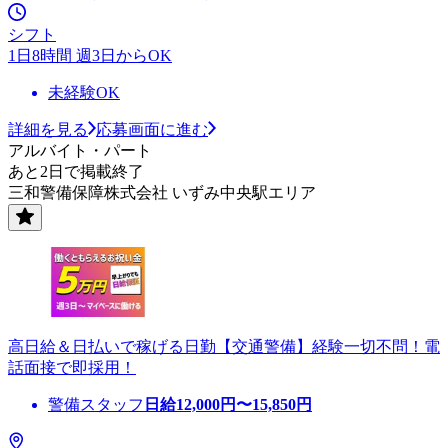
シフト
1日8時間 週3日からOK
未経験OK
詳細を見る
応募画面に進む
アルバイト・パート
あと2日で掲載終了
三和警備保障株式会社 いずみ中央駅エリア
高日給＆日払いで稼げる日勤【交通警備】経験一切不問！電
話面接で即採用！
警備スタッフ
日給
12,000
円〜
15,850
円