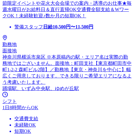
節限定イベントや花火大会会場での案内・誘導のお仕事★毎
週水曜日がお給料日＆直行直帰OK交通費全額支給＆Wワー
クOK！未経験歓迎♪数か月の短期OK！
警備スタッフ
日給
10,500
円〜
11,500
円
勤務地
面接地
神奈川県横浜市泉区 ※本原稿内の駅・エリア名は実際の勤
務地ではございません。面接地：町田支社【東京都町田市中
町1-2-2 森町ビル2階】／勤務地【東京・神奈川を中心に】幅
広くご用意しております。できる限りご希望エリアになるよ
う考慮いたします。
踊場駅、いずみ中央駅、ゆめが丘駅
シフト
1日8時間からOK
交通費支給
未経験OK
短期OK