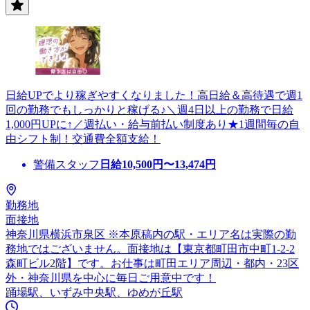
日給UPでより稼ぎやすくなりました！高日給＆高待遇で週1
回の勤務でもしっかりと稼げる♪＼週4日以上の勤務で日給
1,000円UPに↑／週払い・給与前払い制度あり★1週間毎の自
由シフト制！交通費全額支給！
警備スタッフ
日給
10,500
円〜
13,474
円
勤務地
面接地
神奈川県横浜市泉区 ※本原稿内の駅・エリア名は実際の勤
務地ではございません。面接地は【東京都町田市中町1-2-2
森町ビル2階】です。お仕事は町田エリア周辺・都内・23区
外・神奈川県を中心に毎日ご用意中です！
踊場駅、いずみ中央駅、ゆめが丘駅