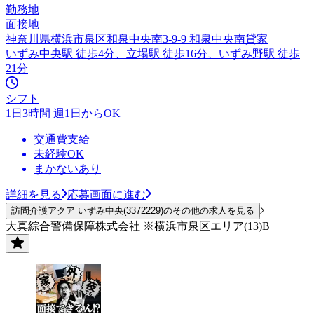
勤務地
面接地
神奈川県横浜市泉区和泉中央南3-9-9 和泉中央南貸家
いずみ中央駅 徒歩4分、立場駅 徒歩16分、いずみ野駅 徒歩
21分
シフト
1日3時間 週1日からOK
交通費支給
未経験OK
まかないあり
詳細を見る
応募画面に進む
訪問介護アクア いずみ中央(3372229)のその他の求人を見る
大真綜合警備保障株式会社 ※横浜市泉区エリア(13)B