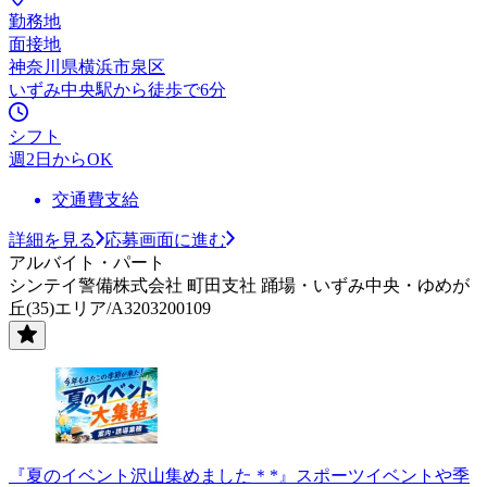
勤務地
面接地
神奈川県横浜市泉区
いずみ中央駅から徒歩で6分
シフト
週2日からOK
交通費支給
詳細を見る
応募画面に進む
アルバイト・パート
シンテイ警備株式会社 町田支社 踊場・いずみ中央・ゆめが
丘(35)エリア/A3203200109
『夏のイベント沢山集めました＊*』スポーツイベントや季