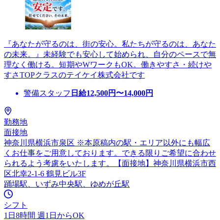
『あなたが守るのは、街の安心。私たちが守るのは、あなた
の未来。』未経験でも安心して始められ、自分のペースで無
理なく働ける。短期やWワークもOK。働きやすさ・続けや
すさTOPクラスのテイケイ株式会社です
警備スタッフ
日給
12,500
円〜
14,000
円
勤務地
面接地
神奈川県横浜市泉区 ※本原稿内の駅・エリア以外にも幅広
くお仕事をご用意しております。できる限りご希望に合わせ
られるよう考慮をいたします。【面接地】神奈川県横浜市西
区北幸2-1-6 鶴見ビル3F
踊場駅、いずみ中央駅、ゆめが丘駅
シフト
1日8時間 週1日からOK