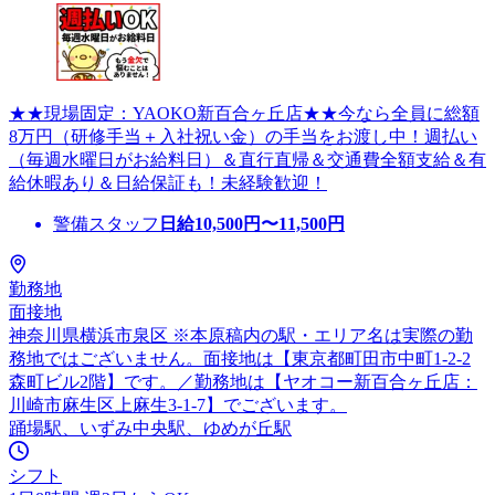
★★現場固定：YAOKO新百合ヶ丘店★★今なら全員に総額
8万円（研修手当＋入社祝い金）の手当をお渡し中！週払い
（毎週水曜日がお給料日）＆直行直帰＆交通費全額支給＆有
給休暇あり＆日給保証も！未経験歓迎！
警備スタッフ
日給
10,500
円〜
11,500
円
勤務地
面接地
神奈川県横浜市泉区 ※本原稿内の駅・エリア名は実際の勤
務地ではございません。面接地は【東京都町田市中町1-2-2
森町ビル2階】です。／勤務地は【ヤオコー新百合ヶ丘店：
川崎市麻生区上麻生3-1-7】でございます。
踊場駅、いずみ中央駅、ゆめが丘駅
シフト