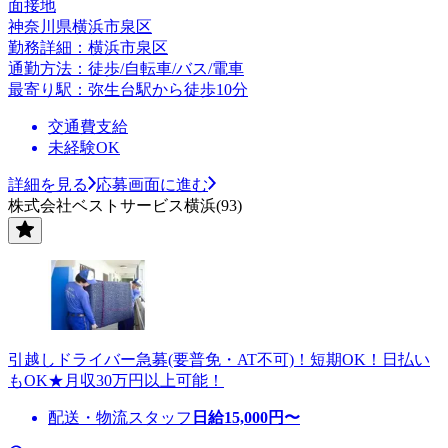
面接地
神奈川県横浜市泉区
勤務詳細：横浜市泉区
通勤方法：徒歩/自転車/バス/電車
最寄り駅：弥生台駅から徒歩10分
交通費支給
未経験OK
詳細を見る
応募画面に進む
株式会社ベストサービス横浜(93)
引越しドライバー急募(要普免・AT不可)！短期OK！日払い
もOK★月収30万円以上可能！
配送・物流スタッフ
日給
15,000
円〜