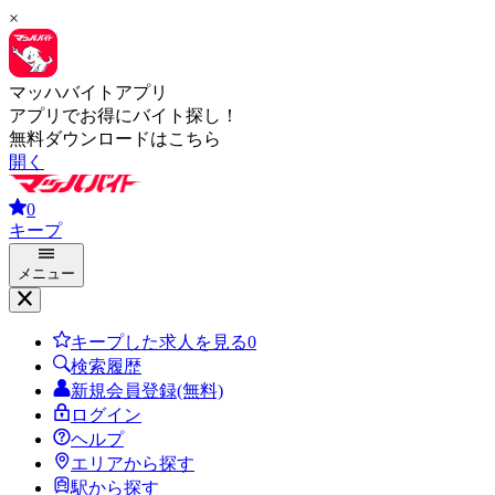
×
マッハバイトアプリ
アプリでお得にバイト探し！
無料ダウンロードはこちら
開く
0
キープ
メニュー
キープした求人を見る
0
検索履歴
新規会員登録(無料)
ログイン
ヘルプ
エリアから探す
駅から探す