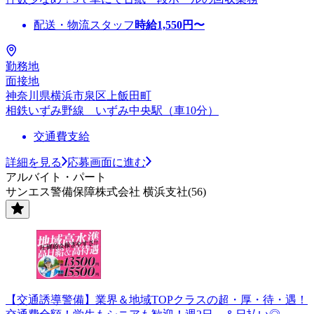
配送・物流スタッフ
時給
1,550
円〜
勤務地
面接地
神奈川県横浜市泉区上飯田町
相鉄いずみ野線 いずみ中央駅（車10分）
交通費支給
詳細を見る
応募画面に進む
アルバイト・パート
サンエス警備保障株式会社 横浜支社(56)
【交通誘導警備】業界＆地域TOPクラスの超・厚・待・遇！