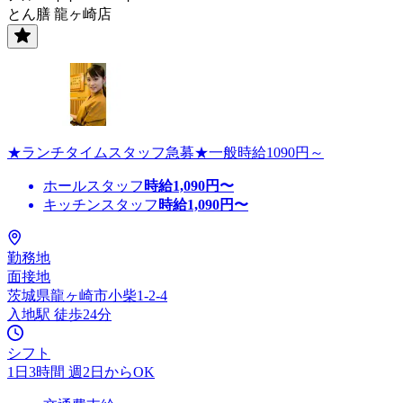
とん膳 龍ヶ崎店
★ランチタイムスタッフ急募★一般時給1090円～
ホールスタッフ
時給
1,090
円〜
キッチンスタッフ
時給
1,090
円〜
勤務地
面接地
茨城県龍ヶ崎市小柴1-2-4
入地駅 徒歩24分
シフト
1日3時間 週2日からOK