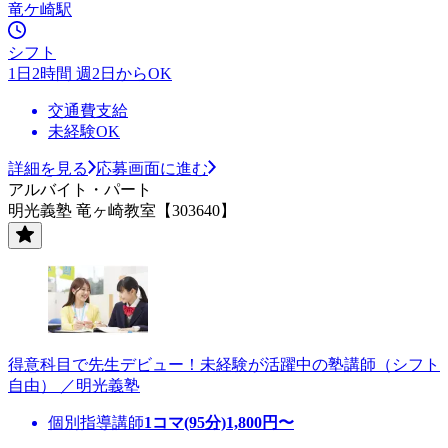
竜ケ崎駅
シフト
1日2時間 週2日からOK
交通費支給
未経験OK
詳細を見る
応募画面に進む
アルバイト・パート
明光義塾 竜ヶ崎教室【303640】
得意科目で先生デビュー！未経験が活躍中の塾講師（シフト
自由） ／明光義塾
個別指導講師
1コマ(95分)
1,800
円〜