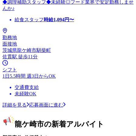
◆調理補助スタッフ◆未経験◎フード業界で安定勤務しませ
んか♪
給食スタッフ
時給
1,094
円〜
勤務地
面接地
茨城県龍ケ崎市馴柴町
佐貫駅 徒歩11分
シフト
1日5.5時間 週3日からOK
交通費支給
未経験OK
詳細を見る
応募画面に進む
龍ケ崎市の新着アルバイト