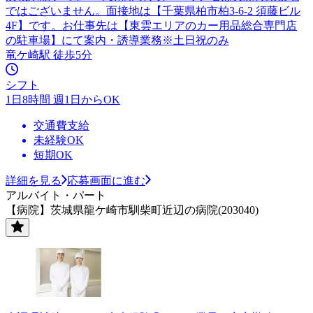
ではございません。面接地は【千葉県柏市柏3-6-2 須藤ビル
4F】です。お仕事先は【東雲エリアのカー用品総合専門店
の駐車場】にて案内・誘導業務※土日祝のみ
竜ケ崎駅 徒歩5分
シフト
1日8時間 週1日からOK
交通費支給
未経験OK
短期OK
詳細を見る
応募画面に進む
アルバイト・パート
【病院】茨城県龍ケ崎市馴柴町近辺の病院(203040)