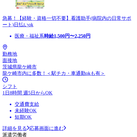
急募！【経験・資格一切不要】看護助手(病院内の日常サポ
ート)日払いok
医療・福祉系
時給
1,500
円〜
2,250
円
勤務地
面接地
茨城県龍ケ崎市
龍ケ崎市内に多数！＜駅チカ・車通勤okも有＞
シフト
1日8時間 週5日からOK
交通費支給
未経験OK
短期OK
詳細を見る
応募画面に進む
派遣労働者