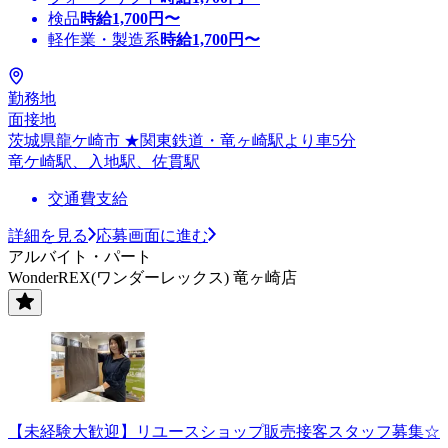
検品
時給
1,700
円〜
軽作業・製造系
時給
1,700
円〜
勤務地
面接地
茨城県龍ケ崎市 ★関東鉄道・竜ヶ崎駅より車5分
竜ケ崎駅、入地駅、佐貫駅
交通費支給
詳細を見る
応募画面に進む
アルバイト・パート
WonderREX(ワンダーレックス) 竜ヶ崎店
【未経験大歓迎】リユースショップ販売接客スタッフ募集☆