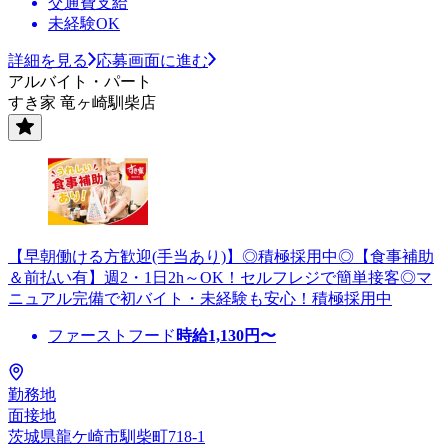
交通費支給
未経験OK
詳細を見る
応募画面に進む
アルバイト・パート
すき家 竜ヶ崎馴柴店
【早朝働ける方歓迎(手当あり)】◎積極採用中◎【食事補助
＆前払い有】週2・1日2h～OK！セルフレジで簡単接客◎マ
ニュアル完備で初バイト・未経験も安心！積極採用中
ファーストフード
時給
1,130
円〜
勤務地
面接地
茨城県龍ケ崎市馴柴町718-1