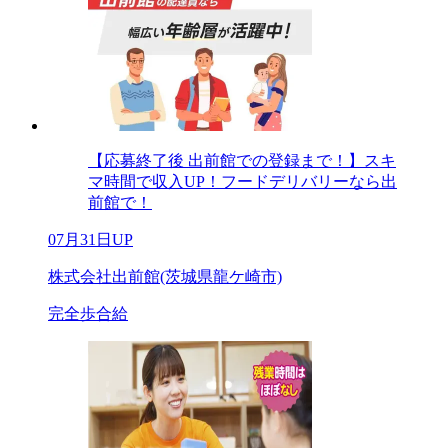
【応募終了後 出前館での登録まで！】スキ
マ時間で収入UP！フードデリバリーなら出
前館で！
07月31日UP
株式会社出前館(茨城県龍ケ崎市)
完全歩合給