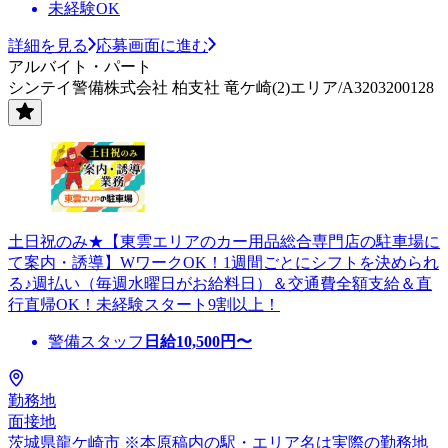
未経験OK
詳細を見る
応募画面に進む
アルバイト・パート
シンテイ警備株式会社 柏支社 竜ケ崎(2)エリア/A3203200128
土日祝のみ★【東雲エリアのカー用品総合専門店の駐車場に
て案内・誘導】WワークOK！1週間ごとにシフトを決められ
る♪週払い（毎週水曜日がお給料日）＆交通費全額支給＆直
行直帰OK！未経験スタート9割以上！
警備スタッフ
日給
10,500
円〜
勤務地
面接地
茨城県龍ケ崎市 ※本原稿内の駅・エリア名は実際の勤務地