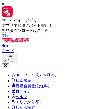
×
マッハバイトアプリ
アプリでお得にバイト探し！
無料ダウンロードはこちら
開く
0
キープ
メニュー
キープした求人を見る
0
検索履歴
新規会員登録(無料)
ログイン
ヘルプ
エリアから探す
駅から探す