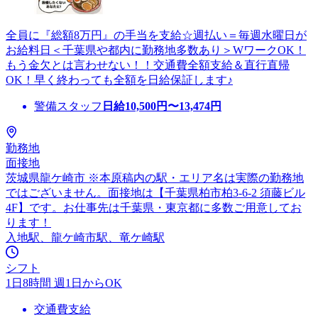
全員に『総額8万円』の手当を支給☆週払い＝毎週水曜日が
お給料日＜千葉県や都内に勤務地多数あり＞WワークOK！
もう金欠とは言わせない！！交通費全額支給＆直行直帰
OK！早く終わっても全額を日給保証します♪
警備スタッフ
日給
10,500
円〜
13,474
円
勤務地
面接地
茨城県龍ケ崎市 ※本原稿内の駅・エリア名は実際の勤務地
ではございません。面接地は【千葉県柏市柏3-6-2 須藤ビル
4F】です。お仕事先は千葉県・東京都に多数ご用意してお
ります！
入地駅、龍ケ崎市駅、竜ケ崎駅
シフト
1日8時間 週1日からOK
交通費支給