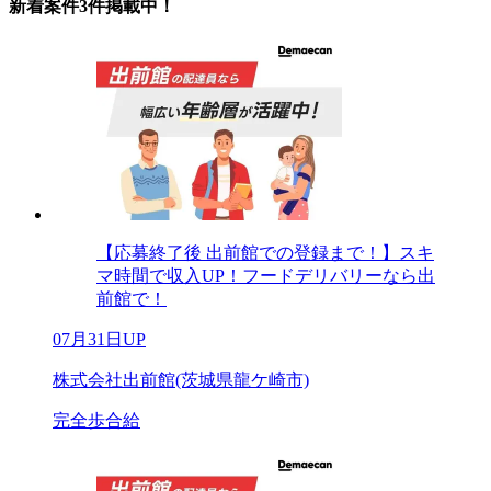
新着案件3件掲載中！
【応募終了後 出前館での登録まで！】スキ
マ時間で収入UP！フードデリバリーなら出
前館で！
07月31日UP
株式会社出前館(茨城県龍ケ崎市)
完全歩合給