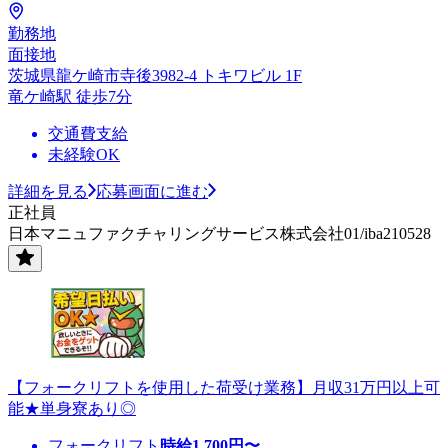
勤務地
面接地
茨城県龍ケ崎市寺後3982-4 トキワビル 1F
竜ケ崎駅 徒歩7分
交通費支給
未経験OK
詳細を見る
応募画面に進む
正社員
日本マニュファクチャリングサービス株式会社01/iba210528
【フォークリフトを使用した荷受け業務】月収31万円以上可
能★単身寮あり◎
フォークリフト
時給
1,700
円〜