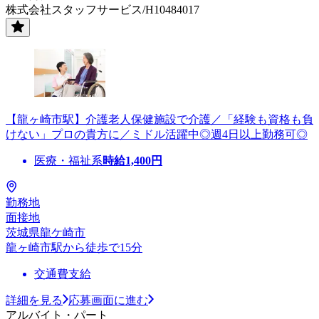
株式会社スタッフサービス/H10484017
【龍ヶ崎市駅】介護老人保健施設で介護／「経験も資格も負
けない」プロの貴方に／ミドル活躍中◎週4日以上勤務可◎
医療・福祉系
時給
1,400
円
勤務地
面接地
茨城県龍ケ崎市
龍ヶ崎市駅から徒歩で15分
交通費支給
詳細を見る
応募画面に進む
アルバイト・パート