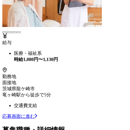
給与
医療・福祉系
時給
1,080
円〜
1,130
円
勤務地
面接地
茨城県龍ケ崎市
竜ヶ崎駅から徒歩で5分
交通費支給
応募画面に進む
募集職種・詳細情報