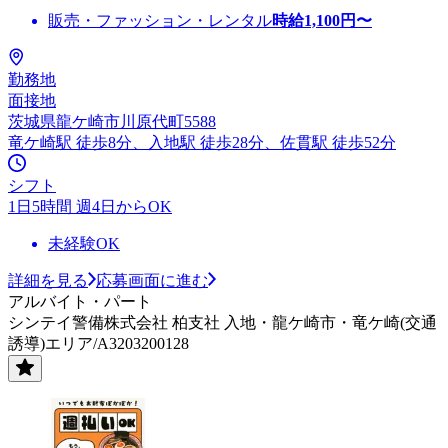
販売・ファッション・レンタル
時給
1,100
円〜
勤務地
面接地
茨城県龍ケ崎市川原代町5588
竜ケ崎駅 徒歩8分、入地駅 徒歩28分、佐貫駅 徒歩52分
シフト
1日5時間 週4日からOK
未経験OK
詳細を見る
応募画面に進む
アルバイト・パート
シンテイ警備株式会社 柏支社 入地・龍ケ崎市・竜ケ崎(交通
誘導)エリア/A3203200128