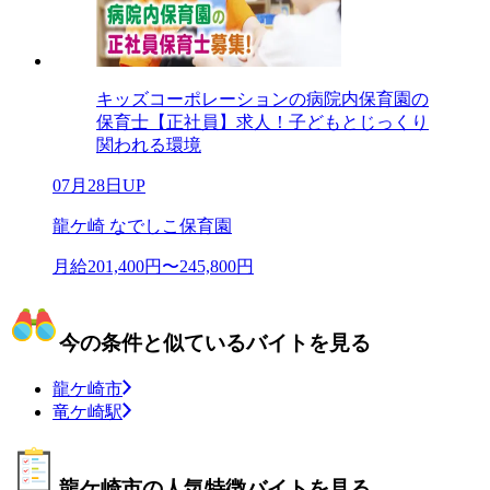
キッズコーポレーションの病院内保育園の
保育士【正社員】求人！子どもとじっくり
関われる環境
07月28日UP
龍ケ崎 なでしこ保育園
月給201,400円〜245,800円
今の条件と似ているバイトを見る
龍ケ崎市
竜ケ崎駅
龍ケ崎市の人気特徴バイトを見る