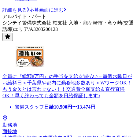
詳細を見る
応募画面に進む
アルバイト・パート
シンテイ警備株式会社 柏支社 入地・龍ケ崎市・竜ケ崎(交通
誘導)エリア/A3203200128
全員に『総額8万円』の手当を支給☆週払い＝毎週水曜日が
お給料日＜千葉県や都内に勤務地多数あり＞WワークOK！
もう金欠とは言わせない！！交通費全額支給＆直行直帰
OK！早く終わっても全額を日給保証します♪
警備スタッフ
日給
10,500
円〜
13,474
円
勤務地
面接地