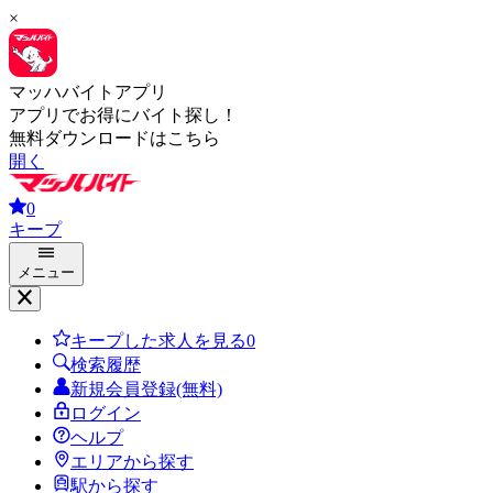
×
マッハバイトアプリ
アプリでお得にバイト探し！
無料ダウンロードはこちら
開く
0
キープ
メニュー
キープした求人を見る
0
検索履歴
新規会員登録(無料)
ログイン
ヘルプ
エリアから探す
駅から探す