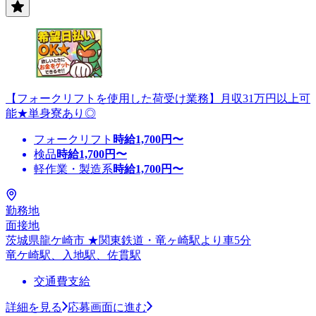
【フォークリフトを使用した荷受け業務】月収31万円以上可
能★単身寮あり◎
フォークリフト
時給
1,700
円〜
検品
時給
1,700
円〜
軽作業・製造系
時給
1,700
円〜
勤務地
面接地
茨城県龍ケ崎市 ★関東鉄道・竜ヶ崎駅より車5分
竜ケ崎駅、入地駅、佐貫駅
交通費支給
詳細を見る
応募画面に進む