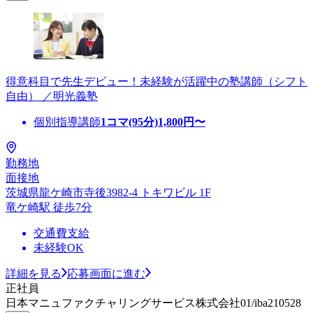
得意科目で先生デビュー！未経験が活躍中の塾講師（シフト
自由） ／明光義塾
個別指導講師
1コマ(95分)
1,800
円〜
勤務地
面接地
茨城県龍ケ崎市寺後3982-4 トキワビル 1F
竜ケ崎駅 徒歩7分
交通費支給
未経験OK
詳細を見る
応募画面に進む
正社員
日本マニュファクチャリングサービス株式会社01/iba210528