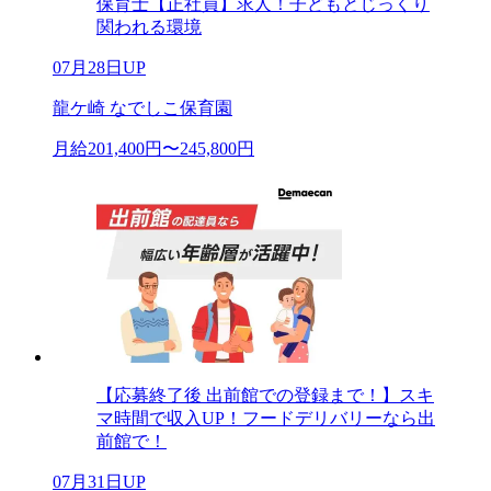
保育士【正社員】求人！子どもとじっくり
関われる環境
07月28日UP
龍ケ崎 なでしこ保育園
月給201,400円〜245,800円
【応募終了後 出前館での登録まで！】スキ
マ時間で収入UP！フードデリバリーなら出
前館で！
07月31日UP