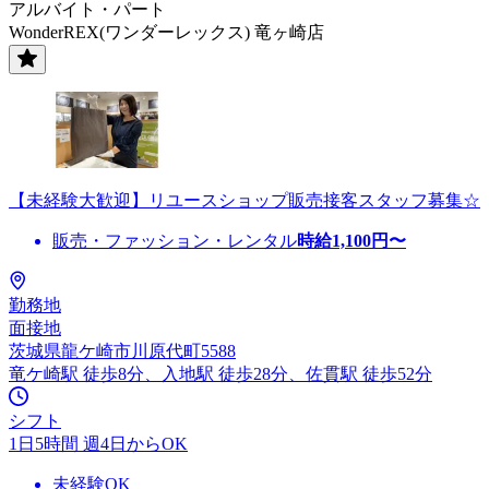
アルバイト・パート
WonderREX(ワンダーレックス) 竜ヶ崎店
【未経験大歓迎】リユースショップ販売接客スタッフ募集☆
販売・ファッション・レンタル
時給
1,100
円〜
勤務地
面接地
茨城県龍ケ崎市川原代町5588
竜ケ崎駅 徒歩8分、入地駅 徒歩28分、佐貫駅 徒歩52分
シフト
1日5時間 週4日からOK
未経験OK