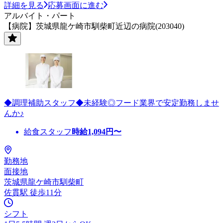
詳細を見る
応募画面に進む
アルバイト・パート
【病院】茨城県龍ケ崎市馴柴町近辺の病院(203040)
◆調理補助スタッフ◆未経験◎フード業界で安定勤務しませ
んか♪
給食スタッフ
時給
1,094
円〜
勤務地
面接地
茨城県龍ケ崎市馴柴町
佐貫駅 徒歩11分
シフト