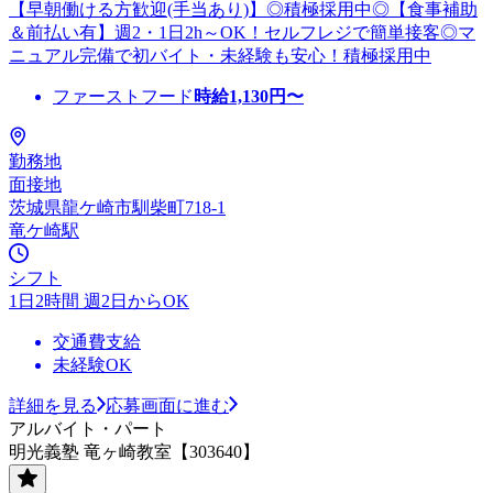
【早朝働ける方歓迎(手当あり)】◎積極採用中◎【食事補助
＆前払い有】週2・1日2h～OK！セルフレジで簡単接客◎マ
ニュアル完備で初バイト・未経験も安心！積極採用中
ファーストフード
時給
1,130
円〜
勤務地
面接地
茨城県龍ケ崎市馴柴町718-1
竜ケ崎駅
シフト
1日2時間 週2日からOK
交通費支給
未経験OK
詳細を見る
応募画面に進む
アルバイト・パート
明光義塾 竜ヶ崎教室【303640】