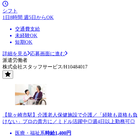
シフト
1日8時間 週5日からOK
交通費支給
未経験OK
短期OK
詳細を見る
応募画面に進む
派遣労働者
株式会社スタッフサービス/H10484017
【龍ヶ崎市駅】介護老人保健施設で介護／「経験も資格も負
けない」プロの貴方に／ミドル活躍中◎週4日以上勤務可◎
医療・福祉系
時給
1,400
円