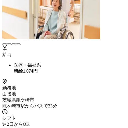
給与
医療・福祉系
時給
1,074
円
勤務地
面接地
茨城県龍ケ崎市
龍ヶ崎市駅からバスで23分
シフト
週2日からOK