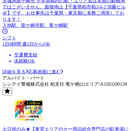
茨城県龍ケ崎市 ※本原稿内の駅・エリア名は実際の勤務地
ではございません。面接地は【千葉県柏市柏3-6-2 須藤ビル
4F】です。お仕事先は千葉県・東京都に多数ご用意してお
ります！
入地駅、龍ケ崎市駅、竜ケ崎駅
シフト
1日8時間 週1日からOK
交通費支給
未経験OK
詳細を見る
応募画面に進む
アルバイト・パート
シンテイ警備株式会社 柏支社 竜ケ崎(2)エリア/A3203200128
土日祝のみ★【東雲エリアのカー用品総合専門店の駐車場に