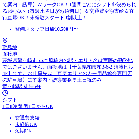
て案内・誘導】WワークOK！1週間ごとにシフトを決められ
る♪週払い（毎週水曜日がお給料日）＆交通費全額支給＆直
行直帰OK！未経験スタート9割以上！
警備スタッフ
日給
10,500
円〜
勤務地
面接地
茨城県龍ケ崎市 ※本原稿内の駅・エリア名は実際の勤務地
ではございません。面接地は【千葉県柏市柏3-6-2 須藤ビル
4F】です。お仕事先は【東雲エリアのカー用品総合専門店
の駐車場】にて案内・誘導業務※土日祝のみ
竜ケ崎駅 徒歩5分
シフト
1日8時間 週1日からOK
交通費支給
未経験OK
短期OK