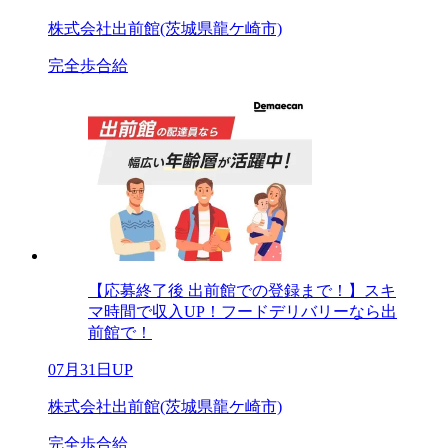
株式会社出前館(茨城県龍ケ崎市)
完全歩合給
【応募終了後 出前館での登録まで！】スキ
マ時間で収入UP！フードデリバリーなら出
前館で！
07月31日UP
株式会社出前館(茨城県龍ケ崎市)
完全歩合給