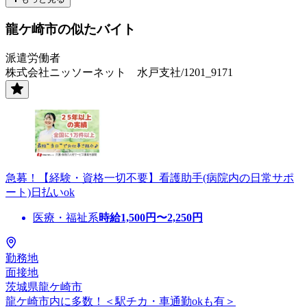
龍ケ崎市の似たバイト
派遣労働者
株式会社ニッソーネット 水戸支社/1201_9171
急募！【経験・資格一切不要】看護助手(病院内の日常サポ
ート)日払いok
医療・福祉系
時給
1,500
円〜
2,250
円
勤務地
面接地
茨城県龍ケ崎市
龍ケ崎市内に多数！＜駅チカ・車通勤okも有＞