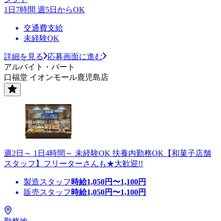
1日7時間 週5日からOK
交通費支給
未経験OK
詳細を見る
応募画面に進む
アルバイト・パート
口福堂 イオンモール鹿児島店
週2日～ 1日4時間～ 未経験OK 扶養内勤務OK【和菓子店舗
スタッフ】フリーターさんも★大歓迎!!
製造スタッフ
時給
1,050
円〜
1,100
円
販売スタッフ
時給
1,050
円〜
1,100
円