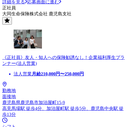
詳細を見る
応募画面に進む
正社員
大同生命保険株式会社 鹿児島支社
《正社員》友人・知人への保険勧誘なし！企業福利厚生プラ
ンナー(法人営業)
法人営業
月給
210,000
円〜
250,000
円
勤務地
面接地
鹿児島県鹿児島市加治屋町15-9
高見馬場駅 徒歩4分、加治屋町駅 徒歩5分、鹿児島中央駅 徒
歩13分
シフト