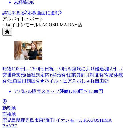
未経験OK
詳細を見る
応募画面に進む
アルバイト・パート
ikka イオンモールKAGOSHIMA BAY店
時給1100円～1300円 日祝＋50円※経験により優遇/週2日～/
交通費支給(当社規定内)/昇給有/従業員割引制度有/有給休暇
有/社員登用制度有★ネイル・ピアスおしゃれ自由◎
アパレル販売スタッフ
時給
1,100
円〜
1,300
円
勤務地
面接地
鹿児島県鹿児島市東開町7 イオンモールKAGOSHIMA
BAY3F