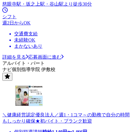
慈眼寺駅・坂之上駅・谷山駅より徒歩30分
シフト
週2日からOK
交通費支給
未経験OK
まかないあり
詳細を見る
応募画面に進む
アルバイト・パート
ナビ個別指導学院 伊敷校
＼健康経営認定優良法人／週1・1コマ～の勤務で自分の時間
もしっかり確保★初バイト・ブランク歓迎
個別指導講師
時給
1,140
円〜
1,466
円