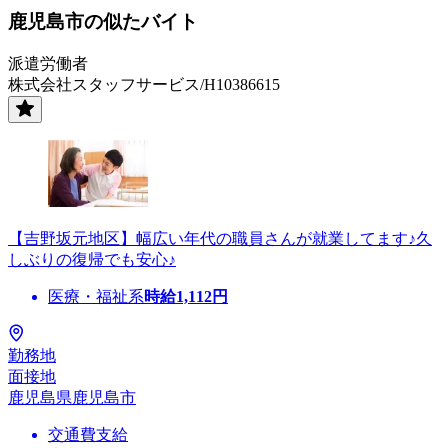
鹿児島市の似たバイト
派遣労働者
株式会社スタッフサービス/H10386615
【吉野坂元地区】幅広い年代の職員さんが就業してます♪久
しぶりの復帰でも安心♪
医療・福祉系
時給
1,112
円
勤務地
面接地
鹿児島県鹿児島市
交通費支給