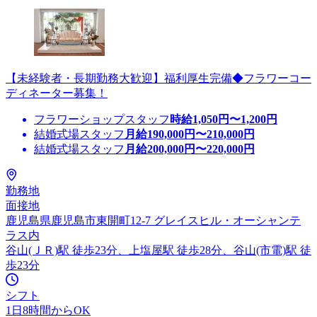
【未経験者・長期勤務大歓迎】福利厚生完備◆フラワーコー
ディネーター募集！
フラワーショップスタッフ
時給
1,050
円〜
1,200
円
結婚式場スタッフ
月給
190,000
円〜
210,000
円
結婚式場スタッフ
月給
200,000
円〜
220,000
円
勤務地
面接地
鹿児島県鹿児島市東開町12-7 グレイスヒル・オーシャンテ
ラス内
谷山(ＪＲ)駅 徒歩23分、上塩屋駅 徒歩28分、谷山(市電)駅 徒
歩23分
シフト
1日8時間からOK