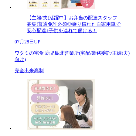
【主婦(夫)活躍中】お弁当の配達スタッフ
募集!普通免許必須◎乗り慣れた自家用車で
安心配達♪子供を連れて働ける！
07月28日UP
ワタミの宅食 鹿児島北営業所(宅配/業務委託/主婦(夫)
向け)
完全出来高制