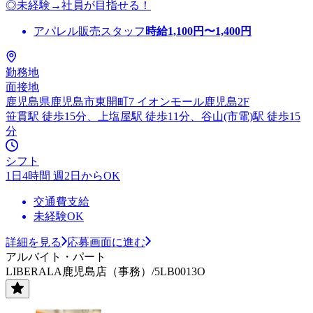
◎未経験→社員が目指せる！
アパレル販売スタッフ
時給
1,100
円〜
1,400
円
勤務地
面接地
鹿児島県鹿児島市東開町7 イオンモール鹿児島2F
笹貫駅 徒歩15分、上塩屋駅 徒歩11分、谷山(市電)駅 徒歩15
分
シフト
1日4時間 週2日からOK
交通費支給
未経験OK
詳細を見る
応募画面に進む
アルバイト・パート
LIBERALA鹿児島店（事務）/5LB0013O