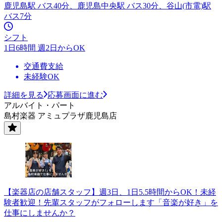
鹿児島駅 バス40分、鹿児島中央駅 バス30分、谷山(市電)駅
バス7分
シフト
1日6時間 週2日からOK
交通費支給
未経験OK
詳細を見る
応募画面に進む
アルバイト・パート
島村楽器 アミュプラザ鹿児島店
【楽器店の店舗スタッフ】週3日、1日5.5時間からOK！未経
験者歓迎！先輩スタッフがフォローします「音楽が好き」を
仕事にしませんか？