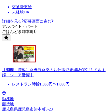
交通費支給
未経験OK
詳細を見る
応募画面に進む
アルバイト・パート
ごはんどき卸本町店
【調理・接客】食券制食堂のお仕事◎未経験OK!!ミドル主
婦・シニア活躍中
レストラン
時給
1,030
円〜
1,080
円
勤務地
面接地
鹿児島県鹿児島市卸本町8-23