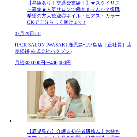
【昇給あり！交通費支給！】★スタイリス
ト募集★人気サロンで働きませんか？復職
希望の方大歓迎◎ネイル・ピアス・カラー
OKで自分らしく働けます♪
07月29日UP
HAIR SALON IWASAKI 鹿児島七ツ島店［正社員］店
長候補(株式会社ハクブン)
月給300,000円〜400,000円
【鹿児島市】介護☆初任者研修以上お持ち