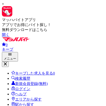
×
マッハバイトアプリ
アプリでお得にバイト探し！
無料ダウンロードはこちら
開く
0
キープ
メニュー
キープした求人を見る
0
検索履歴
新規会員登録(無料)
ログイン
ヘルプ
エリアから探す
駅から探す