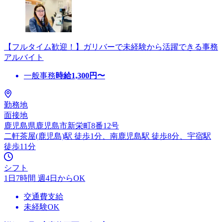
【フルタイム歓迎！】ガリバーで未経験から活躍できる事務
アルバイト
一般事務
時給
1,300
円〜
勤務地
面接地
鹿児島県鹿児島市新栄町8番12号
二軒茶屋(鹿児島)駅 徒歩1分、南鹿児島駅 徒歩8分、宇宿駅
徒歩11分
シフト
1日7時間 週4日からOK
交通費支給
未経験OK