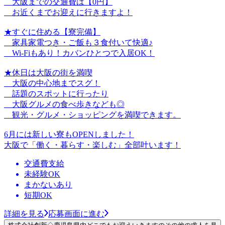
大阪までの交通費は【0円】
お近くまでお迎えに行きますよ！
★すぐに住める【寮完備】
家具家電つき・ご飯も３食付いて快適♪
Wi-Fiもあり！カバンひとつで入居OK！
★休日は大阪の街を満喫
大阪の中心地までスグ！
話題のスポットに行ったり
大阪グルメの食べ歩きなども◎
観光・グルメ・ショッピングを満喫できます。
6月には新しい寮もOPENしました！
大阪で「働く・暮らす・楽しむ」全部叶います！
交通費支給
未経験OK
まかないあり
短期OK
詳細を見る
応募画面に進む