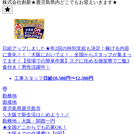
株式会社創新★鹿児島県内どこでもお迎えいきます★
日給アップしました★年2回の特別支給も決定！稼げる内容
に進化！！「大阪においでよ！」全国からスタッフが集まっ
てます！【現場での簡単作業】スグに住める個室寮でご飯3
食付き！男性活躍中！
工事スタッフ
日給
10,500
円〜
12,500
円
勤務地
面接地
鹿児島県鹿児島市
＼大阪で新生活はじめよう！／
勤務地：大阪・関西一円
★全国どこからでも応募OK！
大阪までの交通費は【0円】