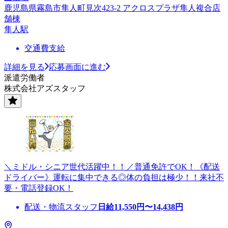
鹿児島県霧島市隼人町見次423-2 アクロスプラザ隼人複合店
舗棟
隼人駅
交通費支給
詳細を見る
応募画面に進む
派遣労働者
株式会社アズスタッフ
＼ミドル・シニア世代活躍中！！／普通免許でOK！《配送
ドライバー》運転に集中できる◎体の負担は極少！！来社不
要・電話登録OK！
配送・物流スタッフ
日給
11,550
円〜
14,438
円