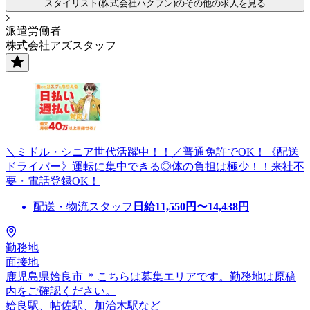
スタイリスト(株式会社ハクブン)のその他の求人を見る
派遣労働者
株式会社アズスタッフ
＼ミドル・シニア世代活躍中！！／普通免許でOK！《配送
ドライバー》運転に集中できる◎体の負担は極少！！来社不
要・電話登録OK！
配送・物流スタッフ
日給
11,550
円〜
14,438
円
勤務地
面接地
鹿児島県姶良市 ＊こちらは募集エリアです。勤務地は原稿
内をご確認ください。
姶良駅、帖佐駅、加治木駅など