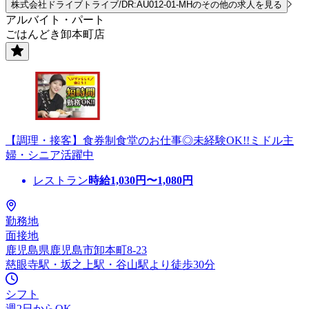
株式会社ドライブトライブ/DR:AU012-01-MHのその他の求人を見る
アルバイト・パート
ごはんどき卸本町店
【調理・接客】食券制食堂のお仕事◎未経験OK!!ミドル主
婦・シニア活躍中
レストラン
時給
1,030
円〜
1,080
円
勤務地
面接地
鹿児島県鹿児島市卸本町8-23
慈眼寺駅・坂之上駅・谷山駅より徒歩30分
シフト
週2日からOK