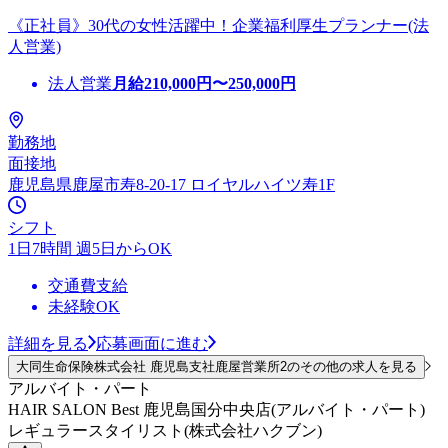
《正社員》30代の女性活躍中！企業福利厚生プランナー(法
人営業)
法人営業
月給
210,000
円〜
250,000
円
勤務地
面接地
鹿児島県鹿屋市寿8-20-17 ロイヤルハイツ寿1F
シフト
1日7時間 週5日からOK
交通費支給
未経験OK
詳細を見る
応募画面に進む
大同生命保険株式会社 鹿児島支社鹿屋営業所2のその他の求人を見る
アルバイト・パート
HAIR SALON Best 鹿児島国分中央店(アルバイト・パート)
レギュラースタイリスト(株式会社ハクブン)