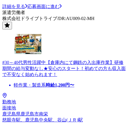
詳細を見る
応募画面に進む
派遣労働者
株式会社ドライブトライブ/DR:AU009-02-MH
#30～40代男性活躍中【倉庫内にて鋼鉄の入出庫作業】研修
期間の給与変動なし★安心のスタート！初めての方も収入面
で不安なく始められます！
軽作業・製造系
時給
1,200
円〜
勤務地
面接地
鹿児島県鹿児島市南栄
慈眼寺駅、鹿児島中央駅、谷山(ＪＲ)駅