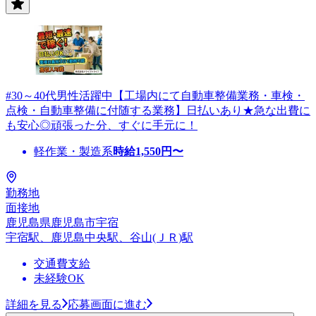
#30～40代男性活躍中【工場内にて自動車整備業務・車検・
点検・自動車整備に付随する業務】日払いあり★急な出費に
も安心◎頑張った分、すぐに手元に！
軽作業・製造系
時給
1,550
円〜
勤務地
面接地
鹿児島県鹿児島市宇宿
宇宿駅、鹿児島中央駅、谷山(ＪＲ)駅
交通費支給
未経験OK
詳細を見る
応募画面に進む