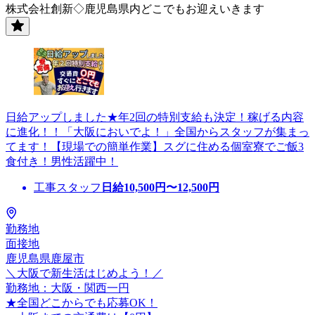
株式会社創新◇鹿児島県内どこでもお迎えいきます
日給アップしました★年2回の特別支給も決定！稼げる内容
に進化！！「大阪においでよ！」全国からスタッフが集まっ
てます！【現場での簡単作業】スグに住める個室寮でご飯3
食付き！男性活躍中！
工事スタッフ
日給
10,500
円〜
12,500
円
勤務地
面接地
鹿児島県鹿屋市
＼大阪で新生活はじめよう！／
勤務地：大阪・関西一円
★全国どこからでも応募OK！