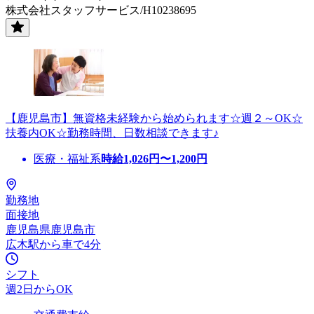
株式会社スタッフサービス/H10238695
【鹿児島市】無資格未経験から始められます☆週２～OK☆
扶養内OK☆勤務時間、日数相談できます♪
医療・福祉系
時給
1,026
円〜
1,200
円
勤務地
面接地
鹿児島県鹿児島市
広木駅から車で4分
シフト
週2日からOK