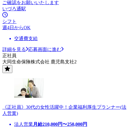
ご確認をお願いいたします
いづろ通駅
シフト
週4日からOK
交通費支給
詳細を見る
応募画面に進む
正社員
大同生命保険株式会社 鹿児島支社2
《正社員》30代の女性活躍中！企業福利厚生プランナー(法
人営業)
法人営業
月給
210,000
円〜
250,000
円