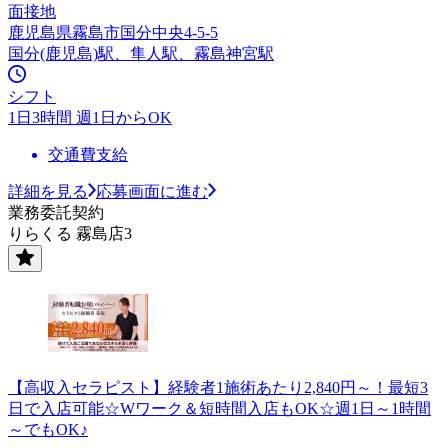
面接地
鹿児島県霧島市国分中央4-5-5
国分(鹿児島)駅、隼人駅、霧島神宮駅
シフト
1日3時間 週1日からOK
交通費支給
詳細を見る
応募画面に進む
業務委託契約
りらくる 霧島店3
【高収入セラピスト】経験者1施術あたり2,840円～！最短3
日で入店可能☆Wワーク＆短時間入店もOK☆週1日～1時間
～でもOK♪