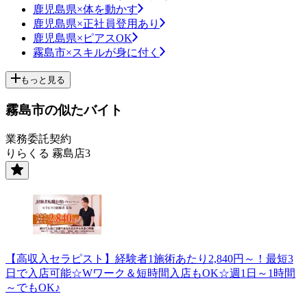
鹿児島県×体を動かす
鹿児島県×正社員登用あり
鹿児島県×ピアスOK
霧島市×スキルが身に付く
もっと見る
霧島市の似たバイト
業務委託契約
りらくる 霧島店3
【高収入セラピスト】経験者1施術あたり2,840円～！最短3
日で入店可能☆Wワーク＆短時間入店もOK☆週1日～1時間
～でもOK♪