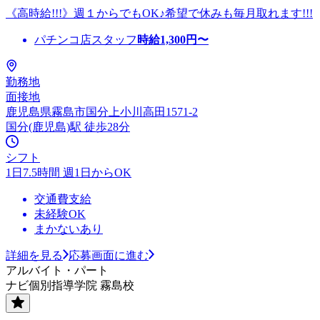
《高時給!!!》週１からでもOK♪希望で休みも毎月取れます!!!
パチンコ店スタッフ
時給
1,300
円〜
勤務地
面接地
鹿児島県霧島市国分上小川高田1571-2
国分(鹿児島)駅 徒歩28分
シフト
1日7.5時間 週1日からOK
交通費支給
未経験OK
まかないあり
詳細を見る
応募画面に進む
アルバイト・パート
ナビ個別指導学院 霧島校