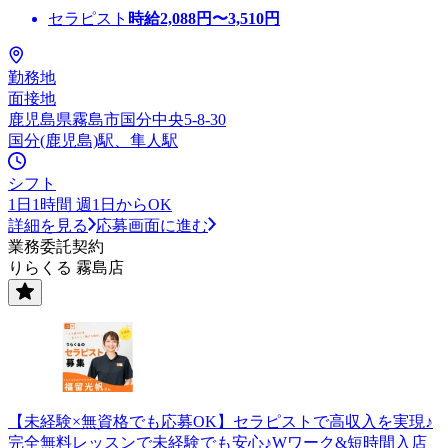
セラピスト
時給
2,088
円〜
3,510
円
勤務地
面接地
鹿児島県霧島市国分中央5-8-30
国分(鹿児島)駅、隼人駅
シフト
1日1時間 週1日からOK
詳細を見る
応募画面に進む
業務委託契約
りらくる 霧島店
【未経験×無資格でも応募OK】セラピストで高収入を実現♪
完全無料レッスンで未経験でも安心♪Wワーク&短時間入店