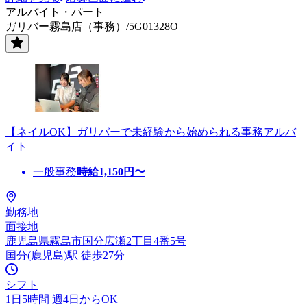
アルバイト・パート
ガリバー霧島店（事務）/5G01328O
【ネイルOK】ガリバーで未経験から始められる事務アルバ
イト
一般事務
時給
1,150
円〜
勤務地
面接地
鹿児島県霧島市国分広瀬2丁目4番5号
国分(鹿児島)駅 徒歩27分
シフト
1日5時間 週4日からOK