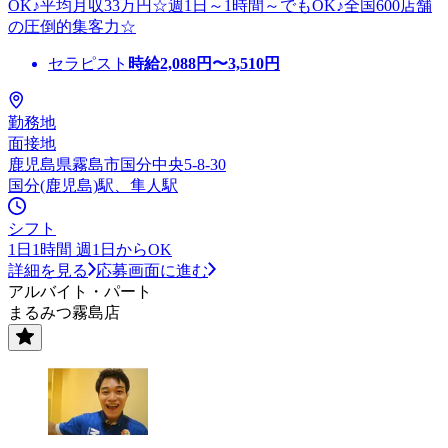
OK♪平均月収33万円☆週1日～1時間～でもOK♪全国600店舗
の圧倒的集客力☆
セラピスト
時給
2,088
円〜
3,510
円
勤務地
面接地
鹿児島県霧島市国分中央5-8-30
国分(鹿児島)駅、隼人駅
シフト
1日1時間 週1日からOK
詳細を見る
応募画面に進む
アルバイト・パート
まるみつ霧島店