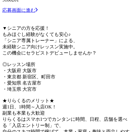
応募画面に進む
▼シニアの方を応援！
もみほぐし経験がなくても安心♪
「シニア専属トレーナー」による、
未経験シニア向けレッスン実施中。
この機会にセラピストデビューしませんか？
◎レッスン場所
・大阪府 大阪市
・東京都 新宿区、町田市
・愛知県 名古屋市
・埼玉県 大宮市
★りらくるのメリット★
週1日、1時間～入店OK！
副業も本業も大歓迎
りらくるはスマホ1つでカンタンに時間、日程、店舗を選べ
る「入店エントリー制」で、
​自分のスキマ時間で稼げて、本業・家庭・趣味と両立しやす