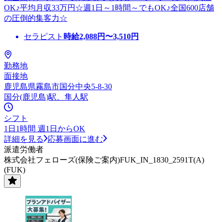
OK♪平均月収33万円☆週1日～1時間～でもOK♪全国600店舗
の圧倒的集客力☆
セラピスト
時給
2,088
円〜
3,510
円
勤務地
面接地
鹿児島県霧島市国分中央5-8-30
国分(鹿児島)駅、隼人駅
シフト
1日1時間 週1日からOK
詳細を見る
応募画面に進む
派遣労働者
株式会社フェローズ(保険ご案内)FUK_IN_1830_2591T(A)
(FUK)