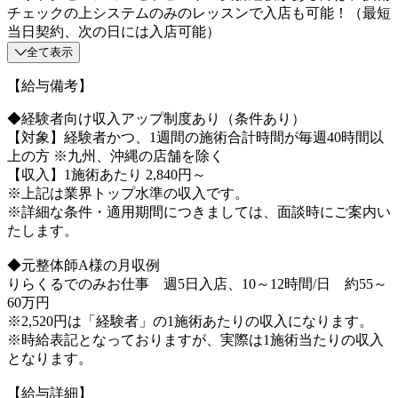
チェックの上システムのみのレッスンで入店も可能！（最短
当日契約、次の日には入店可能）
全て表示
【給与備考】
◆経験者向け収入アップ制度あり（条件あり）
【対象】経験者かつ、1週間の施術合計時間が毎週40時間以
上の方 ※九州、沖縄の店舗を除く
【収入】1施術あたり 2,840円～
※上記は業界トップ水準の収入です。
※詳細な条件・適用期間につきましては、面談時にご案内い
たします。
◆元整体師A様の月収例
りらくるでのみお仕事 週5日入店、10～12時間/日 約55～
60万円
※2,520円は「経験者」の1施術あたりの収入になります。
※時給表記となっておりますが、実際は1施術当たりの収入
となります。
【給与詳細】