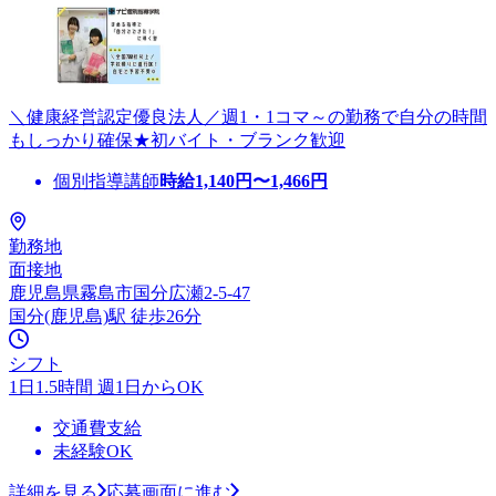
＼健康経営認定優良法人／週1・1コマ～の勤務で自分の時間
もしっかり確保★初バイト・ブランク歓迎
個別指導講師
時給
1,140
円〜
1,466
円
勤務地
面接地
鹿児島県霧島市国分広瀬2-5-47
国分(鹿児島)駅 徒歩26分
シフト
1日1.5時間 週1日からOK
交通費支給
未経験OK
詳細を見る
応募画面に進む