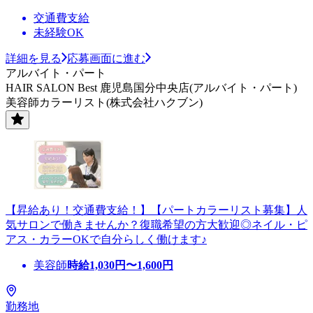
交通費支給
未経験OK
詳細を見る
応募画面に進む
アルバイト・パート
HAIR SALON Best 鹿児島国分中央店(アルバイト・パート)
美容師カラーリスト(株式会社ハクブン)
【昇給あり！交通費支給！】【パートカラーリスト募集】人
気サロンで働きませんか？復職希望の方大歓迎◎ネイル・ピ
アス・カラーOKで自分らしく働けます♪
美容師
時給
1,030
円〜
1,600
円
勤務地