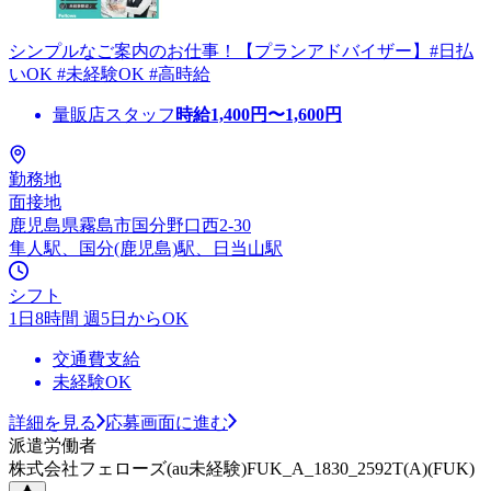
シンプルなご案内のお仕事！【プランアドバイザー】#日払
いOK #未経験OK #高時給
量販店スタッフ
時給
1,400
円〜
1,600
円
勤務地
面接地
鹿児島県霧島市国分野口西2-30
隼人駅、国分(鹿児島)駅、日当山駅
シフト
1日8時間 週5日からOK
交通費支給
未経験OK
詳細を見る
応募画面に進む
派遣労働者
株式会社フェローズ(au未経験)FUK_A_1830_2592T(A)(FUK)