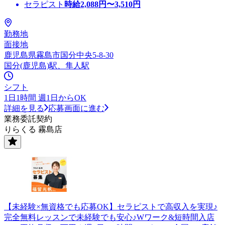
セラピスト
時給
2,088
円〜
3,510
円
勤務地
面接地
鹿児島県霧島市国分中央5-8-30
国分(鹿児島)駅、隼人駅
シフト
1日1時間 週1日からOK
詳細を見る
応募画面に進む
業務委託契約
りらくる 霧島店
【未経験×無資格でも応募OK】セラピストで高収入を実現♪
完全無料レッスンで未経験でも安心♪Wワーク&短時間入店