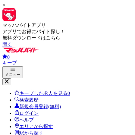
×
マッハバイトアプリ
アプリでお得にバイト探し！
無料ダウンロードはこちら
開く
0
キープ
メニュー
キープした求人を見る
0
検索履歴
新規会員登録(無料)
ログイン
ヘルプ
エリアから探す
駅から探す