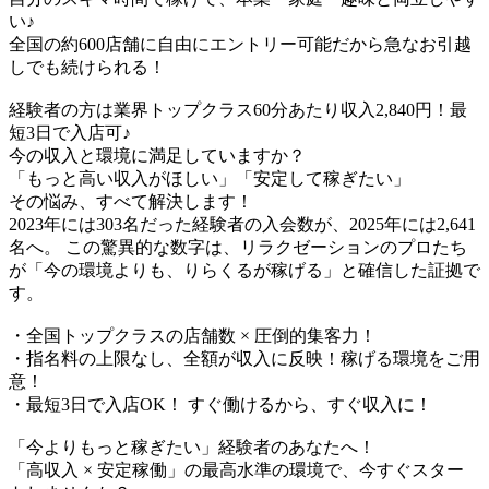
い♪​
全国の約600店舗に自由にエントリー可能だから急なお引越
しでも続けられる！
経験者の方は業界トップクラス60分あたり収入2,840円！最
短3日で入店可♪
今の収入と環境に満足していますか？
「もっと高い収入がほしい」「安定して稼ぎたい」
その悩み、すべて解決します！
2023年には303名だった経験者の入会数が、2025年には2,641
名へ。 この驚異的な数字は、リラクゼーションのプロたち
が「今の環境よりも、りらくるが稼げる」と確信した証拠で
す。
・全国トップクラスの店舗数 × 圧倒的集客力！
・指名料の上限なし、全額が収入に反映！稼げる環境をご用
意！
・最短3日で入店OK！ すぐ働けるから、すぐ収入に！
「今よりもっと稼ぎたい」経験者のあなたへ！
「高収入 × 安定稼働」の最高水準の環境で、今すぐスター