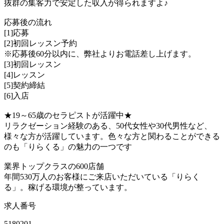
抜群の集客力で安定した収入が得られますよ♪
応募後の流れ
[1]応募
[2]初回レッスン予約
※応募後60分以内に、弊社よりお電話差し上げます。
[3]初回レッスン
[4]レッスン
[5]契約締結
[6]入店
★19～65歳のセラピストが活躍中★
リラクゼーション経験のある、50代女性や30代男性など、
様々な方が活躍しています。色々な方と関わることができる
のも「りらくる」の魅力の一つです
業界トップクラスの600店舗
年間530万人のお客様にご来店いただいている「りらく
る」。稼げる環境が整っています。
求人番号
5180201