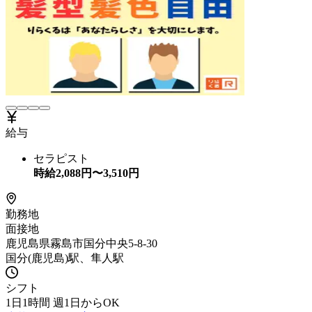
給与
セラピスト
時給
2,088
円〜
3,510
円
勤務地
面接地
鹿児島県霧島市国分中央5-8-30
国分(鹿児島)駅、隼人駅
シフト
1日1時間 週1日からOK