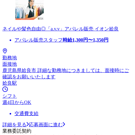
ネイルや髪色自由◎「a.v.v」アパレル販売 イオン姶良
アパレル販売スタッフ
時給
1,300
円〜
1,350
円
勤務地
面接地
鹿児島県姶良市 詳細な勤務地につきましては、面接時にご
確認をお願いいたします
姶良駅
シフト
週4日からOK
交通費支給
詳細を見る
応募画面に進む
業務委託契約