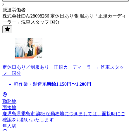
派遣労働者
株式会社iDA/28098266 定休日あり/制服あり「正規カーディ
ーラー」洗車スタッフ 国分
定休日あり／制服あり「正規カーディーラー」洗車スタッ
フ 国分
軽作業・製造系
時給
1,150
円〜
1,200
円
勤務地
面接地
鹿児島県霧島市 詳細な勤務地につきましては、面接時にご
確認をお願いいたします
隼人駅