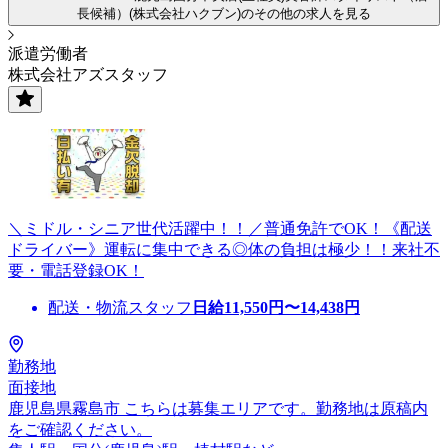
長候補）(株式会社ハクブン)のその他の求人を見る
派遣労働者
株式会社アズスタッフ
＼ミドル・シニア世代活躍中！！／普通免許でOK！《配送
ドライバー》運転に集中できる◎体の負担は極少！！来社不
要・電話登録OK！
配送・物流スタッフ
日給
11,550
円〜
14,438
円
勤務地
面接地
鹿児島県霧島市 こちらは募集エリアです。勤務地は原稿内
をご確認ください。