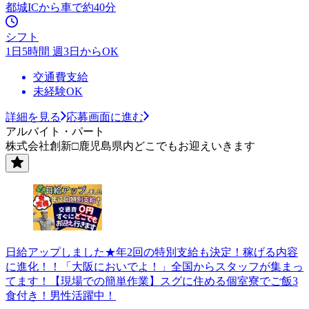
都城ICから車で約40分
シフト
1日5時間 週3日からOK
交通費支給
未経験OK
詳細を見る
応募画面に進む
アルバイト・パート
株式会社創新□鹿児島県内どこでもお迎えいきます
日給アップしました★年2回の特別支給も決定！稼げる内容
に進化！！「大阪においでよ！」全国からスタッフが集まっ
てます！【現場での簡単作業】スグに住める個室寮でご飯3
食付き！男性活躍中！