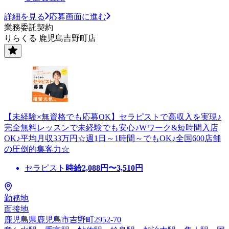
詳細を見る
応募画面に進む
業務委託契約
りらくる 鹿児島吉野町店
【未経験×無資格でも応募OK】セラピストで高収入を実現♪
完全無料レッスンで未経験でも安心♪Wワーク&短時間入店
OK♪平均月収33万円☆週1日～1時間～でもOK♪全国600店舗
の圧倒的集客力☆
セラピスト
時給
2,088
円〜
3,510
円
勤務地
面接地
鹿児島県鹿児島市吉野町2952-70