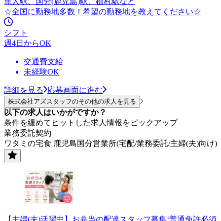
隼人駅、国分(鹿児島)駅、植村駅など
☆全国に勤務地多数！希望の勤務地を教えてください☆
シフト
週4日からOK
交通費支給
未経験OK
詳細を見る
応募画面に進む
株式会社アズスタッフのその他の求人を見る
以下の求人はいかがですか？
条件を緩めてヒットした求人情報をピックアップ
業務委託契約
ワタミの宅食 鹿児島国分営業所(宅配/業務委託/主婦(夫)向け)
【主婦(夫)活躍中】お弁当の配達スタッフ募集!普通免許必須