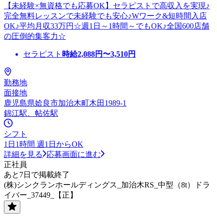
【未経験×無資格でも応募OK】セラピストで高収入を実現♪
完全無料レッスンで未経験でも安心♪Wワーク&短時間入店
OK♪平均月収33万円☆週1日～1時間～でもOK♪全国600店舗
の圧倒的集客力☆
セラピスト
時給
2,088
円〜
3,510
円
勤務地
面接地
鹿児島県姶良市加治木町木田1989-1
錦江駅、帖佐駅
シフト
1日1時間 週1日からOK
詳細を見る
応募画面に進む
正社員
あと7日で掲載終了
(株)シンクランホールディングス_加治木RS_中型（8t）ドラ
イバー_37449_【正】