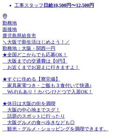
工事スタッフ
日給
10,500
円〜
12,500
円
勤務地
面接地
鹿児島県姶良市
＼大阪で新生活はじめよう！／
勤務地：大阪・関西一円
★全国どこからでも応募OK！
大阪までの交通費は【0円】
お近くまでお迎えに行きますよ！
★すぐに住める【寮完備】
家具家電つき・ご飯も３食付いて快適♪
Wi-Fiもあり！カバンひとつで入居OK！
★休日は大阪の街を満喫
大阪の中心地までスグ！
話題のスポットに行ったり
大阪グルメの食べ歩きなども◎
観光・グルメ・ショッピングを満喫できます。