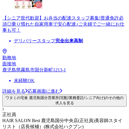
【シニア世代歓迎】お弁当の配達スタッフ募集!普通免許必
須◎乗り慣れた自家用車で安心配達♪ご夫婦でご一緒にお仕
事も可！
デリバリースタッフ
完全出来高制
勤務地
面接地
鹿児島県霧島市国分新町1213-1
未経験OK
詳細を見る
応募画面に進む
ワタミの宅食 鹿児島国分営業所(宅配/業務委託/シニア向け)のその他の
求人を見る
正社員
HAIR SALON Best 鹿児島国分中央店(正社員)美容師スタイ
リスト（店長候補）(株式会社ハクブン)