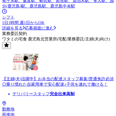
竜ケ水駅、重富駅、帖佐駅、姶良駅、加治木駅、隼人駅、国
分(鹿児島)駅、鹿児島駅、鹿児島中央駅
シフト
1日1時間 週1日からOK
詳細を見る
応募画面に進む
業務委託契約
ワタミの宅食 鹿児島北営業所(宅配/業務委託/主婦(夫)向け)
【主婦(夫)活躍中】お弁当の配達スタッフ募集!普通免許必須
◎乗り慣れた自家用車で安心配達♪子供を連れて働ける！
デリバリースタッフ
完全出来高制
勤務地
面接地