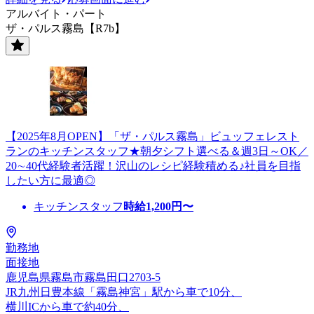
アルバイト・パート
ザ・パルス霧島【R7b】
【2025年8月OPEN】「ザ・パルス霧島」ビュッフェレスト
ランのキッチンスタッフ★朝夕シフト選べる＆週3日～OK／
20∼40代経験者活躍！沢山のレシピ経験積める♪社員を目指
したい方に最適◎
キッチンスタッフ
時給
1,200
円〜
勤務地
面接地
鹿児島県霧島市霧島田口2703-5
JR九州日豊本線「霧島神宮」駅から車で10分、
横川ICから車で約40分、