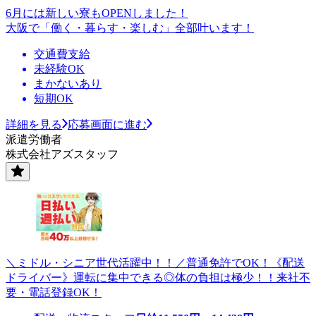
6月には新しい寮もOPENしました！
大阪で「働く・暮らす・楽しむ」全部叶います！
交通費支給
未経験OK
まかないあり
短期OK
詳細を見る
応募画面に進む
派遣労働者
株式会社アズスタッフ
＼ミドル・シニア世代活躍中！！／普通免許でOK！《配送
ドライバー》運転に集中できる◎体の負担は極少！！来社不
要・電話登録OK！