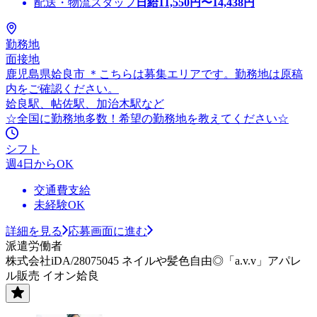
配送・物流スタッフ
日給
11,550
円〜
14,438
円
勤務地
面接地
鹿児島県姶良市 ＊こちらは募集エリアです。勤務地は原稿
内をご確認ください。
姶良駅、帖佐駅、加治木駅など
☆全国に勤務地多数！希望の勤務地を教えてください☆
シフト
週4日からOK
交通費支給
未経験OK
詳細を見る
応募画面に進む
派遣労働者
株式会社iDA/28075045 ネイルや髪色自由◎「a.v.v」アパレ
ル販売 イオン姶良