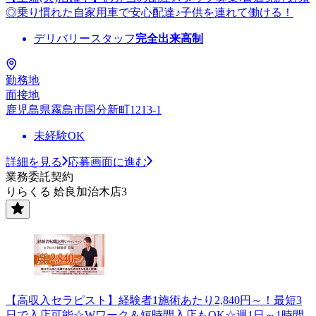
◎乗り慣れた自家用車で安心配達♪子供を連れて働ける！
デリバリースタッフ
完全出来高制
勤務地
面接地
鹿児島県霧島市国分新町1213-1
未経験OK
詳細を見る
応募画面に進む
業務委託契約
りらくる 姶良加治木店3
【高収入セラピスト】経験者1施術あたり2,840円～！最短3
日で入店可能☆Wワーク＆短時間入店もOK☆週1日～1時間