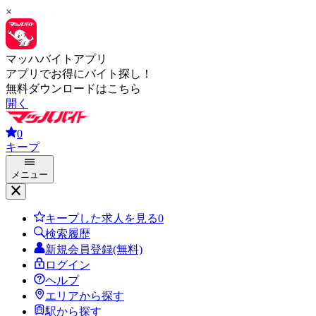
×
マッハバイトアプリ
アプリでお得にバイト探し！
無料ダウンロードはこちら
開く
0
キープ
メニュー
キープした求人を見る
0
検索履歴
新規会員登録(無料)
ログイン
ヘルプ
エリアから探す
駅から探す