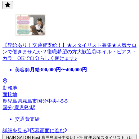
【昇給あり！交通費支給！】★スタイリスト募集★人気サロ
ンで働きませんか？復職希望の方大歓迎◎ネイル・ピアス・
カラーOKで自分らしく働けます♪
美容師
月給
300,000
円〜
400,000
円
勤務地
面接地
鹿児島県霧島市国分中央4-5-5
国分(鹿児島)駅
交通費支給
詳細を見る
応募画面に進む
HAIR SALON Best 鹿児島国分中央店(正社員)美容師スタイリスト（店