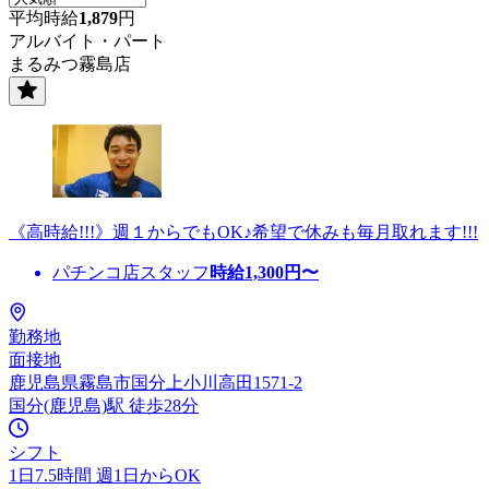
平均時給
1,879
円
アルバイト・パート
まるみつ霧島店
《高時給!!!》週１からでもOK♪希望で休みも毎月取れます!!!
パチンコ店スタッフ
時給
1,300
円〜
勤務地
面接地
鹿児島県霧島市国分上小川高田1571-2
国分(鹿児島)駅 徒歩28分
シフト
1日7.5時間 週1日からOK