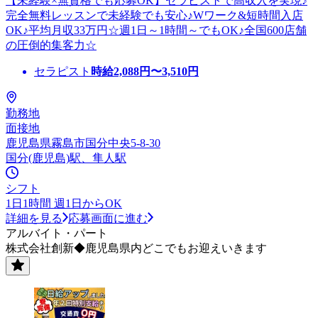
【未経験×無資格でも応募OK】セラピストで高収入を実現♪
完全無料レッスンで未経験でも安心♪Wワーク&短時間入店
OK♪平均月収33万円☆週1日～1時間～でもOK♪全国600店舗
の圧倒的集客力☆
セラピスト
時給
2,088
円〜
3,510
円
勤務地
面接地
鹿児島県霧島市国分中央5-8-30
国分(鹿児島)駅、隼人駅
シフト
1日1時間 週1日からOK
詳細を見る
応募画面に進む
アルバイト・パート
株式会社創新◆鹿児島県内どこでもお迎えいきます