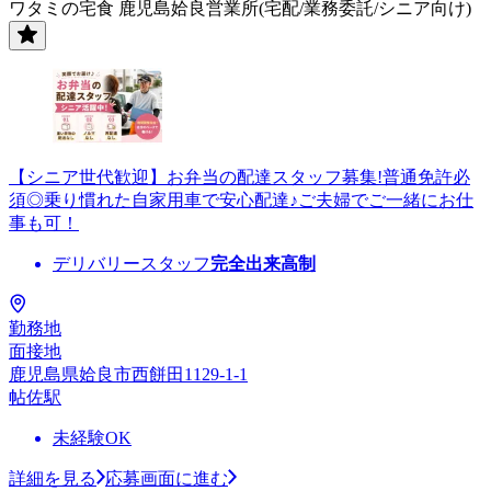
ワタミの宅食 鹿児島姶良営業所(宅配/業務委託/シニア向け)
【シニア世代歓迎】お弁当の配達スタッフ募集!普通免許必
須◎乗り慣れた自家用車で安心配達♪ご夫婦でご一緒にお仕
事も可！
デリバリースタッフ
完全出来高制
勤務地
面接地
鹿児島県姶良市西餅田1129-1-1
帖佐駅
未経験OK
詳細を見る
応募画面に進む