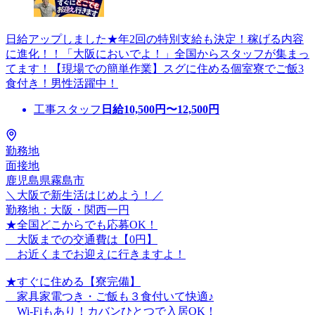
日給アップしました★年2回の特別支給も決定！稼げる内容
に進化！！「大阪においでよ！」全国からスタッフが集まっ
てます！【現場での簡単作業】スグに住める個室寮でご飯3
食付き！男性活躍中！
工事スタッフ
日給
10,500
円〜
12,500
円
勤務地
面接地
鹿児島県霧島市
＼大阪で新生活はじめよう！／
勤務地：大阪・関西一円
★全国どこからでも応募OK！
大阪までの交通費は【0円】
お近くまでお迎えに行きますよ！
★すぐに住める【寮完備】
家具家電つき・ご飯も３食付いて快適♪
Wi-Fiもあり！カバンひとつで入居OK！