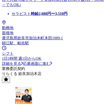
～でもOK♪
セラピスト
時給
2,088
円〜
3,510
円
勤務地
面接地
鹿児島県姶良市加治木町木田1989-1
錦江駅、帖佐駅
シフト
1日1時間 週1日からOK
詳細を見る
応募画面に進む
業務委託契約
りらくる 姶良加治木店