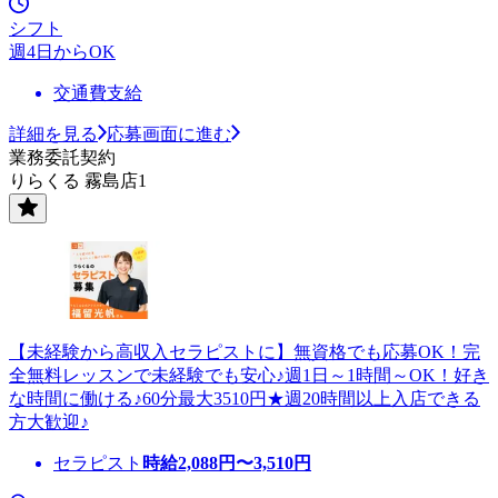
シフト
週4日からOK
交通費支給
詳細を見る
応募画面に進む
業務委託契約
りらくる 霧島店1
【未経験から高収入セラピストに】無資格でも応募OK！完
全無料レッスンで未経験でも安心♪週1日～1時間～OK！好き
な時間に働ける♪60分最大3510円★週20時間以上入店できる
方大歓迎♪
セラピスト
時給
2,088
円〜
3,510
円