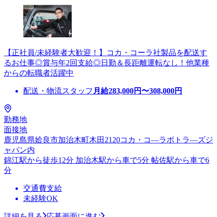
【正社員/未経験者大歓迎！】コカ・コーラ社製品を配送す
るお仕事◎賞与年2回支給◎日勤＆長距離運転なし！他業種
からの転職者活躍中
配送・物流スタッフ
月給
283,000
円〜
308,000
円
勤務地
面接地
鹿児島県姶良市加治木町木田2120コカ・コ―ラボトラ―ズジ
ャパン内
錦江駅から徒歩12分 加治木駅から車で5分 帖佐駅から車で6
分
交通費支給
未経験OK
詳細を見る
応募画面に進む