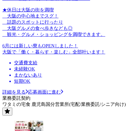
★休日は大阪の街を満喫
大阪の中心地までスグ！
話題のスポットに行ったり
大阪グルメの食べ歩きなども◎
観光・グルメ・ショッピングを満喫できます。
6月には新しい寮もOPENしました！
大阪で「働く・暮らす・楽しむ」全部叶います！
交通費支給
未経験OK
まかないあり
短期OK
詳細を見る
応募画面に進む
業務委託契約
ワタミの宅食 鹿児島国分営業所(宅配/業務委託/シニア向け)