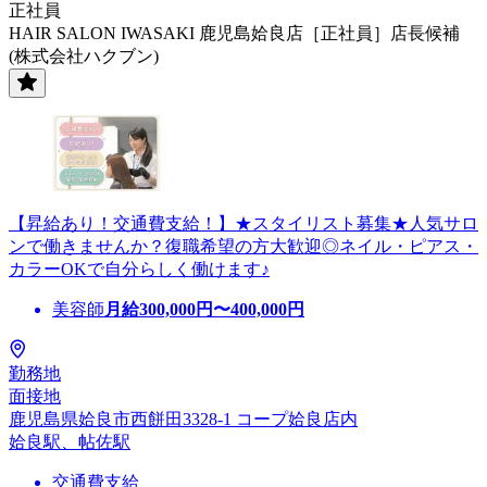
正社員
HAIR SALON IWASAKI 鹿児島姶良店［正社員］店長候補
(株式会社ハクブン)
【昇給あり！交通費支給！】★スタイリスト募集★人気サロ
ンで働きませんか？復職希望の方大歓迎◎ネイル・ピアス・
カラーOKで自分らしく働けます♪
美容師
月給
300,000
円〜
400,000
円
勤務地
面接地
鹿児島県姶良市西餅田3328-1 コープ姶良店内
姶良駅、帖佐駅
交通費支給