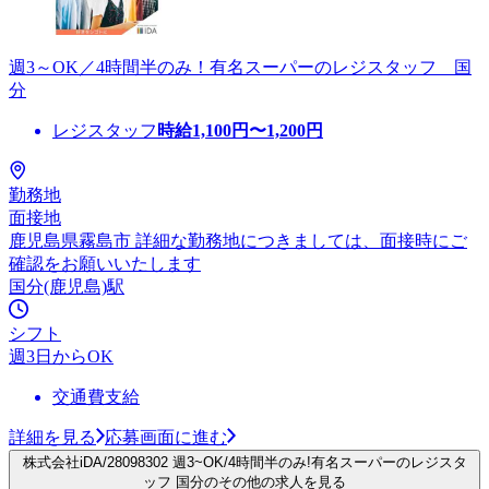
週3～OK／4時間半のみ！有名スーパーのレジスタッフ 国
分
レジスタッフ
時給
1,100
円〜
1,200
円
勤務地
面接地
鹿児島県霧島市 詳細な勤務地につきましては、面接時にご
確認をお願いいたします
国分(鹿児島)駅
シフト
週3日からOK
交通費支給
詳細を見る
応募画面に進む
株式会社iDA/28098302 週3~OK/4時間半のみ!有名スーパーのレジスタ
ッフ 国分のその他の求人を見る