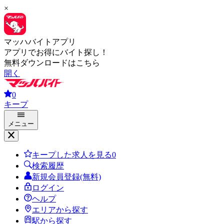
×
マッハバイトアプリ
アプリでお得にバイト探し！
無料ダウンロードはこちら
開く
0
キープ
メニュー
キープした求人を見る
0
検索履歴
新規会員登録(無料)
ログイン
ヘルプ
エリアから探す
駅から探す