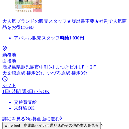
大人気ブランドの販売スタッフ★履歴書不要★社割で人気商
品をお得にGet♪
アパレル販売スタッフ
時給
1,030
円
勤務地
面接地
鹿児島県鹿児島市中町3-1 まつきビル1Ｆ・2Ｆ
天文館通駅 徒歩2分、いづろ通駅 徒歩3分
シフト
1日6時間 週3日からOK
交通費支給
未経験OK
詳細を見る
応募画面に進む
aimerfeel 鹿児島ハイカラ通り店のその他の求人を見る