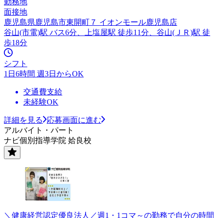
勤務地
面接地
鹿児島県鹿児島市東開町７ イオンモール鹿児島店
谷山(市電)駅 バス6分、上塩屋駅 徒歩11分、谷山(ＪＲ)駅 徒
歩18分
シフト
1日6時間 週3日からOK
交通費支給
未経験OK
詳細を見る
応募画面に進む
アルバイト・パート
ナビ個別指導学院 姶良校
＼健康経営認定優良法人／週1・1コマ～の勤務で自分の時間