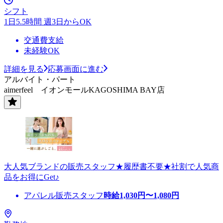
シフト
1日5.5時間 週3日からOK
交通費支給
未経験OK
詳細を見る
応募画面に進む
アルバイト・パート
aimerfeel イオンモールKAGOSHIMA BAY店
大人気ブランドの販売スタッフ★履歴書不要★社割で人気商
品をお得にGet♪
アパレル販売スタッフ
時給
1,030
円〜
1,080
円