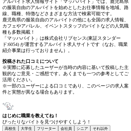
アルバイト求人情報サイト「マッハバイト」では、鹿児島県
の服装自由のアルバイトを始めとしたお仕事情報を地域、路
線、職種、特徴などさまざまな方法で検索可能です。
鹿児島県の服装自由のアルバイトの他にも全国の求人情報、
カフェやアパレル、イベントスタッフのバイトなどの人気職
種も多数掲載！
「マッハバイト」は株式会社リブセンス(東証スタンダー
ド:6054) が運営するアルバイト求人サイトです（なお、職業
紹介事業は行っておりません）。
投稿された口コミについて
※実際に応募したユーザーが当時の内容に基いて投稿した主
観的なご意見・ご感想です。あくまでも一つの参考としてご
活用ください。
※一部のユーザーによる口コミであり、このページの求人案
件と実態が異なる場合もあります。
はじめに職業を教えてね！
ぴったりなバイトを見つけやすくしよう！
高校生
大学生
フリーター
会社員
シニア
それ以外