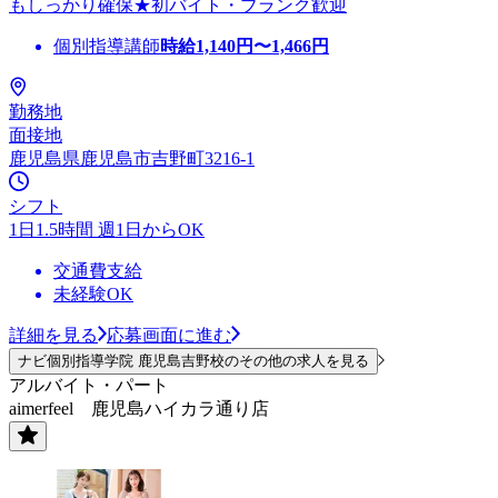
もしっかり確保★初バイト・ブランク歓迎
個別指導講師
時給
1,140
円〜
1,466
円
勤務地
面接地
鹿児島県鹿児島市吉野町3216-1
シフト
1日1.5時間 週1日からOK
交通費支給
未経験OK
詳細を見る
応募画面に進む
ナビ個別指導学院 鹿児島吉野校のその他の求人を見る
アルバイト・パート
aimerfeel 鹿児島ハイカラ通り店