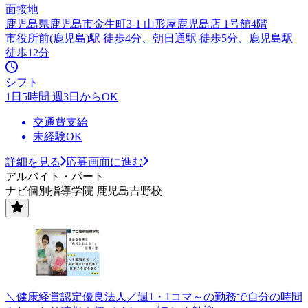
面接地
鹿児島県鹿児島市金生町3-1 山形屋鹿児島店 1号館4階
市役所前(鹿児島)駅 徒歩4分、朝日通駅 徒歩5分、鹿児島駅
徒歩12分
シフト
1日5時間 週3日からOK
交通費支給
未経験OK
詳細を見る
応募画面に進む
アルバイト・パート
ナビ個別指導学院 鹿児島吉野校
＼健康経営認定優良法人／週1・1コマ～の勤務で自分の時間