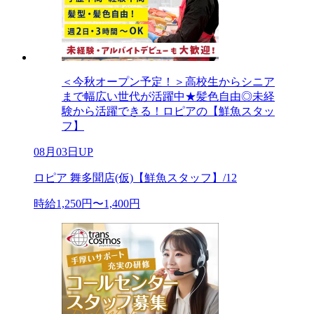
＜今秋オープン予定！＞高校生からシニア
まで幅広い世代が活躍中★髪色自由◎未経
験から活躍できる！ロピアの【鮮魚スタッ
フ】
08月03日UP
ロピア 舞多聞店(仮)【鮮魚スタッフ】/12
時給1,250円〜1,400円