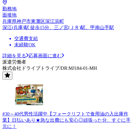
勤務地
面接地
兵庫県神戸市東灘区深江浜町
深江(兵庫)駅 徒歩15分、三ノ宮(ＪＲ)駅、甲南山手駅
交通費支給
未経験OK
詳細を見る
応募画面に進む
派遣労働者
株式会社ドライブトライブ/DR:MJ184-01-MH
#30～40代男性活躍中【フォークリフトで食用油の入出庫作
業】日払いあり★急な出費にも安心◎頑張った分、すぐに手
元に！