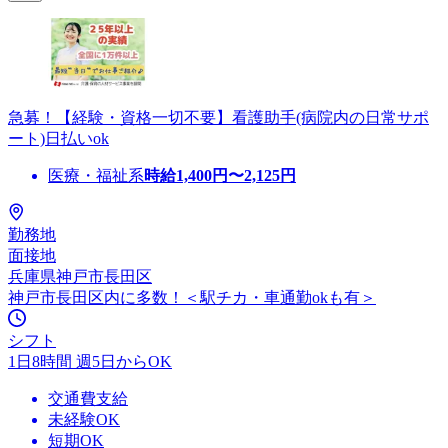
急募！【経験・資格一切不要】看護助手(病院内の日常サポ
ート)日払いok
医療・福祉系
時給
1,400
円〜
2,125
円
勤務地
面接地
兵庫県神戸市長田区
神戸市長田区内に多数！＜駅チカ・車通勤okも有＞
シフト
1日8時間 週5日からOK
交通費支給
未経験OK
短期OK