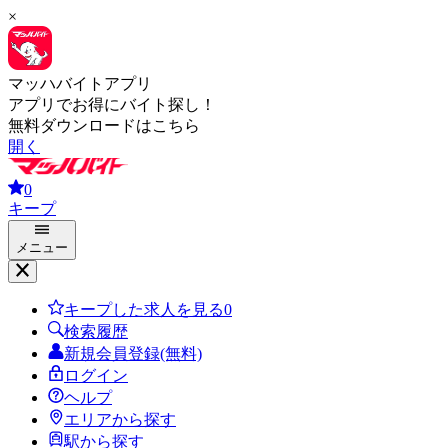
×
マッハバイトアプリ
アプリでお得にバイト探し！
無料ダウンロードはこちら
開く
0
キープ
メニュー
キープした求人を見る
0
検索履歴
新規会員登録(無料)
ログイン
ヘルプ
エリアから探す
駅から探す