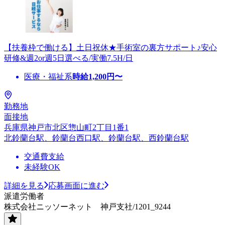
【扶養枠で働ける】土日祝休★手術室の裏方サポート♪安心
研修&週2or週5日選べる/実働7.5H/日
医療・福祉系
時給
1,200
円〜
勤務地
面接地
兵庫県神戸市北区惣山町2丁目1番1
北鈴蘭台駅、鈴蘭台西口駅、鈴蘭台駅、西鈴蘭台駅
交通費支給
未経験OK
詳細を見る
応募画面に進む
派遣労働者
株式会社ニッソーネット 神戸支社/1201_9244