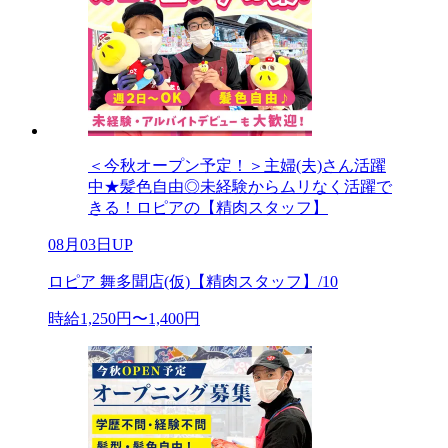
＜今秋オープン予定！＞主婦(夫)さん活躍
中★髪色自由◎未経験からムリなく活躍で
きる！ロピアの【精肉スタッフ】
08月03日UP
ロピア 舞多聞店(仮)【精肉スタッフ】/10
時給1,250円〜1,400円