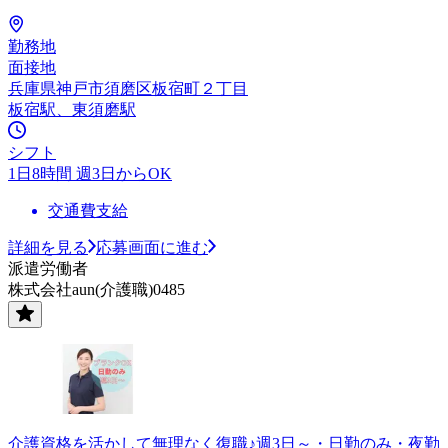
勤務地
面接地
兵庫県神戸市須磨区板宿町２丁目
板宿駅、東須磨駅
シフト
1日8時間 週3日からOK
交通費支給
詳細を見る
応募画面に進む
派遣労働者
株式会社aun(介護職)0485
介護資格を活かして無理なく復職♪週3日～・日勤のみ・夜勤