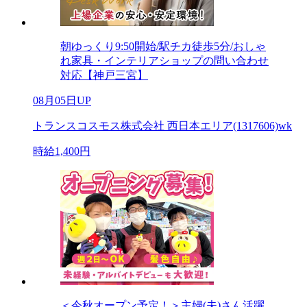
朝ゆっくり9:50開始/駅チカ徒歩5分/おしゃ
れ家具・インテリアショップの問い合わせ
対応【神戸三宮】
08月05日UP
トランスコスモス株式会社 西日本エリア(1317606)wk
時給1,400円
＜今秋オープン予定！＞主婦(夫)さん活躍