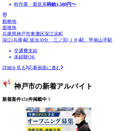
軽作業・製造系
時給
1,500
円〜
勤務地
面接地
兵庫県神戸市東灘区深江浜町
深江(兵庫)駅 徒歩30分、三ノ宮(ＪＲ)駅、甲南山手駅
交通費支給
未経験OK
詳細を見る
応募画面に進む
神戸市の新着アルバイト
新着案件151件掲載中！