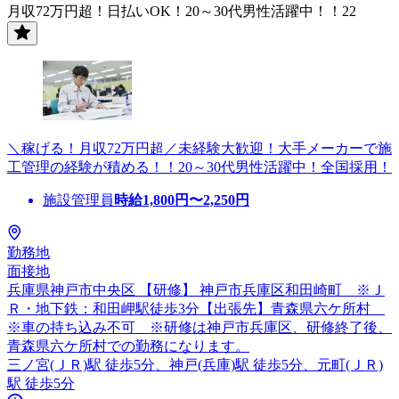
月収72万円超！日払いOK！20～30代男性活躍中！！22
＼稼げる！月収72万円超／未経験大歓迎！大手メーカーで施
工管理の経験が積める！！20～30代男性活躍中！全国採用！
施設管理員
時給
1,800
円〜
2,250
円
勤務地
面接地
兵庫県神戸市中央区 【研修】 神戸市兵庫区和田崎町 ※Ｊ
Ｒ・地下鉄：和田岬駅徒歩3分【出張先】青森県六ケ所村
※車の持ち込み不可 ※研修は神戸市兵庫区、研修終了後、
青森県六ケ所村での勤務になります。
三ノ宮(ＪＲ)駅 徒歩5分、神戸(兵庫)駅 徒歩5分、元町(ＪＲ)
駅 徒歩5分