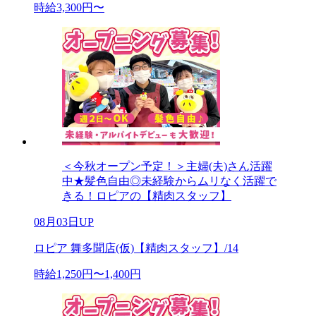
時給3,300円〜
＜今秋オープン予定！＞主婦(夫)さん活躍
中★髪色自由◎未経験からムリなく活躍で
きる！ロピアの【精肉スタッフ】
08月03日UP
ロピア 舞多聞店(仮)【精肉スタッフ】/14
時給1,250円〜1,400円