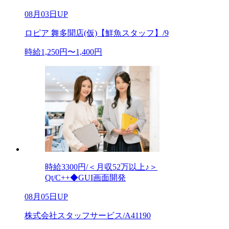
08月03日UP
ロピア 舞多聞店(仮)【鮮魚スタッフ】/9
時給1,250円〜1,400円
時給3300円/＜月収52万以上♪＞
Qt/C++◆GUI画面開発
08月05日UP
株式会社スタッフサービス/A41190