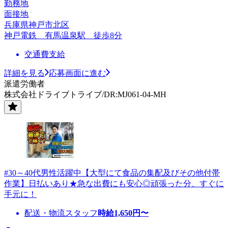
勤務地
面接地
兵庫県神戸市北区
神戸電鉄 有馬温泉駅 徒歩8分
交通費支給
詳細を見る
応募画面に進む
派遣労働者
株式会社ドライブトライブ/DR:MJ061-04-MH
#30～40代男性活躍中【大型にて食品の集配及びその他付帯
作業】日払いあり★急な出費にも安心◎頑張った分、すぐに
手元に！
配送・物流スタッフ
時給
1,650
円〜