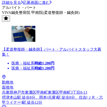
詳細を見る
応募画面に進む
アルバイト・パート
VIVA鍼灸整骨院 甲南院(柔道整復師・鍼灸師)
【柔道整復師・鍼灸師】パート・アルバイトスタッフ大募
集！
医療・福祉系
時給
1,200
円
医療・福祉系
時給
1,200
円
勤務地
面接地
兵庫県神戸市東灘区甲南町東灘区甲南町3丁目8-13
摂津本山駅 徒歩8分、岡本(兵庫)駅 徒歩8分、住吉(ＪＲ・六
甲ライナー)駅 徒歩12分