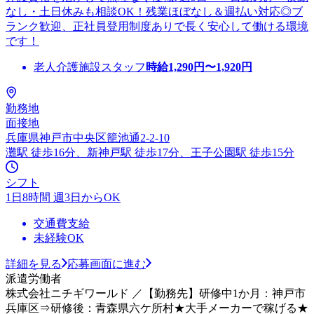
なし・土日休みも相談OK！残業ほぼなし＆週払い対応◎ブ
ランク歓迎、正社員登用制度ありで長く安心して働ける環境
です！
老人介護施設スタッフ
時給
1,290
円〜
1,920
円
勤務地
面接地
兵庫県神戸市中央区籠池通2-2-10
灘駅 徒歩16分、新神戸駅 徒歩17分、王子公園駅 徒歩15分
シフト
1日8時間 週3日からOK
交通費支給
未経験OK
詳細を見る
応募画面に進む
派遣労働者
株式会社ニチギワールド ／【勤務先】研修中1か月：神戸市
兵庫区⇒研修後：青森県六ケ所村★大手メーカーで稼げる★