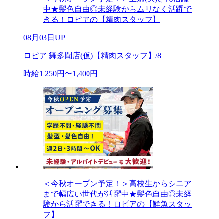
中★髪色自由◎未経験からムリなく活躍で
きる！ロピアの【精肉スタッフ】
08月03日UP
ロピア 舞多聞店(仮)【精肉スタッフ】/8
時給1,250円〜1,400円
＜今秋オープン予定！＞高校生からシニア
まで幅広い世代が活躍中★髪色自由◎未経
験から活躍できる！ロピアの【鮮魚スタッ
フ】