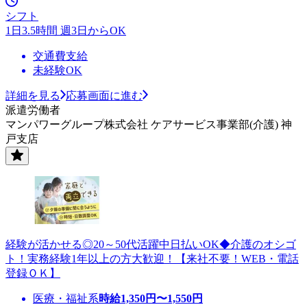
シフト
1日3.5時間 週3日からOK
交通費支給
未経験OK
詳細を見る
応募画面に進む
派遣労働者
マンパワーグループ株式会社 ケアサービス事業部(介護) 神
戸支店
経験が活かせる◎20～50代活躍中日払いOK◆介護のオシゴ
ト！実務経験1年以上の方大歓迎！【来社不要！WEB・電話
登録ＯＫ】
医療・福祉系
時給
1,350
円〜
1,550
円