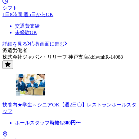
シフト
1日8時間 週5日からOK
交通費支給
未経験OK
詳細を見る
応募画面に進む
派遣労働者
株式会社ジャパン・リリーフ 神戸支店/kblwmhR-14088
扶養内★学生～シニアOK【週2日〇】レストランホールスタ
ッフ
ホールスタッフ
時給
1,300
円〜