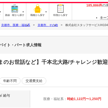
185,886件
の
す
路線・駅から探す
職種から探す
特徴から探す
キー
京都市、医療・福祉系
京都市、その他
株式会社スタッフサービス/H1047
9のバイト・パート求人情報
のお世話など】千本北大路/チャレンジ歓迎
年齢不問
交通費支給
給与
医療・福祉系：
時給1,122円〜1,250円