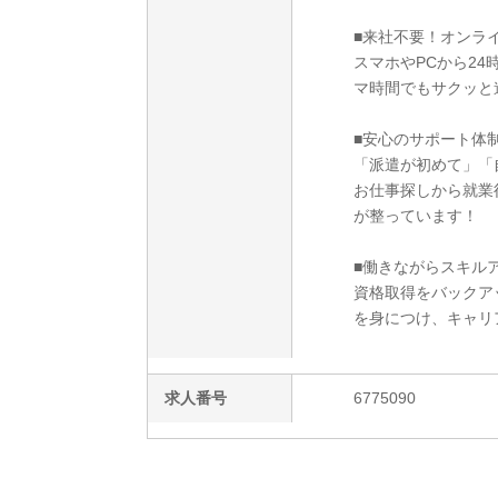
■来社不要！オンラ
スマホやPCから2
マ時間でもサクッと
■安心のサポート体
「派遣が初めて」「
お仕事探しから就業
が整っています！
■働きながらスキルア
資格取得をバックア
を身につけ、キャリ
求人番号
6775090