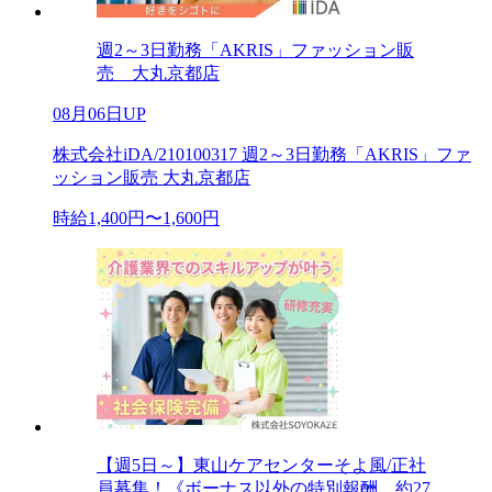
週2～3日勤務「AKRIS」ファッション販
売 大丸京都店
08月06日UP
株式会社iDA/210100317 週2～3日勤務「AKRIS」ファ
ッション販売 大丸京都店
時給1,400円〜1,600円
【週5日～】東山ケアセンターそよ風/正社
員募集！《ボーナス以外の特別報酬、約27