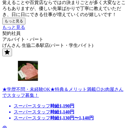
覚えることや百貨店ならではの決まりごとが多く大変なとこ
ろもありますが、優しい先輩ばかりで丁寧に教えていただ
き、日に日にできる仕事が増えていくのが嬉しいです！
もっと見る
もっと見る
契約社員
アルバイト・パート
げんさん 生協二条駅店(パート・学生バイト)
★学歴不問・未経験OK★特典＆メリット満載◎お肉屋さん
でスタッフ募集！
スーパースタッフ
時給
1,190
円
スーパースタッフ
時給
1,140
円
スーパースタッフ
時給
1,130
円〜
1,140
円