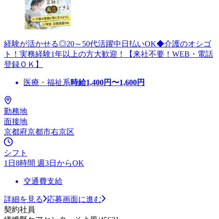
経験が活かせる◎20～50代活躍中日払いOK◆介護のオシゴ
ト！実務経験1年以上の方大歓迎！【来社不要！WEB・電話
登録ＯＫ】
医療・福祉系
時給
1,400
円〜
1,600
円
勤務地
面接地
京都府京都市右京区
シフト
1日8時間 週3日からOK
交通費支給
詳細を見る
応募画面に進む
契約社員