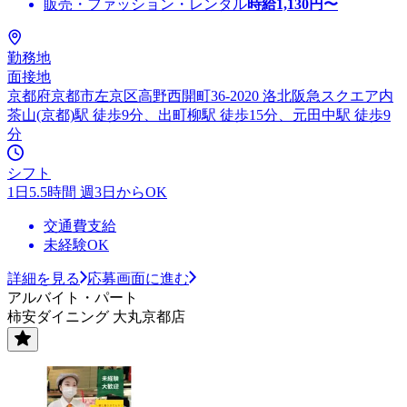
販売・ファッション・レンタル
時給
1,130
円〜
勤務地
面接地
京都府京都市左京区高野西開町36-2020 洛北阪急スクエア内
茶山(京都)駅 徒歩9分、出町柳駅 徒歩15分、元田中駅 徒歩9
分
シフト
1日5.5時間 週3日からOK
交通費支給
未経験OK
詳細を見る
応募画面に進む
アルバイト・パート
柿安ダイニング 大丸京都店