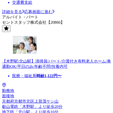
交通費支給
詳細を見る
応募画面に進む
アルバイト・パート
セントスタッフ株式会社【20866】
【木野駅/北山駅】清掃員/パート/介護付き有料老人ホーム/車
通勤OK/平日のみ/年齢不問/扶養内可
医療・福祉系
時給
1,122
円〜
勤務地
面接地
京都府京都市北区上賀茂ケシ山
叡山電鉄「木野駅」より徒歩20分
地下鉄「北山駅」より徒歩16分