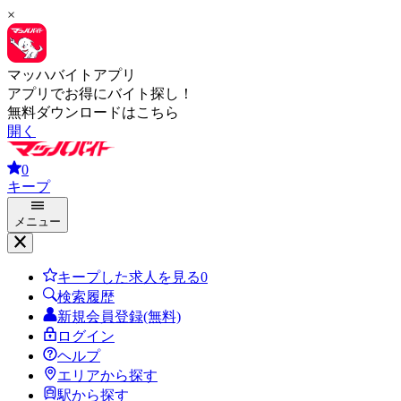
×
マッハバイトアプリ
アプリでお得にバイト探し！
無料ダウンロードはこちら
開く
0
キープ
メニュー
キープした求人を見る
0
検索履歴
新規会員登録(無料)
ログイン
ヘルプ
エリアから探す
駅から探す