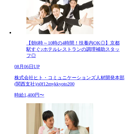
【朝6時～10時の4時間！扶養内OK◎】京都
駅すぐ♪ホテルレストランの調理補助スタッ
フ◎
08月06日UP
株式会社ヒト・コミュニケーションズ人材開発本部
(関西支社)/s0f12mykkyoto200
時給1,400円〜