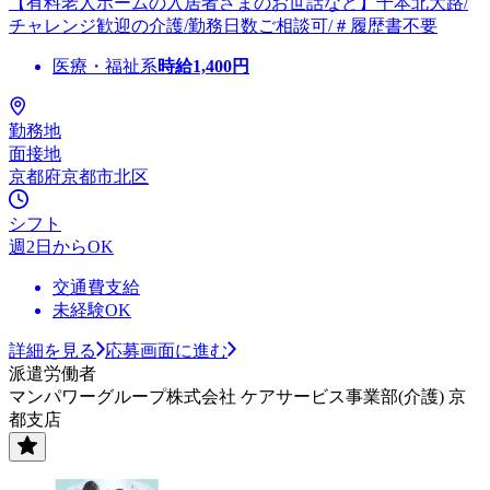
【有料老人ホームの入居者さまのお世話など】千本北大路/
チャレンジ歓迎の介護/勤務日数ご相談可/＃履歴書不要
医療・福祉系
時給
1,400
円
勤務地
面接地
京都府京都市北区
シフト
週2日からOK
交通費支給
未経験OK
詳細を見る
応募画面に進む
派遣労働者
マンパワーグループ株式会社 ケアサービス事業部(介護) 京
都支店