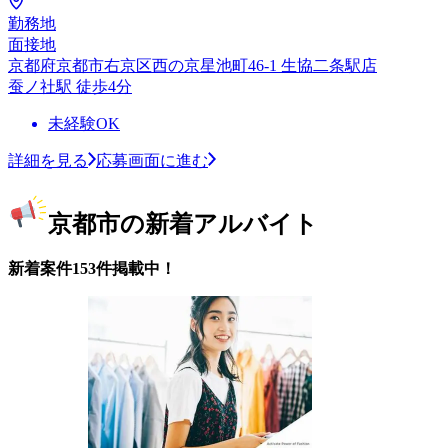
勤務地
面接地
京都府京都市右京区西の京星池町46-1 生協二条駅店
蚕ノ社駅 徒歩4分
未経験OK
詳細を見る
応募画面に進む
京都市の新着アルバイト
新着案件153件掲載中！