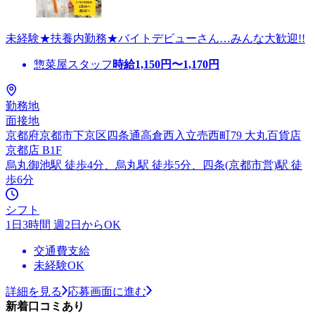
未経験★扶養内勤務★バイトデビューさん…みんな大歓迎!!
惣菜屋スタッフ
時給
1,150
円〜
1,170
円
勤務地
面接地
京都府京都市下京区四条通高倉西入立売西町79 大丸百貨店
京都店 B1F
烏丸御池駅 徒歩4分、烏丸駅 徒歩5分、四条(京都市営)駅 徒
歩6分
シフト
1日3時間 週2日からOK
交通費支給
未経験OK
詳細を見る
応募画面に進む
新着口コミあり