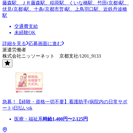
藤森駅、ＪＲ藤森駅、稲荷駅、くいな橋駅、竹田(京都)駅、
伏見(京都)駅、十条(京都市営)駅、上鳥羽口駅、近鉄丹波橋
駅
交通費支給
未経験OK
詳細を見る
応募画面に進む
派遣労働者
株式会社ニッソーネット 京都支社/1201_9133
急募！【経験・資格一切不要】看護助手(病院内の日常サポ
ート)日払いok
医療・福祉系
時給
1,400
円〜
2,125
円