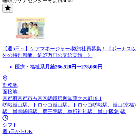
嵯峨野ケアセンターそよ風/45621
【週5日～】ケアマネージャー/契約社員募集！《ボーナス以
外の特別報酬、約27万円の支給実績！》
医療・福祉系
月給
266,520
円〜
278,080
円
勤務地
面接地
京都府京都市右京区嵯峨釈迦堂藤之木町19-1
嵯峨嵐山駅、トロッコ嵐山駅、トロッコ嵯峨駅、嵐山(京福)
駅、嵐電嵯峨駅、鹿王院駅、車折神社駅、嵐山(阪急)駅
シフト
週5日からOK