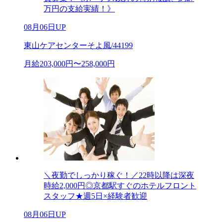
万円の支給実績！》
08月06日UP
東山ケアセンターそよ風/44199
月給203,000円〜258,000円
＼夜勤でしっかり稼ぐ！／22時以降は深夜
時給2,000円◎京都駅すぐのホテルフロント
スタッフ★週5日×経験者歓迎
08月06日UP