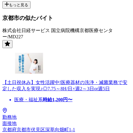
もっと見る
京都市の似たバイト
株式会社日経サービス 国立病院機構京都医療センタ
ー/MD227
【土日祝休み】女性活躍中!医療器材の洗浄・滅菌業務で安
定した収入を実現♪◎7.75～8H/日×週2～3日or週5日
医療・福祉系
時給
1,200
円〜
勤務地
面接地
京都府京都市伏見区深草向畑町1-1