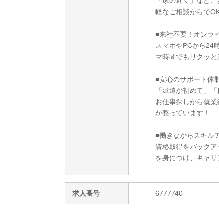
「家の近く」など、
軽なご相談からでO
■来社不要！オンラ
スマホやPCから2
マ時間でもサクッと
■安心のサポート体
「派遣が初めて」「
お仕事探しから就業
が整っています！
■働きながらスキルア
資格取得をバックア
を身につけ、キャリ
求人番号
6777740