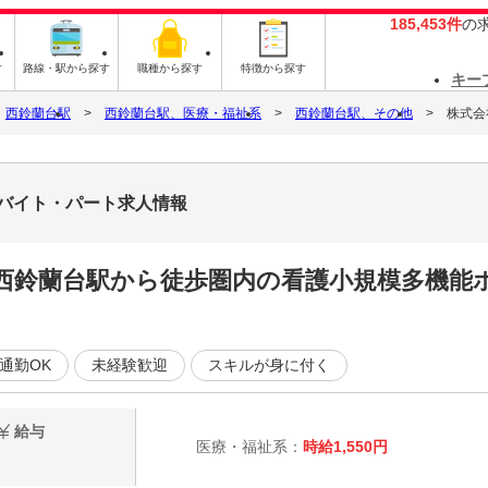
185,453件
の
す
路線・駅から探す
職種から探す
特徴から探す
キー
西鈴蘭台駅
西鈴蘭台駅、医療・福祉系
西鈴蘭台駅、その他
株式会
8のバイト・パート求人情報
西鈴蘭台駅から徒歩圏内の看護小規模多機能ホ
通勤OK
未経験歓迎
スキルが身に付く
給与
医療・福祉系：
時給1,550円