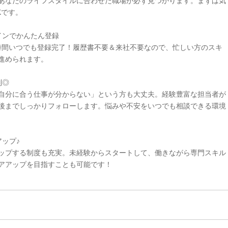
あなたのライフスタイルに合わせた職場が必ず見つかります。まずは気
Kです。
インでかんたん登録
4時間いつでも登録完了！履歴書不要＆来社不要なので、忙しい方のスキ
進められます。
制◎
自分に合う仕事が分からない」という方も大丈夫。経験豊富な担当者が
後までしっかりフォローします。悩みや不安をいつでも相談できる環境
ップ♪
ップする制度も充実。未経験からスタートして、働きながら専門スキル
アアップを目指すことも可能です！