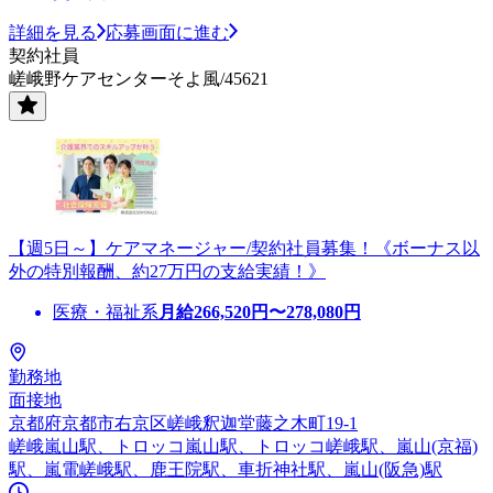
詳細を見る
応募画面に進む
契約社員
嵯峨野ケアセンターそよ風/45621
【週5日～】ケアマネージャー/契約社員募集！《ボーナス以
外の特別報酬、約27万円の支給実績！》
医療・福祉系
月給
266,520
円〜
278,080
円
勤務地
面接地
京都府京都市右京区嵯峨釈迦堂藤之木町19-1
嵯峨嵐山駅、トロッコ嵐山駅、トロッコ嵯峨駅、嵐山(京福)
駅、嵐電嵯峨駅、鹿王院駅、車折神社駅、嵐山(阪急)駅