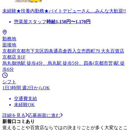
未経験★扶養内勤務★バイトデビューさん…みんな大歓迎!!
惣菜屋スタッフ
時給
1,150
円〜
1,170
円
勤務地
面接地
京都府京都市下京区四条通高倉西入立売西町79 大丸百貨店
京都店 B1F
烏丸御池駅 徒歩4分、烏丸駅 徒歩5分、四条(京都市営)駅 徒
歩6分
シフト
1日3時間 週2日からOK
交通費支給
未経験OK
詳細を見る
応募画面に進む
新着口コミあり
覚えることや百貨店ならではの決まりごとが多く大変なとこ