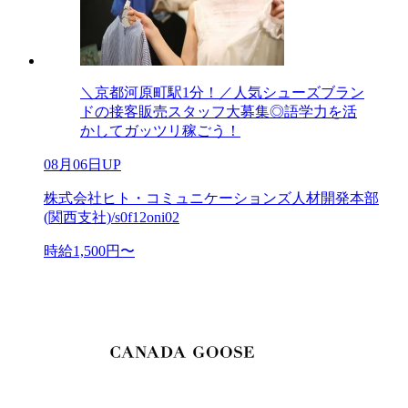
＼京都河原町駅1分！／人気シューズブラン
ドの接客販売スタッフ大募集◎語学力を活
かしてガッツリ稼ごう！
08月06日UP
株式会社ヒト・コミュニケーションズ人材開発本部
(関西支社)/s0f12oni02
時給1,500円〜