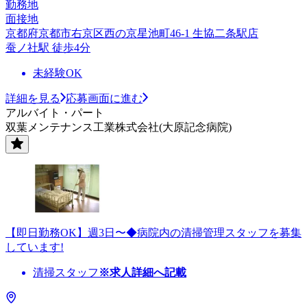
勤務地
面接地
京都府京都市右京区西の京星池町46-1 生協二条駅店
蚕ノ社駅 徒歩4分
未経験OK
詳細を見る
応募画面に進む
アルバイト・パート
双葉メンテナンス工業株式会社(大原記念病院)
【即日勤務OK】週3日〜◆病院内の清掃管理スタッフを募集
しています!
清掃スタッフ
※求人詳細へ記載