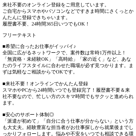
来社不要のオンライン登録をご用意しています。
ご自宅からスマホやパソコンなどですきま時間にさくっとか
んたんに登録できちゃいます。
履歴書不要、24時間365日いつでもOK！
フリーテキスト
■希望に合ったお仕事がイッパイ♪
全国に広がるネットワークで、案件数は常時1万件以上！
「無資格・未経験OK」「高時給」「家の近く」など、あな
たのライフスタイルに合わせた職場が必ず見つかります。ま
ずは気軽なご相談からでOKです。
■来社不要！オンラインでかんたん登録
スマホやPCから24時間いつでも登録完了！履歴書不要＆来
社不要なので、忙しい方のスキマ時間でもサクッと進められ
ます。
■安心のサポート体制◎
「派遣が初めて」「自分に合う仕事が分からない」という方
も大丈夫。経験豊富な担当者がお仕事探しから就業後までし
っかりフォローします。悩みや不安をいつでも相談できる環