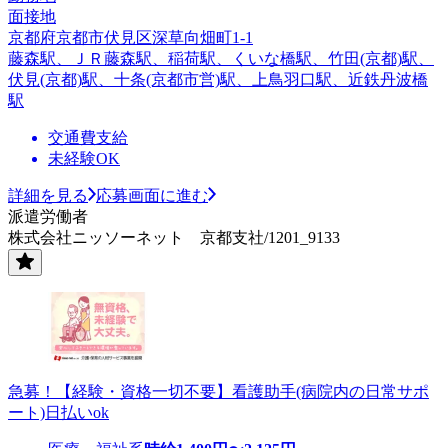
面接地
京都府京都市伏見区深草向畑町1-1
藤森駅、ＪＲ藤森駅、稲荷駅、くいな橋駅、竹田(京都)駅、
伏見(京都)駅、十条(京都市営)駅、上鳥羽口駅、近鉄丹波橋
駅
交通費支給
未経験OK
詳細を見る
応募画面に進む
派遣労働者
株式会社ニッソーネット 京都支社/1201_9133
急募！【経験・資格一切不要】看護助手(病院内の日常サポ
ート)日払いok