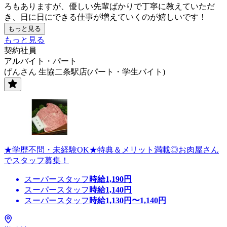
ろもありますが、優しい先輩ばかりで丁寧に教えていただ
き、日に日にできる仕事が増えていくのが嬉しいです！
もっと見る
もっと見る
契約社員
アルバイト・パート
げんさん 生協二条駅店(パート・学生バイト)
★学歴不問・未経験OK★特典＆メリット満載◎お肉屋さん
でスタッフ募集！
スーパースタッフ
時給
1,190
円
スーパースタッフ
時給
1,140
円
スーパースタッフ
時給
1,130
円〜
1,140
円