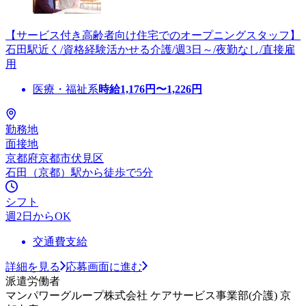
【サービス付き高齢者向け住宅でのオープニングスタッフ】
石田駅近く/資格経験活かせる介護/週3日～/夜勤なし/直接雇
用
医療・福祉系
時給
1,176
円〜
1,226
円
勤務地
面接地
京都府京都市伏見区
石田（京都）駅から徒歩で5分
シフト
週2日からOK
交通費支給
詳細を見る
応募画面に進む
派遣労働者
マンパワーグループ株式会社 ケアサービス事業部(介護) 京