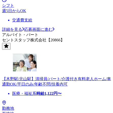
シフト
週5日からOK
交通費支給
詳細を見る
応募画面に進む
アルバイト・パート
セントスタッフ株式会社【20866】
【木野駅/北山駅】清掃員/パート/介護付き有料老人ホーム/車
通勤OK/平日のみ/年齢不問/扶養内可
医療・福祉系
時給
1,122
円〜
勤務地