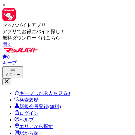
×
マッハバイトアプリ
アプリでお得にバイト探し！
無料ダウンロードはこちら
開く
0
キープ
メニュー
キープした求人を見る
0
検索履歴
新規会員登録(無料)
ログイン
ヘルプ
エリアから探す
駅から探す