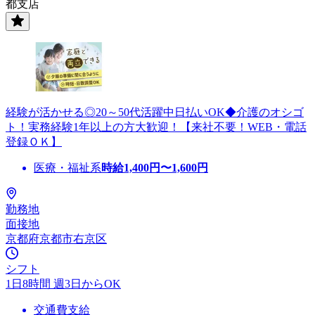
都支店
経験が活かせる◎20～50代活躍中日払いOK◆介護のオシゴ
ト！実務経験1年以上の方大歓迎！【来社不要！WEB・電話
登録ＯＫ】
医療・福祉系
時給
1,400
円〜
1,600
円
勤務地
面接地
京都府京都市右京区
シフト
1日8時間 週3日からOK
交通費支給