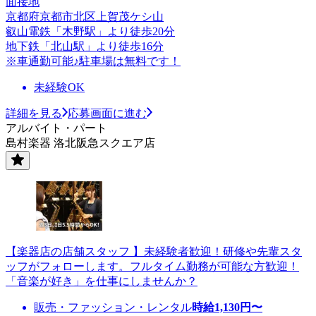
面接地
京都府京都市北区上賀茂ケシ山
叡山電鉄「木野駅」より徒歩20分
地下鉄「北山駅」より徒歩16分
※車通勤可能♪駐車場は無料です！
未経験OK
詳細を見る
応募画面に進む
アルバイト・パート
島村楽器 洛北阪急スクエア店
【楽器店の店舗スタッフ 】未経験者歓迎！研修や先輩スタ
ッフがフォローします。フルタイム勤務が可能な方歓迎！
「音楽が好き」を仕事にしませんか？
販売・ファッション・レンタル
時給
1,130
円〜