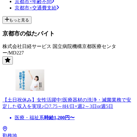
京都市×年齢不問
京都市×交通費支給
もっと見る
京都市の似たバイト
株式会社日経サービス 国立病院機構京都医療センタ
ー/MD227
【土日祝休み】女性活躍中!医療器材の洗浄・滅菌業務で安
定した収入を実現♪◎7.75～8H/日×週2～3日or週5日
医療・福祉系
時給
1,200
円〜
勤務地