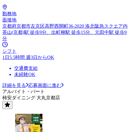
勤務地
面接地
京都府京都市左京区高野西開町36-2020 洛北阪急スクエア内
茶山(京都)駅 徒歩9分、出町柳駅 徒歩15分、元田中駅 徒歩9
分
シフト
1日5.5時間 週3日からOK
交通費支給
未経験OK
詳細を見る
応募画面に進む
アルバイト・パート
柿安ダイニング 大丸京都店