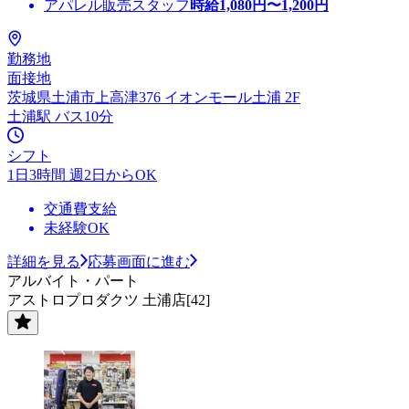
アパレル販売スタッフ
時給
1,080
円〜
1,200
円
勤務地
面接地
茨城県土浦市上高津376 イオンモール土浦 2F
土浦駅 バス10分
シフト
1日3時間 週2日からOK
交通費支給
未経験OK
詳細を見る
応募画面に進む
アルバイト・パート
アストロプロダクツ 土浦店[42]