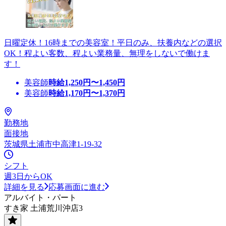
日曜定休！16時までの美容室！平日のみ、扶養内などの選択
OK！程よい客数、程よい業務量、無理をしないで働けま
す！
美容師
時給
1,250
円〜
1,450
円
美容師
時給
1,170
円〜
1,370
円
勤務地
面接地
茨城県土浦市中高津1-19-32
シフト
週3日からOK
詳細を見る
応募画面に進む
アルバイト・パート
すき家 土浦荒川沖店3