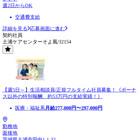
週2日からOK
交通費支給
詳細を見る
応募画面に進む
契約社員
土浦ケアセンターそよ風/32154
【週5日～】生活相談員/正規フルタイム社員募集！《ボーナ
ス以外の特別報酬、約53万円の支給実績！》
医療・福祉系
月給
277,000
円〜
297,000
円
勤務地
面接地
茨城県土浦市田中1-1-32