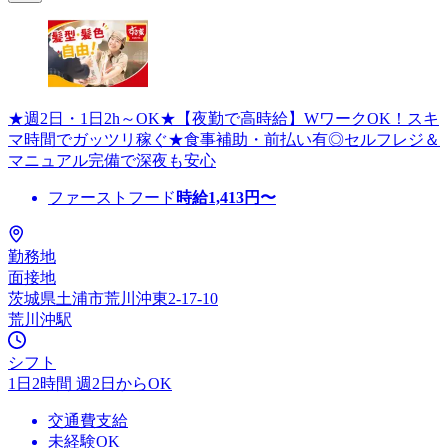
★週2日・1日2h～OK★【夜勤で高時給】WワークOK！スキ
マ時間でガッツリ稼ぐ★食事補助・前払い有◎セルフレジ＆
マニュアル完備で深夜も安心
ファーストフード
時給
1,413
円〜
勤務地
面接地
茨城県土浦市荒川沖東2-17-10
荒川沖駅
シフト
1日2時間 週2日からOK
交通費支給
未経験OK