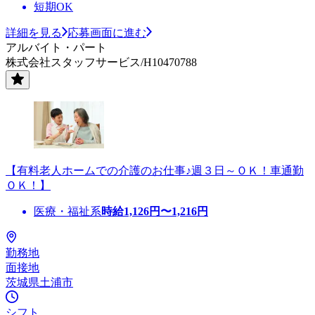
短期OK
詳細を見る
応募画面に進む
アルバイト・パート
株式会社スタッフサービス/H10470788
【有料老人ホームでの介護のお仕事♪週３日～ＯＫ！車通勤
ＯＫ！】
医療・福祉系
時給
1,126
円〜
1,216
円
勤務地
面接地
茨城県土浦市
シフト