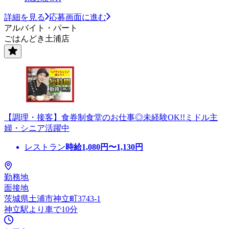
詳細を見る
応募画面に進む
アルバイト・パート
ごはんどき土浦店
【調理・接客】食券制食堂のお仕事◎未経験OK!!ミドル主
婦・シニア活躍中
レストラン
時給
1,080
円〜
1,130
円
勤務地
面接地
茨城県土浦市神立町3743-1
神立駅より車で10分