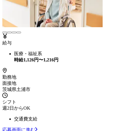
給与
医療・福祉系
時給
1,126
円〜
1,216
円
勤務地
面接地
茨城県土浦市
シフト
週2日からOK
交通費支給
応募画面に進む