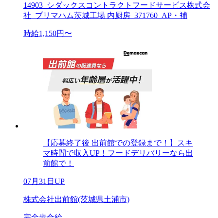
14903_シダックスコントラクトフードサービス株式会
社_プリマハム茨城工場 内厨房_371760_AP・補
時給1,150円〜
【応募終了後 出前館での登録まで！】スキ
マ時間で収入UP！フードデリバリーなら出
前館で！
07月31日UP
株式会社出前館(茨城県土浦市)
完全歩合給