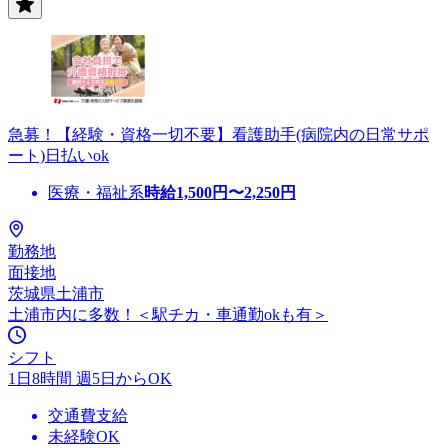
急募！【経験・資格一切不要】看護助手(病院内の日常サポ
ート)日払いok
医療・福祉系
時給
1,500
円〜
2,250
円
勤務地
面接地
茨城県土浦市
土浦市内に多数！＜駅チカ・車通勤okも有＞
シフト
1日8時間 週5日からOK
交通費支給
未経験OK