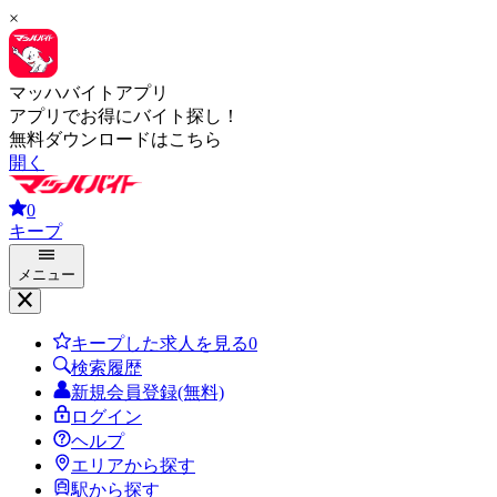
×
マッハバイトアプリ
アプリでお得にバイト探し！
無料ダウンロードはこちら
開く
0
キープ
メニュー
キープした求人を見る
0
検索履歴
新規会員登録(無料)
ログイン
ヘルプ
エリアから探す
駅から探す