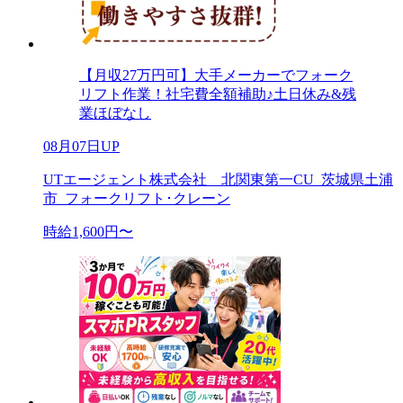
【月収27万円可】大手メーカーでフォーク
リフト作業！社宅費全額補助♪土日休み&残
業ほぼなし
08月07日UP
UTエージェント株式会社 北関東第一CU_茨城県土浦
市_フォークリフト･クレーン
時給1,600円〜