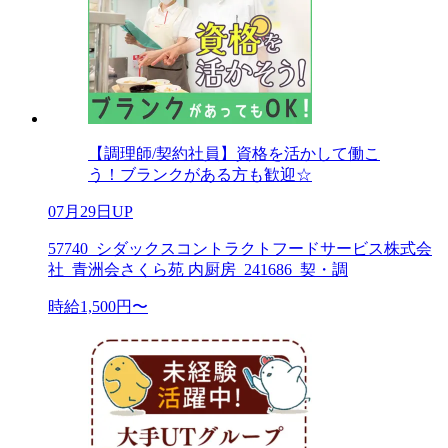
【調理師/契約社員】資格を活かして働こ
う！ブランクがある方も歓迎☆
07月29日UP
57740_シダックスコントラクトフードサービス株式会
社_青洲会さくら苑 内厨房_241686_契・調
時給1,500円〜