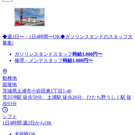
◆週2日〜・1日4時間〜OK◆ガソリンスタンドのスタッフ大
募集!
ガソリンスタンドスタッフ
時給
1,080
円〜
修理・メンテスタッフ
時給
1,080
円〜
勤務地
面接地
茨城県土浦市小岩田東1丁目1-46
荒川沖駅 徒歩59分、土浦駅 徒歩26分、ひたち野うしく駅 徒
歩93分
シフト
1日4時間 週2日からOK
未経験OK