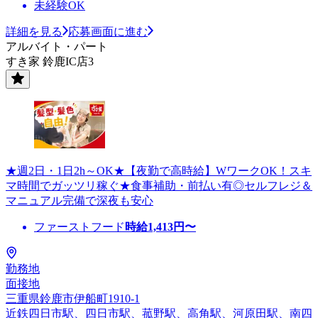
未経験OK
詳細を見る
応募画面に進む
アルバイト・パート
すき家 鈴鹿IC店3
★週2日・1日2h～OK★【夜勤で高時給】WワークOK！スキ
マ時間でガッツリ稼ぐ★食事補助・前払い有◎セルフレジ＆
マニュアル完備で深夜も安心
ファーストフード
時給
1,413
円〜
勤務地
面接地
三重県鈴鹿市伊船町1910-1
近鉄四日市駅、四日市駅、菰野駅、高角駅、河原田駅、南四