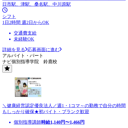
日市駅、津駅、桑名駅、中川原駅
シフト
1日2時間 週2日からOK
交通費支給
未経験OK
詳細を見る
応募画面に進む
アルバイト・パート
ナビ個別指導学院 鈴鹿校
＼健康経営認定優良法人／週1・1コマ～の勤務で自分の時間
もしっかり確保★初バイト・ブランク歓迎
個別指導講師
時給
1,140
円〜
1,466
円