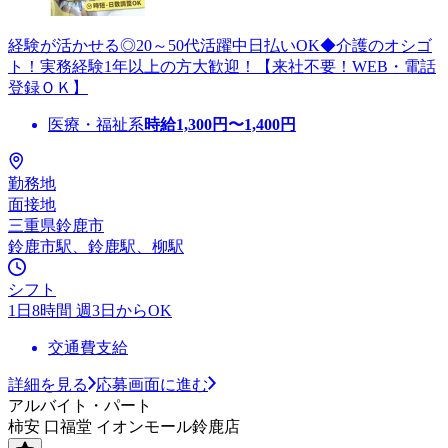
経験が活かせる◎20～50代活躍中日払いOK◆介護のオシゴ
ト！実務経験1年以上の方大歓迎！【来社不要！WEB・電話
登録ＯＫ】
医療・福祉系
時給
1,300
円〜
1,400
円
勤務地
面接地
三重県鈴鹿市
鈴鹿市駅、鈴鹿駅、柳駅
シフト
1日8時間 週3日からOK
交通費支給
詳細を見る
応募画面に進む
アルバイト・パート
柿安 口福堂 イオンモール鈴鹿店