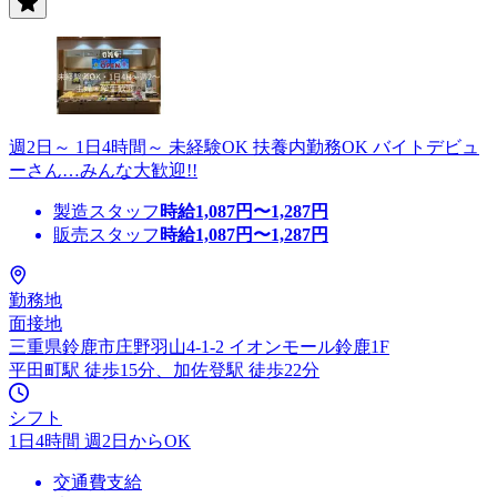
週2日～ 1日4時間～ 未経験OK 扶養内勤務OK バイトデビュ
ーさん…みんな大歓迎!!
製造スタッフ
時給
1,087
円〜
1,287
円
販売スタッフ
時給
1,087
円〜
1,287
円
勤務地
面接地
三重県鈴鹿市庄野羽山4-1-2 イオンモール鈴鹿1F
平田町駅 徒歩15分、加佐登駅 徒歩22分
シフト
1日4時間 週2日からOK
交通費支給