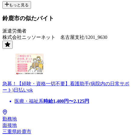
もっと見る
鈴鹿市の似たバイト
派遣労働者
株式会社ニッソーネット 名古屋支社/1201_9630
急募！【経験・資格一切不要】看護助手(病院内の日常サポ
ート)日払いok
医療・福祉系
時給
1,400
円〜
2,125
円
勤務地
面接地
三重県鈴鹿市