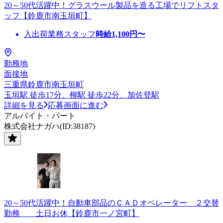
20～50代活躍中！グラスウール製品を造る工場でリフトスタ
ッフ【鈴鹿市南玉垣町】
入出荷業務スタッフ
時給
1,100
円〜
勤務地
面接地
三重県鈴鹿市南玉垣町
玉垣駅 徒歩17分、柳駅 徒歩22分、加佐登駅
詳細を見る
応募画面に進む
アルバイト・パート
株式会社ナガハ(ID:38187)
20～50代活躍中！自動車部品のＣＡＤオペレーター ２交替
勤務 土日お休【鈴鹿市一ノ宮町】