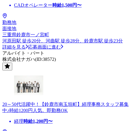
CADオペレーター
時給
1,500
円〜
勤務地
面接地
三重県鈴鹿市一ノ宮町
河原田駅 徒歩20分、河曲駅 徒歩28分、鈴鹿市駅 徒歩23分
詳細を見る
応募画面に進む
アルバイト・パート
株式会社ナガハ(ID:38572)
20～50代活躍中！【鈴鹿市南玉垣町】経理事務スタッフ募集
中♪時給1200円人気。即勤務OK
経理
時給
1,200
円〜