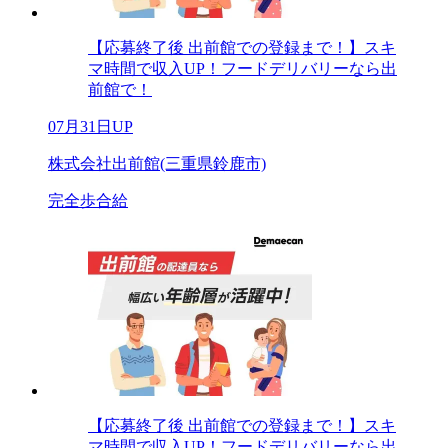
【応募終了後 出前館での登録まで！】スキ
マ時間で収入UP！フードデリバリーなら出
前館で！
07月31日UP
株式会社出前館(三重県鈴鹿市)
完全歩合給
【応募終了後 出前館での登録まで！】スキ
マ時間で収入UP！フードデリバリーなら出