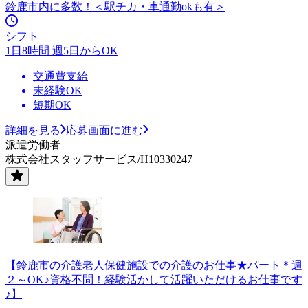
鈴鹿市内に多数！＜駅チカ・車通勤okも有＞
シフト
1日8時間 週5日からOK
交通費支給
未経験OK
短期OK
詳細を見る
応募画面に進む
派遣労働者
株式会社スタッフサービス/H10330247
【鈴鹿市の介護老人保健施設での介護のお仕事★パート＊週
２～OK♪資格不問！経験活かして活躍いただけるお仕事です
♪】