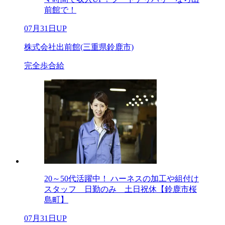
前館で！
07月31日UP
株式会社出前館(三重県鈴鹿市)
完全歩合給
20～50代活躍中！ ハーネスの加工や組付け
スタッフ 日勤のみ 土日祝休【鈴鹿市桜
島町】
07月31日UP