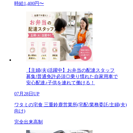
時給1,400円〜
【主婦(夫)活躍中】お弁当の配達スタッフ
募集!普通免許必須◎乗り慣れた自家用車で
安心配達♪子供を連れて働ける！
07月28日UP
ワタミの宅食 三重鈴鹿営業所(宅配/業務委託/主婦(夫)
向け)
完全出来高制