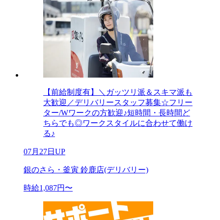
【前給制度有】＼ガッツリ派＆スキマ派も
大歓迎／デリバリースタッフ募集☆フリー
ター/Wワークの方歓迎♪短時間・長時間ど
ちらでも◎ワークスタイルに合わせて働け
る♪
07月27日UP
銀のさら・釜寅 鈴鹿店(デリバリー)
時給1,087円〜