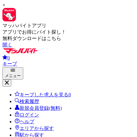
×
マッハバイトアプリ
アプリでお得にバイト探し！
無料ダウンロードはこちら
開く
0
キープ
メニュー
キープした求人を見る
0
検索履歴
新規会員登録(無料)
ログイン
ヘルプ
エリアから探す
駅から探す