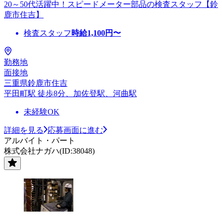
20～50代活躍中！スピードメーター部品の検査スタッフ【鈴
鹿市住吉】
検査スタッフ
時給
1,100
円〜
勤務地
面接地
三重県鈴鹿市住吉
平田町駅 徒歩8分、加佐登駅、河曲駅
未経験OK
詳細を見る
応募画面に進む
アルバイト・パート
株式会社ナガハ(ID:38048)