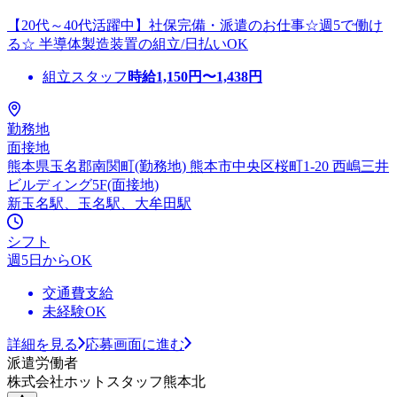
【20代～40代活躍中】社保完備・派遣のお仕事☆週5で働け
る☆ 半導体製造装置の組立/日払いOK
組立スタッフ
時給
1,150
円〜
1,438
円
勤務地
面接地
熊本県玉名郡南関町(勤務地) 熊本市中央区桜町1-20 西嶋三井
ビルディング5F(面接地)
新玉名駅、玉名駅、大牟田駅
シフト
週5日からOK
交通費支給
未経験OK
詳細を見る
応募画面に進む
派遣労働者
株式会社ホットスタッフ熊本北