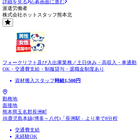
詳細を見る
応募画面に進む
派遣労働者
株式会社ホットスタッフ熊本北
フォークリフト及び入出庫業務／土日休み・高収入・車通勤
OK・交通費支給・制服貸与・退職金制度あり
資材搬入スタッフ
時給
1,500
円
勤務地
面接地
熊本県玉名郡長洲町
JR鹿児島本線(博多～八代)「長洲駅」より車で8分程
交通費支給
未経験OK