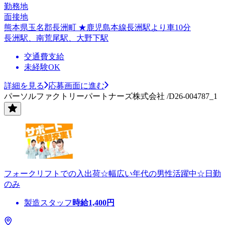
勤務地
面接地
熊本県玉名郡長洲町 ★鹿児島本線長洲駅より車10分
長洲駅、南荒尾駅、大野下駅
交通費支給
未経験OK
詳細を見る
応募画面に進む
パーソルファクトリーパートナーズ株式会社 /D26-004787_1
フォークリフトでの入出荷☆幅広い年代の男性活躍中☆日勤
のみ
製造スタッフ
時給
1,400
円