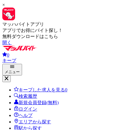
×
マッハバイトアプリ
アプリでお得にバイト探し！
無料ダウンロードはこちら
開く
0
キープ
メニュー
キープした求人を見る
0
検索履歴
新規会員登録(無料)
ログイン
ヘルプ
エリアから探す
駅から探す