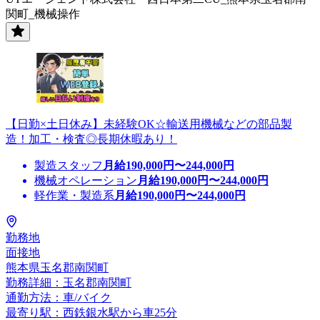
関町_機械操作
【日勤×土日休み】未経験OK☆輸送用機械などの部品製
造！加工・検査◎長期休暇あり！
製造スタッフ
月給
190,000
円〜
244,000
円
機械オペレーション
月給
190,000
円〜
244,000
円
軽作業・製造系
月給
190,000
円〜
244,000
円
勤務地
面接地
熊本県玉名郡南関町
勤務詳細：玉名郡南関町
通勤方法：車/バイク
最寄り駅：西鉄銀水駅から車25分