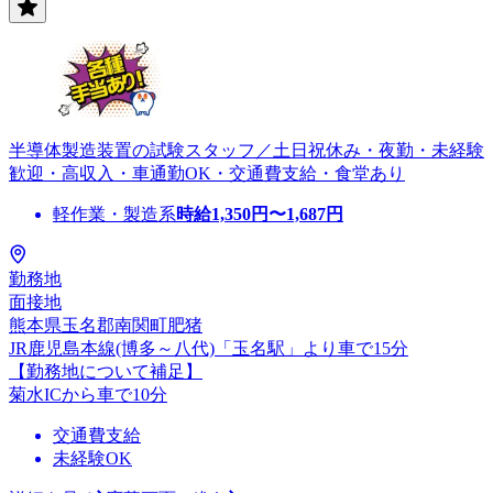
半導体製造装置の試験スタッフ／土日祝休み・夜勤・未経験
歓迎・高収入・車通勤OK・交通費支給・食堂あり
軽作業・製造系
時給
1,350
円〜
1,687
円
勤務地
面接地
熊本県玉名郡南関町肥猪
JR鹿児島本線(博多～八代)「玉名駅」より車で15分
【勤務地について補足】
菊水ICから車で10分
交通費支給
未経験OK