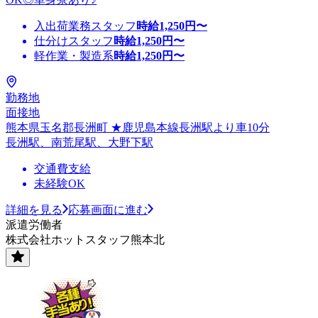
入出荷業務スタッフ
時給
1,250
円〜
仕分けスタッフ
時給
1,250
円〜
軽作業・製造系
時給
1,250
円〜
勤務地
面接地
熊本県玉名郡長洲町 ★鹿児島本線長洲駅より車10分
長洲駅、南荒尾駅、大野下駅
交通費支給
未経験OK
詳細を見る
応募画面に進む
派遣労働者
株式会社ホットスタッフ熊本北