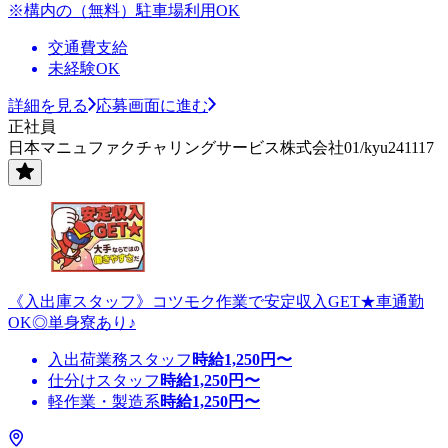
※構内の（無料）駐車場利用OK
交通費支給
未経験OK
詳細を見る
応募画面に進む
正社員
日本マニュファクチャリングサービス株式会社01/kyu241117
《入出庫スタッフ》コツモク作業で安定収入GET★車通勤
OK◎単身寮あり♪
入出荷業務スタッフ
時給
1,250
円〜
仕分けスタッフ
時給
1,250
円〜
軽作業・製造系
時給
1,250
円〜