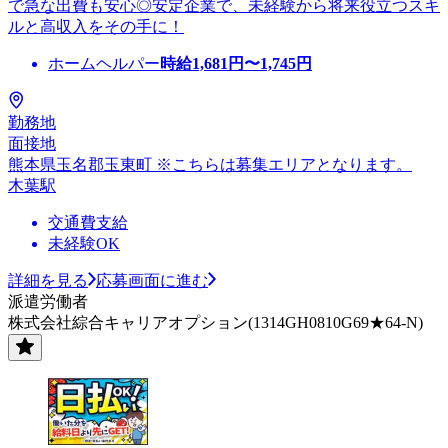
で急な出費も安心◎安定企業で、未経験から将来役立つスキ
ルと高収入をその手に！
ホームヘルパー
時給
1,681
円〜
1,745
円
勤務地
面接地
熊本県玉名郡玉東町 ※こちらは募集エリアとなります。
木葉駅
交通費支給
未経験OK
詳細を見る
応募画面に進む
派遣労働者
株式会社綜合キャリアオプション(1314GH0810G69★64-N)