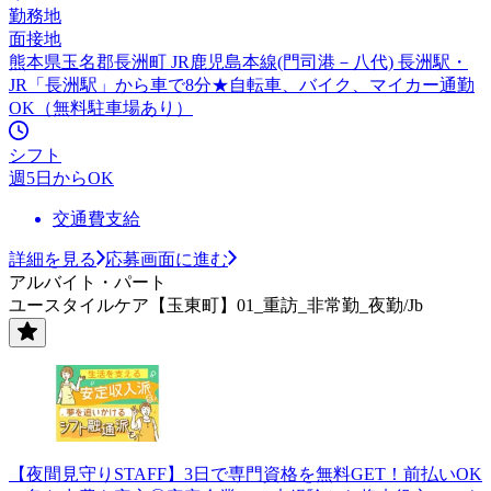
勤務地
面接地
熊本県玉名郡長洲町 JR鹿児島本線(門司港－八代) 長洲駅・
JR「長洲駅」から車で8分★自転車、バイク、マイカー通勤
OK（無料駐車場あり）
シフト
週5日からOK
交通費支給
詳細を見る
応募画面に進む
アルバイト・パート
ユースタイルケア【玉東町】01_重訪_非常勤_夜勤/Jb
【夜間見守りSTAFF】3日で専門資格を無料GET！前払いOK