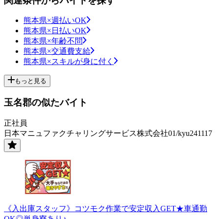
関連条件からバイトを探す
熊本県×週払いOK
熊本県×日払いOK
熊本県×年齢不問
熊本県×交通費支給
熊本県×スキルが身に付く
もっと見る
玉名郡の似たバイト
正社員
日本マニュファクチャリングサービス株式会社01/kyu241117
《入出庫スタッフ》コツモク作業で安定収入GET★車通勤
OK◎単身寮あり♪