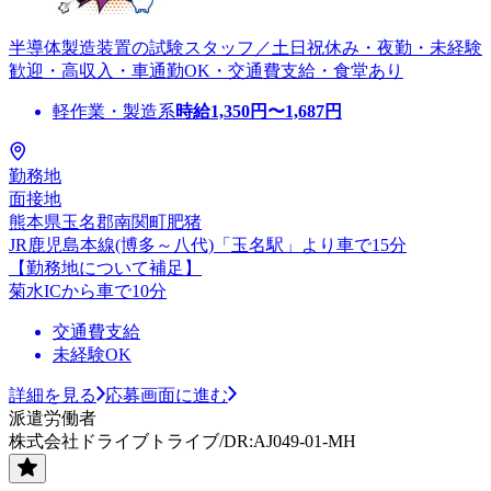
半導体製造装置の試験スタッフ／土日祝休み・夜勤・未経験
歓迎・高収入・車通勤OK・交通費支給・食堂あり
軽作業・製造系
時給
1,350
円〜
1,687
円
勤務地
面接地
熊本県玉名郡南関町肥猪
JR鹿児島本線(博多～八代)「玉名駅」より車で15分
【勤務地について補足】
菊水ICから車で10分
交通費支給
未経験OK
詳細を見る
応募画面に進む
派遣労働者
株式会社ドライブトライブ/DR:AJ049-01-MH