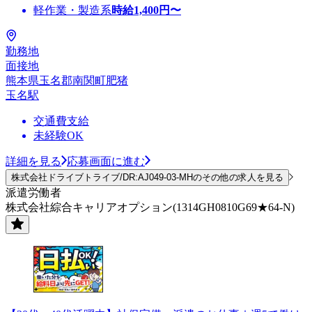
軽作業・製造系
時給
1,400
円〜
勤務地
面接地
熊本県玉名郡南関町肥猪
玉名駅
交通費支給
未経験OK
詳細を見る
応募画面に進む
株式会社ドライブトライブ/DR:AJ049-03-MHのその他の求人を見る
派遣労働者
株式会社綜合キャリアオプション(1314GH0810G69★64-N)