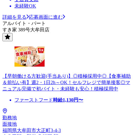
未経験OK
詳細を見る
応募画面に進む
アルバイト・パート
すき家 389号大牟田店
【早朝働ける方歓迎(手当あり)】◎積極採用中◎【食事補助
＆前払い有】週2・1日2h～OK！セルフレジで簡単接客◎マ
ニュアル完備で初バイト・未経験も安心！積極採用中
ファーストフード
時給
1,130
円〜
勤務地
面接地
福岡県大牟田市大正町3-4-3