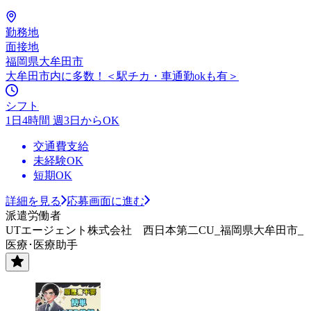
勤務地
面接地
福岡県大牟田市
大牟田市内に多数！＜駅チカ・車通勤okも有＞
シフト
1日4時間 週3日からOK
交通費支給
未経験OK
短期OK
詳細を見る
応募画面に進む
派遣労働者
UTエージェント株式会社 西日本第二CU_福岡県大牟田市_
医療･医療助手