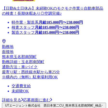
【日勤&土日休み】未経験OKのモクモク作業☆自動車部品
の検査！長期休暇あり◎空調完備♪
軽作業・製造系
月給
185,000
円〜
238,000
円
検査スタッフ
月給
185,000
円〜
238,000
円
製造スタッフ
月給
185,000
円〜
238,000
円
勤務地
面接地
熊本県玉名郡南関町
勤務詳細：玉名郡南関町
通勤方法：車/バイク
最寄り駅：西鉄銀水駅から車25分
※構内の（無料）駐車場利用OK
交通費支給
未経験OK
詳細を見る
応募画面に進む
UTエージェント株式会社 西日本第二CU_熊本県玉名郡南関町_検品･