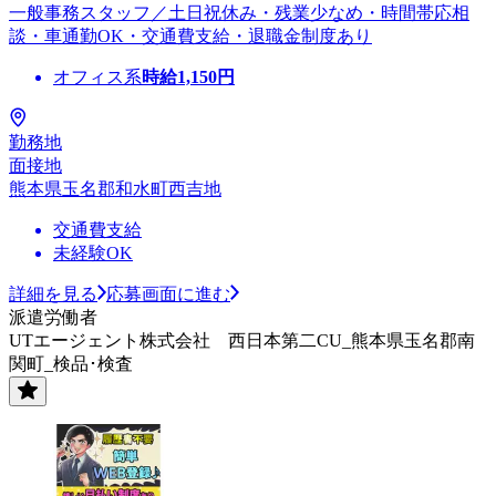
一般事務スタッフ／土日祝休み・残業少なめ・時間帯応相
談・車通勤OK・交通費支給・退職金制度あり
オフィス系
時給
1,150
円
勤務地
面接地
熊本県玉名郡和水町西吉地
交通費支給
未経験OK
詳細を見る
応募画面に進む
派遣労働者
UTエージェント株式会社 西日本第二CU_熊本県玉名郡南
関町_検品･検査