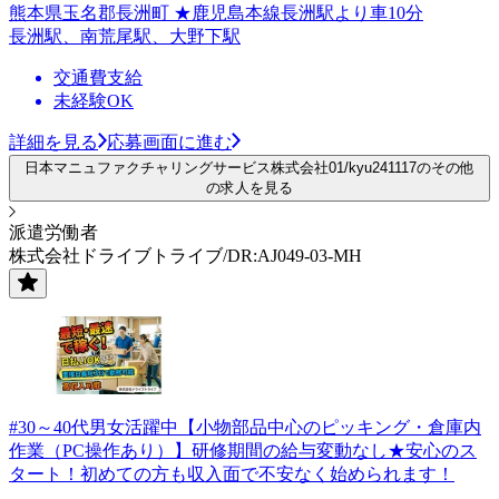
熊本県玉名郡長洲町 ★鹿児島本線長洲駅より車10分
長洲駅、南荒尾駅、大野下駅
交通費支給
未経験OK
詳細を見る
応募画面に進む
日本マニュファクチャリングサービス株式会社01/kyu241117のその他
の求人を見る
派遣労働者
株式会社ドライブトライブ/DR:AJ049-03-MH
#30～40代男女活躍中【小物部品中心のピッキング・倉庫内
作業（PC操作あり）】研修期間の給与変動なし★安心のス
タート！初めての方も収入面で不安なく始められます！