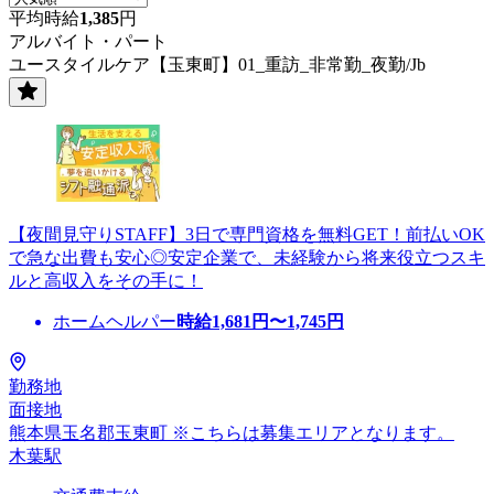
平均時給
1,385
円
アルバイト・パート
ユースタイルケア【玉東町】01_重訪_非常勤_夜勤/Jb
【夜間見守りSTAFF】3日で専門資格を無料GET！前払いOK
で急な出費も安心◎安定企業で、未経験から将来役立つスキ
ルと高収入をその手に！
ホームヘルパー
時給
1,681
円〜
1,745
円
勤務地
面接地
熊本県玉名郡玉東町 ※こちらは募集エリアとなります。
木葉駅