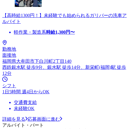
【高時給1300円！】未経験でも始められるガリバーの洗車ア
ルバイト
軽作業・製造系
時給
1,300
円〜
勤務地
面接地
福岡県大牟田市下白川町2丁目140
西鉄銀水駅 徒歩9分、銀水駅 徒歩14分、新栄町(福岡)駅 徒歩
12分
シフト
1日5時間 週4日からOK
交通費支給
未経験OK
詳細を見る
応募画面に進む
アルバイト・パート