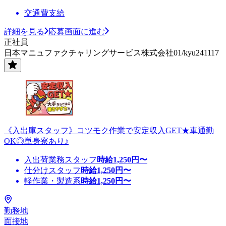
交通費支給
詳細を見る
応募画面に進む
正社員
日本マニュファクチャリングサービス株式会社01/kyu241117
《入出庫スタッフ》コツモク作業で安定収入GET★車通勤
OK◎単身寮あり♪
入出荷業務スタッフ
時給
1,250
円〜
仕分けスタッフ
時給
1,250
円〜
軽作業・製造系
時給
1,250
円〜
勤務地
面接地