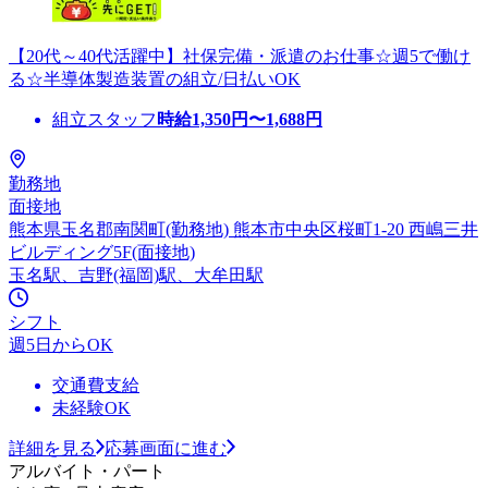
【20代～40代活躍中】社保完備・派遣のお仕事☆週5で働け
る☆半導体製造装置の組立/日払いOK
組立スタッフ
時給
1,350
円〜
1,688
円
勤務地
面接地
熊本県玉名郡南関町(勤務地) 熊本市中央区桜町1-20 西嶋三井
ビルディング5F(面接地)
玉名駅、吉野(福岡)駅、大牟田駅
シフト
週5日からOK
交通費支給
未経験OK
詳細を見る
応募画面に進む
アルバイト・パート