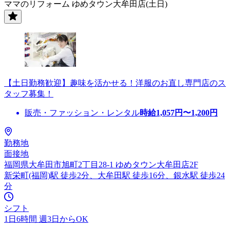
ママのリフォーム ゆめタウン大牟田店(土日)
【土日勤務歓迎】趣味を活かせる！洋服のお直し専門店のス
タッフ募集！
販売・ファッション・レンタル
時給
1,057
円〜
1,200
円
勤務地
面接地
福岡県大牟田市旭町2丁目28-1 ゆめタウン大牟田店2F
新栄町(福岡)駅 徒歩2分、大牟田駅 徒歩16分、銀水駅 徒歩24
分
シフト
1日6時間 週3日からOK