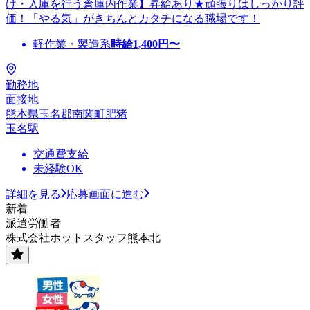
け・入庫を行う倉庫内作業】昇給あり★頑張りはしっかり評
価！「やる気」がきちんとカタチになる職場です！
軽作業・製造系
時給
1,400
円〜
勤務地
面接地
熊本県玉名郡南関町肥猪
玉名駅
交通費支給
未経験OK
詳細を見る
応募画面に進む
新着
派遣労働者
株式会社ホットスタッフ熊本北