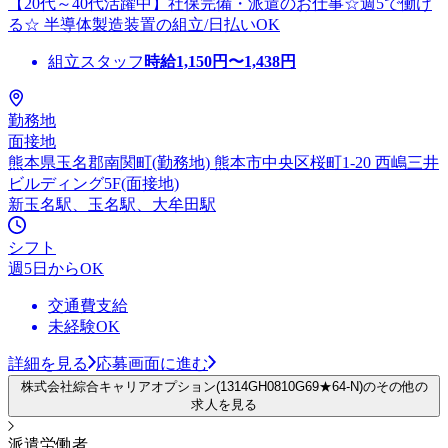
【20代～40代活躍中】社保完備・派遣のお仕事☆週5で働け
る☆ 半導体製造装置の組立/日払いOK
組立スタッフ
時給
1,150
円〜
1,438
円
勤務地
面接地
熊本県玉名郡南関町(勤務地) 熊本市中央区桜町1-20 西嶋三井
ビルディング5F(面接地)
新玉名駅、玉名駅、大牟田駅
シフト
週5日からOK
交通費支給
未経験OK
詳細を見る
応募画面に進む
株式会社綜合キャリアオプション(1314GH0810G69★64-N)のその他の
求人を見る
派遣労働者