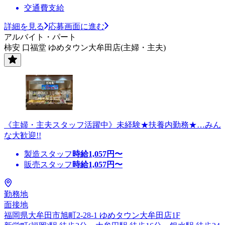
交通費支給
詳細を見る
応募画面に進む
アルバイト・パート
柿安 口福堂 ゆめタウン大牟田店(主婦・主夫)
《主婦・主夫スタッフ活躍中》未経験★扶養内勤務★…みん
な大歓迎!!
製造スタッフ
時給
1,057
円〜
販売スタッフ
時給
1,057
円〜
勤務地
面接地
福岡県大牟田市旭町2-28-1 ゆめタウン大牟田店1F