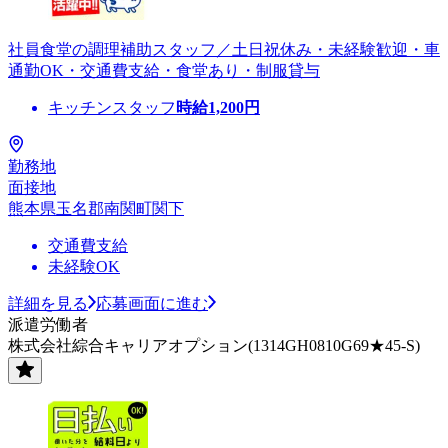
社員食堂の調理補助スタッフ／土日祝休み・未経験歓迎・車
通勤OK・交通費支給・食堂あり・制服貸与
キッチンスタッフ
時給
1,200
円
勤務地
面接地
熊本県玉名郡南関町関下
交通費支給
未経験OK
詳細を見る
応募画面に進む
派遣労働者
株式会社綜合キャリアオプション(1314GH0810G69★45-S)