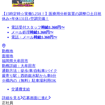
【15時定時☆実働5.25H！】医療用分析装置の調整◎土日祝
休み×年休131日♪空調完備！
電話受付スタッフ
時給
1,360
円〜
メール処理
時給
1,360
円〜
電話・メール
時給
1,360
円〜
勤務地
面接地
福岡県大牟田市
勤務詳細：大牟田市
通勤方法：徒歩/車/自転車/バイク
最寄り駅：西鉄銀水駅から車6分
※構内の（無料）駐車場利用OK
交通費支給
詳細を見る
応募画面に進む
正社員