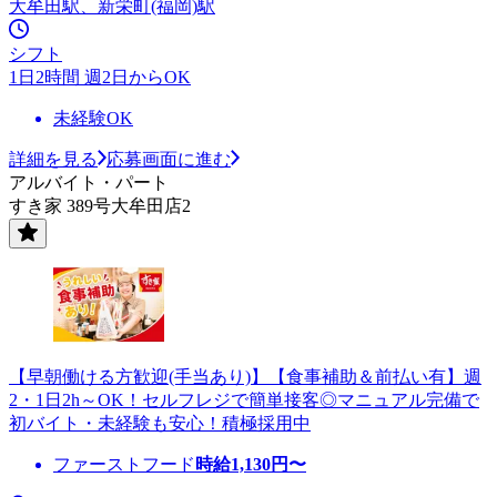
大牟田駅、新栄町(福岡)駅
シフト
1日2時間 週2日からOK
未経験OK
詳細を見る
応募画面に進む
アルバイト・パート
すき家 389号大牟田店2
【早朝働ける方歓迎(手当あり)】【食事補助＆前払い有】週
2・1日2h～OK！セルフレジで簡単接客◎マニュアル完備で
初バイト・未経験も安心！積極採用中
ファーストフード
時給
1,130
円〜