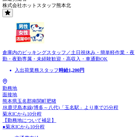
株式会社ホットスタッフ熊本北
倉庫内のピッキングスタッフ／土日祝休み・簡単軽作業・夜
勤・夜勤専属・未経験歓迎・高収入・車通勤OK
入出荷業務スタッフ
時給
1,200
円
勤務地
面接地
熊本県玉名郡南関町肥猪
JR鹿児島本線(博多～八代)「玉名駅」より車で25分程
菊水ICから10分程
【勤務地について補足】
●菊水ICから10分程