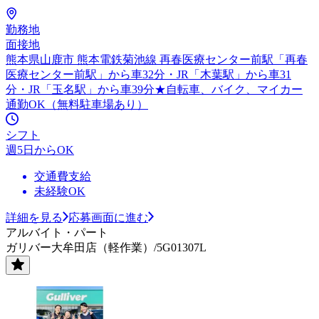
勤務地
面接地
熊本県山鹿市 熊本電鉄菊池線 再春医療センター前駅「再春
医療センター前駅」から車32分・JR「木葉駅」から車31
分・JR「玉名駅」から車39分★自転車、バイク、マイカー
通勤OK（無料駐車場あり）
シフト
週5日からOK
交通費支給
未経験OK
詳細を見る
応募画面に進む
アルバイト・パート
ガリバー大牟田店（軽作業）/5G01307L