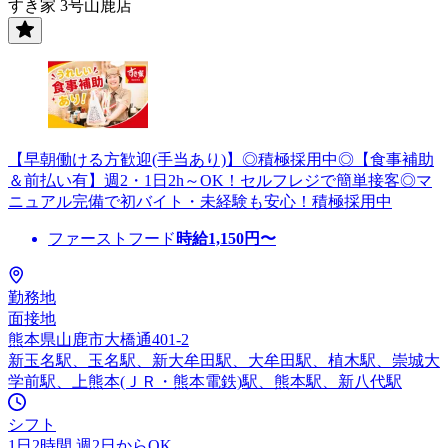
すき家 3号山鹿店
【早朝働ける方歓迎(手当あり)】◎積極採用中◎【食事補助
＆前払い有】週2・1日2h～OK！セルフレジで簡単接客◎マ
ニュアル完備で初バイト・未経験も安心！積極採用中
ファーストフード
時給
1,150
円〜
勤務地
面接地
熊本県山鹿市大橋通401-2
新玉名駅、玉名駅、新大牟田駅、大牟田駅、植木駅、崇城大
学前駅、上熊本(ＪＲ・熊本電鉄)駅、熊本駅、新八代駅
シフト
1日2時間 週2日からOK