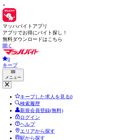
×
マッハバイトアプリ
アプリでお得にバイト探し！
無料ダウンロードはこちら
開く
0
キープ
メニュー
キープした求人を見る
0
検索履歴
新規会員登録(無料)
ログイン
ヘルプ
エリアから探す
駅から探す