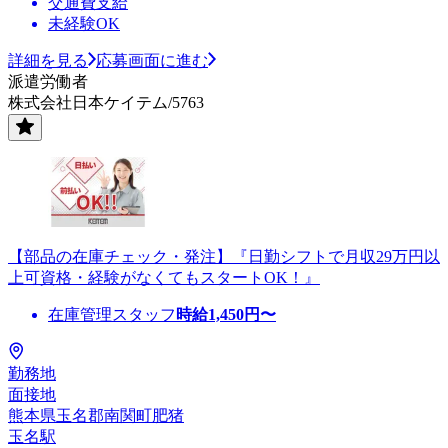
交通費支給
未経験OK
詳細を見る
応募画面に進む
派遣労働者
株式会社日本ケイテム/5763
【部品の在庫チェック・発注】『日勤シフトで月収29万円以
上可資格・経験がなくてもスタートOK！』
在庫管理スタッフ
時給
1,450
円〜
勤務地
面接地
熊本県玉名郡南関町肥猪
玉名駅