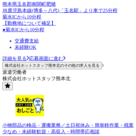
熊本県玉名郡南関町肥猪
JR鹿児島本線(博多～八代)「玉名駅」より車で25分程
菊水ICから10分程
【勤務地について補足】
●菊水ICから10分程
交通費支給
未経験OK
詳細を見る
応募画面に進む
株式会社ホットスタッフ熊本北のその他の求人を見る
派遣労働者
株式会社ホットスタッフ熊本北
小物部品の検品・運搬業務／土日祝休み・簡単軽作業・残業
少なめ・未経験歓迎・高収入・時間帯応相談