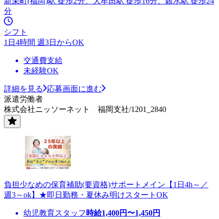
新栄町(福岡)駅 徒歩2分、大牟田駅 徒歩16分、銀水駅 徒歩24
分
シフト
1日4時間 週3日からOK
交通費支給
未経験OK
詳細を見る
応募画面に進む
派遣労働者
株式会社ニッソーネット 福岡支社/1201_2840
負担少なめの保育補助(要資格)サポートメイン【1日4h～／
週3～ok】★即日勤務・夏休み明けスタートOK
幼児教育スタッフ
時給
1,400
円〜
1,450
円