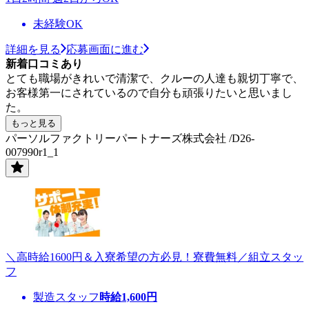
未経験OK
詳細を見る
応募画面に進む
新着口コミあり
とても職場がきれいで清潔で、クルーの人達も親切丁寧で、
お客様第一にされているので自分も頑張りたいと思いまし
た。
もっと見る
パーソルファクトリーパートナーズ株式会社 /D26-
007990r1_1
＼高時給1600円＆入寮希望の方必見！寮費無料／組立スタッ
フ
製造スタッフ
時給
1,600
円