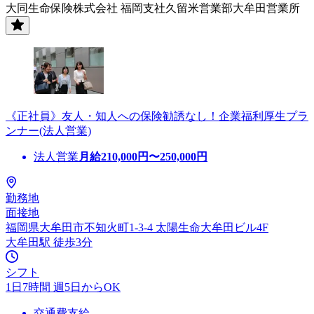
大同生命保険株式会社 福岡支社久留米営業部大牟田営業所
《正社員》友人・知人への保険勧誘なし！企業福利厚生プラ
ンナー(法人営業)
法人営業
月給
210,000
円〜
250,000
円
勤務地
面接地
福岡県大牟田市不知火町1-3-4 太陽生命大牟田ビル4F
大牟田駅 徒歩3分
シフト
1日7時間 週5日からOK
交通費支給