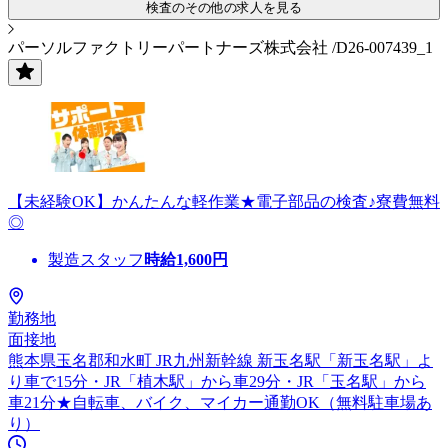
検査のその他の求人を見る
パーソルファクトリーパートナーズ株式会社 /D26-007439_1
【未経験OK】かんたんな軽作業★電子部品の検査♪寮費無料
◎
製造スタッフ
時給
1,600
円
勤務地
面接地
熊本県玉名郡和水町 JR九州新幹線 新玉名駅「新玉名駅」よ
り車で15分・JR「植木駅」から車29分・JR「玉名駅」から
車21分★自転車、バイク、マイカー通勤OK（無料駐車場あ
り）