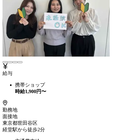
給与
携帯ショップ
時給
1,900
円〜
勤務地
面接地
東京都世田谷区
経堂駅から徒歩2分