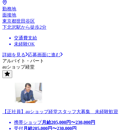
勤務地
面接地
東京都世田谷区
下北沢駅から徒歩2分
交通費支給
未経験OK
詳細を見る
応募画面に進む
アルバイト・パート
auショップ経堂
【正社員】auショップ経堂スタッフ大募集 未経験歓迎
携帯ショップ
月給
205,000
円〜
230,000
円
受付
月給
205,000
円〜
230,000
円