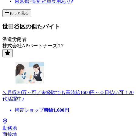
東京都×契約社員登用あり
もっと見る
世田谷区の似たバイト
派遣労働者
株式会社APパートナーズ/17
＼月収30万～可／未経験でも高時給1600円～☆日払い可！20
代活躍中♪
携帯ショップ
時給
1,600
円
勤務地
面接地