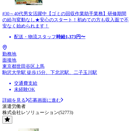
#30～40代男女活躍中【ゴミの回収作業助手業務】研修期間
の給与変動なし★安心のスタート！初めての方も収入面で不
安なく始められます！
配送・物流スタッフ
時給
1,373
円〜
勤務地
面接地
東京都世田谷区上馬
駒沢大学駅 徒歩15分、下北沢駅、二子玉川駅
交通費支給
未経験OK
詳細を見る
応募画面に進む
派遣労働者
株式会社レソリューション(52773)