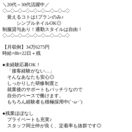
＼20代～30代活躍中／
◇--◇--◇--◇--◇--◇---◇--◇--◇
覚えるコトは1プランのみ♪
シンプルネイルOK◎
制服貸与あり！通勤スタイルは自由！
◇--◇--◇--◇--◇--◇---◇--◇--◇
【月収例】34万6275円
時給×8h×22日＋残
●未経験応募OK！
「接客経験がない…」
そんなあなたも安心◎
しっかりした研修制度と
就業後のサポートもバッチリなので
自分のペースで働けます。
もちろん経験者も積極採用中(`･ω･´)
●残業ほぼなし
プライベートも充実♪
スタッフ同士仲が良く、定着率も抜群です◎