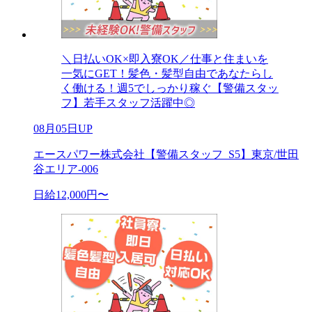
＼日払いOK×即入寮OK／仕事と住まいを
一気にGET！髪色・髪型自由であなたらし
く働ける！週5でしっかり稼ぐ【警備スタッ
フ】若手スタッフ活躍中◎
08月05日UP
エースパワー株式会社【警備スタッフ_S5】東京/世田
谷エリア-006
日給12,000円〜