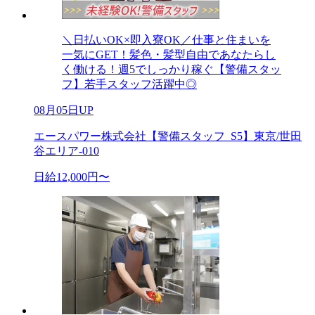
＼日払いOK×即入寮OK／仕事と住まいを
一気にGET！髪色・髪型自由であなたらし
く働ける！週5でしっかり稼ぐ【警備スタッ
フ】若手スタッフ活躍中◎
08月05日UP
エースパワー株式会社【警備スタッフ_S5】東京/世田
谷エリア-010
日給12,000円〜