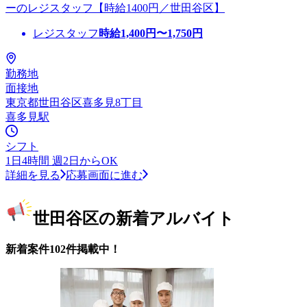
ーのレジスタッフ【時給1400円／世田谷区】
レジスタッフ
時給
1,400
円〜
1,750
円
勤務地
面接地
東京都世田谷区喜多見8丁目
喜多見駅
シフト
1日4時間 週2日からOK
詳細を見る
応募画面に進む
世田谷区の新着アルバイト
新着案件102件掲載中！