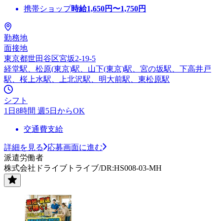
携帯ショップ
時給
1,650
円〜
1,750
円
勤務地
面接地
東京都世田谷区宮坂2-19-5
経堂駅、松原(東京)駅、山下(東京)駅、宮の坂駅、下高井戸
駅、桜上水駅、上北沢駅、明大前駅、東松原駅
シフト
1日8時間 週5日からOK
交通費支給
詳細を見る
応募画面に進む
派遣労働者
株式会社ドライブトライブ/DR:HS008-03-MH