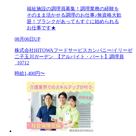
福祉施設の調理員募集！調理業務の経験を
そのまま活かせる調理のお仕事♪無資格大歓
迎！ブランクがあってもすぐに始められる
お仕事です★
08月06日UP
株式会社HITOWAフードサービスカンパニー/イリーゼ
二子玉川ガーデン_【アルバイト・パート】調理員
_10712
時給1,400円〜