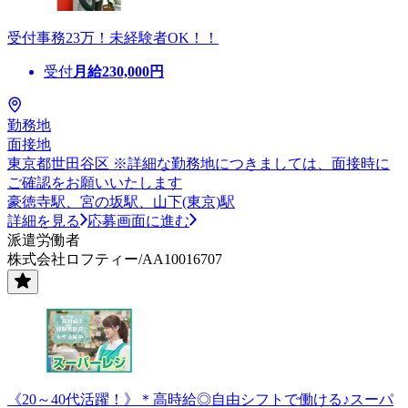
受付事務23万！未経験者OK！！
受付
月給
230,000
円
勤務地
面接地
東京都世田谷区 ※詳細な勤務地につきましては、面接時に
ご確認をお願いいたします
豪徳寺駅、宮の坂駅、山下(東京)駅
詳細を見る
応募画面に進む
派遣労働者
株式会社ロフティー/AA10016707
《20～40代活躍！》＊高時給◎自由シフトで働ける♪スーパ