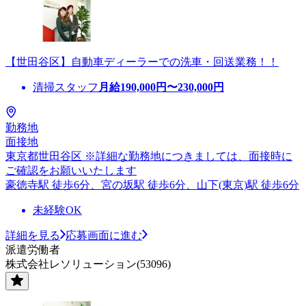
【世田谷区】自動車ディーラーでの洗車・回送業務！！
清掃スタッフ
月給
190,000
円〜
230,000
円
勤務地
面接地
東京都世田谷区 ※詳細な勤務地につきましては、面接時に
ご確認をお願いいたします
豪徳寺駅 徒歩6分、宮の坂駅 徒歩6分、山下(東京)駅 徒歩6分
未経験OK
詳細を見る
応募画面に進む
派遣労働者
株式会社レソリューション(53096)