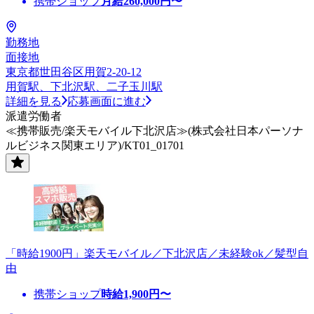
携帯ショップ
月給
260,000
円〜
勤務地
面接地
東京都世田谷区用賀2-20-12
用賀駅、下北沢駅、二子玉川駅
詳細を見る
応募画面に進む
派遣労働者
≪携帯販売/楽天モバイル下北沢店≫(株式会社日本パーソナ
ルビジネス関東エリア)/KT01_01701
「時給1900円」楽天モバイル／下北沢店／未経験ok／髪型自
由
携帯ショップ
時給
1,900
円〜