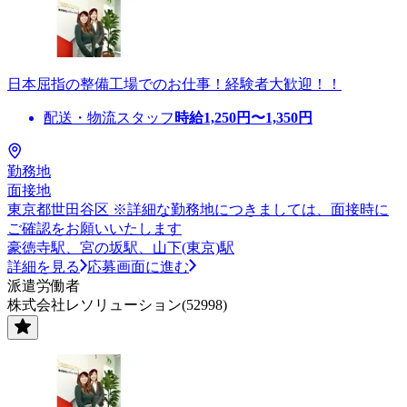
日本屈指の整備工場でのお仕事！経験者大歓迎！！
配送・物流スタッフ
時給
1,250
円〜
1,350
円
勤務地
面接地
東京都世田谷区 ※詳細な勤務地につきましては、面接時に
ご確認をお願いいたします
豪徳寺駅、宮の坂駅、山下(東京)駅
詳細を見る
応募画面に進む
派遣労働者
株式会社レソリューション(52998)