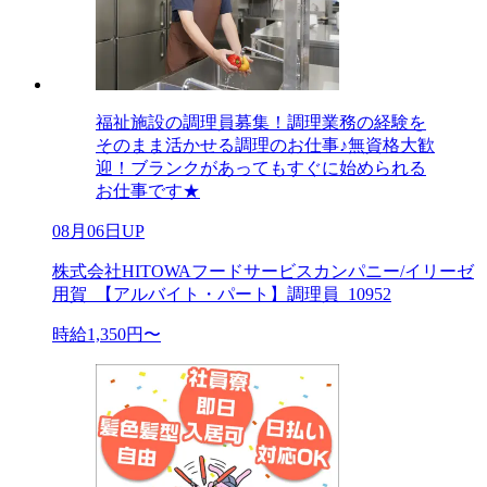
福祉施設の調理員募集！調理業務の経験を
そのまま活かせる調理のお仕事♪無資格大歓
迎！ブランクがあってもすぐに始められる
お仕事です★
08月06日UP
株式会社HITOWAフードサービスカンパニー/イリーゼ
用賀_【アルバイト・パート】調理員_10952
時給1,350円〜