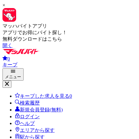
×
マッハバイトアプリ
アプリでお得にバイト探し！
無料ダウンロードはこちら
開く
0
キープ
メニュー
キープした求人を見る
0
検索履歴
新規会員登録(無料)
ログイン
ヘルプ
エリアから探す
駅から探す