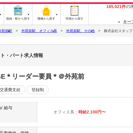
185,021件
の
す
路線・駅から探す
職種から探す
特徴から探す
キー
外苑前駅
外苑前駅、オフィス系
外苑前駅、その他
株式会社スタッフサ
バイト・パート求人情報
内SE＊リーダー要員＊＠外苑前
交通費支給
登録制
給与
オフィス系：
時給2,100円〜