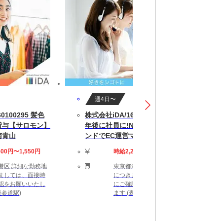
週4日〜
0100295 髪色
株式会社iDA/165100434-ON 半
貸与【サロモン】
年後に社員に!NY発バッグブラ
南青山
ンドでEC運営マネージャー
500円〜1,550円
時給2,200円〜2,400円
港区 詳細な勤務地
東京都港区 詳細な勤務地
ましては、面接時
につきましては、面接時
認をお願いいたし
にご確認をお願いいたし
表参道駅)
ます (表参道駅)