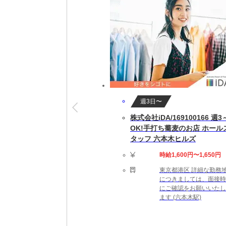
就業開始後も専属担当者がしっかりフォロー
※就業開始前に来社が必要な場合があります
【勤務詳細】
09:00～18:00 実働8時間 休憩60分 残業
完全週休2日制（土日祝休み） ※企業カレン
即日～長期(3ヶ月以上)
★勤務スタート日はご相談可能です。ご就業
週3日〜
株式会社iDA/169100166 週3
【勤務地備考】
OK!手打ち蕎麦のお店 ホール
◆テレワーク週2日程度併用可能◆職場の環
タッフ 六本木ヒルズ
【応募資格】
時給1,600円〜1,650円
【こんなスキルや経験のある方を歓迎します
東京都港区 詳細な勤務
につきましては、面接時
【給与備考】
にご確認をお願いいたし
ます (六本木駅)
【月収例】33万6000円＝時給2100円×16
★時給は経験・スキルによって優遇します。