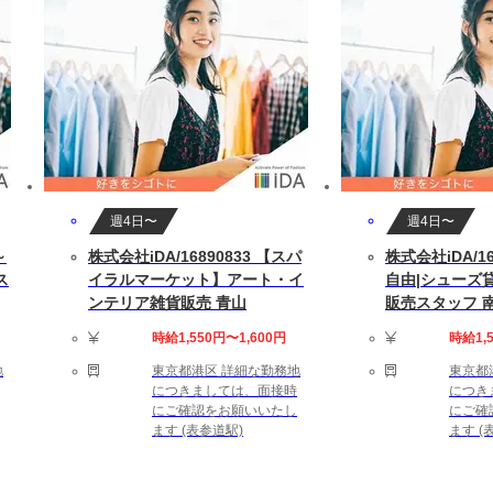
します
は10(時間以内/月)です。
ダーによる
中の方もお気軽にご相談ください。
週4日〜
週4日〜
～
株式会社iDA/16890833 【スパ
株式会社iDA/16
ス
イラルマーケット】アート・イ
自由|シューズ
境：【たばこ：禁煙】〔完備〕ロッカー
ンテリア雑貨販売 青山
販売スタッフ 
時給1,550円〜1,600円
時給1,
！】 社内ヘルプデスク経験
地
東京都港区 詳細な勤務地
東京都
につきましては、面接時
につき
にご確認をお願いいたし
にご確
ます (表参道駅)
ます (
0時間（残業代別途）