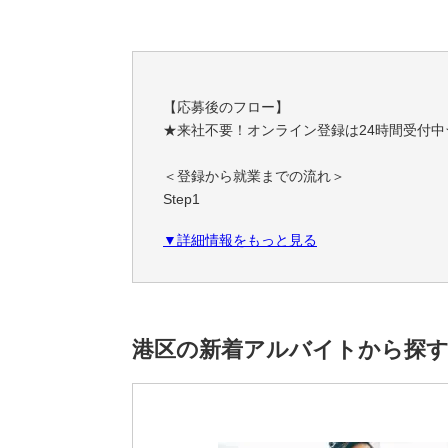
【応募後のフロー】
★来社不要！オンライン登録は24時間受付中
＜登録から就業までの流れ＞
Step1
スマホやPCで簡単！オンライン登録
▼詳細情報をもっと見る
職務経歴・希望条件など、フォームに必要事
Step2
あなたにぴったりのお仕事をご紹介
ご希望条件やスキルに合わせて、お仕事をご
港区の新着アルバイトから探
一緒に理想の職場を見つけましょう！
Step3
安心サポートで就業スタート！