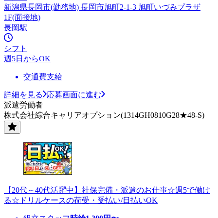
新潟県長岡市(勤務地) 長岡市旭町2-1-3 旭町いづみプラザ
1F(面接地)
長岡駅
シフト
週5日からOK
交通費支給
詳細を見る
応募画面に進む
派遣労働者
株式会社綜合キャリアオプション(1314GH0810G28★48-S)
【20代～40代活躍中】社保完備・派遣のお仕事☆週5で働け
る☆ドリルケースの荷受・受払い/日払いOK