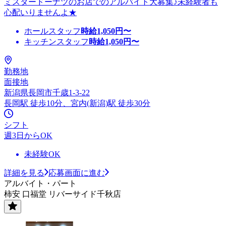
ミスタードーナツのお店でのアルバイト大募集♪未経験者も
心配いりませんよ★
ホールスタッフ
時給
1,050
円〜
キッチンスタッフ
時給
1,050
円〜
勤務地
面接地
新潟県長岡市千歳1-3-22
長岡駅 徒歩10分、宮内(新潟)駅 徒歩30分
シフト
週3日からOK
未経験OK
詳細を見る
応募画面に進む
アルバイト・パート
柿安 口福堂 リバーサイド千秋店