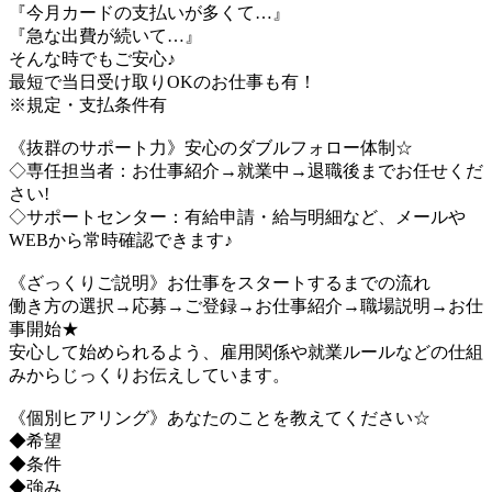
『今月カードの支払いが多くて…』
『急な出費が続いて…』
そんな時でもご安心♪
最短で当日受け取りOKのお仕事も有！
※規定・支払条件有
《抜群のサポート力》安心のダブルフォロー体制☆
◇専任担当者：お仕事紹介→就業中→退職後までお任せくだ
さい!
◇サポートセンター：有給申請・給与明細など、メールや
WEBから常時確認できます♪
《ざっくりご説明》お仕事をスタートするまでの流れ
働き方の選択→応募→ご登録→お仕事紹介→職場説明→お仕
事開始★
安心して始められるよう、雇用関係や就業ルールなどの仕組
みからじっくりお伝えしています。
《個別ヒアリング》あなたのことを教えてください☆
◆希望
◆条件
◆強み