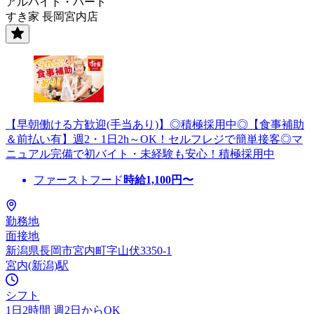
アルバイト・パート
すき家 長岡宮内店
【早朝働ける方歓迎(手当あり)】◎積極採用中◎【食事補助
＆前払い有】週2・1日2h～OK！セルフレジで簡単接客◎マ
ニュアル完備で初バイト・未経験も安心！積極採用中
ファーストフード
時給
1,100
円〜
勤務地
面接地
新潟県長岡市宮内町字山伏3350-1
宮内(新潟)駅
シフト
1日2時間 週2日からOK