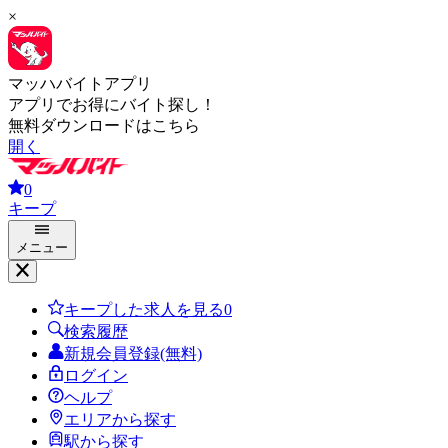
×
マッハバイトアプリ
アプリでお得にバイト探し！
無料ダウンロードはこちら
開く
0
キープ
メニュー
キープした求人を見る
0
検索履歴
新規会員登録(無料)
ログイン
ヘルプ
エリアから探す
駅から探す