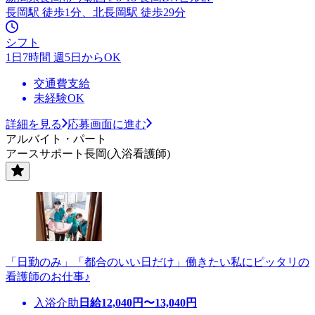
長岡駅 徒歩1分、北長岡駅 徒歩29分
シフト
1日7時間 週5日からOK
交通費支給
未経験OK
詳細を見る
応募画面に進む
アルバイト・パート
アースサポート長岡(入浴看護師)
「日勤のみ」「都合のいい日だけ」働きたい私にピッタリの
看護師のお仕事♪
入浴介助
日給
12,040
円〜
13,040
円