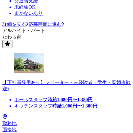
交通費支給
未経験OK
まかないあり
詳細を見る
応募画面に進む
アルバイト・パート
たわら家
【正社員登用あり】フリーター・未経験者・学生・既婚者歓
迎♪
ホールスタッフ
時給
1,080
円〜
1,380
円
キッチンスタッフ
時給
1,080
円〜
1,380
円
勤務地
面接地