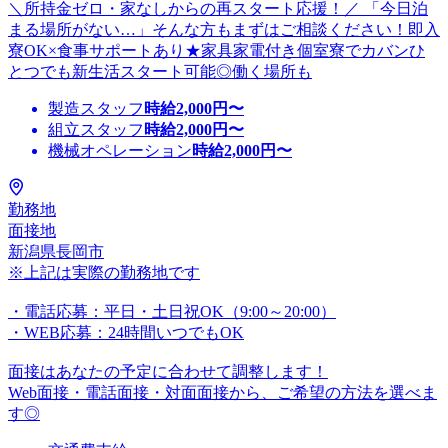
＼所持金ゼロ・家なしからの再スタート応援！／ 「今日泊
まる場所がない…」そんな方もまずはご相談ください！即入
寮OK×食事サポートあり★家具家電付き個室寮でカバンひ
とつでも新生活スタート可能◎働く場所も
製造スタッフ
時給
2,000
円〜
組立スタッフ
時給
2,000
円〜
機械オペレーション
時給
2,000
円〜
勤務地
面接地
新潟県長岡市
※上記は実際の勤務地です
・電話応募：平日・土日祝OK（9:00～20:00）
・WEB応募：24時間いつでもOK
面接はあなたの予定に合わせて調整します！
Web面接・電話面接・対面面接から、ご希望の方法を選べま
す◎