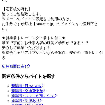
【応募後の流れ】
追ってご連絡致します。
※メールのドメイン設定をご利用の方は、
お手数ですが弊社【cam-com.jp】のドメインをご登録下さ
い。
★就業前トレーニング：前トレ付！★
動画で事前にお仕事内容の確認／学習ができるので
安心して就業いただけます！
※綜合キャリアオプションなら全案件、安心の「前トレ」付
き
応募画面に進む
関連条件からバイトを探す
新潟県×日払いOK
新潟県×交通費支給
新潟県×スキルが身に付く
新潟県×制服あり