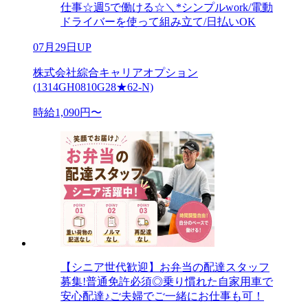
仕事☆週5で働ける☆＼*シンプルwork/電動
ドライバーを使って組み立て/日払いOK
07月29日UP
株式会社綜合キャリアオプション
(1314GH0810G28★62-N)
時給1,090円〜
【シニア世代歓迎】お弁当の配達スタッフ
募集!普通免許必須◎乗り慣れた自家用車で
安心配達♪ご夫婦でご一緒にお仕事も可！