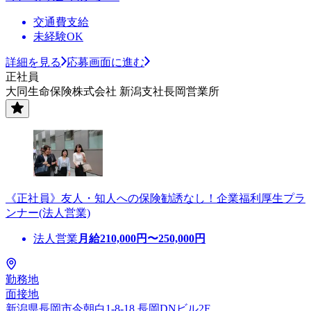
交通費支給
未経験OK
詳細を見る
応募画面に進む
正社員
大同生命保険株式会社 新潟支社長岡営業所
《正社員》友人・知人への保険勧誘なし！企業福利厚生プラ
ンナー(法人営業)
法人営業
月給
210,000
円〜
250,000
円
勤務地
面接地
新潟県長岡市今朝白1-8-18 長岡DNビル2F