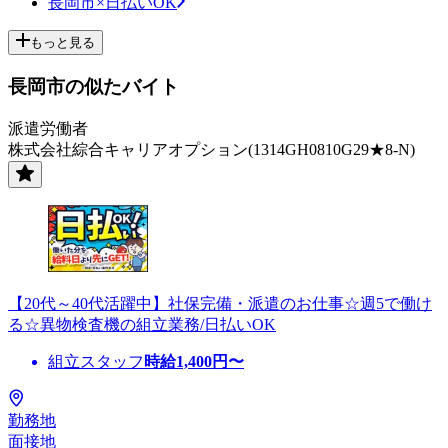
長岡市×日払いOK
もっと見る
長岡市の似たバイト
派遣労働者
株式会社綜合キャリアオプション(1314GH0810G29★8-N)
【20代～40代活躍中】社保完備・派遣のお仕事☆週5で働け
る☆異物検査機の組立業務/日払いOK
組立スタッフ
時給
1,400
円〜
勤務地
面接地