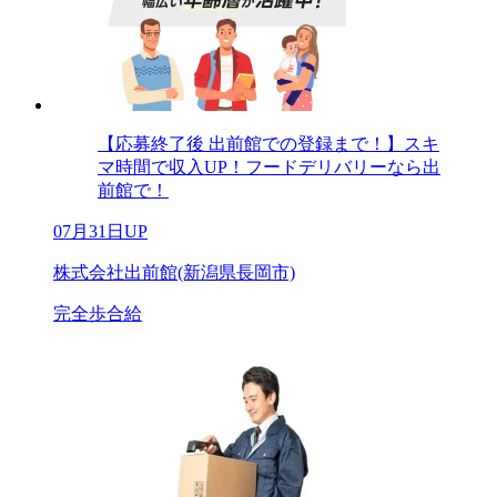
【応募終了後 出前館での登録まで！】スキ
マ時間で収入UP！フードデリバリーなら出
前館で！
07月31日UP
株式会社出前館(新潟県長岡市)
完全歩合給