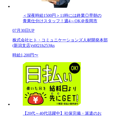
＜深夜時給1500円＞11時には終業◎早朝の
青果仕分けスタッフ！週4～OK＠長岡市
07月30日UP
株式会社ヒト・コミュニケーションズ人材開発本部
(新潟支店)/s0f21h253jks
時給1,200円〜
【20代～40代活躍中】社保完備・派遣のお