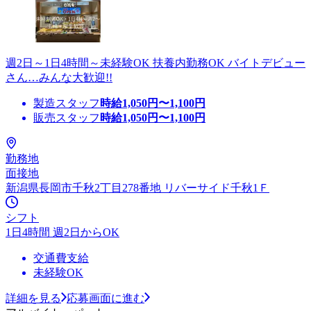
週2日～1日4時間～未経験OK 扶養内勤務OK バイトデビュー
さん…みんな大歓迎!!
製造スタッフ
時給
1,050
円〜
1,100
円
販売スタッフ
時給
1,050
円〜
1,100
円
勤務地
面接地
新潟県長岡市千秋2丁目278番地 リバーサイド千秋1Ｆ
シフト
1日4時間 週2日からOK
交通費支給
未経験OK
詳細を見る
応募画面に進む