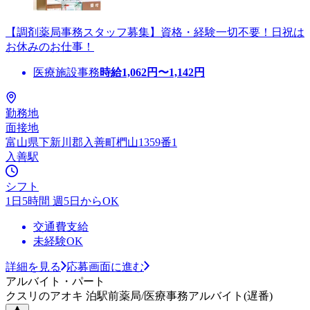
【調剤薬局事務スタッフ募集】資格・経験一切不要！日祝は
お休みのお仕事！
医療施設事務
時給
1,062
円〜
1,142
円
勤務地
面接地
富山県下新川郡入善町椚山1359番1
入善駅
シフト
1日5時間 週5日からOK
交通費支給
未経験OK
詳細を見る
応募画面に進む
アルバイト・パート
クスリのアオキ 泊駅前薬局/医療事務アルバイト(遅番)