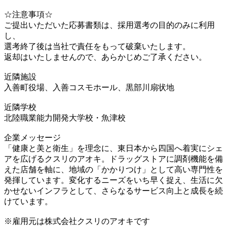
☆注意事項☆
ご提出いただいた応募書類は、採用選考の目的のみに利用
し、
選考終了後は当社で責任をもって破棄いたします。
返却はいたしませんので、あらかじめご了承ください。
近隣施設
入善町役場、入善コスモホール、黒部川扇状地
近隣学校
北陸職業能力開発大学校・魚津校
企業メッセージ
「健康と美と衛生」を理念に、東日本から四国へ着実にシェ
アを広げるクスリのアオキ。ドラッグストアに調剤機能を備
えた店舗を軸に、地域の「かかりつけ」として高い専門性を
発揮しています。変化するニーズをいち早く捉え、生活に欠
かせないインフラとして、さらなるサービス向上と成長を続
けています。
※雇用元は株式会社クスリのアオキです