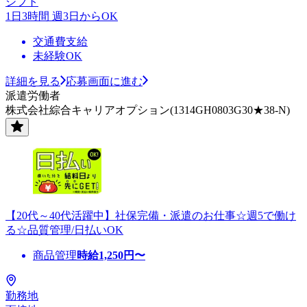
シフト
1日3時間 週3日からOK
交通費支給
未経験OK
詳細を見る
応募画面に進む
派遣労働者
株式会社綜合キャリアオプション(1314GH0803G30★38-N)
【20代～40代活躍中】社保完備・派遣のお仕事☆週5で働け
る☆品質管理/日払いOK
商品管理
時給
1,250
円〜
勤務地