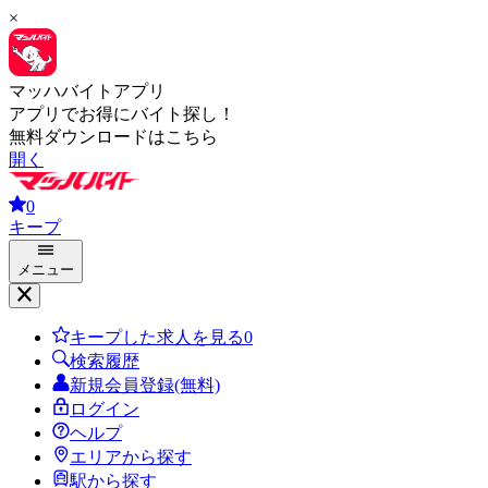
×
マッハバイトアプリ
アプリでお得にバイト探し！
無料ダウンロードはこちら
開く
0
キープ
メニュー
キープした求人を見る
0
検索履歴
新規会員登録(無料)
ログイン
ヘルプ
エリアから探す
駅から探す