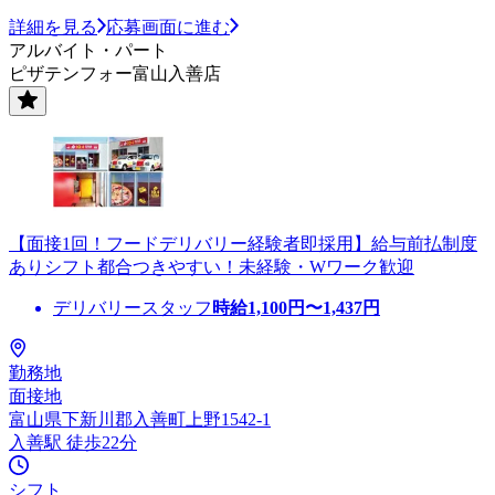
詳細を見る
応募画面に進む
アルバイト・パート
ピザテンフォー富山入善店
【面接1回！フードデリバリー経験者即採用】給与前払制度
ありシフト都合つきやすい！未経験・Wワーク歓迎
デリバリースタッフ
時給
1,100
円〜
1,437
円
勤務地
面接地
富山県下新川郡入善町上野1542-1
入善駅 徒歩22分
シフト