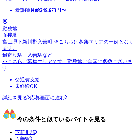
看護師
月給
249,673
円〜
勤務地
面接地
富山県下新川郡入善町 ※こちらは募集エリアの一例となり
ます。
最寄り駅：入善駅など
※こちらは募集エリアです。勤務地は全国に多数ございま
す。
交通費支給
未経験OK
詳細を見る
応募画面に進む
今の条件と似ているバイトを見る
下新川郡
入善駅