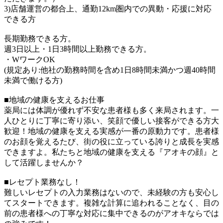
3)店舗運営の都合上、通勤12km圏内での異動・応援に対応
できる方
長期勤務できる方。
週3日以上・1日3時間以上勤務できる方。
・WワークOK
(規定あり:他社の勤務時間を含め1日8時間未満かつ週40時間
未満で働ける方)
■地域の健康を支えるお仕事
薬局には体調が優れず不安な患者様も多く来局されます。一
人ひとりに丁寧に寄り添い、笑顔で優しい接客ができる方大
歓迎！地域の健康を支える実感が一番の原動力です。患者様
のお顔を覚えるたび、街の役に立っている誇りと成長を実感
できますよ。私たちと地域の健康を支える『アオキの顔』と
して活躍しませんか？
■レセプト業務なし！
難しいレセプトの入力業務はないので、未経験の方も安心し
てスタートできます。複雑な計算に追われることなく、目の
前の患者様への丁寧な対応に集中できるのがアオキならでは