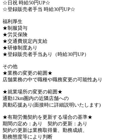
☆日祝 時給50円UP☆
☆登録販売者手当 時給30円UP☆
福利厚生
★制服貸与
★労災保険
★交通費規定内支給
★研修制度あり
★登録販売者手当あり（時給30円UP）
その他
★業務の変更の範囲★
店舗業務の中で職種や職務変更の可能性あり
★就業場所の変更の範囲★
通勤12km圏内の近隣店舗への
異動応援あり(面接時に詳細説明いたします)
★有期労働契約を更新する場合の基準★
期間の定め：あり 契約の更新：あり
契約の更新は業務取得量、勤務成績、
勤務態度等により判断