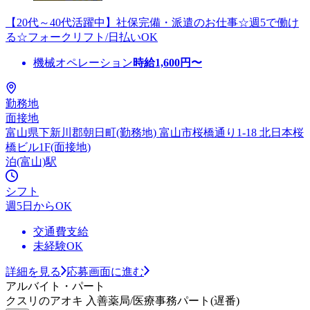
【20代～40代活躍中】社保完備・派遣のお仕事☆週5で働け
る☆フォークリフト/日払いOK
機械オペレーション
時給
1,600
円〜
勤務地
面接地
富山県下新川郡朝日町(勤務地) 富山市桜橋通り1-18 北日本桜
橋ビル1F(面接地)
泊(富山)駅
シフト
週5日からOK
交通費支給
未経験OK
詳細を見る
応募画面に進む
アルバイト・パート
クスリのアオキ 入善薬局/医療事務パート(遅番)