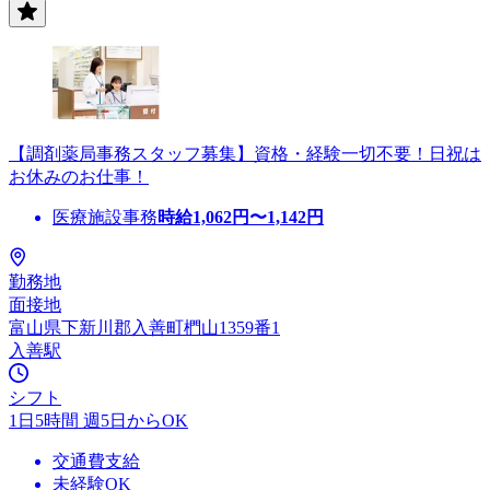
【調剤薬局事務スタッフ募集】資格・経験一切不要！日祝は
お休みのお仕事！
医療施設事務
時給
1,062
円〜
1,142
円
勤務地
面接地
富山県下新川郡入善町椚山1359番1
入善駅
シフト
1日5時間 週5日からOK
交通費支給
未経験OK