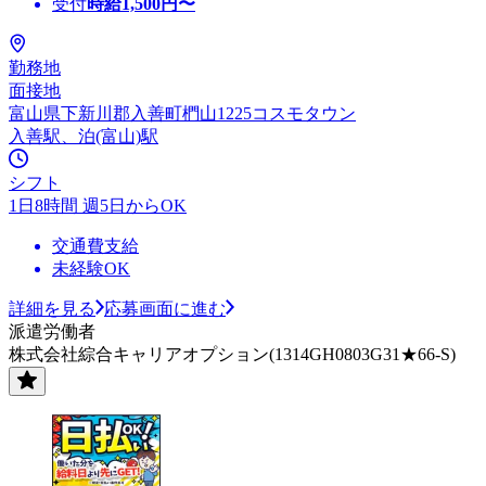
受付
時給
1,500
円〜
勤務地
面接地
富山県下新川郡入善町椚山1225コスモタウン
入善駅、泊(富山)駅
シフト
1日8時間 週5日からOK
交通費支給
未経験OK
詳細を見る
応募画面に進む
派遣労働者
株式会社綜合キャリアオプション(1314GH0803G31★66-S)