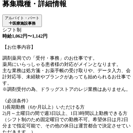
募集職種・詳細情報
アルバイト・パート
医療施設事務
シフト制
時給1,062円〜1,142円
【お仕事内容】
調剤薬局での「受付・事務」のお仕事です。
薬局にいらっしゃる患者様の対応がメインとなります。
主な業務は処方箋・お薬手帳の受け取りや、データ入力、会
計対応等、未経験やブランクがあっても始められるお仕事で
す。
※調剤受付の為、ドラッグストアのレジ業務はありません。
《必須条件》
1)長期勤務（6か月以上）いただける方
2)月～土曜日の間で週3日以上、1日3時間以上勤務できる方
（シフト制のため固定曜日での勤務不可。希望休日は月2日
分まで指定可能で、その他の休日は運営都合で決定させてい
ただきます。）