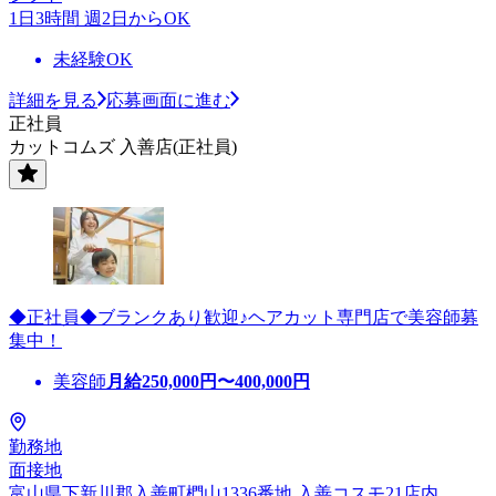
1日3時間 週2日からOK
未経験OK
詳細を見る
応募画面に進む
正社員
カットコムズ 入善店(正社員)
◆正社員◆ブランクあり歓迎♪ヘアカット専門店で美容師募
集中！
美容師
月給
250,000
円〜
400,000
円
勤務地
面接地
富山県下新川郡入善町椚山1336番地 入善コスモ21店内