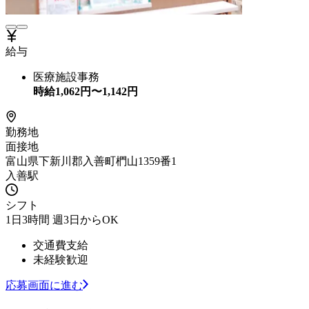
給与
医療施設事務
時給
1,062
円〜
1,142
円
勤務地
面接地
富山県下新川郡入善町椚山1359番1
入善駅
シフト
1日3時間 週3日からOK
交通費支給
未経験歓迎
応募画面に進む