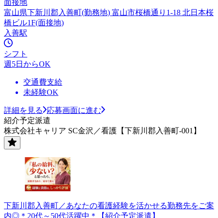
面接地
富山県下新川郡入善町(勤務地) 富山市桜橋通り1-18 北日本桜
橋ビル1F(面接地)
入善駅
シフト
週5日からOK
交通費支給
未経験OK
詳細を見る
応募画面に進む
紹介予定派遣
株式会社キャリア SC金沢／看護【下新川郡入善町-001】
下新川郡入善町／あなたの看護経験を活かせる勤務先をご案
内◎＊20代～50代活躍中＊【紹介予定派遣】