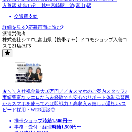
入善駅 徒歩15分、越中宮崎駅、泊(富山)駅
交通費支給
詳細を見る
応募画面に進む
派遣労働者
株式会社シエロ_富山県【携帯キャ】ドコモショップ入善コ
スモ21店/AF5
★＼＼入社祝金最大10万円／／★スマホのご案内スタッフ♪
実績豊富なシエロなら未経験でも安心のサポート体制◎普段
からスマホを使ってれば即戦力！高収入＆嬉しい週払い/ス
ピード採用・WEB面談◎
携帯ショップ
時給
1,500
円〜
事務・受付・経理
時給
1,500
円〜