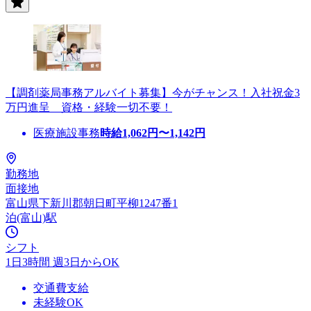
【調剤薬局事務アルバイト募集】今がチャンス！入社祝金3
万円進呈 資格・経験一切不要！
医療施設事務
時給
1,062
円〜
1,142
円
勤務地
面接地
富山県下新川郡朝日町平柳1247番1
泊(富山)駅
シフト
1日3時間 週3日からOK
交通費支給
未経験OK