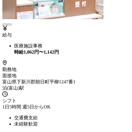
給与
医療施設事務
時給
1,062
円〜
1,142
円
勤務地
面接地
富山県下新川郡朝日町平柳1247番1
泊(富山)駅
シフト
1日5時間 週5日からOK
交通費支給
未経験歓迎