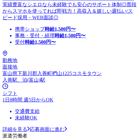
実績豊富なシエロなら未経験でも安心のサポート体制◎普段
からスマホを使ってれば即戦力！高収入＆嬉しい週払い/ス
ピード採用・WEB面談◎
携帯ショップ
時給
1,500
円〜
事務・受付・経理
時給
1,500
円〜
受付
時給
1,500
円〜
勤務地
面接地
富山県下新川郡入善町椚山1225コスモタウン
入善駅、泊(富山)駅
シフト
1日8時間 週5日からOK
交通費支給
未経験OK
詳細を見る
応募画面に進む
派遣労働者