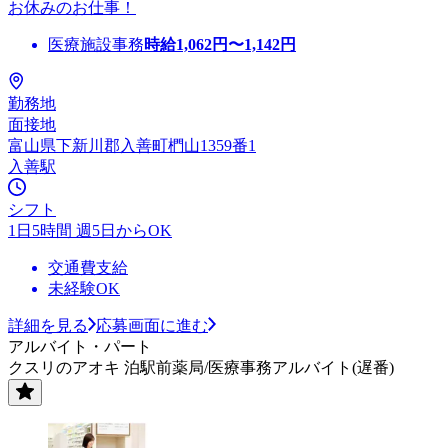
お休みのお仕事！
医療施設事務
時給
1,062
円〜
1,142
円
勤務地
面接地
富山県下新川郡入善町椚山1359番1
入善駅
シフト
1日5時間 週5日からOK
交通費支給
未経験OK
詳細を見る
応募画面に進む
アルバイト・パート
クスリのアオキ 泊駅前薬局/医療事務アルバイト(遅番)