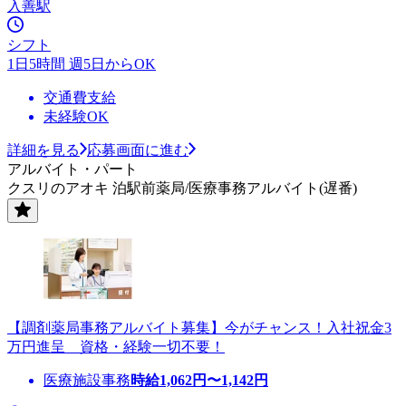
入善駅
シフト
1日5時間 週5日からOK
交通費支給
未経験OK
詳細を見る
応募画面に進む
アルバイト・パート
クスリのアオキ 泊駅前薬局/医療事務アルバイト(遅番)
【調剤薬局事務アルバイト募集】今がチャンス！入社祝金3
万円進呈 資格・経験一切不要！
医療施設事務
時給
1,062
円〜
1,142
円