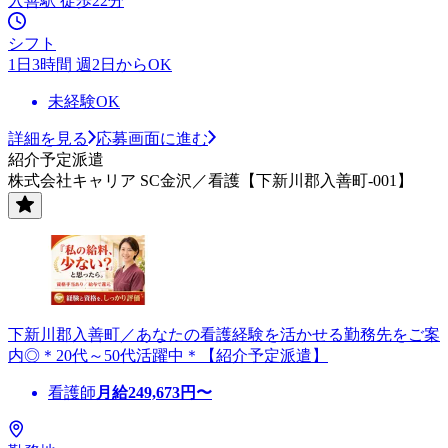
入善駅 徒歩22分
シフト
1日3時間 週2日からOK
未経験OK
詳細を見る
応募画面に進む
紹介予定派遣
株式会社キャリア SC金沢／看護【下新川郡入善町-001】
下新川郡入善町／あなたの看護経験を活かせる勤務先をご案
内◎＊20代～50代活躍中＊【紹介予定派遣】
看護師
月給
249,673
円〜