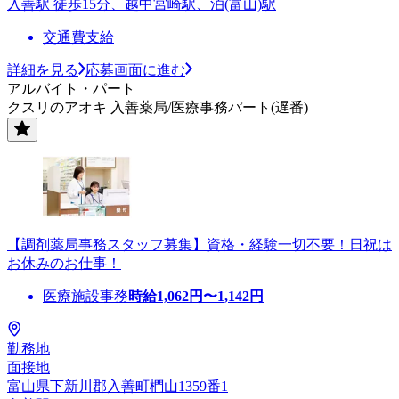
入善駅 徒歩15分、越中宮崎駅、泊(富山)駅
交通費支給
詳細を見る
応募画面に進む
アルバイト・パート
クスリのアオキ 入善薬局/医療事務パート(遅番)
【調剤薬局事務スタッフ募集】資格・経験一切不要！日祝は
お休みのお仕事！
医療施設事務
時給
1,062
円〜
1,142
円
勤務地
面接地
富山県下新川郡入善町椚山1359番1