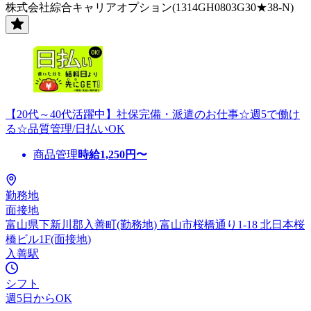
株式会社綜合キャリアオプション(1314GH0803G30★38-N)
【20代～40代活躍中】社保完備・派遣のお仕事☆週5で働け
る☆品質管理/日払いOK
商品管理
時給
1,250
円〜
勤務地
面接地
富山県下新川郡入善町(勤務地) 富山市桜橋通り1-18 北日本桜
橋ビル1F(面接地)
入善駅
シフト
週5日からOK