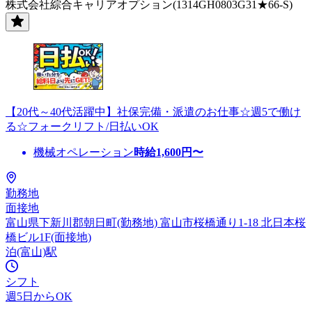
株式会社綜合キャリアオプション(1314GH0803G31★66-S)
【20代～40代活躍中】社保完備・派遣のお仕事☆週5で働け
る☆フォークリフト/日払いOK
機械オペレーション
時給
1,600
円〜
勤務地
面接地
富山県下新川郡朝日町(勤務地) 富山市桜橋通り1-18 北日本桜
橋ビル1F(面接地)
泊(富山)駅
シフト
週5日からOK