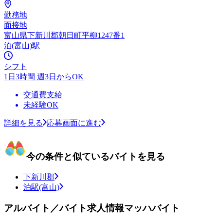
勤務地
面接地
富山県下新川郡朝日町平柳1247番1
泊(富山)駅
シフト
1日3時間 週3日からOK
交通費支給
未経験OK
詳細を見る
応募画面に進む
今の条件と似ているバイトを見る
下新川郡
泊駅(富山)
アルバイト／バイト求人情報マッハバイト