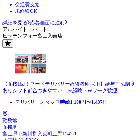
交通費支給
未経験OK
詳細を見る
応募画面に進む
アルバイト・パート
ピザテンフォー富山入善店
【面接1回！フードデリバリー経験者即採用】給与前払制度
ありシフト都合つきやすい！未経験・Wワーク歓迎
デリバリースタッフ
時給
1,100
円〜
1,437
円
勤務地
面接地
富山県下新川郡入善町上野1542-1