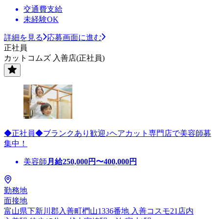
交通費支給
未経験OK
詳細を見る
応募画面に進む
正社員
カットコムズ 入善店(正社員)
◆正社員◆ブランクあり歓迎♪ヘアカット専門店で美容師募
集中！
美容師
月給
250,000
円〜
400,000
円
勤務地
面接地
富山県下新川郡入善町椚山1336番地 入善コスモ21店内