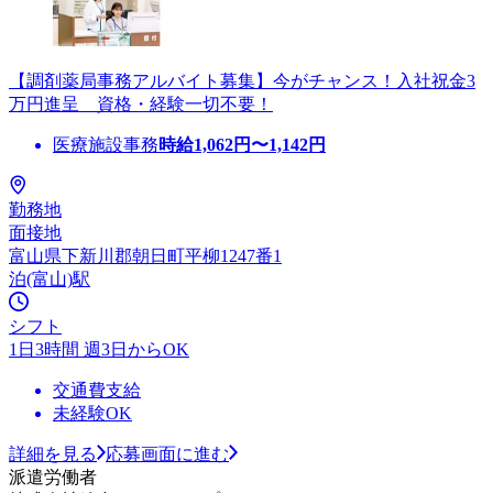
【調剤薬局事務アルバイト募集】今がチャンス！入社祝金3
万円進呈 資格・経験一切不要！
医療施設事務
時給
1,062
円〜
1,142
円
勤務地
面接地
富山県下新川郡朝日町平柳1247番1
泊(富山)駅
シフト
1日3時間 週3日からOK
交通費支給
未経験OK
詳細を見る
応募画面に進む
派遣労働者