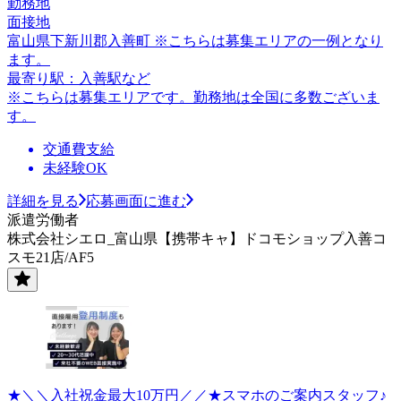
勤務地
面接地
富山県下新川郡入善町 ※こちらは募集エリアの一例となり
ます。
最寄り駅：入善駅など
※こちらは募集エリアです。勤務地は全国に多数ございま
す。
交通費支給
未経験OK
詳細を見る
応募画面に進む
派遣労働者
株式会社シエロ_富山県【携帯キャ】ドコモショップ入善コ
スモ21店/AF5
★＼＼入社祝金最大10万円／／★スマホのご案内スタッフ♪