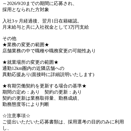
～2026/9/20までの期間に応募され、
採用となられた方対象
入社3ヶ月経過後、翌月1日在籍確認。
月末給与と共に入社祝金として3万円支給
その他
★業務の変更の範囲★
店舗業務の中で職種や職務変更の可能性あり
★就業場所の変更の範囲★
通勤12km圏内の近隣店舗への
異動応援あり(面接時に詳細説明いたします)
★有期労働契約を更新する場合の基準★
期間の定め：あり 契約の更新：あり
契約の更新は業務取得量、勤務成績、
勤務態度等により判断
☆注意事項☆
ご提出いただいた応募書類は、採用選考の目的のみに利用
し、