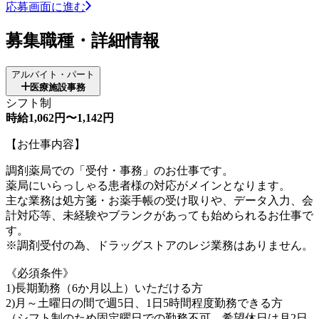
応募画面に進む
募集職種・詳細情報
アルバイト・パート
医療施設事務
シフト制
時給1,062円〜1,142円
【お仕事内容】
調剤薬局での「受付・事務」のお仕事です。
薬局にいらっしゃる患者様の対応がメインとなります。
主な業務は処方箋・お薬手帳の受け取りや、データ入力、会
計対応等、未経験やブランクがあっても始められるお仕事で
す。
※調剤受付の為、ドラッグストアのレジ業務はありません。
《必須条件》
1)長期勤務（6か月以上）いただける方
2)月～土曜日の間で週5日、1日5時間程度勤務できる方
（シフト制のため固定曜日での勤務不可。希望休日は月2日