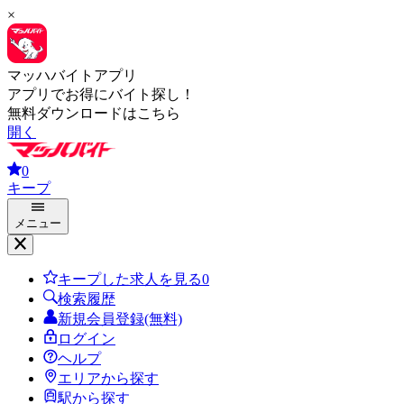
×
マッハバイトアプリ
アプリでお得にバイト探し！
無料ダウンロードはこちら
開く
0
キープ
メニュー
キープした求人を見る
0
検索履歴
新規会員登録(無料)
ログイン
ヘルプ
エリアから探す
駅から探す