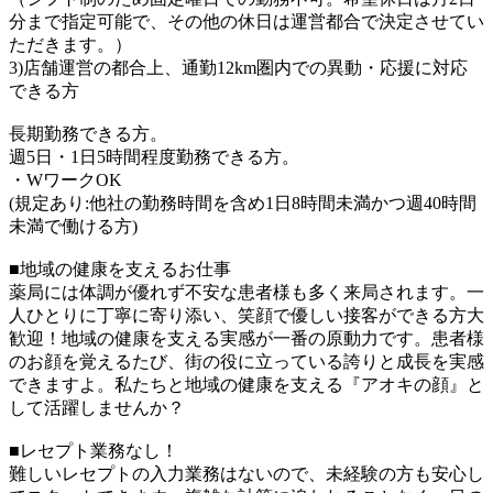
分まで指定可能で、その他の休日は運営都合で決定させてい
ただきます。）
3)店舗運営の都合上、通勤12km圏内での異動・応援に対応
できる方
長期勤務できる方。
週5日・1日5時間程度勤務できる方。
・WワークOK
(規定あり:他社の勤務時間を含め1日8時間未満かつ週40時間
未満で働ける方)
■地域の健康を支えるお仕事
薬局には体調が優れず不安な患者様も多く来局されます。一
人ひとりに丁寧に寄り添い、笑顔で優しい接客ができる方大
歓迎！地域の健康を支える実感が一番の原動力です。患者様
のお顔を覚えるたび、街の役に立っている誇りと成長を実感
できますよ。私たちと地域の健康を支える『アオキの顔』と
して活躍しませんか？
■レセプト業務なし！
難しいレセプトの入力業務はないので、未経験の方も安心し