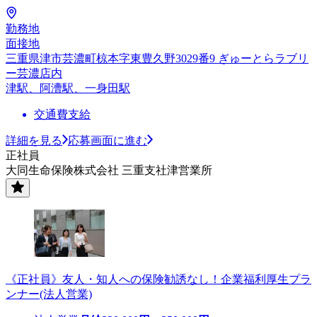
勤務地
面接地
三重県津市芸濃町椋本字東豊久野3029番9 ぎゅーとらラブリ
ー芸濃店内
津駅、阿漕駅、一身田駅
交通費支給
詳細を見る
応募画面に進む
正社員
大同生命保険株式会社 三重支社津営業所
《正社員》友人・知人への保険勧誘なし！企業福利厚生プラ
ンナー(法人営業)