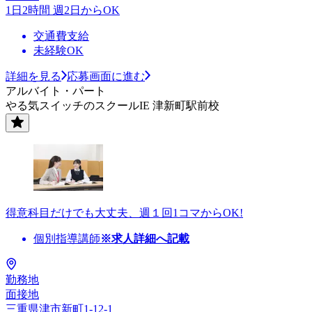
1日2時間 週2日からOK
交通費支給
未経験OK
詳細を見る
応募画面に進む
アルバイト・パート
やる気スイッチのスクールIE 津新町駅前校
得意科目だけでも大丈夫、週１回1コマからOK!
個別指導講師
※求人詳細へ記載
勤務地
面接地
三重県津市新町1-12-1