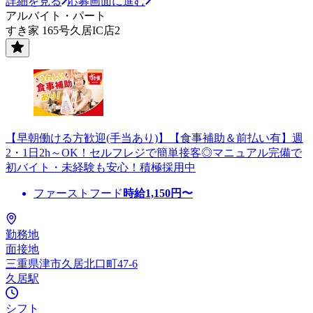
詳細を見る
応募画面に進む
アルバイト・パート
すき家 165号久居IC店2
【早朝働ける方歓迎(手当あり)】【食事補助＆前払い有】週
2・1日2h～OK！セルフレジで簡単接客◎マニュアル完備で
初バイト・未経験も安心！積極採用中
ファーストフード
時給
1,150
円〜
勤務地
面接地
三重県津市久居北口町47-6
久居駅
シフト