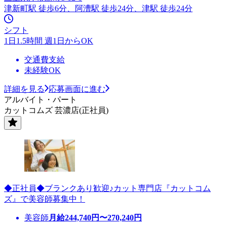
津新町駅 徒歩6分、阿漕駅 徒歩24分、津駅 徒歩24分
シフト
1日1.5時間 週1日からOK
交通費支給
未経験OK
詳細を見る
応募画面に進む
アルバイト・パート
カットコムズ 芸濃店(正社員)
◆正社員◆ブランクあり歓迎♪カット専門店『カットコム
ズ』で美容師募集中！
美容師
月給
244,740
円〜
270,240
円