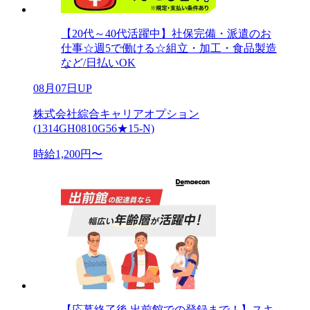
【20代～40代活躍中】社保完備・派遣のお
仕事☆週5で働ける☆組立・加工・食品製造
など/日払いOK
08月07日UP
株式会社綜合キャリアオプション
(1314GH0810G56★15-N)
時給1,200円〜
【応募終了後 出前館での登録まで！】スキ