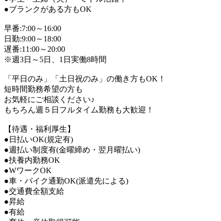
●ブランクがある方もOK
早番:7:00～16:00
日勤:9:00～18:00
遅番:11:00～20:00
※週3日～5日、1日実働8時間
「平日のみ」「土日祝のみ」の働き方もOK！
短時間勤務希望の方も
お気軽にご相談ください♪
もちろん週５日フルタイム勤務も大歓迎！
【待遇・福利厚生】
●日払いOK(規定有)
●週払い制度有(金曜締め・翌月曜払い)
●扶養内勤務OK
●WワークOK
●車・バイク通勤OK(派遣先による)
●交通費全額支給
●昇給
●有給