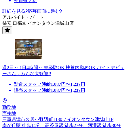
交通費支給
詳細を見る
応募画面に進む
アルバイト・パート
柿安 口福堂 イオンタウン津城山店
週2日～ 1日4時間～ 未経験OK 扶養内勤務OK バイトデビュ
ーさん…みんな大歓迎!!
製造スタッフ
時給
1,087
円〜
1,237
円
販売スタッフ
時給
1,087
円〜
1,237
円
勤務地
面接地
三重県津市久居小野辺町1130-7 イオンタウン津城山1F
南が丘駅 徒歩14分、高茶屋駅 徒歩27分、阿漕駅 徒歩30分