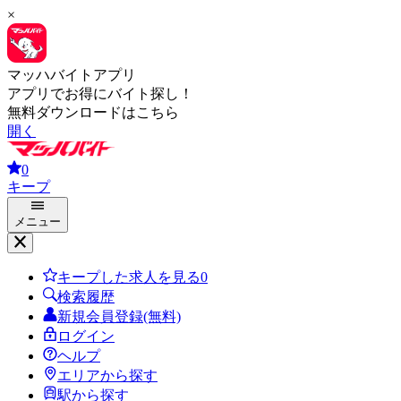
×
マッハバイトアプリ
アプリでお得にバイト探し！
無料ダウンロードはこちら
開く
0
キープ
メニュー
キープした求人を見る
0
検索履歴
新規会員登録(無料)
ログイン
ヘルプ
エリアから探す
駅から探す