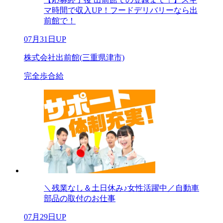
マ時間で収入UP！フードデリバリーなら出
前館で！
07月31日UP
株式会社出前館(三重県津市)
完全歩合給
＼残業なし＆土日休み♪女性活躍中／自動車
部品の取付のお仕事
07月29日UP