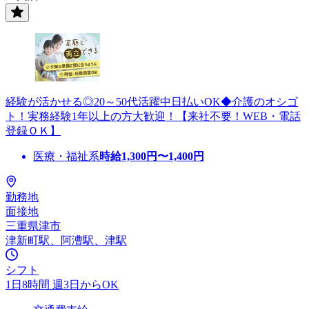
経験が活かせる◎20～50代活躍中日払いOK◆介護のオシゴ
ト！実務経験1年以上の方大歓迎！【来社不要！WEB・電話
登録ＯＫ】
医療・福祉系
時給
1,300
円〜
1,400
円
勤務地
面接地
三重県津市
津新町駅、阿漕駅、津駅
シフト
1日8時間 週3日からOK