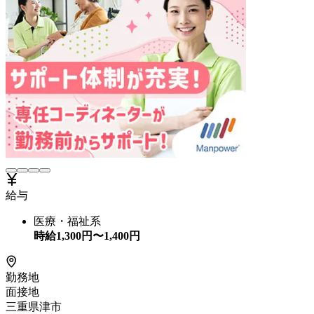
給与
医療・福祉系
時給
1,300
円〜
1,400
円
勤務地
面接地
三重県津市