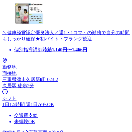
＼健康経営認定優良法人／週1・1コマ～の勤務で自分の時間
もしっかり確保★初バイト・ブランク歓迎
個別指導講師
時給
1,140
円〜
1,466
円
勤務地
面接地
三重県津市久居新町1023-2
久居駅 徒歩2分
シフト
1日1.5時間 週1日からOK
交通費支給
未経験OK