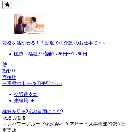
資格を活かせる！！派遣での介護 のお仕事です♪
医療・福祉系
時給
1,226
円〜
1,250
円
勤務地
面接地
三重県津市 一身田平野726-6
交通費支給
未経験OK
詳細を見る
応募画面に進む
派遣労働者
マンパワーグループ株式会社 ケアサービス事業部(介護) 三
重支店