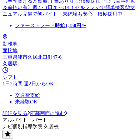
【早朝働ける方歓迎(手当あり)】◎積極採用中◎【食事補助
＆前払い有】週2・1日2h～OK！セルフレジで簡単接客◎マ
ニュアル完備で初バイト・未経験も安心！積極採用中
ファーストフード
時給
1,150
円〜
勤務地
面接地
三重県津市久居北口町47-6
久居駅
シフト
1日2時間 週2日からOK
交通費支給
未経験OK
詳細を見る
応募画面に進む
アルバイト・パート
ナビ個別指導学院 久居校