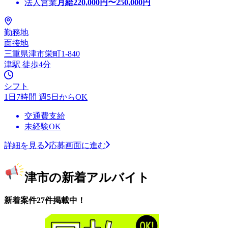
法人営業
月給
220,000
円〜
250,000
円
勤務地
面接地
三重県津市栄町1-840
津駅 徒歩4分
シフト
1日7時間 週5日からOK
交通費支給
未経験OK
詳細を見る
応募画面に進む
津市の新着アルバイト
新着案件27件掲載中！