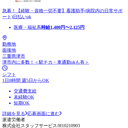
急募！【経験・資格一切不要】看護助手(病院内の日常サポ
ート)日払いok
医療・福祉系
時給
1,400
円〜
2,125
円
勤務地
面接地
三重県津市
津市内に多数！＜駅チカ・車通勤okも有＞
シフト
1日8時間 週5日からOK
交通費支給
未経験OK
短期OK
詳細を見る
応募画面に進む
派遣労働者
株式会社スタッフサービス/H10210903