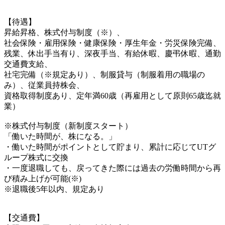
【待遇】
昇給昇格、株式付与制度（※）、
社会保険・雇用保険・健康保険・厚生年金・労災保険完備、
残業、休出手当有り、深夜手当、有給休暇、慶弔休暇、通勤
交通費支給、
社宅完備（※規定あり）、制服貸与（制服着用の職場の
み）、従業員持株会、
資格取得制度あり、定年満60歳（再雇用として原則65歳迄就
業）
※株式付与制度（新制度スタート）
「働いた時間が、株になる。」
・働いた時間がポイントとして貯まり、累計に応じてUTグ
ループ株式に交換
・一度退職しても、戻ってきた際には過去の労働時間から再
び積み上げが可能(※)
※退職後5年以内、規定あり
【交通費】