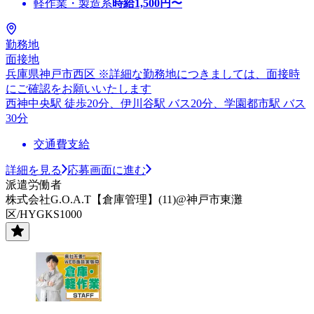
軽作業・製造系
時給
1,500
円〜
勤務地
面接地
兵庫県神戸市西区 ※詳細な勤務地につきましては、面接時
にご確認をお願いいたします
西神中央駅 徒歩20分、伊川谷駅 バス20分、学園都市駅 バス
30分
交通費支給
詳細を見る
応募画面に進む
派遣労働者
株式会社G.O.A.T【倉庫管理】(11)@神戸市東灘
区/HYGKS1000