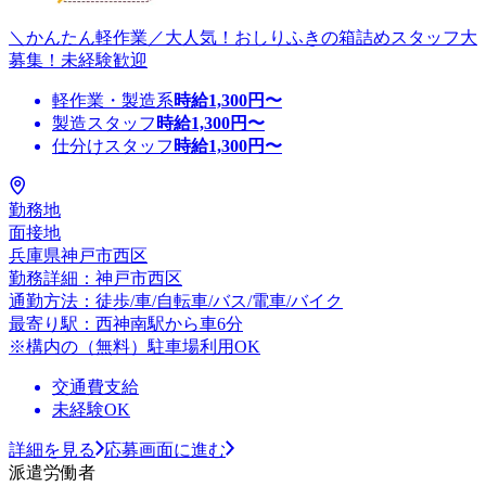
＼かんたん軽作業／大人気！おしりふきの箱詰めスタッフ大
募集！未経験歓迎
軽作業・製造系
時給
1,300
円〜
製造スタッフ
時給
1,300
円〜
仕分けスタッフ
時給
1,300
円〜
勤務地
面接地
兵庫県神戸市西区
勤務詳細：神戸市西区
通勤方法：徒歩/車/自転車/バス/電車/バイク
最寄り駅：西神南駅から車6分
※構内の（無料）駐車場利用OK
交通費支給
未経験OK
詳細を見る
応募画面に進む
派遣労働者