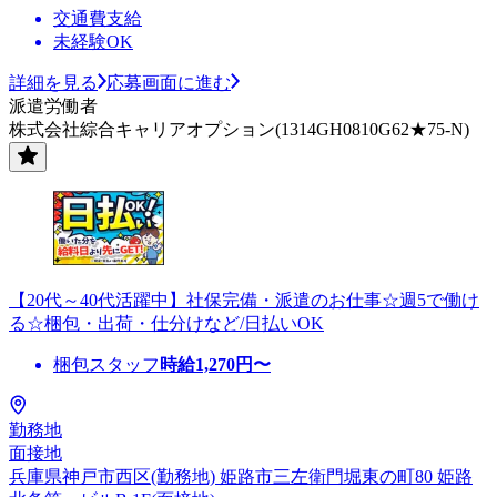
交通費支給
未経験OK
詳細を見る
応募画面に進む
派遣労働者
株式会社綜合キャリアオプション(1314GH0810G62★75-N)
【20代～40代活躍中】社保完備・派遣のお仕事☆週5で働け
る☆梱包・出荷・仕分けなど/日払いOK
梱包スタッフ
時給
1,270
円〜
勤務地
面接地
兵庫県神戸市西区(勤務地) 姫路市三左衛門堀東の町80 姫路