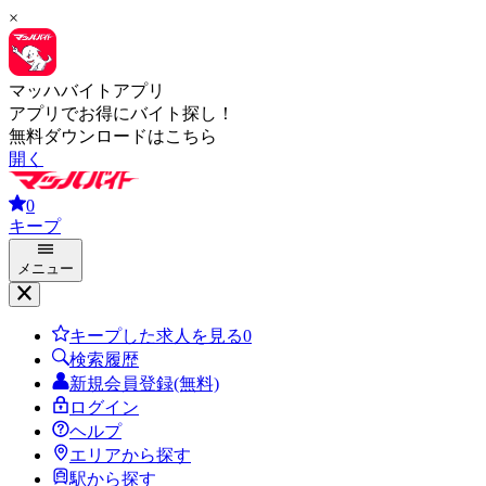
×
マッハバイトアプリ
アプリでお得にバイト探し！
無料ダウンロードはこちら
開く
0
キープ
メニュー
キープした求人を見る
0
検索履歴
新規会員登録(無料)
ログイン
ヘルプ
エリアから探す
駅から探す