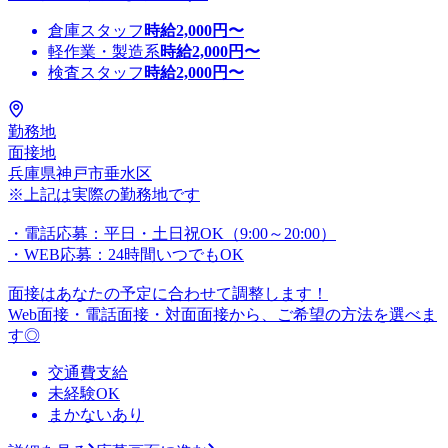
倉庫スタッフ
時給
2,000
円〜
軽作業・製造系
時給
2,000
円〜
検査スタッフ
時給
2,000
円〜
勤務地
面接地
兵庫県神戸市垂水区
※上記は実際の勤務地です
・電話応募：平日・土日祝OK（9:00～20:00）
・WEB応募：24時間いつでもOK
面接はあなたの予定に合わせて調整します！
Web面接・電話面接・対面面接から、ご希望の方法を選べま
す◎
交通費支給
未経験OK
まかないあり