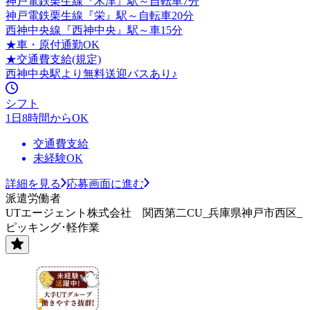
神戸電鉄栗生線『木津』駅～自転車7分
神戸電鉄栗生線『栄』駅～自転車20分
西神中央線『西神中央』駅～車15分
★車・原付通勤OK
★交通費支給(規定)
西神中央駅より無料送迎バスあり♪
シフト
1日8時間からOK
交通費支給
未経験OK
詳細を見る
応募画面に進む
派遣労働者
UTエージェント株式会社 関西第二CU_兵庫県神戸市西区_
ピッキング･軽作業