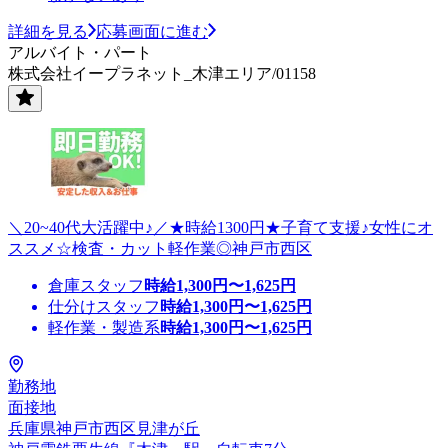
詳細を見る
応募画面に進む
アルバイト・パート
株式会社イープラネット_木津エリア/01158
＼20~40代大活躍中♪／★時給1300円★子育て支援♪女性にオ
ススメ☆検査・カット軽作業◎神戸市西区
倉庫スタッフ
時給
1,300
円〜
1,625
円
仕分けスタッフ
時給
1,300
円〜
1,625
円
軽作業・製造系
時給
1,300
円〜
1,625
円
勤務地
面接地
兵庫県神戸市西区見津が丘