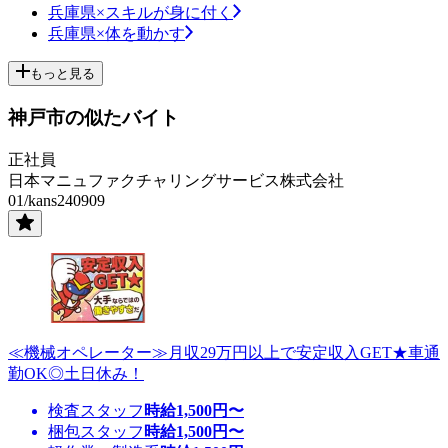
兵庫県×スキルが身に付く
兵庫県×体を動かす
もっと見る
神戸市の似たバイト
正社員
日本マニュファクチャリングサービス株式会社
01/kans240909
≪機械オペレーター≫月収29万円以上で安定収入GET★車通
勤OK◎土日休み！
検査スタッフ
時給
1,500
円〜
梱包スタッフ
時給
1,500
円〜