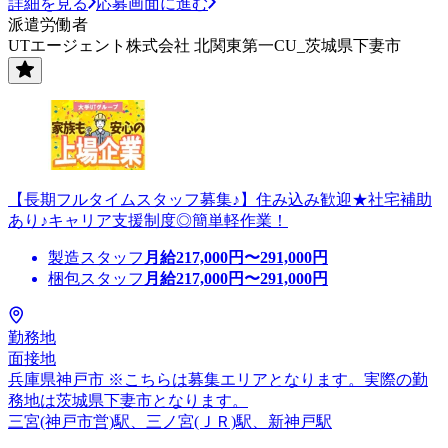
詳細を見る
応募画面に進む
派遣労働者
UTエージェント株式会社 北関東第一CU_茨城県下妻市
【長期フルタイムスタッフ募集♪】住み込み歓迎★社宅補助
あり♪キャリア支援制度◎簡単軽作業！
製造スタッフ
月給
217,000
円〜
291,000
円
梱包スタッフ
月給
217,000
円〜
291,000
円
勤務地
面接地
兵庫県神戸市 ※こちらは募集エリアとなります。実際の勤
務地は茨城県下妻市となります。
三宮(神戸市営)駅、三ノ宮(ＪＲ)駅、新神戸駅