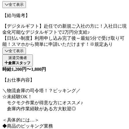
全て表示
【給与備考】
【デジタルギフト】赴任での新規ご入社の方に！入社日に現
金化可能なデジタルギフトで2万円分支給♪
【日払い制度】利用申し込み完了後～最短5分で受け取り可
能！スマホから簡単に申請いただけます！※規定あり
全て表示
派遣労働者
倉庫スタッフ
時給1,200円〜1,800円
【お仕事内容】
＼物流倉庫の司令塔！？ピッキング／
☆未経験OK！
モクモク作業が得意な方にオススメ♪
倉庫内作業経験がある方大歓迎◎
＜具体的には…＞
◆商品のピッキング業務