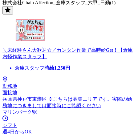
株式会社Chain Affection_倉庫スタッフ_六甲_日勤(1)
＼未経験さん大歓迎☆／カンタン作業で高時給Get！【倉庫
内軽作業スタッフ】
倉庫スタッフ
時給
1,250
円
勤務地
面接地
兵庫県神戸市東灘区 ※こちらは募集エリアです。実際の勤
務地につきましては面接時にご確認ください
マリンパーク駅
シフト
週4日からOK