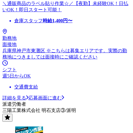
＼通販商品のラベル貼り作業☆／【夜勤】未経験OK！日払
いOK！即日スタート可能！
倉庫スタッフ
時給
1,400
円〜
勤務地
面接地
兵庫県神戸市東灘区 ※こちらは募集エリアです。実際の勤
務地につきましては面接時にご確認ください
シフト
週5日からOK
交通費支給
詳細を見る
応募画面に進む
派遣労働者
三陽工業株式会社 明石支店③/派明