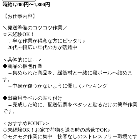
時給1,200円〜1,800円
【お仕事内容】
＼発送準備のコツコツ作業／
☆未経験OK！
丁寧な作業が得意な方にピッタリ♪
20代～幅広い年代の方が活躍中！
＜具体的には…＞
◆商品の梱包作業
→集められた商品を、緩衝材と一緒に段ボールへ詰めま
す。
→中身が傷つかないように優しくパッキング！
◆出荷用ラベルの貼り付け
→完成した箱に、配送伝票をペタッと貼るだけの簡単作業
です。
＜おすすめPOINT♪＞
◇未経験OK！お家で荷物を送る時の感覚でOK♪
◇モクモク作業に集中！接客なしのストレスフリー環境です