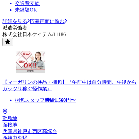
交通費支給
未経験OK
詳細を見る
応募画面に進む
派遣労働者
株式会社日本ケイテム/11186
【マーガリンの検品・梱包】『午前中は自分時間、午後から
ガッツリ稼ぐ軽作業』
梱包スタッフ
時給
1,560
円〜
勤務地
面接地
兵庫県神戸市西区高塚台
西神中央駅