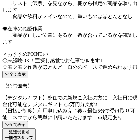
→リスト（伝票）を見ながら、棚から指定の商品を取り出
します。
→食品や飲料がメインなので、重いものはほとんどなし！
◆在庫の確認作業
→商品が正しい位置にあるか、数が合っているかを確認し
ます。
＜おすすめPOINT♪＞
◇未経験OK！宝探し感覚でお仕事できます♪
◇モクモク作業がほとんど！自分のペースで進められます◎
全て表示
【給与備考】
【デジタルギフト】赴任での新規ご入社の方に！入社日に現
金化可能なデジタルギフトで2万円分支給♪
【日払い制度】利用申し込み完了後～最短5分で受け取り可
能！スマホから簡単に申請いただけます！※規定あり
全て表示
派遣労働者
梱包スタッフ