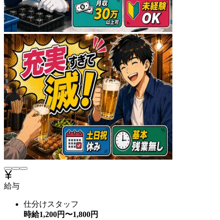
給与
仕分けスタッフ
時給
1,200
円〜
1,800
円