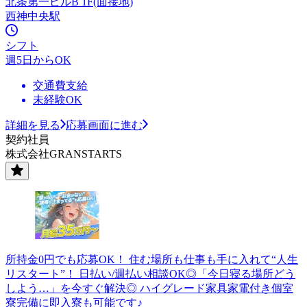
北条第一ビルB 1F(面接地)
西神中央駅
シフト
週5日からOK
交通費支給
未経験OK
詳細を見る
応募画面に進む
契約社員
株式会社GRANSTARTS
所持金0円でも応募OK！ 住む場所も仕事も手に入れて“人生
リスタート”！ 日払い/週払い相談OK◎「今日寝る場所どう
しよう…」を今すぐ解決◎ ハイグレード家具家電付き個室
寮完備に即入寮も可能です♪