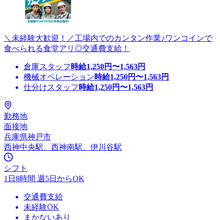
＼未経験大歓迎！／工場内でのカンタン作業♪ワンコインで
食べられる食堂アリ◎交通費支給！
倉庫スタッフ
時給
1,250
円〜
1,563
円
機械オペレーション
時給
1,250
円〜
1,563
円
仕分けスタッフ
時給
1,250
円〜
1,563
円
勤務地
面接地
兵庫県神戸市
西神中央駅、西神南駅、伊川谷駅
シフト
1日8時間 週5日からOK
交通費支給
未経験OK
まかないあり