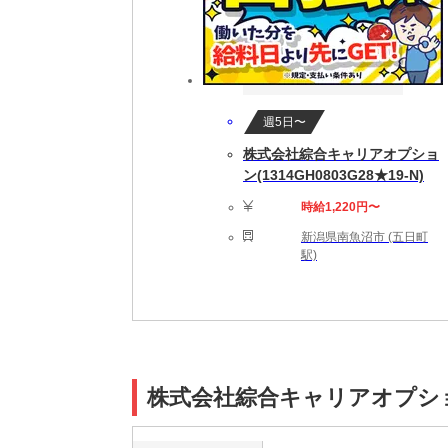
週5日〜
株式会社綜合キャリアオプショ
ン(1314GH0803G28★19-N)
時給1,220円〜
新潟県南魚沼市 (五日町
駅)
株式会社綜合キャリアオプション(