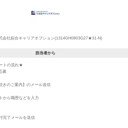
式会社綜合キャリアオプション(1314GH0803G27★31-N)
担当者から
ートの流れ★
応募
手続きのご案内】のメール送信
トから職歴などを入力
付完了メールを送信