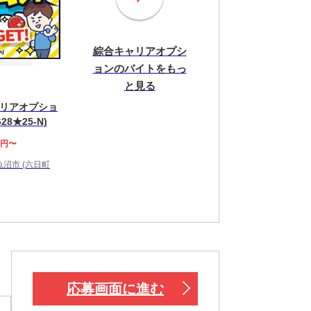
綜合キャリアオプシ
ョンのバイトをもっ
と見る
リアオプショ
28★25-N)
0円〜
沼市 (六日町
！
応募画面に進む