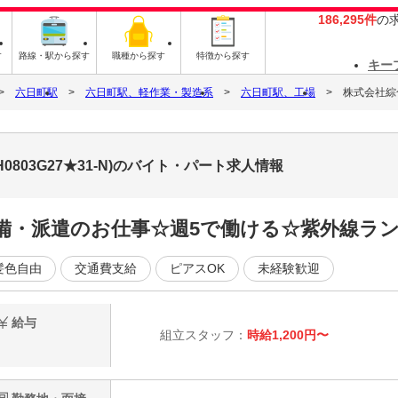
186,295件
の
す
路線・駅から探す
職種から探す
特徴から探す
キー
六日町駅
六日町駅、軽作業・製造系
六日町駅、工場
株式会社綜合
0803G27★31-N)のバイト・パート求人情報
完備・派遣のお仕事☆週5で働ける☆紫外線ラン
髪色自由
交通費支給
ピアスOK
未経験歓迎
給与
組立スタッフ：
時給1,200円〜