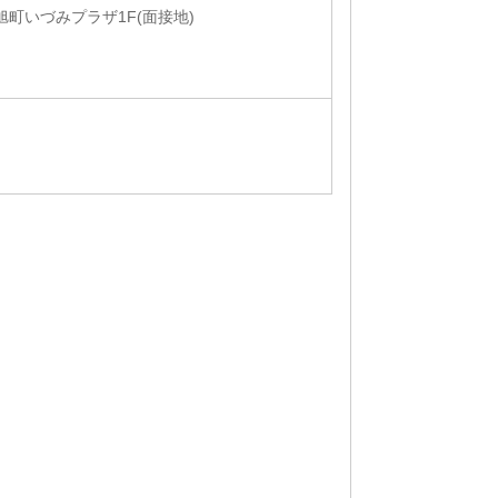
 旭町いづみプラザ1F(面接地)