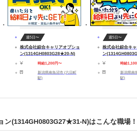
週5日〜
週5日〜
株式会社綜合キャリアオプショ
株式会社綜合キャ
ン(1314GH0803G28★20-N)
ン(1314GH0803G
時給1,200円〜
時給1,10
新潟県南魚沼市 (六日町
新潟県南魚
駅)
駅)
1314GH0803G27★31-N)はこんな職場