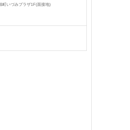
 旭町いづみプラザ1F(面接地)