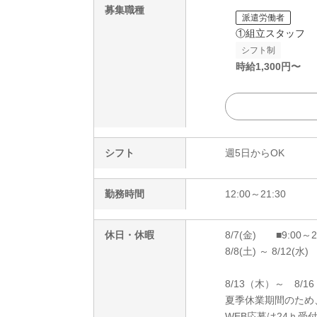
募集職種
派遣労働者
①組立スタッフ
シフト制
時給
1,300
円〜
シフト
週5日からOK
勤務時間
12:00～21:30
休日・休暇
8/7(金) ■9:00～
8/8(土) ～ 8/12(水)
8/13（木）～ 8/1
夏季休業期間のため
WEB応募は24ｈ受