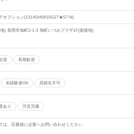
ション(1314GH0810G27★57-N)
) 長岡市旭町2-1-3 旭町いづみプラザ1F(面接地)
歓迎
長期歓迎
未経験者OK
高校生不可
度あり
労災完備
ては、応募後に企業へお問い合わせください