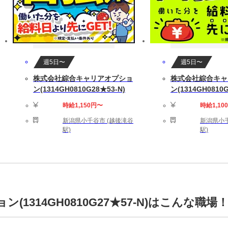
週5日〜
週5日〜
株式会社綜合キャリアオプショ
株式会社綜合キャ
ン(1314GH0810G28★53-N)
ン(1314GH0810G
時給1,150円〜
時給1,10
新潟県小千谷市 (越後滝谷
新潟県小千
駅)
駅)
1314GH0810G27★57-N)はこんな職場