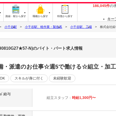
186,045件
の
す
路線・駅から探す
職種から探す
特徴から探す
キー
小千谷駅
小千谷駅、軽作業・製造系
小千谷駅、工場
株式会社綜合
0810G27★57-N)のバイト・パート求人情報
完備・派遣のお仕事☆週5で働ける☆組立・加工
OK
スキルが身に付く
未経験歓迎
給与
組立スタッフ：
時給1,300円〜