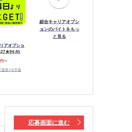
綜合キャリアオプシ
ョンのバイトをもっ
と見る
リアオプショ
27★94-N)
0円〜
谷市 (小千谷
！
応募画面に進む